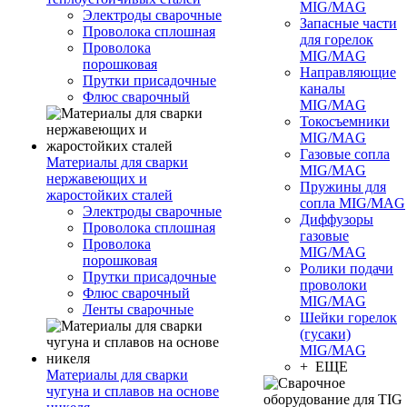
MIG/MAG
Электроды сварочные
Запасные части
Проволока сплошная
для горелок
Проволока
MIG/MAG
порошковая
Направляющие
Прутки присадочные
каналы
Флюс сварочный
MIG/MAG
Токосъемники
MIG/MAG
Газовые сопла
Материалы для сварки
MIG/MAG
нержавеющих и
Пружины для
жаростойких сталей
сопла MIG/MAG
Электроды сварочные
Диффузоры
Проволока сплошная
газовые
Проволока
MIG/MAG
порошковая
Ролики подачи
Прутки присадочные
проволоки
Флюс сварочный
MIG/MAG
Ленты сварочные
Шейки горелок
(гусаки)
MIG/MAG
+ ЕЩЕ
Материалы для сварки
чугуна и сплавов на основе