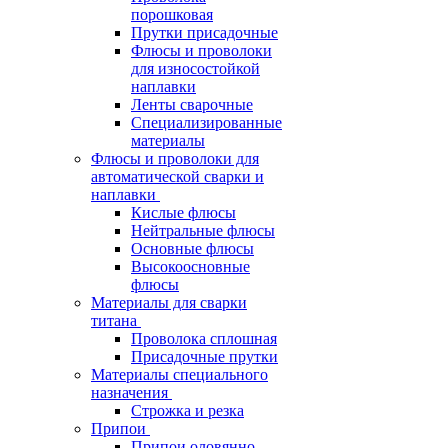
порошковая
Прутки присадочные
Флюсы и проволоки
для износостойкой
наплавки
Ленты сварочные
Специализированные
материалы
Флюсы и проволоки для
автоматической сварки и
наплавки
Кислые флюсы
Нейтральные флюсы
Основные флюсы
Высокоосновные
флюсы
Материалы для сварки
титана
Проволока сплошная
Присадочные прутки
Материалы специального
назначения
Строжка и резка
Припои
Припои оловянно-