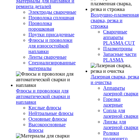
Материалы для наплавки и
ремонта деталей
Электроды сварочные
Воздушно-плазменная
Проволока сплошная
сварка, резка и
Проволока
строжка
порошковая
Сварочные
Прутки присадочные
аппараты
Флюсы и проволоки
PLASMA CUT
для износостойкой
Плазмотроны
наплавки
Запасные части
Ленты сварочные
PLASMA
Специализированные
материалы
Лазерная сварка, резка
и очистка
Аппараты
Флюсы и проволоки для
лазерной сварки
автоматической сварки и
Горелки
наплавки
лазерные
Кислые флюсы
Сопла для
Нейтральные флюсы
лазерной сварки
Основные флюсы
Линзы для
Высокоосновные
лазерной сварки
флюсы
Ролики
подающего