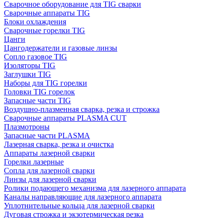
Сварочное оборудование для TIG сварки
Сварочные аппараты TIG
Блоки охлаждения
Сварочные горелки TIG
Цанги
Цангодержатели и газовые линзы
Сопло газовое TIG
Изоляторы TIG
Заглушки TIG
Наборы для TIG горелки
Головки TIG горелок
Запасные части TIG
Воздушно-плазменная сварка, резка и строжка
Сварочные аппараты PLASMA CUT
Плазмотроны
Запасные части PLASMA
Лазерная сварка, резка и очистка
Аппараты лазерной сварки
Горелки лазерные
Сопла для лазерной сварки
Линзы для лазерной сварки
Ролики подающего механизма для лазерного аппарата
Каналы направляющие для лазерного аппарата
Уплотнительные кольца для лазерной сварки
Дуговая строжка и экзотермическая резка