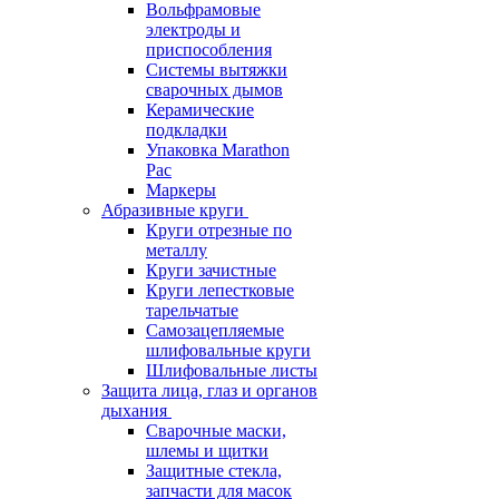
Вольфрамовые
электроды и
приспособления
Системы вытяжки
сварочных дымов
Керамические
подкладки
Упаковка Marathon
Pac
Маркеры
Абразивные круги
Круги отрезные по
металлу
Круги зачистные
Круги лепестковые
тарельчатые
Самозацепляемые
шлифовальные круги
Шлифовальные листы
Защита лица, глаз и органов
дыхания
Сварочные маски,
шлемы и щитки
Защитные стекла,
запчасти для масок