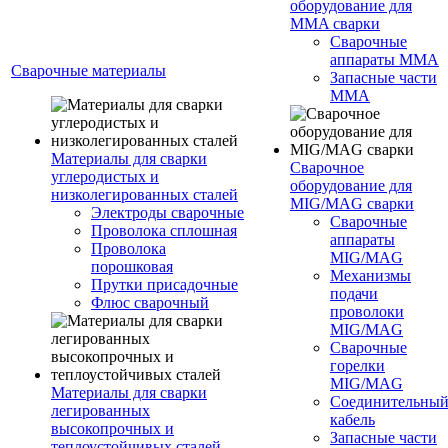
оборудование для
MMA сварки
Сварочные
аппараты MMA
Сварочные материалы
Запасные части
MMA
Материалы для сварки
Сварочное
углеродистых и
оборудование для
низколегированных сталей
MIG/MAG сварки
Электроды сварочные
Сварочные
Проволока сплошная
аппараты
Проволока
MIG/MAG
порошковая
Механизмы
Прутки присадочные
подачи
Флюс сварочный
проволоки
MIG/MAG
Сварочные
горелки
MIG/MAG
Материалы для сварки
Соединительны
легированных
кабель
высокопрочных и
Запасные части
теплоустойчивых сталей