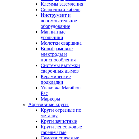
Клеммы заземления
Сварочный кабель
Инструмент и
вспомогательное
оборудование
Магнитные
угольники
Молотки сварщика
Вольфрамовые
электроды и
приспособления
Системы вытяжки
сварочных дымов
Керамические
подкладки
Упаковка Marathon
Pac
Маркеры
Абразивные круги
Круги отрезные по
металлу
Круги зачистные
Круги лепестковые
тарельчатые
Самозацепляемые