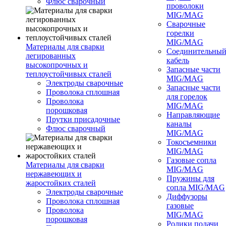
Флюс сварочный
проволоки
MIG/MAG
Сварочные
горелки
MIG/MAG
Материалы для сварки
Соединительны
легированных
кабель
высокопрочных и
Запасные части
теплоустойчивых сталей
MIG/MAG
Электроды сварочные
Запасные части
Проволока сплошная
для горелок
Проволока
MIG/MAG
порошковая
Направляющие
Прутки присадочные
каналы
Флюс сварочный
MIG/MAG
Токосъемники
MIG/MAG
Газовые сопла
Материалы для сварки
MIG/MAG
нержавеющих и
Пружины для
жаростойких сталей
сопла MIG/MAG
Электроды сварочные
Диффузоры
Проволока сплошная
газовые
Проволока
MIG/MAG
порошковая
Ролики подачи