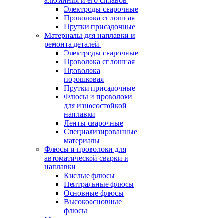
алюминия и его сплавов
Электроды сварочные
Проволока сплошная
Прутки присадочные
Материалы для наплавки и
ремонта деталей
Электроды сварочные
Проволока сплошная
Проволока
порошковая
Прутки присадочные
Флюсы и проволоки
для износостойкой
наплавки
Ленты сварочные
Специализированные
материалы
Флюсы и проволоки для
автоматической сварки и
наплавки
Кислые флюсы
Нейтральные флюсы
Основные флюсы
Высокоосновные
флюсы