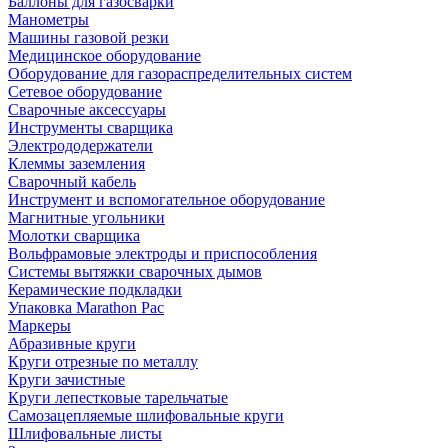
Баллоны для газосварки
Манометры
Машины газовой резки
Медицинское оборудование
Оборудование для газораспределительных систем
Сетевое оборудование
Сварочные аксессуары
Инструменты сварщика
Электрододержатели
Клеммы заземления
Сварочный кабель
Инструмент и вспомогательное оборудование
Магнитные угольники
Молотки сварщика
Вольфрамовые электроды и приспособления
Системы вытяжки сварочных дымов
Керамические подкладки
Упаковка Marathon Pac
Маркеры
Абразивные круги
Круги отрезные по металлу
Круги зачистные
Круги лепестковые тарельчатые
Самозацепляемые шлифовальные круги
Шлифовальные листы