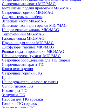
Сварочные аппараты MIG/MAG
Механизмы подачи проволоки MIG/MAG
Сварочные горелки MIG/MAG
Соединительный кабель
Запасные части MIG/MAG
Запасные части для горелок MIG/MAG
Направляющие каналы MIG/MAG
Токосъемники MIG/MAG
Газовые сопла MIG/MAG
Пружины для сопла MIG/MAG
Диффузоры газовые MIG/MAG
Ролики подачи проволоки MIG/MAG
Шейки горелок (гусаки) MIG/MAG
Сварочное оборудование для TIG сварки
Сварочные аппараты TIG
Блоки охлаждения
Сварочные горелки TIG
Цанги
Цангодержатели и газовые линзы
Сопло газовое TIG
Изоляторы TIG
Заглушки TIG
Наборы для TIG горелки
Головки TIG горелок
Запасные части TIG