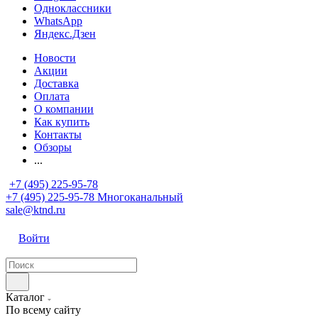
Одноклассники
WhatsApp
Яндекс.Дзен
Новости
Акции
Доставка
Оплата
О компании
Как купить
Контакты
Обзоры
...
+7 (495) 225-95-78
+7 (495) 225-95-78
Многоканальный
sale@ktnd.ru
Войти
Каталог
По всему сайту