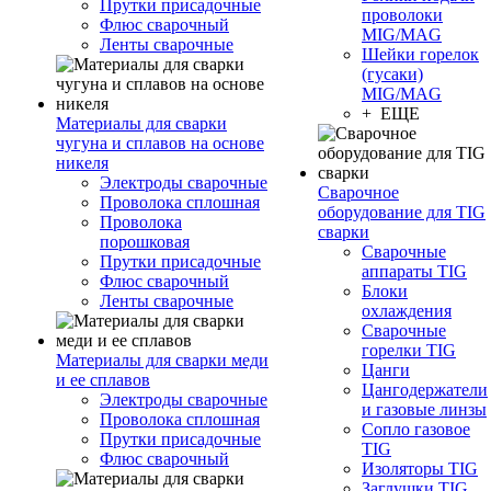
Прутки присадочные
проволоки
Флюс сварочный
MIG/MAG
Ленты сварочные
Шейки горелок
(гусаки)
MIG/MAG
+ ЕЩЕ
Материалы для сварки
чугуна и сплавов на основе
никеля
Электроды сварочные
Сварочное
Проволока сплошная
оборудование для TIG
Проволока
сварки
порошковая
Сварочные
Прутки присадочные
аппараты TIG
Флюс сварочный
Блоки
Ленты сварочные
охлаждения
Сварочные
горелки TIG
Материалы для сварки меди
Цанги
и ее сплавов
Цангодержатели
Электроды сварочные
и газовые линзы
Проволока сплошная
Сопло газовое
Прутки присадочные
TIG
Флюс сварочный
Изоляторы TIG
Заглушки TIG