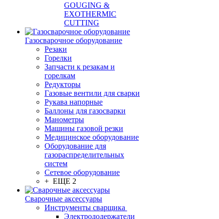
GOUGING &
EXOTHERMIC
CUTTING
Газосварочное оборудование
Резаки
Горелки
Запчасти к резакам и
горелкам
Редукторы
Газовые вентили для сварки
Рукава напорные
Баллоны для газосварки
Манометры
Машины газовой резки
Медицинское оборудование
Оборудование для
газораспределительных
систем
Сетевое оборудование
+ ЕЩЕ 2
Сварочные аксессуары
Инструменты сварщика
Электрододержатели