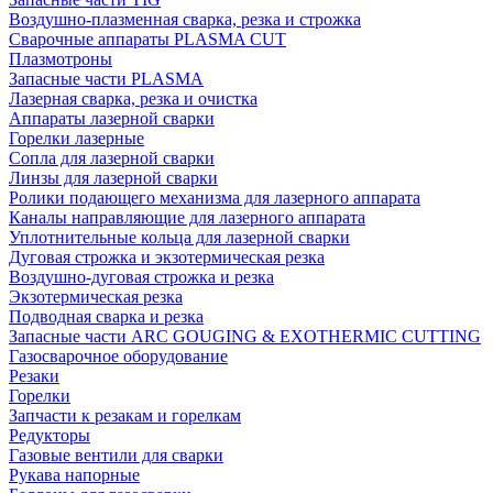
Воздушно-плазменная сварка, резка и строжка
Сварочные аппараты PLASMA CUT
Плазмотроны
Запасные части PLASMA
Лазерная сварка, резка и очистка
Аппараты лазерной сварки
Горелки лазерные
Сопла для лазерной сварки
Линзы для лазерной сварки
Ролики подающего механизма для лазерного аппарата
Каналы направляющие для лазерного аппарата
Уплотнительные кольца для лазерной сварки
Дуговая строжка и экзотермическая резка
Воздушно-дуговая строжка и резка
Экзотермическая резка
Подводная сварка и резка
Запасные части ARC GOUGING & EXOTHERMIC CUTTING
Газосварочное оборудование
Резаки
Горелки
Запчасти к резакам и горелкам
Редукторы
Газовые вентили для сварки
Рукава напорные