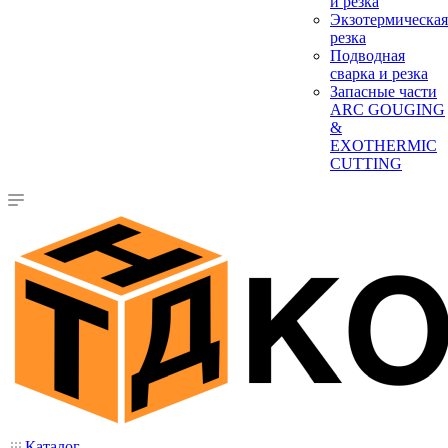
и резка
Экзотермическая
резка
Подводная
сварка и резка
Запасные части
ARC GOUGING
&
EXOTHERMIC
CUTTING
Каталог