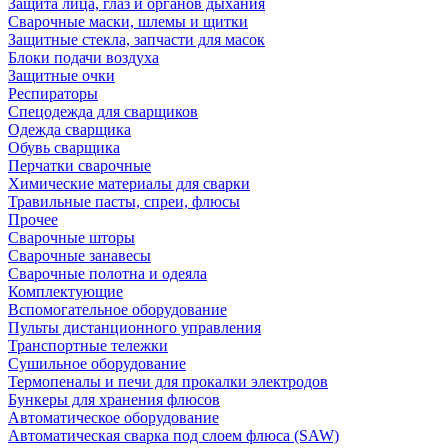
Защита лица, глаз и органов дыхания
Сварочные маски, шлемы и щитки
Защитные стекла, запчасти для масок
Блоки подачи воздуха
Защитные очки
Респираторы
Спецодежда для сварщиков
Одежда сварщика
Обувь сварщика
Перчатки сварочные
Химические материалы для сварки
Травильные пасты, спреи, флюсы
Прочее
Сварочные шторы
Сварочные занавесы
Сварочные полотна и одеяла
Комплектующие
Вспомогательное оборудование
Пульты дистанционного управления
Транспортные тележки
Сушильное оборудование
Термопеналы и печи для прокалки электродов
Бункеры для хранения флюсов
Автоматическое оборудование
Автоматическая сварка под слоем флюса (SAW)