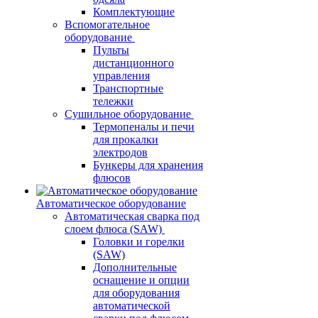
Комплектующие
Вспомогательное
оборудование
Пульты
дистанционного
управления
Транспортные
тележки
Сушильное оборудование
Термопеналы и печи
для прокалки
электродов
Бункеры для хранения
флюсов
Автоматическое оборудование
Автоматическая сварка под
слоем флюса (SAW)
Головки и горелки
(SAW)
Дополнительные
оснащение и опции
для оборудования
автоматической