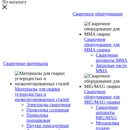
По каталогу
Сварочное оборудование
Сварочное
оборудование для
MMA сварки
Сварочные
аппараты MMA
Сварочные материалы
Запасные части
MMA
Материалы для сварки
Сварочное
углеродистых и
оборудование для
низколегированных сталей
MIG/MAG сварки
Электроды сварочные
Сварочные
Проволока сплошная
аппараты
Проволока
MIG/MAG
порошковая
Механизмы
Прутки присадочные
подачи