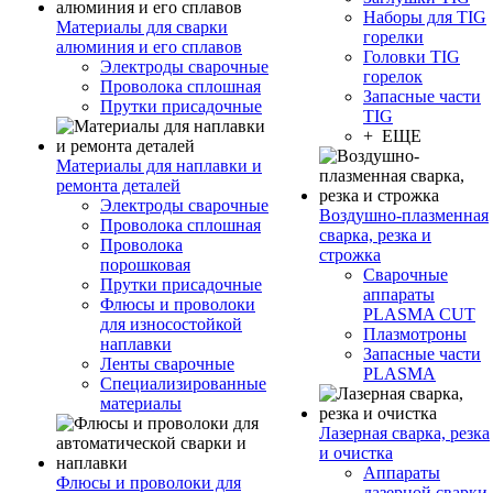
Наборы для TIG
Материалы для сварки
горелки
алюминия и его сплавов
Головки TIG
Электроды сварочные
горелок
Проволока сплошная
Запасные части
Прутки присадочные
TIG
+ ЕЩЕ
Материалы для наплавки и
ремонта деталей
Электроды сварочные
Воздушно-плазменная
Проволока сплошная
сварка, резка и
Проволока
строжка
порошковая
Сварочные
Прутки присадочные
аппараты
Флюсы и проволоки
PLASMA CUT
для износостойкой
Плазмотроны
наплавки
Запасные части
Ленты сварочные
PLASMA
Специализированные
материалы
Лазерная сварка, резка
и очистка
Аппараты
Флюсы и проволоки для
лазерной сварки