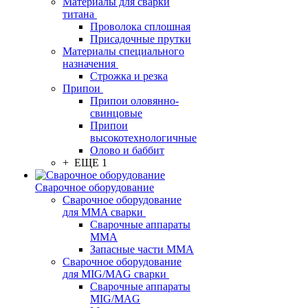
Материалы для сварки
титана
Проволока сплошная
Присадочные прутки
Материалы специального
назначения
Строжка и резка
Припои
Припои оловянно-
свинцовые
Припои
высокотехнологичные
Олово и баббит
+ ЕЩЕ 1
Сварочное оборудование
Сварочное оборудование
для MMA сварки
Сварочные аппараты
MMA
Запасные части MMA
Сварочное оборудование
для MIG/MAG сварки
Сварочные аппараты
MIG/MAG