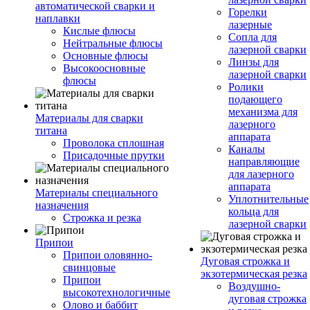
автоматической сварки и
Горелки
наплавки
лазерные
Кислые флюсы
Сопла для
Нейтральные флюсы
лазерной сварки
Основные флюсы
Линзы для
Высокоосновные
лазерной сварки
флюсы
Ролики
подающего
механизма для
Материалы для сварки
лазерного
титана
аппарата
Проволока сплошная
Каналы
Присадочные прутки
направляющие
для лазерного
аппарата
Материалы специального
Уплотнительные
назначения
кольца для
Строжка и резка
лазерной сварки
Припои
Припои оловянно-
Дуговая строжка и
свинцовые
экзотермическая резка
Припои
Воздушно-
высокотехнологичные
дуговая строжка
Олово и баббит