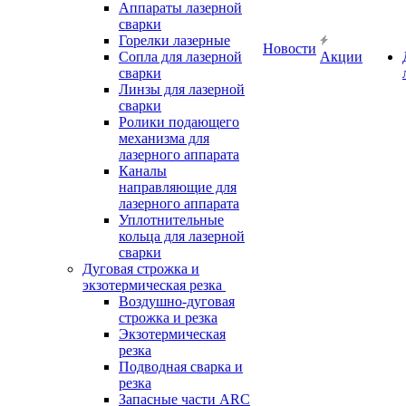
Аппараты лазерной
сварки
Горелки лазерные
Новости
Сопла для лазерной
Акции
сварки
Линзы для лазерной
сварки
Ролики подающего
механизма для
лазерного аппарата
Каналы
направляющие для
лазерного аппарата
Уплотнительные
кольца для лазерной
сварки
Дуговая строжка и
экзотермическая резка
Воздушно-дуговая
строжка и резка
Экзотермическая
резка
Подводная сварка и
резка
Запасные части ARC