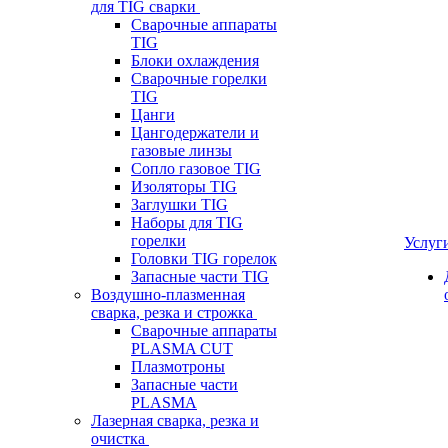
для TIG сварки
Сварочные аппараты
TIG
Блоки охлаждения
Сварочные горелки
TIG
Цанги
Цангодержатели и
газовые линзы
Сопло газовое TIG
Изоляторы TIG
Заглушки TIG
Наборы для TIG
горелки
Услуг
Головки TIG горелок
Запасные части TIG
Воздушно-плазменная
сварка, резка и строжка
Сварочные аппараты
PLASMA CUT
Плазмотроны
Запасные части
PLASMA
Лазерная сварка, резка и
очистка