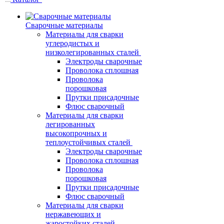
Сварочные материалы
Материалы для сварки
углеродистых и
низколегированных сталей
Электроды сварочные
Проволока сплошная
Проволока
порошковая
Прутки присадочные
Флюс сварочный
Материалы для сварки
легированных
высокопрочных и
теплоустойчивых сталей
Электроды сварочные
Проволока сплошная
Проволока
порошковая
Прутки присадочные
Флюс сварочный
Материалы для сварки
нержавеющих и
жаростойких сталей