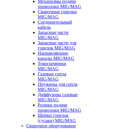
Механизмы подачи
проволоки MIG/MAG
Сварочные горелки
MIG/MAG
Соединительный
кабель
Запасные части
MIG/MAG
Запасные части для
горелок MIG/MAG
Направляющие
каналы MIG/MAG
Токосъемники
MIG/MAG
Газовые сопла
MIG/MAG
Пружины для сопла
MIG/MAG
Диффузоры газовые
MIG/MAG
Ролики подачи
проволоки MIG/MAG
Шейки горелок
(гусаки) MIG/MAG
Сварочное оборудование