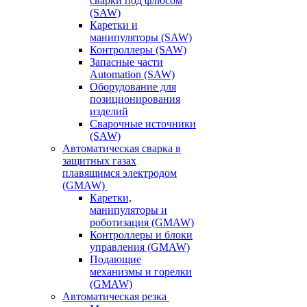
сварки под флюсом
(SAW)
Каретки и
манипуляторы (SAW)
Контроллеры (SAW)
Запасные части
Automation (SAW)
Оборудование для
позиционирования
изделий
Сварочные источники
(SAW)
Автоматическая сварка в
защитных газах
плавящимся электродом
(GMAW)
Каретки,
манипуляторы и
роботизация (GMAW)
Контроллеры и блоки
управления (GMAW)
Подающие
механизмы и горелки
(GMAW)
Автоматическая резка