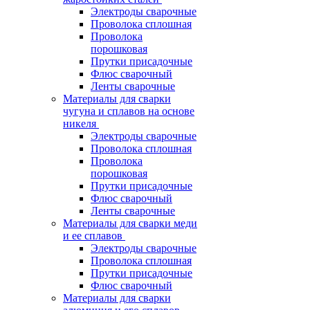
Электроды сварочные
Проволока сплошная
Проволока
порошковая
Прутки присадочные
Флюс сварочный
Ленты сварочные
Материалы для сварки
чугуна и сплавов на основе
никеля
Электроды сварочные
Проволока сплошная
Проволока
порошковая
Прутки присадочные
Флюс сварочный
Ленты сварочные
Материалы для сварки меди
и ее сплавов
Электроды сварочные
Проволока сплошная
Прутки присадочные
Флюс сварочный
Материалы для сварки