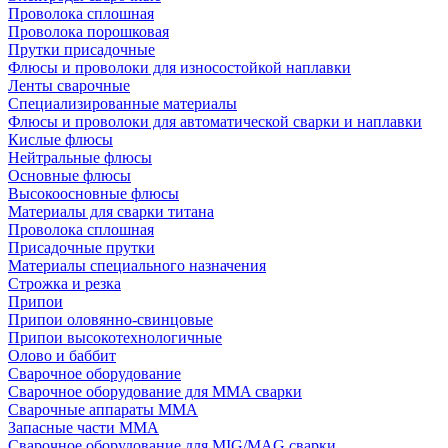
Проволока сплошная
Проволока порошковая
Прутки присадочные
Флюсы и проволоки для износостойкой наплавки
Ленты сварочные
Специализированные материалы
Флюсы и проволоки для автоматической сварки и наплавки
Кислые флюсы
Нейтральные флюсы
Основные флюсы
Высокоосновные флюсы
Материалы для сварки титана
Проволока сплошная
Присадочные прутки
Материалы специального назначения
Строжка и резка
Припои
Припои оловянно-свинцовые
Припои высокотехнологичные
Олово и баббит
Сварочное оборудование
Сварочное оборудование для MMA сварки
Сварочные аппараты MMA
Запасные части MMA
Сварочное оборудование для MIG/MAG сварки