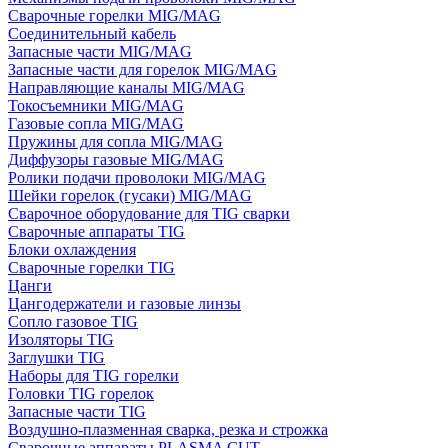
Сварочные горелки MIG/MAG
Соединительный кабель
Запасные части MIG/MAG
Запасные части для горелок MIG/MAG
Направляющие каналы MIG/MAG
Токосъемники MIG/MAG
Газовые сопла MIG/MAG
Пружины для сопла MIG/MAG
Диффузоры газовые MIG/MAG
Ролики подачи проволоки MIG/MAG
Шейки горелок (гусаки) MIG/MAG
Сварочное оборудование для TIG сварки
Сварочные аппараты TIG
Блоки охлаждения
Сварочные горелки TIG
Цанги
Цангодержатели и газовые линзы
Сопло газовое TIG
Изоляторы TIG
Заглушки TIG
Наборы для TIG горелки
Головки TIG горелок
Запасные части TIG
Воздушно-плазменная сварка, резка и строжка
Сварочные аппараты PLASMA CUT