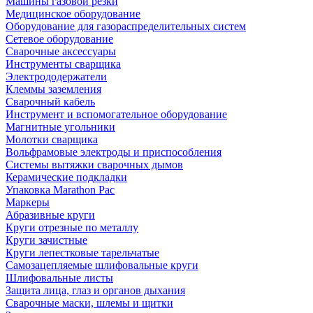
Машины газовой резки
Медицинское оборудование
Оборудование для газораспределительных систем
Сетевое оборудование
Сварочные аксессуары
Инструменты сварщика
Электрододержатели
Клеммы заземления
Сварочный кабель
Инструмент и вспомогательное оборудование
Магнитные угольники
Молотки сварщика
Вольфрамовые электроды и приспособления
Системы вытяжки сварочных дымов
Керамические подкладки
Упаковка Marathon Pac
Маркеры
Абразивные круги
Круги отрезные по металлу
Круги зачистные
Круги лепестковые тарельчатые
Самозацепляемые шлифовальные круги
Шлифовальные листы
Защита лица, глаз и органов дыхания
Сварочные маски, шлемы и щитки