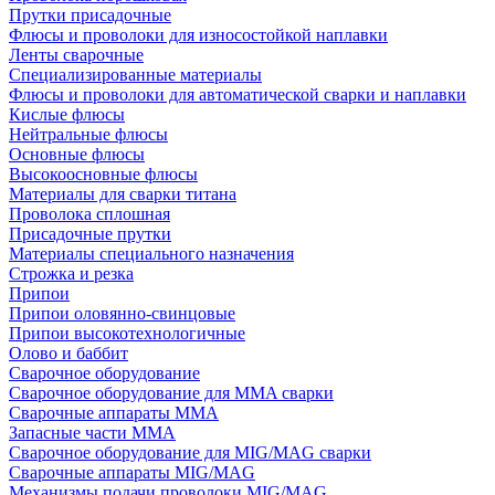
Прутки присадочные
Флюсы и проволоки для износостойкой наплавки
Ленты сварочные
Специализированные материалы
Флюсы и проволоки для автоматической сварки и наплавки
Кислые флюсы
Нейтральные флюсы
Основные флюсы
Высокоосновные флюсы
Материалы для сварки титана
Проволока сплошная
Присадочные прутки
Материалы специального назначения
Строжка и резка
Припои
Припои оловянно-свинцовые
Припои высокотехнологичные
Олово и баббит
Сварочное оборудование
Сварочное оборудование для MMA сварки
Сварочные аппараты MMA
Запасные части MMA
Сварочное оборудование для MIG/MAG сварки
Сварочные аппараты MIG/MAG
Механизмы подачи проволоки MIG/MAG