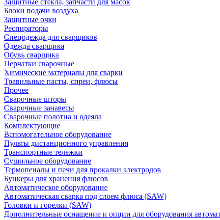
Защитные стекла, запчасти для масок
Блоки подачи воздуха
Защитные очки
Респираторы
Спецодежда для сварщиков
Одежда сварщика
Обувь сварщика
Перчатки сварочные
Химические материалы для сварки
Травильные пасты, спреи, флюсы
Прочее
Сварочные шторы
Сварочные занавесы
Сварочные полотна и одеяла
Комплектующие
Вспомогательное оборудование
Пульты дистанционного управления
Транспортные тележки
Сушильное оборудование
Термопеналы и печи для прокалки электродов
Бункеры для хранения флюсов
Автоматическое оборудование
Автоматическая сварка под слоем флюса (SAW)
Головки и горелки (SAW)
Дополнительные оснащение и опции для оборудования автома