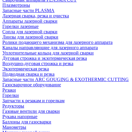
Плазмотроны
Запасные части PLASMA
Лазерная сварка, резка и очистка
Аппараты лазерной сварки
Горелки лазерные
Сопла для лазерной сварки
Линзы для лазерной сварки
Ролики подающего механизма для лазерного аппарата
Каналы направляющие для лазерного аппарата
Уплотнительные кольца для лазерной сварки
Дуговая строжка и экзотермическая резка
Воздушно-дуговая строжка и резка
Экзотермическая резка
Подводная сварка и резка
Запасные части ARC GOUGING & EXOTHERMIC CUTTING
Газосварочное оборудование
Резаки
Горелки
Запчасти к резакам и горелкам
Редукторы
Газовые вентили для сварки
Рукава напорные
Баллоны для газосварки
Манометры