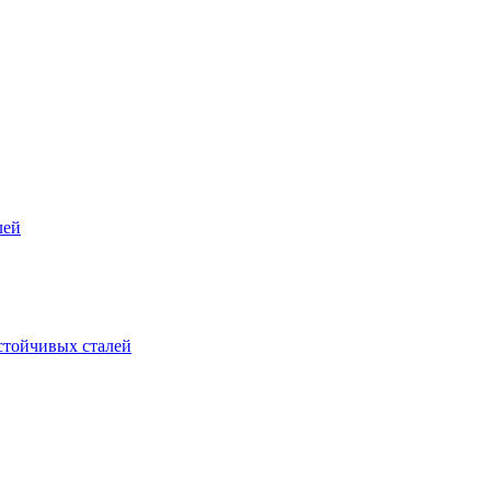
лей
стойчивых сталей