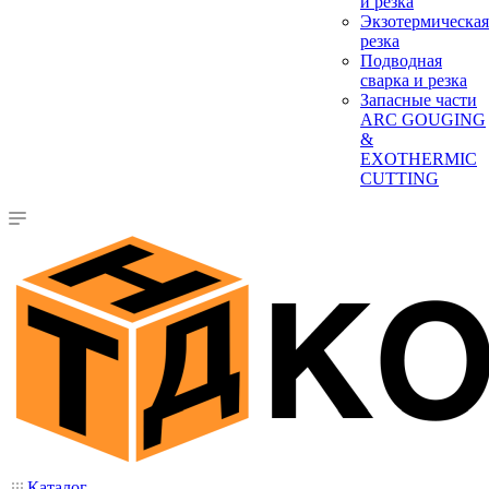
и резка
Экзотермическая
резка
Подводная
сварка и резка
Запасные части
ARC GOUGING
&
EXOTHERMIC
CUTTING
Каталог