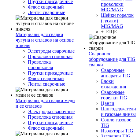
Прутки присадочные
проволоки
Флюс сварочный
MIG/MAG
Ленты сварочные
Шейки горелок
(гусаки)
MIG/MAG
+ ЕЩЕ
Материалы для сварки
чугуна и сплавов на основе
никеля
Электроды сварочные
Сварочное
Проволока сплошная
оборудование для TIG
Проволока
сварки
порошковая
Сварочные
Прутки присадочные
аппараты TIG
Флюс сварочный
Блоки
Ленты сварочные
охлаждения
Сварочные
горелки TIG
Материалы для сварки меди
Цанги
и ее сплавов
Цангодержатели
Электроды сварочные
и газовые линзы
Проволока сплошная
Сопло газовое
Прутки присадочные
TIG
Флюс сварочный
Изоляторы TIG
Заглушки TIG