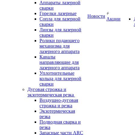
Аппараты лазерной
сварки
Горелки лазерные
Новости
Сопла для лазерной
Акции
сварки
Линзы для лазерной
сварки
Ролики подающего
механизма для
лазерного аппарата
Каналы
направляющие для
лазерного аппарата
Уплотнительные
кольца для лазерной
сварки
Дуговая строжка и
экзотермическая резка
Воздушно-дуговая
строжка и резка
Экзотермическая
резка
Подводная сварка и
резка
Запасные части ARC