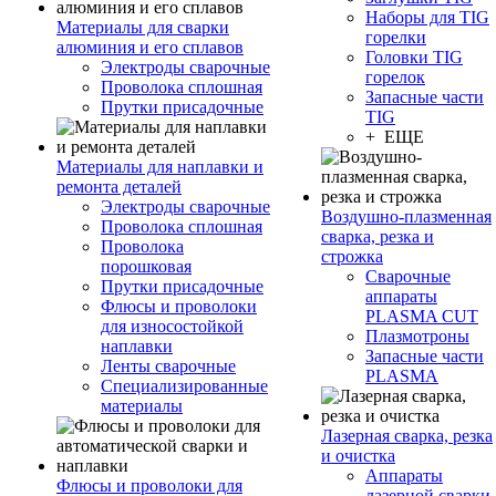
Наборы для TIG
Материалы для сварки
горелки
алюминия и его сплавов
Головки TIG
Электроды сварочные
горелок
Проволока сплошная
Запасные части
Прутки присадочные
TIG
+ ЕЩЕ
Материалы для наплавки и
ремонта деталей
Электроды сварочные
Воздушно-плазменная
Проволока сплошная
сварка, резка и
Проволока
строжка
порошковая
Сварочные
Прутки присадочные
аппараты
Флюсы и проволоки
PLASMA CUT
для износостойкой
Плазмотроны
наплавки
Запасные части
Ленты сварочные
PLASMA
Специализированные
материалы
Лазерная сварка, резка
и очистка
Аппараты
Флюсы и проволоки для
лазерной сварки