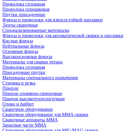
Проволока сплошная
Проволока порошковая
Прутки присадочные
Флюсы и проволоки для износостойкой наплавки
Ленты сварочные
Специализированные материалы
Флюсы и проволоки для автоматической сварки и наплавки
Кислые флюсы
Нейтральные флюсы
Основные флюсы
Высокоосновные флюсы
Материалы для сварки титана
Проволока сплошная
Присадочные прутки
Материалы специального назначения
Строжка и резка
Припои
Припои оловянно-свинцовые
Припои высокотехнологичные
Олово и баббит
Сварочное оборудование
Сварочное оборудование для MMA сварки
Сварочные аппараты MMA
Запасные части MMA
Сварочное оборудование для MIG/MAG сварки