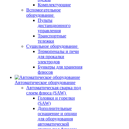
Комплектующие
Вспомогательное
оборудование
Пульты
дистанционного
управления
Транспортные
тележки
Сушильное оборудование
Термопеналы и печи
для прокалки
электродов
Бункеры для хранения
флюсов
Автоматическое оборудование
Автоматическая сварка под
слоем флюса (SAW)
Головки и горелки
(SAW)
Дополнительные
оснащение и опции
для оборудования
автоматической