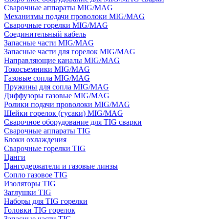
Сварочные аппараты MIG/MAG
Механизмы подачи проволоки MIG/MAG
Сварочные горелки MIG/MAG
Соединительный кабель
Запасные части MIG/MAG
Запасные части для горелок MIG/MAG
Направляющие каналы MIG/MAG
Токосъемники MIG/MAG
Газовые сопла MIG/MAG
Пружины для сопла MIG/MAG
Диффузоры газовые MIG/MAG
Ролики подачи проволоки MIG/MAG
Шейки горелок (гусаки) MIG/MAG
Сварочное оборудование для TIG сварки
Сварочные аппараты TIG
Блоки охлаждения
Сварочные горелки TIG
Цанги
Цангодержатели и газовые линзы
Сопло газовое TIG
Изоляторы TIG
Заглушки TIG
Наборы для TIG горелки
Головки TIG горелок
Запасные части TIG