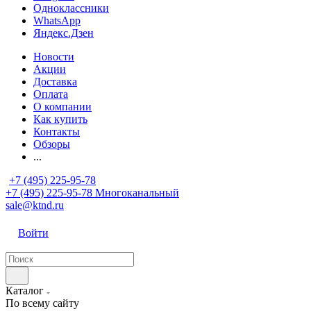
Одноклассники
WhatsApp
Яндекс.Дзен
Новости
Акции
Доставка
Оплата
О компании
Как купить
Контакты
Обзоры
...
+7 (495) 225-95-78
+7 (495) 225-95-78
Многоканальный
sale@ktnd.ru
Войти
Каталог
По всему сайту