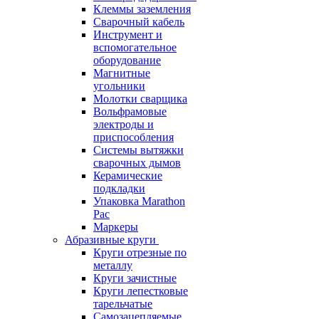
Клеммы заземления
Сварочный кабель
Инструмент и
вспомогательное
оборудование
Магнитные
угольники
Молотки сварщика
Вольфрамовые
электроды и
приспособления
Системы вытяжки
сварочных дымов
Керамические
подкладки
Упаковка Marathon
Pac
Маркеры
Абразивные круги
Круги отрезные по
металлу
Круги зачистные
Круги лепестковые
тарельчатые
Самозацепляемые