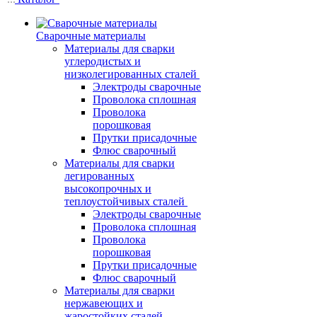
Сварочные материалы
Материалы для сварки
углеродистых и
низколегированных сталей
Электроды сварочные
Проволока сплошная
Проволока
порошковая
Прутки присадочные
Флюс сварочный
Материалы для сварки
легированных
высокопрочных и
теплоустойчивых сталей
Электроды сварочные
Проволока сплошная
Проволока
порошковая
Прутки присадочные
Флюс сварочный
Материалы для сварки
нержавеющих и
жаростойких сталей