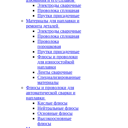
алюминия и его сплавов
Электроды сварочные
Проволока сплошная
Прутки присадочные
Материалы для наплавки и
ремонта деталей
Электроды сварочные
Проволока сплошная
Проволока
порошковая
Прутки присадочные
Флюсы и проволоки
для износостойкой
наплавки
Ленты сварочные
Специализированные
материалы
Флюсы и проволоки для
автоматической сварки и
наплавки
Кислые флюсы
Нейтральные флюсы
Основные флюсы
Высокоосновные
флюсы