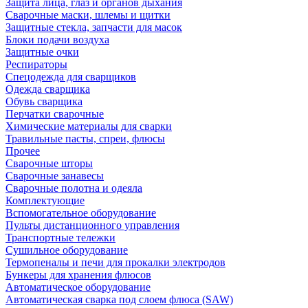
Защита лица, глаз и органов дыхания
Сварочные маски, шлемы и щитки
Защитные стекла, запчасти для масок
Блоки подачи воздуха
Защитные очки
Респираторы
Спецодежда для сварщиков
Одежда сварщика
Обувь сварщика
Перчатки сварочные
Химические материалы для сварки
Травильные пасты, спреи, флюсы
Прочее
Сварочные шторы
Сварочные занавесы
Сварочные полотна и одеяла
Комплектующие
Вспомогательное оборудование
Пульты дистанционного управления
Транспортные тележки
Сушильное оборудование
Термопеналы и печи для прокалки электродов
Бункеры для хранения флюсов
Автоматическое оборудование
Автоматическая сварка под слоем флюса (SAW)