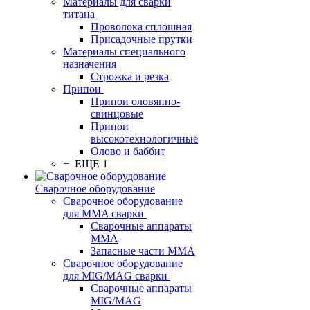
Материалы для сварки
титана
Проволока сплошная
Присадочные прутки
Материалы специального
назначения
Строжка и резка
Припои
Припои оловянно-
свинцовые
Припои
высокотехнологичные
Олово и баббит
+ ЕЩЕ 1
Сварочное оборудование
Сварочное оборудование
для MMA сварки
Сварочные аппараты
MMA
Запасные части MMA
Сварочное оборудование
для MIG/MAG сварки
Сварочные аппараты
MIG/MAG