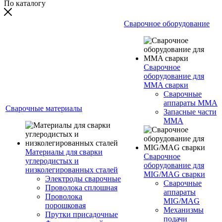
По каталогу
Сварочное оборудование
Сварочное
оборудование для
MMA сварки
Сварочные
аппараты MMA
Сварочные материалы
Запасные части
MMA
Материалы для сварки
Сварочное
углеродистых и
оборудование для
низколегированных сталей
MIG/MAG сварки
Электроды сварочные
Сварочные
Проволока сплошная
аппараты
Проволока
MIG/MAG
порошковая
Механизмы
Прутки присадочные
подачи