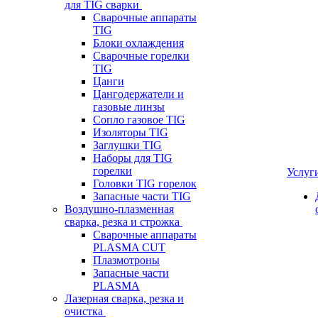
для TIG сварки
Сварочные аппараты
TIG
Блоки охлаждения
Сварочные горелки
TIG
Цанги
Цангодержатели и
газовые линзы
Сопло газовое TIG
Изоляторы TIG
Заглушки TIG
Наборы для TIG
горелки
Услуг
Головки TIG горелок
Запасные части TIG
Воздушно-плазменная
сварка, резка и строжка
Сварочные аппараты
PLASMA CUT
Плазмотроны
Запасные части
PLASMA
Лазерная сварка, резка и
очистка