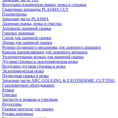
Воздушно-плазменная сварка, резка и строжка
Сварочные аппараты PLASMA CUT
Плазмотроны
Запасные части PLASMA
Лазерная сварка, резка и очистка
Аппараты лазерной сварки
Горелки лазерные
Сопла для лазерной сварки
Линзы для лазерной сварки
Ролики подающего механизма для лазерного аппарата
Каналы направляющие для лазерного аппарата
Уплотнительные кольца для лазерной сварки
Дуговая строжка и экзотермическая резка
Воздушно-дуговая строжка и резка
Экзотермическая резка
Подводная сварка и резка
Запасные части ARC GOUGING & EXOTHERMIC CUTTING
Газосварочное оборудование
Резаки
Горелки
Запчасти к резакам и горелкам
Редукторы
Газовые вентили для сварки
Рукава напорные