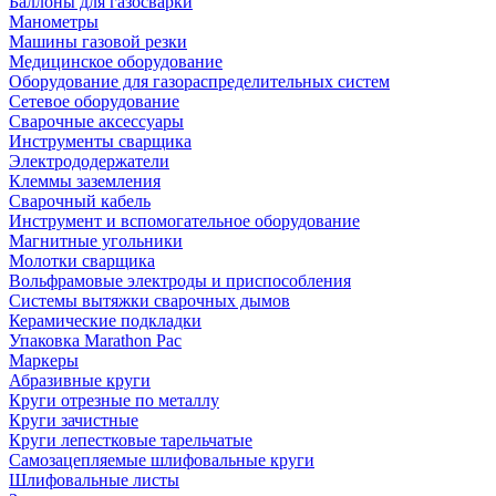
Баллоны для газосварки
Манометры
Машины газовой резки
Медицинское оборудование
Оборудование для газораспределительных систем
Сетевое оборудование
Сварочные аксессуары
Инструменты сварщика
Электрододержатели
Клеммы заземления
Сварочный кабель
Инструмент и вспомогательное оборудование
Магнитные угольники
Молотки сварщика
Вольфрамовые электроды и приспособления
Системы вытяжки сварочных дымов
Керамические подкладки
Упаковка Marathon Pac
Маркеры
Абразивные круги
Круги отрезные по металлу
Круги зачистные
Круги лепестковые тарельчатые
Самозацепляемые шлифовальные круги
Шлифовальные листы