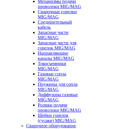
Механизмы подачи
проволоки MIG/MAG
Сварочные горелки
MIG/MAG
Соединительный
кабель
Запасные части
MIG/MAG
Запасные части для
горелок MIG/MAG
Направляющие
каналы MIG/MAG
Токосъемники
MIG/MAG
Газовые сопла
MIG/MAG
Пружины для сопла
MIG/MAG
Диффузоры газовые
MIG/MAG
Ролики подачи
проволоки MIG/MAG
Шейки горелок
(гусаки) MIG/MAG
Сварочное оборудование