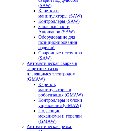
сварки под флюсом
(SAW)
Каретки и
манипуляторы (SAW)
Контроллеры (SAW)
Запасные части
Automation (SAW)
Оборудование для
позиционирования
изделий
Сварочные источники
(SAW)
Автоматическая сварка в
защитных газах
плавящимся электродом
(GMAW)
Каретки,
манипуляторы и
роботизация (GMAW)
Контроллеры и блоки
управления (GMAW)
Подающие
механизмы и горелки
(GMAW)
Автоматическая резка