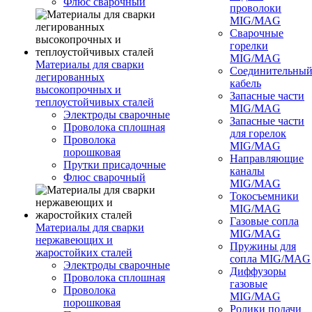
Флюс сварочный
проволоки
MIG/MAG
Сварочные
горелки
MIG/MAG
Материалы для сварки
Соединительны
легированных
кабель
высокопрочных и
Запасные части
теплоустойчивых сталей
MIG/MAG
Электроды сварочные
Запасные части
Проволока сплошная
для горелок
Проволока
MIG/MAG
порошковая
Направляющие
Прутки присадочные
каналы
Флюс сварочный
MIG/MAG
Токосъемники
MIG/MAG
Газовые сопла
Материалы для сварки
MIG/MAG
нержавеющих и
Пружины для
жаростойких сталей
сопла MIG/MAG
Электроды сварочные
Диффузоры
Проволока сплошная
газовые
Проволока
MIG/MAG
порошковая
Ролики подачи