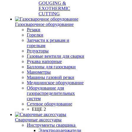
GOUGING &
EXOTHERMIC
CUTTING
Газосварочное оборудование
Резаки
Горелки
Запчасти к резакам и
горелкам
Редукторы
Газовые вентили для сварки
Рукава напорные
Баллоны для газосварки
Манометры
Машины газовой резки
Медицинское оборудование
Оборудование для
газораспределительных
систем
Сетевое оборудование
+ ЕЩЕ 2
Сварочные аксессуары
Инструменты сварщика
Электрододержатели