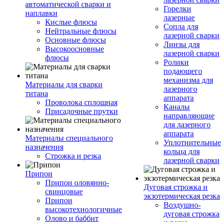
автоматической сварки и
Горелки
наплавки
лазерные
Кислые флюсы
Сопла для
Нейтральные флюсы
лазерной сварки
Основные флюсы
Линзы для
Высокоосновные
лазерной сварки
флюсы
Ролики
подающего
механизма для
Материалы для сварки
лазерного
титана
аппарата
Проволока сплошная
Каналы
Присадочные прутки
направляющие
для лазерного
аппарата
Материалы специального
Уплотнительные
назначения
кольца для
Строжка и резка
лазерной сварки
Припои
Припои оловянно-
Дуговая строжка и
свинцовые
экзотермическая резка
Припои
Воздушно-
высокотехнологичные
дуговая строжка
Олово и баббит