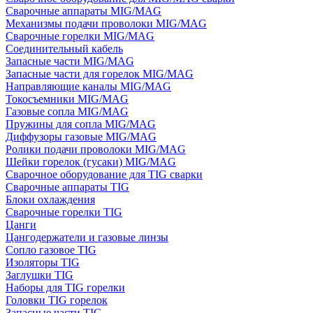
Сварочные аппараты MIG/MAG
Механизмы подачи проволоки MIG/MAG
Сварочные горелки MIG/MAG
Соединительный кабель
Запасные части MIG/MAG
Запасные части для горелок MIG/MAG
Направляющие каналы MIG/MAG
Токосъемники MIG/MAG
Газовые сопла MIG/MAG
Пружины для сопла MIG/MAG
Диффузоры газовые MIG/MAG
Ролики подачи проволоки MIG/MAG
Шейки горелок (гусаки) MIG/MAG
Сварочное оборудование для TIG сварки
Сварочные аппараты TIG
Блоки охлаждения
Сварочные горелки TIG
Цанги
Цангодержатели и газовые линзы
Сопло газовое TIG
Изоляторы TIG
Заглушки TIG
Наборы для TIG горелки
Головки TIG горелок
Запасные части TIG