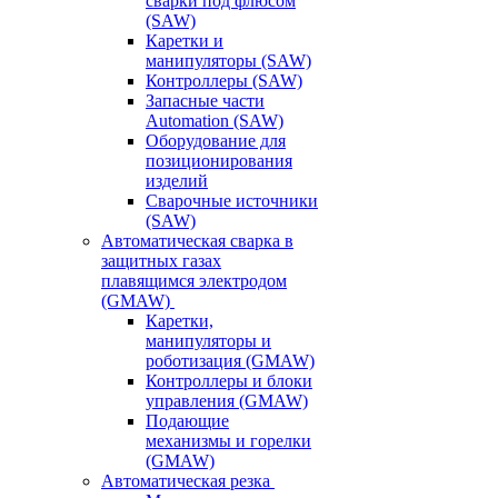
сварки под флюсом
(SAW)
Каретки и
манипуляторы (SAW)
Контроллеры (SAW)
Запасные части
Automation (SAW)
Оборудование для
позиционирования
изделий
Сварочные источники
(SAW)
Автоматическая сварка в
защитных газах
плавящимся электродом
(GMAW)
Каретки,
манипуляторы и
роботизация (GMAW)
Контроллеры и блоки
управления (GMAW)
Подающие
механизмы и горелки
(GMAW)
Автоматическая резка