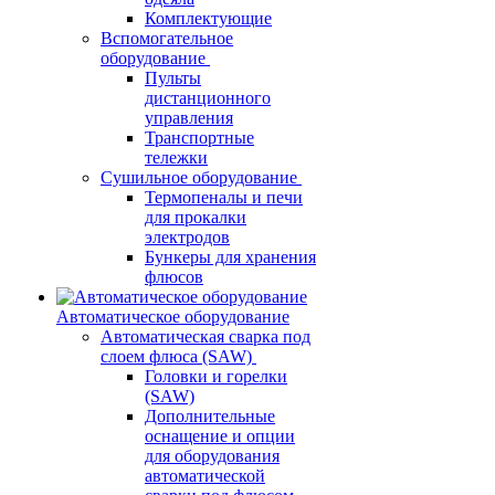
Комплектующие
Вспомогательное
оборудование
Пульты
дистанционного
управления
Транспортные
тележки
Сушильное оборудование
Термопеналы и печи
для прокалки
электродов
Бункеры для хранения
флюсов
Автоматическое оборудование
Автоматическая сварка под
слоем флюса (SAW)
Головки и горелки
(SAW)
Дополнительные
оснащение и опции
для оборудования
автоматической