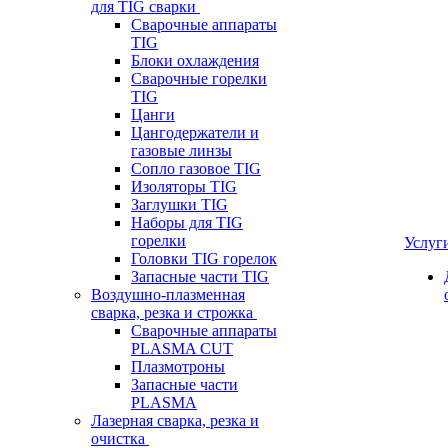
для TIG сварки
Сварочные аппараты
TIG
Блоки охлаждения
Сварочные горелки
TIG
Цанги
Цангодержатели и
газовые линзы
Сопло газовое TIG
Изоляторы TIG
Заглушки TIG
Наборы для TIG
горелки
Услуг
Головки TIG горелок
Запасные части TIG
Воздушно-плазменная
сварка, резка и строжка
Сварочные аппараты
PLASMA CUT
Плазмотроны
Запасные части
PLASMA
Лазерная сварка, резка и
очистка