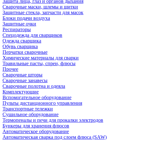
Защита лица, глаз и органов дыхания
Сварочные маски, шлемы и щитки
Защитные стекла, запчасти для масок
Блоки подачи воздуха
Защитные очки
Респираторы
Спецодежда для сварщиков
Одежда сварщика
Обувь сварщика
Перчатки сварочные
Химические материалы для сварки
Травильные пасты, спреи, флюсы
Прочее
Сварочные шторы
Сварочные занавесы
Сварочные полотна и одеяла
Комплектующие
Вспомогательное оборудование
Пульты дистанционного управления
Транспортные тележки
Сушильное оборудование
Термопеналы и печи для прокалки электродов
Бункеры для хранения флюсов
Автоматическое оборудование
Автоматическая сварка под слоем флюса (SAW)