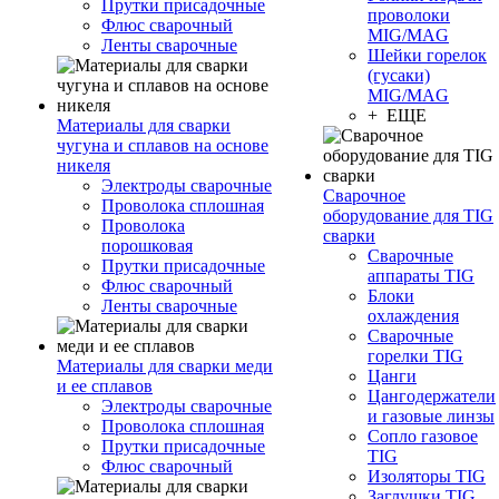
Прутки присадочные
проволоки
Флюс сварочный
MIG/MAG
Ленты сварочные
Шейки горелок
(гусаки)
MIG/MAG
+ ЕЩЕ
Материалы для сварки
чугуна и сплавов на основе
никеля
Электроды сварочные
Сварочное
Проволока сплошная
оборудование для TIG
Проволока
сварки
порошковая
Сварочные
Прутки присадочные
аппараты TIG
Флюс сварочный
Блоки
Ленты сварочные
охлаждения
Сварочные
горелки TIG
Материалы для сварки меди
Цанги
и ее сплавов
Цангодержатели
Электроды сварочные
и газовые линзы
Проволока сплошная
Сопло газовое
Прутки присадочные
TIG
Флюс сварочный
Изоляторы TIG
Заглушки TIG