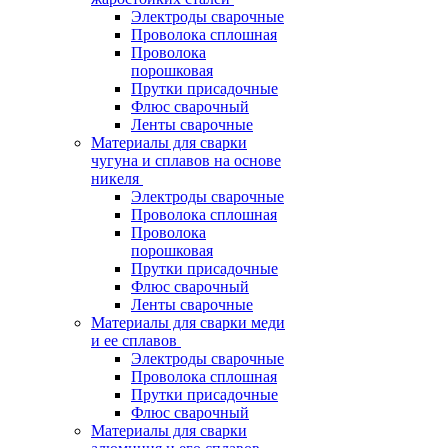
Электроды сварочные
Проволока сплошная
Проволока
порошковая
Прутки присадочные
Флюс сварочный
Ленты сварочные
Материалы для сварки
чугуна и сплавов на основе
никеля
Электроды сварочные
Проволока сплошная
Проволока
порошковая
Прутки присадочные
Флюс сварочный
Ленты сварочные
Материалы для сварки меди
и ее сплавов
Электроды сварочные
Проволока сплошная
Прутки присадочные
Флюс сварочный
Материалы для сварки