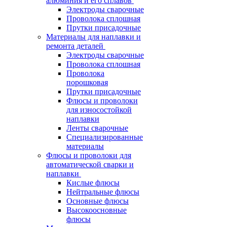
алюминия и его сплавов
Электроды сварочные
Проволока сплошная
Прутки присадочные
Материалы для наплавки и
ремонта деталей
Электроды сварочные
Проволока сплошная
Проволока
порошковая
Прутки присадочные
Флюсы и проволоки
для износостойкой
наплавки
Ленты сварочные
Специализированные
материалы
Флюсы и проволоки для
автоматической сварки и
наплавки
Кислые флюсы
Нейтральные флюсы
Основные флюсы
Высокоосновные
флюсы