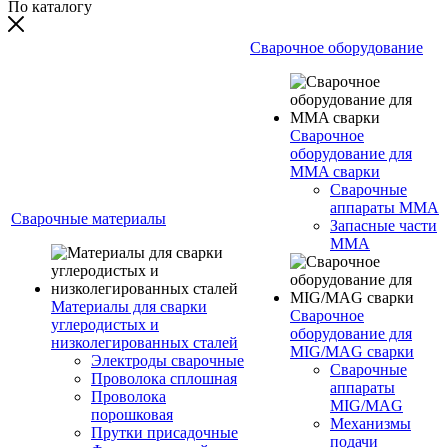
По каталогу
Сварочное оборудование
Сварочное
оборудование для
MMA сварки
Сварочные
аппараты MMA
Сварочные материалы
Запасные части
MMA
Материалы для сварки
Сварочное
углеродистых и
оборудование для
низколегированных сталей
MIG/MAG сварки
Электроды сварочные
Сварочные
Проволока сплошная
аппараты
Проволока
MIG/MAG
порошковая
Механизмы
Прутки присадочные
подачи