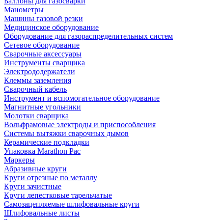
Баллоны для газосварки
Манометры
Машины газовой резки
Медицинское оборудование
Оборудование для газораспределительных систем
Сетевое оборудование
Сварочные аксессуары
Инструменты сварщика
Электрододержатели
Клеммы заземления
Сварочный кабель
Инструмент и вспомогательное оборудование
Магнитные угольники
Молотки сварщика
Вольфрамовые электроды и приспособления
Системы вытяжки сварочных дымов
Керамические подкладки
Упаковка Marathon Pac
Маркеры
Абразивные круги
Круги отрезные по металлу
Круги зачистные
Круги лепестковые тарельчатые
Самозацепляемые шлифовальные круги
Шлифовальные листы