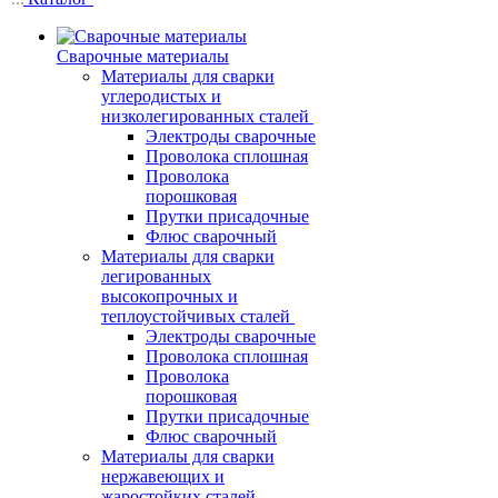
Сварочные материалы
Материалы для сварки
углеродистых и
низколегированных сталей
Электроды сварочные
Проволока сплошная
Проволока
порошковая
Прутки присадочные
Флюс сварочный
Материалы для сварки
легированных
высокопрочных и
теплоустойчивых сталей
Электроды сварочные
Проволока сплошная
Проволока
порошковая
Прутки присадочные
Флюс сварочный
Материалы для сварки
нержавеющих и
жаростойких сталей