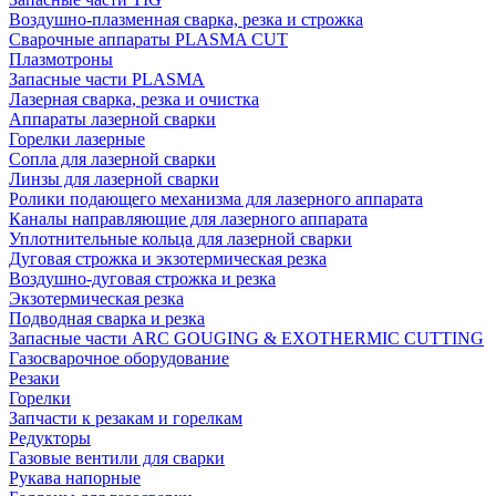
Воздушно-плазменная сварка, резка и строжка
Сварочные аппараты PLASMA CUT
Плазмотроны
Запасные части PLASMA
Лазерная сварка, резка и очистка
Аппараты лазерной сварки
Горелки лазерные
Сопла для лазерной сварки
Линзы для лазерной сварки
Ролики подающего механизма для лазерного аппарата
Каналы направляющие для лазерного аппарата
Уплотнительные кольца для лазерной сварки
Дуговая строжка и экзотермическая резка
Воздушно-дуговая строжка и резка
Экзотермическая резка
Подводная сварка и резка
Запасные части ARC GOUGING & EXOTHERMIC CUTTING
Газосварочное оборудование
Резаки
Горелки
Запчасти к резакам и горелкам
Редукторы
Газовые вентили для сварки
Рукава напорные