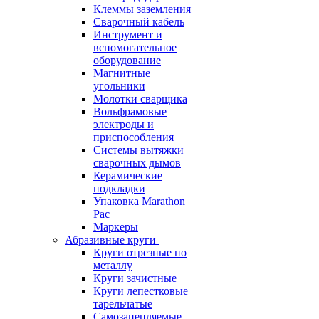
Клеммы заземления
Сварочный кабель
Инструмент и
вспомогательное
оборудование
Магнитные
угольники
Молотки сварщика
Вольфрамовые
электроды и
приспособления
Системы вытяжки
сварочных дымов
Керамические
подкладки
Упаковка Marathon
Pac
Маркеры
Абразивные круги
Круги отрезные по
металлу
Круги зачистные
Круги лепестковые
тарельчатые
Самозацепляемые