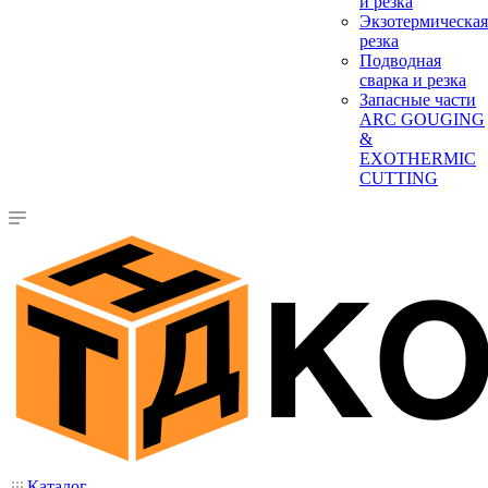
и резка
Экзотермическая
резка
Подводная
сварка и резка
Запасные части
ARC GOUGING
&
EXOTHERMIC
CUTTING
Каталог