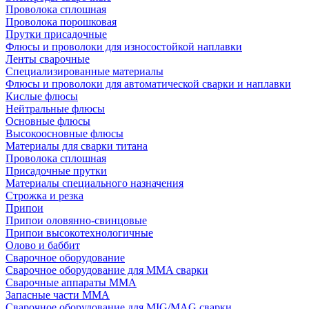
Проволока сплошная
Проволока порошковая
Прутки присадочные
Флюсы и проволоки для износостойкой наплавки
Ленты сварочные
Специализированные материалы
Флюсы и проволоки для автоматической сварки и наплавки
Кислые флюсы
Нейтральные флюсы
Основные флюсы
Высокоосновные флюсы
Материалы для сварки титана
Проволока сплошная
Присадочные прутки
Материалы специального назначения
Строжка и резка
Припои
Припои оловянно-свинцовые
Припои высокотехнологичные
Олово и баббит
Сварочное оборудование
Сварочное оборудование для MMA сварки
Сварочные аппараты MMA
Запасные части MMA
Сварочное оборудование для MIG/MAG сварки