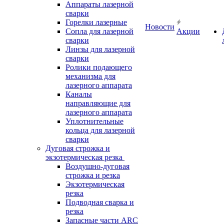
Аппараты лазерной
сварки
Горелки лазерные
Новости
Сопла для лазерной
Акции
сварки
Линзы для лазерной
сварки
Ролики подающего
механизма для
лазерного аппарата
Каналы
направляющие для
лазерного аппарата
Уплотнительные
кольца для лазерной
сварки
Дуговая строжка и
экзотермическая резка
Воздушно-дуговая
строжка и резка
Экзотермическая
резка
Подводная сварка и
резка
Запасные части ARC