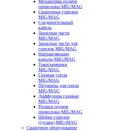
Механизмы подачи
проволоки MIG/MAG
Сварочные горелки
MIG/MAG
Соединительный
кабель
Запасные части
MIG/MAG
Запасные части для
горелок MIG/MAG
Направляющие
каналы MIG/MAG
Токосъемники
MIG/MAG
Газовые сопла
MIG/MAG
Пружины для сопла
MIG/MAG
Диффузоры газовые
MIG/MAG
Ролики подачи
проволоки MIG/MAG
Шейки горелок
(гусаки) MIG/MAG
Сварочное оборудование