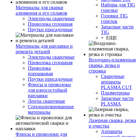
Наборы для TIG
Материалы для сварки
горелки
алюминия и его сплавов
Головки TIG
Электроды сварочные
горелок
Проволока сплошная
Запасные части
Прутки присадочные
TIG
+ ЕЩЕ
Материалы для наплавки и
ремонта деталей
Электроды сварочные
Воздушно-плазменная
Проволока сплошная
сварка, резка и
Проволока
строжка
порошковая
Сварочные
Прутки присадочные
аппараты
Флюсы и проволоки
PLASMA CUT
для износостойкой
Плазмотроны
наплавки
Запасные части
Ленты сварочные
PLASMA
Специализированные
материалы
Лазерная сварка, резка
и очистка
Аппараты
Флюсы и проволоки для
лазерной сварки