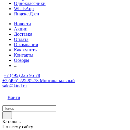
Одноклассники
WhatsApp
Яндекс.Дзен
Новости
Акции
Доставка
Оплата
О компании
Как купить
Контакты
Обзоры
...
+7 (495) 225-95-78
+7 (495) 225-95-78
Многоканальный
sale@ktnd.ru
Войти
Каталог
По всему сайту