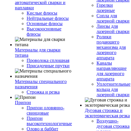
автоматической сварки и
Горелки
наплавки
лазерные
Кислые флюсы
Сопла для
Нейтральные флюсы
лазерной сварки
Основные флюсы
Линзы для
Высокоосновные
лазерной сварки
флюсы
Ролики
подающего
механизма для
Материалы для сварки
лазерного
титана
аппарата
Проволока сплошная
Каналы
Присадочные прутки
направляющие
для лазерного
аппарата
Материалы специального
Уплотнительные
назначения
кольца для
Строжка и резка
лазерной сварки
Припои
Припои оловянно-
Дуговая строжка и
свинцовые
экзотермическая резка
Припои
Воздушно-
высокотехнологичные
дуговая строжка
Олово и баббит