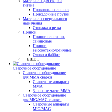
Материалы для сварки
титана
Проволока сплошная
Присадочные прутки
Материалы специального
назначения
Строжка и резка
Припои
Припои оловянно-
свинцовые
Припои
высокотехнологичные
Олово и баббит
+ ЕЩЕ 1
Сварочное оборудование
Сварочное оборудование
для MMA сварки
Сварочные аппараты
MMA
Запасные части MMA
Сварочное оборудование
для MIG/MAG сварки
Сварочные аппараты
MIG/MAG