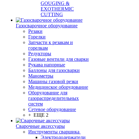
GOUGING &
EXOTHERMIC
CUTTING
Газосварочное оборудование
Резаки
Горелки
Запчасти к резакам и
горелкам
Редукторы
Газовые вентили для сварки
Рукава напорные
Баллоны для газосварки
Манометры
Машины газовой резки
Медицинское оборудование
Оборудование для
газораспределительных
систем
Сетевое оборудование
+ ЕЩЕ 2
Сварочные аксессуары
Инструменты сварщика
Электрододержатели