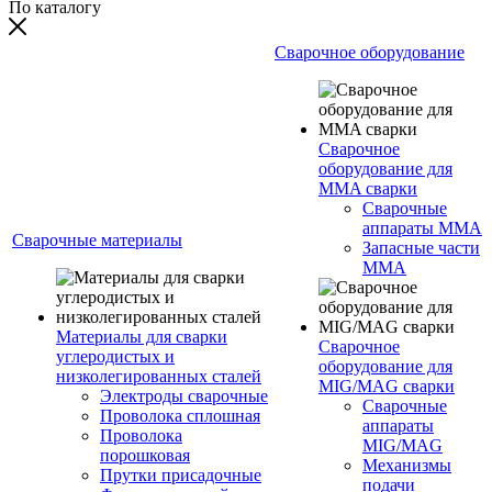
По каталогу
Сварочное оборудование
Сварочное
оборудование для
MMA сварки
Сварочные
аппараты MMA
Сварочные материалы
Запасные части
MMA
Материалы для сварки
Сварочное
углеродистых и
оборудование для
низколегированных сталей
MIG/MAG сварки
Электроды сварочные
Сварочные
Проволока сплошная
аппараты
Проволока
MIG/MAG
порошковая
Механизмы
Прутки присадочные
подачи