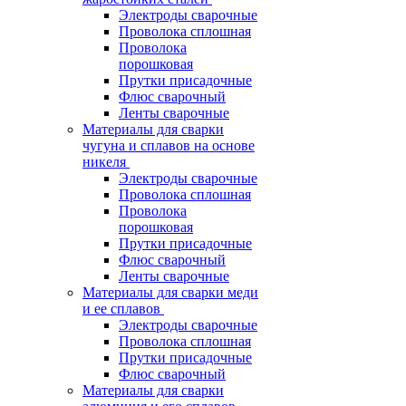
Электроды сварочные
Проволока сплошная
Проволока
порошковая
Прутки присадочные
Флюс сварочный
Ленты сварочные
Материалы для сварки
чугуна и сплавов на основе
никеля
Электроды сварочные
Проволока сплошная
Проволока
порошковая
Прутки присадочные
Флюс сварочный
Ленты сварочные
Материалы для сварки меди
и ее сплавов
Электроды сварочные
Проволока сплошная
Прутки присадочные
Флюс сварочный
Материалы для сварки