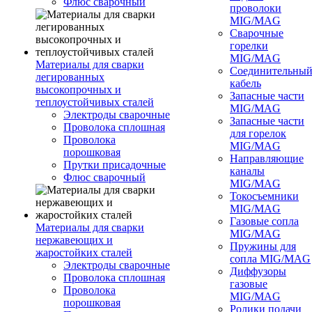
Флюс сварочный
проволоки
MIG/MAG
Сварочные
горелки
MIG/MAG
Материалы для сварки
Соединительны
легированных
кабель
высокопрочных и
Запасные части
теплоустойчивых сталей
MIG/MAG
Электроды сварочные
Запасные части
Проволока сплошная
для горелок
Проволока
MIG/MAG
порошковая
Направляющие
Прутки присадочные
каналы
Флюс сварочный
MIG/MAG
Токосъемники
MIG/MAG
Газовые сопла
Материалы для сварки
MIG/MAG
нержавеющих и
Пружины для
жаростойких сталей
сопла MIG/MAG
Электроды сварочные
Диффузоры
Проволока сплошная
газовые
Проволока
MIG/MAG
порошковая
Ролики подачи