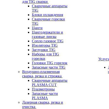
для TIG сварки
Сварочные аппараты
TIG
Блоки охлаждения
Сварочные горелки
TIG
Цанги
Цангодержатели и
газовые линзы
Сопло газовое TIG
Изоляторы TIG
Заглушки TIG
Наборы для TIG
горелки
Услуг
Головки TIG горелок
Запасные части TIG
Воздушно-плазменная
сварка, резка и строжка
Сварочные аппараты
PLASMA CUT
Плазмотроны
Запасные части
PLASMA
Лазерная сварка, резка и
очистка