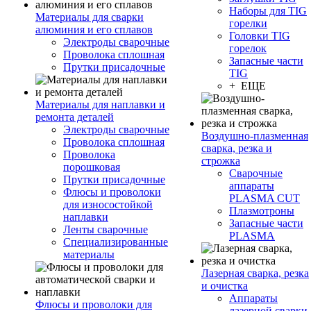
Наборы для TIG
Материалы для сварки
горелки
алюминия и его сплавов
Головки TIG
Электроды сварочные
горелок
Проволока сплошная
Запасные части
Прутки присадочные
TIG
+ ЕЩЕ
Материалы для наплавки и
ремонта деталей
Электроды сварочные
Воздушно-плазменная
Проволока сплошная
сварка, резка и
Проволока
строжка
порошковая
Сварочные
Прутки присадочные
аппараты
Флюсы и проволоки
PLASMA CUT
для износостойкой
Плазмотроны
наплавки
Запасные части
Ленты сварочные
PLASMA
Специализированные
материалы
Лазерная сварка, резка
и очистка
Аппараты
Флюсы и проволоки для
лазерной сварки