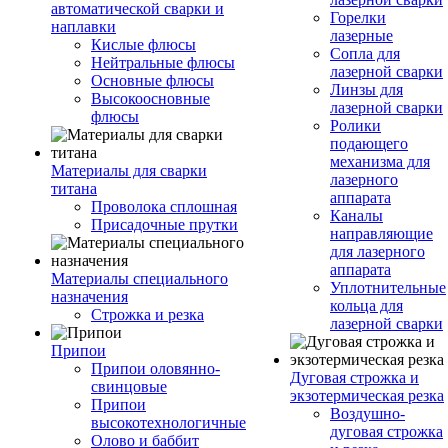
автоматической сварки и
Горелки
наплавки
лазерные
Кислые флюсы
Сопла для
Нейтральные флюсы
лазерной сварки
Основные флюсы
Линзы для
Высокоосновные
лазерной сварки
флюсы
Ролики
подающего
механизма для
Материалы для сварки
лазерного
титана
аппарата
Проволока сплошная
Каналы
Присадочные прутки
направляющие
для лазерного
аппарата
Материалы специального
Уплотнительные
назначения
кольца для
Строжка и резка
лазерной сварки
Припои
Припои оловянно-
Дуговая строжка и
свинцовые
экзотермическая резка
Припои
Воздушно-
высокотехнологичные
дуговая строжка
Олово и баббит