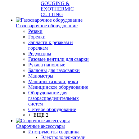
GOUGING &
EXOTHERMIC
CUTTING
Газосварочное оборудование
Резаки
Горелки
Запчасти к резакам и
горелкам
Редукторы
Газовые вентили для сварки
Рукава напорные
Баллоны для газосварки
Манометры
Машины газовой резки
Медицинское оборудование
Оборудование для
газораспределительных
систем
Сетевое оборудование
+ ЕЩЕ 2
Сварочные аксессуары
Инструменты сварщика
Электрододержатели