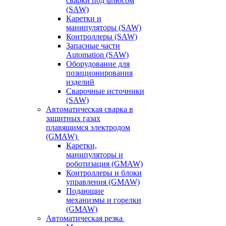
сварки под флюсом
(SAW)
Каретки и
манипуляторы (SAW)
Контроллеры (SAW)
Запасные части
Automation (SAW)
Оборудование для
позиционирования
изделий
Сварочные источники
(SAW)
Автоматическая сварка в
защитных газах
плавящимся электродом
(GMAW)
Каретки,
манипуляторы и
роботизация (GMAW)
Контроллеры и блоки
управления (GMAW)
Подающие
механизмы и горелки
(GMAW)
Автоматическая резка