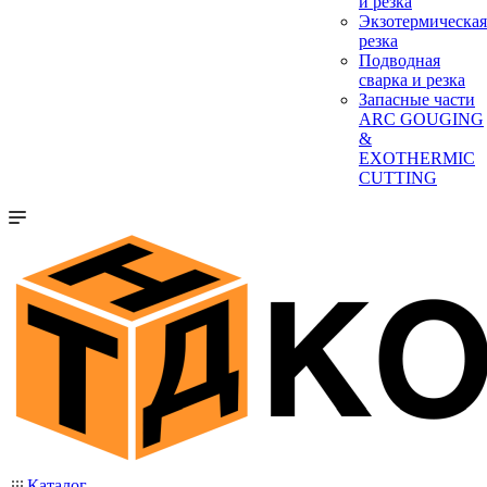
и резка
Экзотермическая
резка
Подводная
сварка и резка
Запасные части
ARC GOUGING
&
EXOTHERMIC
CUTTING
Каталог