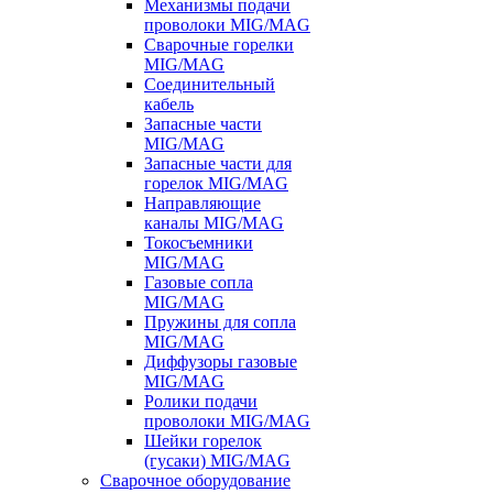
Механизмы подачи
проволоки MIG/MAG
Сварочные горелки
MIG/MAG
Соединительный
кабель
Запасные части
MIG/MAG
Запасные части для
горелок MIG/MAG
Направляющие
каналы MIG/MAG
Токосъемники
MIG/MAG
Газовые сопла
MIG/MAG
Пружины для сопла
MIG/MAG
Диффузоры газовые
MIG/MAG
Ролики подачи
проволоки MIG/MAG
Шейки горелок
(гусаки) MIG/MAG
Сварочное оборудование