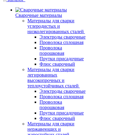
Сварочные материалы
Материалы для сварки
углеродистых и
низколегированных сталей
Электроды сварочные
Проволока сплошная
Проволока
порошковая
Прутки присадочные
Флюс сварочный
Материалы для сварки
легированных
высокопрочных и
теплоустойчивых сталей
Электроды сварочные
Проволока сплошная
Проволока
порошковая
Прутки присадочные
Флюс сварочный
Материалы для сварки
нержавеющих и
жаростойких сталей