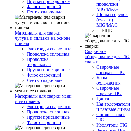
Прутки присадочные
проволоки
Флюс сварочный
MIG/MAG
Ленты сварочные
Шейки горелок
(гусаки)
MIG/MAG
+ ЕЩЕ
Материалы для сварки
чугуна и сплавов на основе
никеля
Электроды сварочные
Сварочное
Проволока сплошная
оборудование для TIG
Проволока
сварки
порошковая
Сварочные
Прутки присадочные
аппараты TIG
Флюс сварочный
Блоки
Ленты сварочные
охлаждения
Сварочные
горелки TIG
Материалы для сварки меди
Цанги
и ее сплавов
Цангодержатели
Электроды сварочные
и газовые линзы
Проволока сплошная
Сопло газовое
Прутки присадочные
TIG
Флюс сварочный
Изоляторы TIG
Заглушки TIG