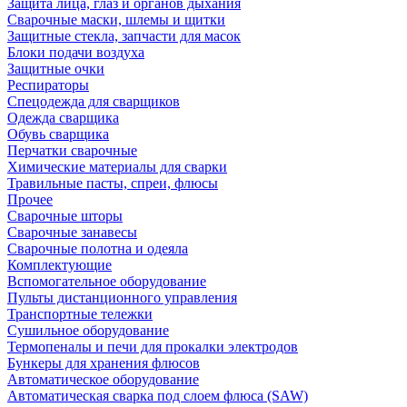
Защита лица, глаз и органов дыхания
Сварочные маски, шлемы и щитки
Защитные стекла, запчасти для масок
Блоки подачи воздуха
Защитные очки
Респираторы
Спецодежда для сварщиков
Одежда сварщика
Обувь сварщика
Перчатки сварочные
Химические материалы для сварки
Травильные пасты, спреи, флюсы
Прочее
Сварочные шторы
Сварочные занавесы
Сварочные полотна и одеяла
Комплектующие
Вспомогательное оборудование
Пульты дистанционного управления
Транспортные тележки
Сушильное оборудование
Термопеналы и печи для прокалки электродов
Бункеры для хранения флюсов
Автоматическое оборудование
Автоматическая сварка под слоем флюса (SAW)