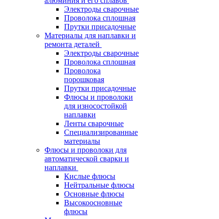
алюминия и его сплавов
Электроды сварочные
Проволока сплошная
Прутки присадочные
Материалы для наплавки и
ремонта деталей
Электроды сварочные
Проволока сплошная
Проволока
порошковая
Прутки присадочные
Флюсы и проволоки
для износостойкой
наплавки
Ленты сварочные
Специализированные
материалы
Флюсы и проволоки для
автоматической сварки и
наплавки
Кислые флюсы
Нейтральные флюсы
Основные флюсы
Высокоосновные
флюсы