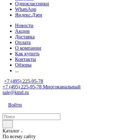
Одноклассники
WhatsApp
Яндекс.Дзен
Новости
Акции
Доставка
Оплата
О компании
Как купить
Контакты
Обзоры
...
+7 (495) 225-95-78
+7 (495) 225-95-78
Многоканальный
sale@ktnd.ru
Войти
Каталог
По всему сайту