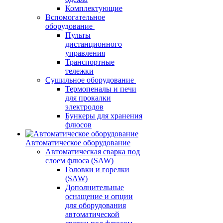
Комплектующие
Вспомогательное
оборудование
Пульты
дистанционного
управления
Транспортные
тележки
Сушильное оборудование
Термопеналы и печи
для прокалки
электродов
Бункеры для хранения
флюсов
Автоматическое оборудование
Автоматическая сварка под
слоем флюса (SAW)
Головки и горелки
(SAW)
Дополнительные
оснащение и опции
для оборудования
автоматической