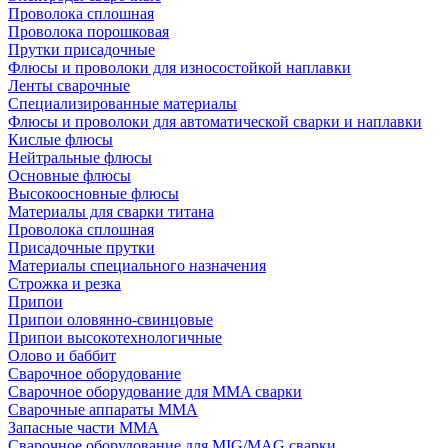
Проволока сплошная
Проволока порошковая
Прутки присадочные
Флюсы и проволоки для износостойкой наплавки
Ленты сварочные
Специализированные материалы
Флюсы и проволоки для автоматической сварки и наплавки
Кислые флюсы
Нейтральные флюсы
Основные флюсы
Высокоосновные флюсы
Материалы для сварки титана
Проволока сплошная
Присадочные прутки
Материалы специального назначения
Строжка и резка
Припои
Припои оловянно-свинцовые
Припои высокотехнологичные
Олово и баббит
Сварочное оборудование
Сварочное оборудование для MMA сварки
Сварочные аппараты MMA
Запасные части MMA
Сварочное оборудование для MIG/MAG сварки