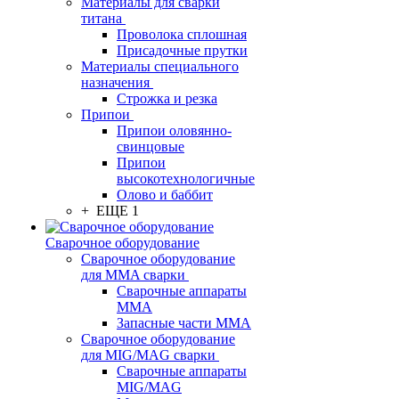
Материалы для сварки
титана
Проволока сплошная
Присадочные прутки
Материалы специального
назначения
Строжка и резка
Припои
Припои оловянно-
свинцовые
Припои
высокотехнологичные
Олово и баббит
+ ЕЩЕ 1
Сварочное оборудование
Сварочное оборудование
для MMA сварки
Сварочные аппараты
MMA
Запасные части MMA
Сварочное оборудование
для MIG/MAG сварки
Сварочные аппараты
MIG/MAG