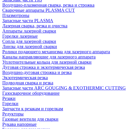
Воздушно-плазменная сварка, резка и строжка
Сварочные аппараты PLASMA CUT
Плазмотроны
Запасные части PLASMA
Лазерная сварка, резка и очистка
Аппараты лазерной сварки
Горелки лазерные
Сопла для лазерной сварки
Линзы для лазерной сварки
Ролики подающего механизма для лазерного аппарата
Каналы направляющие для лазерного аппарата
Уплотнительные кольца для лазерной сварки
Дуговая строжка и экзотермическая резка
Воздушно-дуговая строжка и резка
Экзотермическая резка
Подводная сварка и резка
Запасные части ARC GOUGING & EXOTHERMIC CUTTING
Газосварочное оборудование
Резаки
Горелки
Запчасти к резакам и горелкам
Редукторы
Газовые вентили для сварки
Рукава напорные