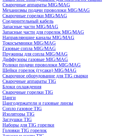
Сварочные аппараты MIG/MAG
Механизмы подачи проволоки MIG/MAG
Сварочные горелки MIG/MAG
Соединительный кабель
Запасные части MIG/MAG
Запасные части для горелок MIG/MAG
Направляющие каналы MIG/MAG
Токосъемники MIG/MAG
Газовые сопла MIG/MAG
Пружины для сопла MIG/MAG
Диффузоры газовые MIG/MAG
Ролики подачи проволоки MIG/MAG
Шейки горелок (гусаки) MIG/MAG
Сварочное оборудование для TIG сварки
Сварочные аппараты TIG
Блоки охлаждения
Сварочные горелки TIG
Цанги
Цангодержатели и газовые линзы
Сопло газовое TIG
Изоляторы TIG
Заглушки TIG
Наборы для TIG горелки
Головки TIG горелок
Запасные части TIG