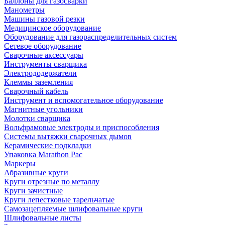
Баллоны для газосварки
Манометры
Машины газовой резки
Медицинское оборудование
Оборудование для газораспределительных систем
Сетевое оборудование
Сварочные аксессуары
Инструменты сварщика
Электрододержатели
Клеммы заземления
Сварочный кабель
Инструмент и вспомогательное оборудование
Магнитные угольники
Молотки сварщика
Вольфрамовые электроды и приспособления
Системы вытяжки сварочных дымов
Керамические подкладки
Упаковка Marathon Pac
Маркеры
Абразивные круги
Круги отрезные по металлу
Круги зачистные
Круги лепестковые тарельчатые
Самозацепляемые шлифовальные круги
Шлифовальные листы