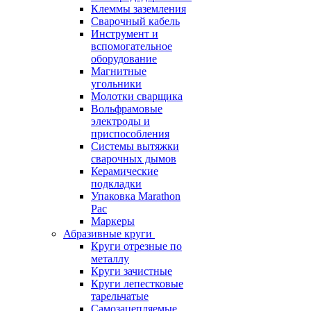
Клеммы заземления
Сварочный кабель
Инструмент и
вспомогательное
оборудование
Магнитные
угольники
Молотки сварщика
Вольфрамовые
электроды и
приспособления
Системы вытяжки
сварочных дымов
Керамические
подкладки
Упаковка Marathon
Pac
Маркеры
Абразивные круги
Круги отрезные по
металлу
Круги зачистные
Круги лепестковые
тарельчатые
Самозацепляемые