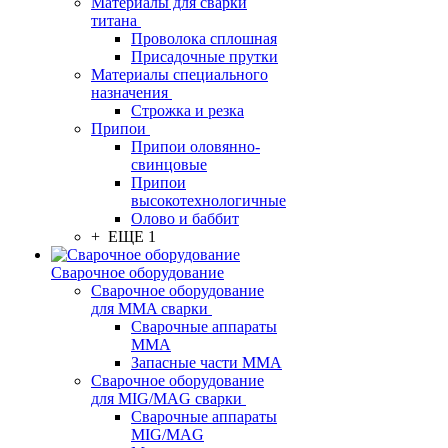
Материалы для сварки
титана
Проволока сплошная
Присадочные прутки
Материалы специального
назначения
Строжка и резка
Припои
Припои оловянно-
свинцовые
Припои
высокотехнологичные
Олово и баббит
+ ЕЩЕ 1
Сварочное оборудование
Сварочное оборудование
для MMA сварки
Сварочные аппараты
MMA
Запасные части MMA
Сварочное оборудование
для MIG/MAG сварки
Сварочные аппараты
MIG/MAG