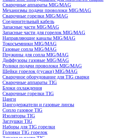
Сварочные аппараты MIG/MAG
Механизмы подачи проволоки MIG/MAG
Сварочные горелки MIG/MAG
Соединительный кабель
Запасные части MIG/MAG
Запасные части для горелок MIG/MAG
Направляющие каналы MIG/MAG
Токосъемники MIG/MAG
Газовые сопла MIG/MAG
Пружины для сопла MIG/MAG
Диффузоры газовые MIG/MAG
Ролики подачи проволоки MIG/MAG
Шейки горелок (гусаки) MIG/MAG
Сварочное оборудование для TIG сварки
Сварочные аппараты TIG
Блоки охлаждения
Сварочные горелки TIG
Цанги
Цангодержатели и газовые линзы
Сопло газовое TIG
Изоляторы TIG
Заглушки TIG
Наборы для TIG горелки
Головки TIG горелок
Запасные части TIG