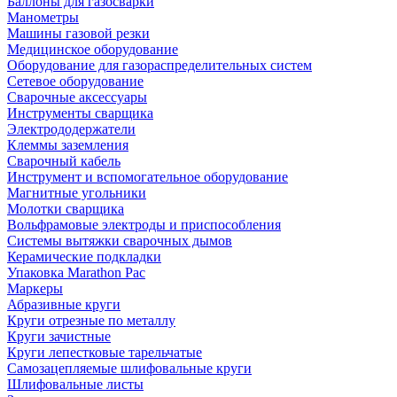
Баллоны для газосварки
Манометры
Машины газовой резки
Медицинское оборудование
Оборудование для газораспределительных систем
Сетевое оборудование
Сварочные аксессуары
Инструменты сварщика
Электрододержатели
Клеммы заземления
Сварочный кабель
Инструмент и вспомогательное оборудование
Магнитные угольники
Молотки сварщика
Вольфрамовые электроды и приспособления
Системы вытяжки сварочных дымов
Керамические подкладки
Упаковка Marathon Pac
Маркеры
Абразивные круги
Круги отрезные по металлу
Круги зачистные
Круги лепестковые тарельчатые
Самозацепляемые шлифовальные круги
Шлифовальные листы