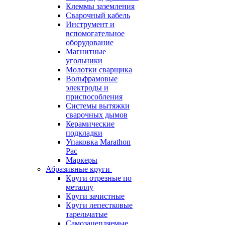
Клеммы заземления
Сварочный кабель
Инструмент и
вспомогательное
оборудование
Магнитные
угольники
Молотки сварщика
Вольфрамовые
электроды и
приспособления
Системы вытяжки
сварочных дымов
Керамические
подкладки
Упаковка Marathon
Pac
Маркеры
Абразивные круги
Круги отрезные по
металлу
Круги зачистные
Круги лепестковые
тарельчатые
Самозацепляемые