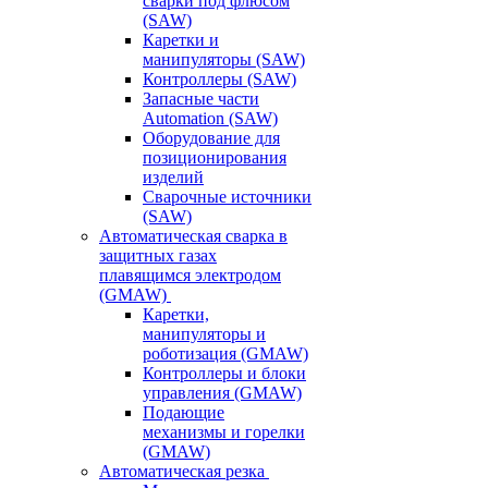
сварки под флюсом
(SAW)
Каретки и
манипуляторы (SAW)
Контроллеры (SAW)
Запасные части
Automation (SAW)
Оборудование для
позиционирования
изделий
Сварочные источники
(SAW)
Автоматическая сварка в
защитных газах
плавящимся электродом
(GMAW)
Каретки,
манипуляторы и
роботизация (GMAW)
Контроллеры и блоки
управления (GMAW)
Подающие
механизмы и горелки
(GMAW)
Автоматическая резка