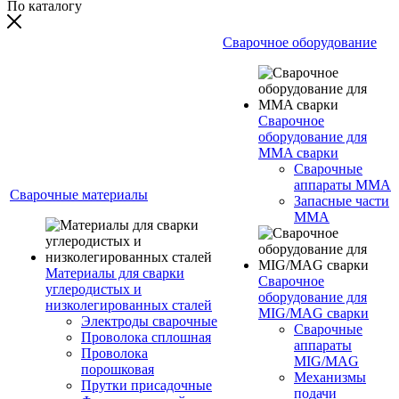
По каталогу
Сварочное оборудование
Сварочное
оборудование для
MMA сварки
Сварочные
аппараты MMA
Сварочные материалы
Запасные части
MMA
Материалы для сварки
Сварочное
углеродистых и
оборудование для
низколегированных сталей
MIG/MAG сварки
Электроды сварочные
Сварочные
Проволока сплошная
аппараты
Проволока
MIG/MAG
порошковая
Механизмы
Прутки присадочные
подачи