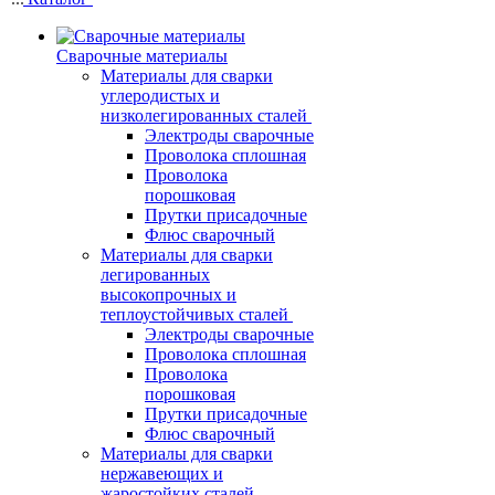
Сварочные материалы
Материалы для сварки
углеродистых и
низколегированных сталей
Электроды сварочные
Проволока сплошная
Проволока
порошковая
Прутки присадочные
Флюс сварочный
Материалы для сварки
легированных
высокопрочных и
теплоустойчивых сталей
Электроды сварочные
Проволока сплошная
Проволока
порошковая
Прутки присадочные
Флюс сварочный
Материалы для сварки
нержавеющих и
жаростойких сталей