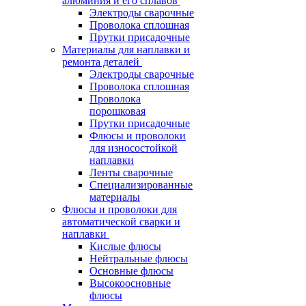
алюминия и его сплавов
Электроды сварочные
Проволока сплошная
Прутки присадочные
Материалы для наплавки и
ремонта деталей
Электроды сварочные
Проволока сплошная
Проволока
порошковая
Прутки присадочные
Флюсы и проволоки
для износостойкой
наплавки
Ленты сварочные
Специализированные
материалы
Флюсы и проволоки для
автоматической сварки и
наплавки
Кислые флюсы
Нейтральные флюсы
Основные флюсы
Высокоосновные
флюсы