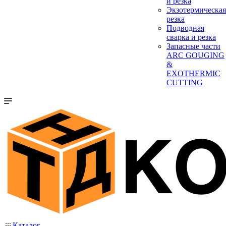
и резка
Экзотермическая
резка
Подводная
сварка и резка
Запасные части
ARC GOUGING
&
EXOTHERMIC
CUTTING
Каталог