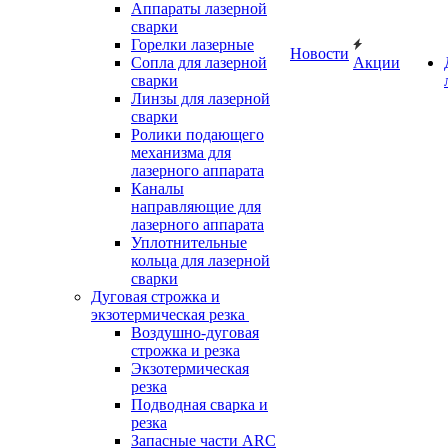
Аппараты лазерной
сварки
Горелки лазерные
Новости
Сопла для лазерной
Акции
сварки
Линзы для лазерной
сварки
Ролики подающего
механизма для
лазерного аппарата
Каналы
направляющие для
лазерного аппарата
Уплотнительные
кольца для лазерной
сварки
Дуговая строжка и
экзотермическая резка
Воздушно-дуговая
строжка и резка
Экзотермическая
резка
Подводная сварка и
резка
Запасные части ARC