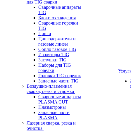
для TIG сварки
Сварочные аппараты
TIG
Блоки охлаждения
Сварочные горелки
TIG
Цанги
Цангодержатели и
газовые линзы
Сопло газовое TIG
Изоляторы TIG
Заглушки TIG
Наборы для TIG
горелки
Услуг
Головки TIG горелок
Запасные части TIG
Воздушно-плазменная
сварка, резка и строжка
Сварочные аппараты
PLASMA CUT
Плазмотроны
Запасные части
PLASMA
Лазерная сварка, резка и
очистка