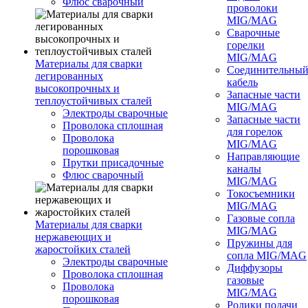
Флюс сварочный
проволоки
MIG/MAG
Сварочные
горелки
MIG/MAG
Материалы для сварки
Соединительны
легированных
кабель
высокопрочных и
Запасные части
теплоустойчивых сталей
MIG/MAG
Электроды сварочные
Запасные части
Проволока сплошная
для горелок
Проволока
MIG/MAG
порошковая
Направляющие
Прутки присадочные
каналы
Флюс сварочный
MIG/MAG
Токосъемники
MIG/MAG
Газовые сопла
Материалы для сварки
MIG/MAG
нержавеющих и
Пружины для
жаростойких сталей
сопла MIG/MAG
Электроды сварочные
Диффузоры
Проволока сплошная
газовые
Проволока
MIG/MAG
порошковая
Ролики подачи