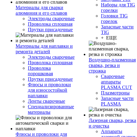
Наборы для TIG
Материалы для сварки
горелки
алюминия и его сплавов
Головки TIG
Электроды сварочные
горелок
Проволока сплошная
Запасные части
Прутки присадочные
TIG
+ ЕЩЕ
Материалы для наплавки и
ремонта деталей
Электроды сварочные
Воздушно-плазменная
Проволока сплошная
сварка, резка и
Проволока
строжка
порошковая
Сварочные
Прутки присадочные
аппараты
Флюсы и проволоки
PLASMA CUT
для износостойкой
Плазмотроны
наплавки
Запасные части
Ленты сварочные
PLASMA
Специализированные
материалы
Лазерная сварка, резка
и очистка
Аппараты
Флюсы и проволоки для
лазерной сварки