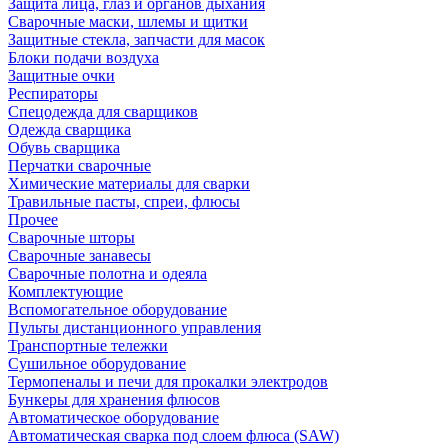
Защита лица, глаз и органов дыхания
Сварочные маски, шлемы и щитки
Защитные стекла, запчасти для масок
Блоки подачи воздуха
Защитные очки
Респираторы
Спецодежда для сварщиков
Одежда сварщика
Обувь сварщика
Перчатки сварочные
Химические материалы для сварки
Травильные пасты, спреи, флюсы
Прочее
Сварочные шторы
Сварочные занавесы
Сварочные полотна и одеяла
Комплектующие
Вспомогательное оборудование
Пульты дистанционного управления
Транспортные тележки
Сушильное оборудование
Термопеналы и печи для прокалки электродов
Бункеры для хранения флюсов
Автоматическое оборудование
Автоматическая сварка под слоем флюса (SAW)