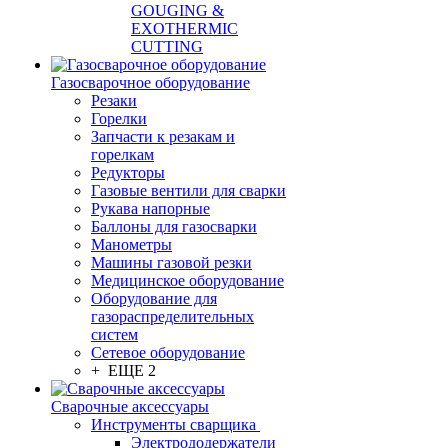
GOUGING &
EXOTHERMIC
CUTTING
Газосварочное оборудование
Резаки
Горелки
Запчасти к резакам и
горелкам
Редукторы
Газовые вентили для сварки
Рукава напорные
Баллоны для газосварки
Манометры
Машины газовой резки
Медицинское оборудование
Оборудование для
газораспределительных
систем
Сетевое оборудование
+ ЕЩЕ 2
Сварочные аксессуары
Инструменты сварщика
Электрододержатели