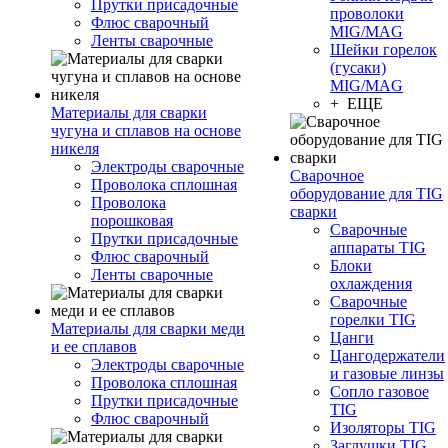
Прутки присадочные
проволоки
Флюс сварочный
MIG/MAG
Ленты сварочные
Шейки горелок
(гусаки)
MIG/MAG
+ ЕЩЕ
Материалы для сварки
чугуна и сплавов на основе
никеля
Электроды сварочные
Сварочное
Проволока сплошная
оборудование для TIG
Проволока
сварки
порошковая
Сварочные
Прутки присадочные
аппараты TIG
Флюс сварочный
Блоки
Ленты сварочные
охлаждения
Сварочные
горелки TIG
Материалы для сварки меди
Цанги
и ее сплавов
Цангодержатели
Электроды сварочные
и газовые линзы
Проволока сплошная
Сопло газовое
Прутки присадочные
TIG
Флюс сварочный
Изоляторы TIG
Заглушки TIG