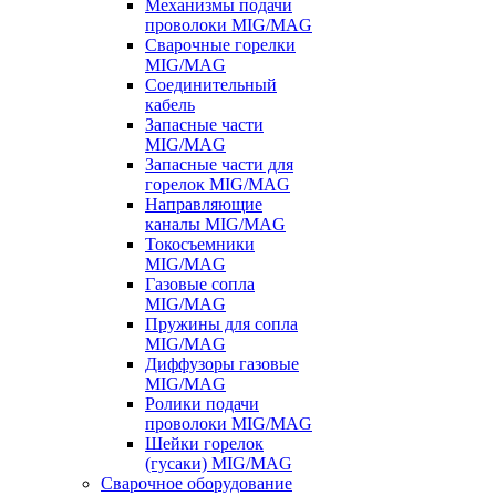
Механизмы подачи
проволоки MIG/MAG
Сварочные горелки
MIG/MAG
Соединительный
кабель
Запасные части
MIG/MAG
Запасные части для
горелок MIG/MAG
Направляющие
каналы MIG/MAG
Токосъемники
MIG/MAG
Газовые сопла
MIG/MAG
Пружины для сопла
MIG/MAG
Диффузоры газовые
MIG/MAG
Ролики подачи
проволоки MIG/MAG
Шейки горелок
(гусаки) MIG/MAG
Сварочное оборудование