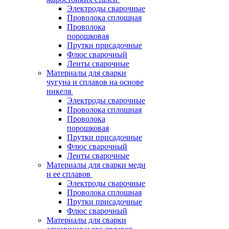
Электроды сварочные
Проволока сплошная
Проволока
порошковая
Прутки присадочные
Флюс сварочный
Ленты сварочные
Материалы для сварки
чугуна и сплавов на основе
никеля
Электроды сварочные
Проволока сплошная
Проволока
порошковая
Прутки присадочные
Флюс сварочный
Ленты сварочные
Материалы для сварки меди
и ее сплавов
Электроды сварочные
Проволока сплошная
Прутки присадочные
Флюс сварочный
Материалы для сварки