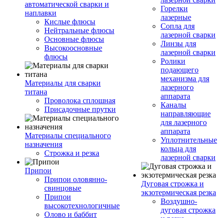
автоматической сварки и
Горелки
наплавки
лазерные
Кислые флюсы
Сопла для
Нейтральные флюсы
лазерной сварки
Основные флюсы
Линзы для
Высокоосновные
лазерной сварки
флюсы
Ролики
подающего
механизма для
Материалы для сварки
лазерного
титана
аппарата
Проволока сплошная
Каналы
Присадочные прутки
направляющие
для лазерного
аппарата
Материалы специального
Уплотнительные
назначения
кольца для
Строжка и резка
лазерной сварки
Припои
Припои оловянно-
Дуговая строжка и
свинцовые
экзотермическая резка
Припои
Воздушно-
высокотехнологичные
дуговая строжка
Олово и баббит