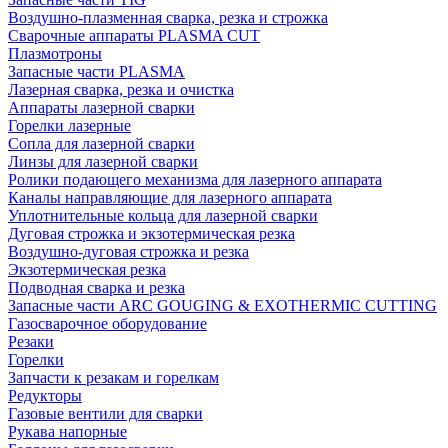
Воздушно-плазменная сварка, резка и строжка
Сварочные аппараты PLASMA CUT
Плазмотроны
Запасные части PLASMA
Лазерная сварка, резка и очистка
Аппараты лазерной сварки
Горелки лазерные
Сопла для лазерной сварки
Линзы для лазерной сварки
Ролики подающего механизма для лазерного аппарата
Каналы направляющие для лазерного аппарата
Уплотнительные кольца для лазерной сварки
Дуговая строжка и экзотермическая резка
Воздушно-дуговая строжка и резка
Экзотермическая резка
Подводная сварка и резка
Запасные части ARC GOUGING & EXOTHERMIC CUTTING
Газосварочное оборудование
Резаки
Горелки
Запчасти к резакам и горелкам
Редукторы
Газовые вентили для сварки
Рукава напорные