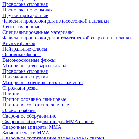
Проволока сплошная
Проволока порошковая
Прутки присадочные
Флюсы и проволоки для износостойкой наплавки
Ленты сварочные
Специализированные материалы
Флюсы и проволоки для автоматической сварки и наплавки
Кислые флюсы
Нейтральные флюсы
Основные флюсы
Высокоосновные флюсы
Материалы для сварки титана
Проволока сплошная
Присадочные прутки
Материалы специального назначения
Строжка и резка
Припои
Припои оловянно-свинцовые
Припои высокотехнологичные
Олово и баббит
Сварочное оборудование
Сварочное оборудование для MMA сварки
Сварочные аппараты MMA
Запасные части MMA
Сварочное оборудование для MIG/MAG сварки