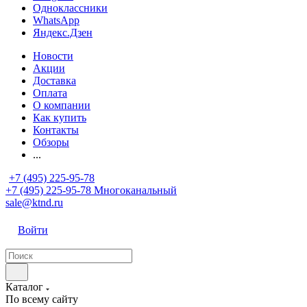
Одноклассники
WhatsApp
Яндекс.Дзен
Новости
Акции
Доставка
Оплата
О компании
Как купить
Контакты
Обзоры
...
+7 (495) 225-95-78
+7 (495) 225-95-78
Многоканальный
sale@ktnd.ru
Войти
Каталог
По всему сайту