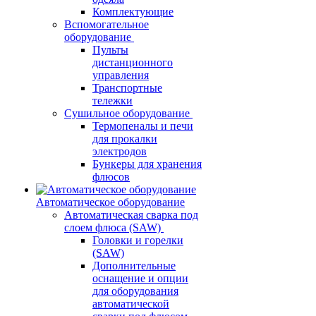
Комплектующие
Вспомогательное
оборудование
Пульты
дистанционного
управления
Транспортные
тележки
Сушильное оборудование
Термопеналы и печи
для прокалки
электродов
Бункеры для хранения
флюсов
Автоматическое оборудование
Автоматическая сварка под
слоем флюса (SAW)
Головки и горелки
(SAW)
Дополнительные
оснащение и опции
для оборудования
автоматической