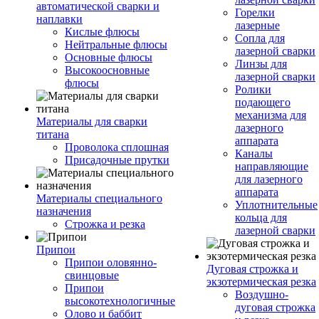
автоматической сварки и
Горелки
наплавки
лазерные
Кислые флюсы
Сопла для
Нейтральные флюсы
лазерной сварки
Основные флюсы
Линзы для
Высокоосновные
лазерной сварки
флюсы
Ролики
подающего
механизма для
Материалы для сварки
лазерного
титана
аппарата
Проволока сплошная
Каналы
Присадочные прутки
направляющие
для лазерного
аппарата
Материалы специального
Уплотнительные
назначения
кольца для
Строжка и резка
лазерной сварки
Припои
Припои оловянно-
Дуговая строжка и
свинцовые
экзотермическая резка
Припои
Воздушно-
высокотехнологичные
дуговая строжка
Олово и баббит