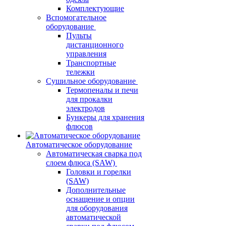
Комплектующие
Вспомогательное
оборудование
Пульты
дистанционного
управления
Транспортные
тележки
Сушильное оборудование
Термопеналы и печи
для прокалки
электродов
Бункеры для хранения
флюсов
Автоматическое оборудование
Автоматическая сварка под
слоем флюса (SAW)
Головки и горелки
(SAW)
Дополнительные
оснащение и опции
для оборудования
автоматической