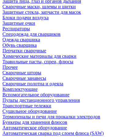
Защита лица, глаз и органов дыхания
Сварочные маски, шлемы и щитки
Защитные стекла, запчасти для масок
Блоки подачи воздуха
Защитные очки
Респираторы
Спецодежда для сварщиков
Одежда сварщика
Обувь сварщика
Перчатки сварочные
Химические материалы для сварки
Травильные пасты, спреи, флюсы
Прочее
Сварочные шторы
Сварочные занавесы
Сварочные полотна и одеяла
Комплектующие
Вспомогательное оборудование
Пульты дистанционного управления
Транспортные тележки
Сушильное оборудование
Термопеналы и печи для прокалки электродов
Бункеры для хранения флюсов
Автоматическое оборудование
Автоматическая сварка под слоем флюса (SAW)