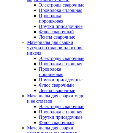
Электроды сварочные
Проволока сплошная
Проволока
порошковая
Прутки присадочные
Флюс сварочный
Ленты сварочные
Материалы для сварки
чугуна и сплавов на основе
никеля
Электроды сварочные
Проволока сплошная
Проволока
порошковая
Прутки присадочные
Флюс сварочный
Ленты сварочные
Материалы для сварки меди
и ее сплавов
Электроды сварочные
Проволока сплошная
Прутки присадочные
Флюс сварочный
Материалы для сварки