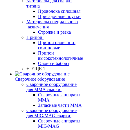
Материалы для сварки
титана
Проволока сплошная
Присадочные прутки
Материалы специального
назначения
Строжка и резка
Припои
Припои оловянно-
свинцовые
Припои
высокотехнологичные
Олово и баббит
+ ЕЩЕ 1
Сварочное оборудование
Сварочное оборудование
для MMA сварки
Сварочные аппараты
MMA
Запасные части MMA
Сварочное оборудование
для MIG/MAG сварки
Сварочные аппараты
MIG/MAG