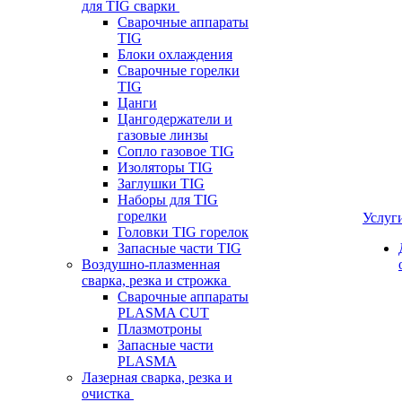
для TIG сварки
Сварочные аппараты
TIG
Блоки охлаждения
Сварочные горелки
TIG
Цанги
Цангодержатели и
газовые линзы
Сопло газовое TIG
Изоляторы TIG
Заглушки TIG
Наборы для TIG
горелки
Услуг
Головки TIG горелок
Запасные части TIG
Воздушно-плазменная
сварка, резка и строжка
Сварочные аппараты
PLASMA CUT
Плазмотроны
Запасные части
PLASMA
Лазерная сварка, резка и
очистка