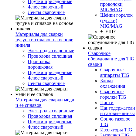
Прутки присадочные
проволоки
Флюс сварочный
MIG/MAG
Ленты сварочные
Шейки горелок
(гусаки)
MIG/MAG
+ ЕЩЕ
Материалы для сварки
чугуна и сплавов на основе
никеля
Электроды сварочные
Сварочное
Проволока сплошная
оборудование для TIG
Проволока
сварки
порошковая
Сварочные
Прутки присадочные
аппараты TIG
Флюс сварочный
Блоки
Ленты сварочные
охлаждения
Сварочные
горелки TIG
Материалы для сварки меди
Цанги
и ее сплавов
Цангодержатели
Электроды сварочные
и газовые линзы
Проволока сплошная
Сопло газовое
Прутки присадочные
TIG
Флюс сварочный
Изоляторы TIG
Заглушки TIG