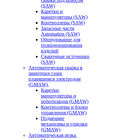
сварки под флюсом
(SAW)
Каретки и
манипуляторы (SAW)
Контроллеры (SAW)
Запасные части
Automation (SAW)
Оборудование для
позиционирования
изделий
Сварочные источники
(SAW)
Автоматическая сварка в
защитных газах
плавящимся электродом
(GMAW)
Каретки,
манипуляторы и
роботизация (GMAW)
Контроллеры и блоки
управления (GMAW)
Подающие
механизмы и горелки
(GMAW)
Автоматическая резка