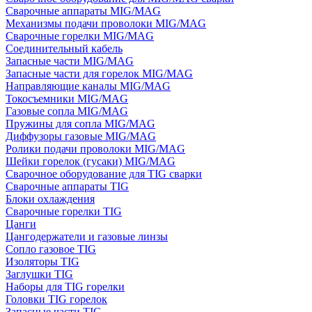
Сварочные аппараты MIG/MAG
Механизмы подачи проволоки MIG/MAG
Сварочные горелки MIG/MAG
Соединительный кабель
Запасные части MIG/MAG
Запасные части для горелок MIG/MAG
Направляющие каналы MIG/MAG
Токосъемники MIG/MAG
Газовые сопла MIG/MAG
Пружины для сопла MIG/MAG
Диффузоры газовые MIG/MAG
Ролики подачи проволоки MIG/MAG
Шейки горелок (гусаки) MIG/MAG
Сварочное оборудование для TIG сварки
Сварочные аппараты TIG
Блоки охлаждения
Сварочные горелки TIG
Цанги
Цангодержатели и газовые линзы
Сопло газовое TIG
Изоляторы TIG
Заглушки TIG
Наборы для TIG горелки
Головки TIG горелок
Запасные части TIG