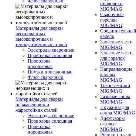
Флюс сварочный
проволоки
MIG/MAG
Сварочные
горелки
MIG/MAG
Материалы для сварки
Соединительны
легированных
кабель
высокопрочных и
Запасные части
теплоустойчивых сталей
MIG/MAG
Электроды сварочные
Запасные части
Проволока сплошная
для горелок
Проволока
MIG/MAG
порошковая
Направляющие
Прутки присадочные
каналы
Флюс сварочный
MIG/MAG
Токосъемники
MIG/MAG
Газовые сопла
Материалы для сварки
MIG/MAG
нержавеющих и
Пружины для
жаростойких сталей
сопла MIG/MAG
Электроды сварочные
Диффузоры
Проволока сплошная
газовые
Проволока
MIG/MAG
порошковая
Ролики подачи