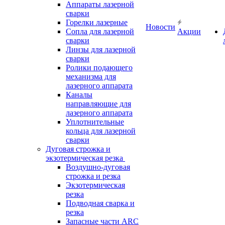
Аппараты лазерной
сварки
Горелки лазерные
Новости
Сопла для лазерной
Акции
сварки
Линзы для лазерной
сварки
Ролики подающего
механизма для
лазерного аппарата
Каналы
направляющие для
лазерного аппарата
Уплотнительные
кольца для лазерной
сварки
Дуговая строжка и
экзотермическая резка
Воздушно-дуговая
строжка и резка
Экзотермическая
резка
Подводная сварка и
резка
Запасные части ARC