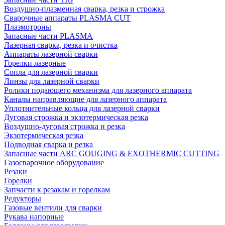
Воздушно-плазменная сварка, резка и строжка
Сварочные аппараты PLASMA CUT
Плазмотроны
Запасные части PLASMA
Лазерная сварка, резка и очистка
Аппараты лазерной сварки
Горелки лазерные
Сопла для лазерной сварки
Линзы для лазерной сварки
Ролики подающего механизма для лазерного аппарата
Каналы направляющие для лазерного аппарата
Уплотнительные кольца для лазерной сварки
Дуговая строжка и экзотермическая резка
Воздушно-дуговая строжка и резка
Экзотермическая резка
Подводная сварка и резка
Запасные части ARC GOUGING & EXOTHERMIC CUTTING
Газосварочное оборудование
Резаки
Горелки
Запчасти к резакам и горелкам
Редукторы
Газовые вентили для сварки
Рукава напорные