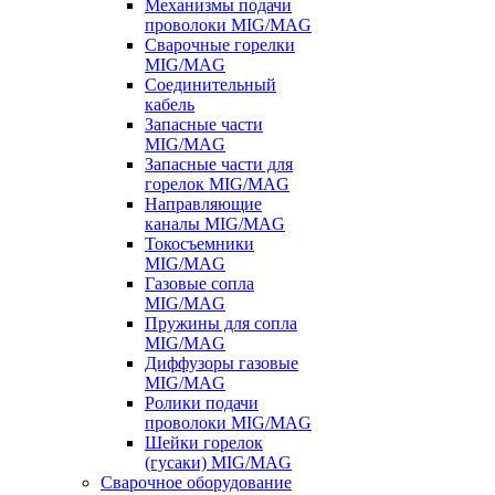
Механизмы подачи
проволоки MIG/MAG
Сварочные горелки
MIG/MAG
Соединительный
кабель
Запасные части
MIG/MAG
Запасные части для
горелок MIG/MAG
Направляющие
каналы MIG/MAG
Токосъемники
MIG/MAG
Газовые сопла
MIG/MAG
Пружины для сопла
MIG/MAG
Диффузоры газовые
MIG/MAG
Ролики подачи
проволоки MIG/MAG
Шейки горелок
(гусаки) MIG/MAG
Сварочное оборудование