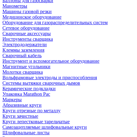
Баллоны для газосварки
Манометры
Машины газовой резки
Медицинское оборудование
Оборудование для газораспределительных систем
Сетевое оборудование
Сварочные аксессуары
Инструменты сварщика
Электрододержатели
Клеммы заземления
Сварочный кабель
Инструмент и вспомогательное оборудование
Магнитные угольники
Молотки сварщика
Вольфрамовые электроды и приспособления
Системы вытяжки сварочных дымов
Керамические подкладки
Упаковка Marathon Pac
Маркеры
Абразивные круги
Круги отрезные по металлу
Круги зачистные
Круги лепестковые тарельчатые
Самозацепляемые шлифовальные круги
Шлифовальные листы