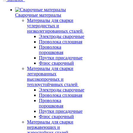
Сварочные материалы
Материалы для сварки
углеродистых и
низколегированных сталей
Электроды сварочные
Проволока сплошная
Проволока
порошковая
Прутки присадочные
Флюс сварочный
Материалы для сварки
легированных
высокопрочных и
теплоустойчивых сталей
Электроды сварочные
Проволока сплошная
Проволока
порошковая
Прутки присадочные
Флюс сварочный
Материалы для сварки
нержавеющих и
жаростойких сталей