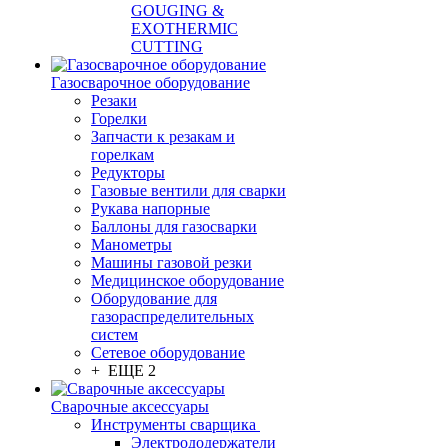
GOUGING &
EXOTHERMIC
CUTTING
Газосварочное оборудование
Резаки
Горелки
Запчасти к резакам и
горелкам
Редукторы
Газовые вентили для сварки
Рукава напорные
Баллоны для газосварки
Манометры
Машины газовой резки
Медицинское оборудование
Оборудование для
газораспределительных
систем
Сетевое оборудование
+ ЕЩЕ 2
Сварочные аксессуары
Инструменты сварщика
Электрододержатели