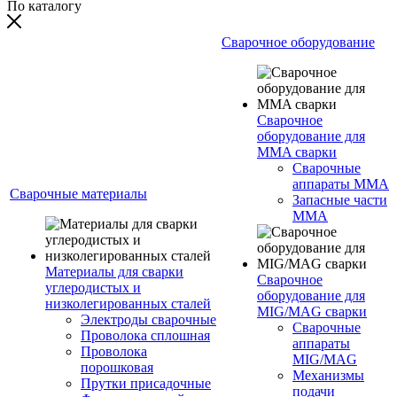
По каталогу
Сварочное оборудование
Сварочное
оборудование для
MMA сварки
Сварочные
аппараты MMA
Сварочные материалы
Запасные части
MMA
Материалы для сварки
Сварочное
углеродистых и
оборудование для
низколегированных сталей
MIG/MAG сварки
Электроды сварочные
Сварочные
Проволока сплошная
аппараты
Проволока
MIG/MAG
порошковая
Механизмы
Прутки присадочные
подачи