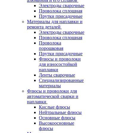
алюминия и его сплавов
Электроды сварочные
Проволока сплошная
Прутки присадочные
Материалы для наплавки и
ремонта деталей
Электроды сварочные
Проволока сплошная
Проволока
порошковая
Прутки присадочные
Флюсы и проволоки
для износостойкой
наплавки
Ленты сварочные
Специализированные
материалы
Флюсы и проволоки для
автоматической сварки и
наплавки
Кислые флюсы
Нейтральные флюсы
Основные флюсы
Высокоосновные
флюсы