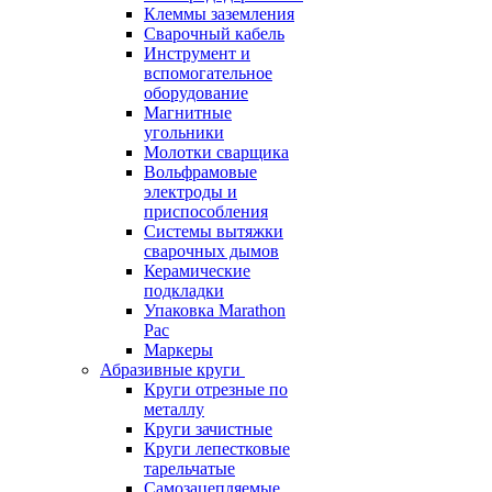
Клеммы заземления
Сварочный кабель
Инструмент и
вспомогательное
оборудование
Магнитные
угольники
Молотки сварщика
Вольфрамовые
электроды и
приспособления
Системы вытяжки
сварочных дымов
Керамические
подкладки
Упаковка Marathon
Pac
Маркеры
Абразивные круги
Круги отрезные по
металлу
Круги зачистные
Круги лепестковые
тарельчатые
Самозацепляемые