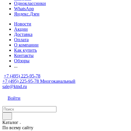
Одноклассники
WhatsApp
Яндекс.Дзен
Новости
Акции
Доставка
Оплата
О компании
Как купить
Контакты
Обзоры
...
+7 (495) 225-95-78
+7 (495) 225-95-78
Многоканальный
sale@ktnd.ru
Войти
Каталог
По всему сайту