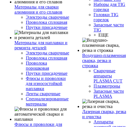
Наборы для TIG
Материалы для сварки
горелки
алюминия и его сплавов
Головки TIG
Электроды сварочные
горелок
Проволока сплошная
Запасные части
Прутки присадочные
TIG
+ ЕЩЕ
Материалы для наплавки и
ремонта деталей
Электроды сварочные
Воздушно-плазменная
Проволока сплошная
сварка, резка и
Проволока
строжка
порошковая
Сварочные
Прутки присадочные
аппараты
Флюсы и проволоки
PLASMA CUT
для износостойкой
Плазмотроны
наплавки
Запасные части
Ленты сварочные
PLASMA
Специализированные
материалы
Лазерная сварка, резка
и очистка
Аппараты
Флюсы и проволоки для
лазерной сварки