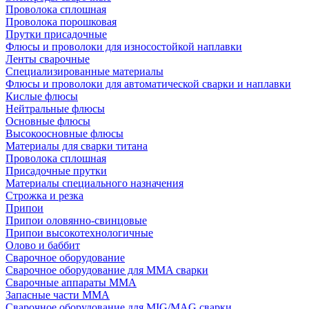
Проволока сплошная
Проволока порошковая
Прутки присадочные
Флюсы и проволоки для износостойкой наплавки
Ленты сварочные
Специализированные материалы
Флюсы и проволоки для автоматической сварки и наплавки
Кислые флюсы
Нейтральные флюсы
Основные флюсы
Высокоосновные флюсы
Материалы для сварки титана
Проволока сплошная
Присадочные прутки
Материалы специального назначения
Строжка и резка
Припои
Припои оловянно-свинцовые
Припои высокотехнологичные
Олово и баббит
Сварочное оборудование
Сварочное оборудование для MMA сварки
Сварочные аппараты MMA
Запасные части MMA
Сварочное оборудование для MIG/MAG сварки