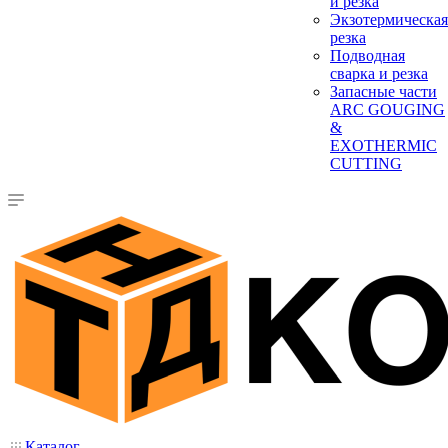
и резка
Экзотермическая
резка
Подводная
сварка и резка
Запасные части
ARC GOUGING
&
EXOTHERMIC
CUTTING
Каталог