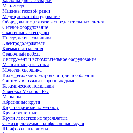
Баллоны для газосварки
Манометры
Машины газовой резки
Медицинское оборудование
Оборудование для газораспределительных систем
Сетевое оборудование
Сварочные аксессуары
Инструменты сварщика
Электрододержатели
Клеммы заземления
Сварочный кабель
Инструмент и вспомогательное оборудование
Магнитные угольники
Молотки сварщика
Вольфрамовые электроды и приспособления
Системы вытяжки сварочных дымов
Керамические подкладки
Упаковка Marathon Pac
Маркеры
Абразивные круги
Круги отрезные по металлу
Круги зачистные
Круги лепестковые тарельчатые
Самозацепляемые шлифовальные круги
Шлифовальные листы