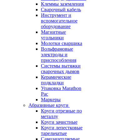
Клеммы заземления
Сварочный кабель
Инструмент и
вспомогательное
оборудование
Магнитные
угольники
Молотки сварщика
Вольфрамовые
электроды и
приспособления
Системы вытяжки
сварочных дымов
Керамические
подкладки
Упаковка Marathon
Pac
Маркеры
Абразивные круги
Круги отрезные по
металлу
Круги зачистные
Круги лепестковые
тарельчатые
Самозацепляемые