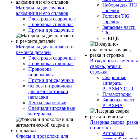
Наборы для TIG
Материалы для сварки
горелки
алюминия и его сплавов
Головки TIG
Электроды сварочные
горелок
Проволока сплошная
Запасные части
Прутки присадочные
TIG
+ ЕЩЕ
Материалы для наплавки и
ремонта деталей
Электроды сварочные
Воздушно-плазменная
Проволока сплошная
сварка, резка и
Проволока
строжка
порошковая
Сварочные
Прутки присадочные
аппараты
Флюсы и проволоки
PLASMA CUT
для износостойкой
Плазмотроны
наплавки
Запасные части
Ленты сварочные
PLASMA
Специализированные
материалы
Лазерная сварка, резка
и очистка
Аппараты
Флюсы и проволоки для
лазерной сварки