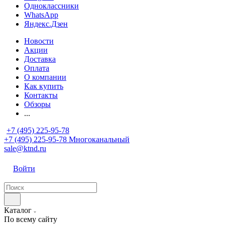
Одноклассники
WhatsApp
Яндекс.Дзен
Новости
Акции
Доставка
Оплата
О компании
Как купить
Контакты
Обзоры
...
+7 (495) 225-95-78
+7 (495) 225-95-78
Многоканальный
sale@ktnd.ru
Войти
Каталог
По всему сайту