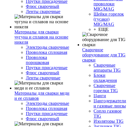
Прутки присадочные
проволоки
Флюс сварочный
MIG/MAG
Ленты сварочные
Шейки горелок
(гусаки)
MIG/MAG
+ ЕЩЕ
Материалы для сварки
чугуна и сплавов на основе
никеля
Электроды сварочные
Сварочное
Проволока сплошная
оборудование для TIG
Проволока
сварки
порошковая
Сварочные
Прутки присадочные
аппараты TIG
Флюс сварочный
Блоки
Ленты сварочные
охлаждения
Сварочные
горелки TIG
Материалы для сварки меди
Цанги
и ее сплавов
Цангодержатели
Электроды сварочные
и газовые линзы
Проволока сплошная
Сопло газовое
Прутки присадочные
TIG
Флюс сварочный
Изоляторы TIG
Заглушки TIG