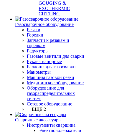
GOUGING &
EXOTHERMIC
CUTTING
Газосварочное оборудование
Резаки
Горелки
Запчасти к резакам и
горелкам
Редукторы
Газовые вентили для сварки
Рукава напорные
Баллоны для газосварки
Манометры
Машины газовой резки
Медицинское оборудование
Оборудование для
газораспределительных
систем
Сетевое оборудование
+ ЕЩЕ 2
Сварочные аксессуары
Инструменты сварщика
Электрододержатели