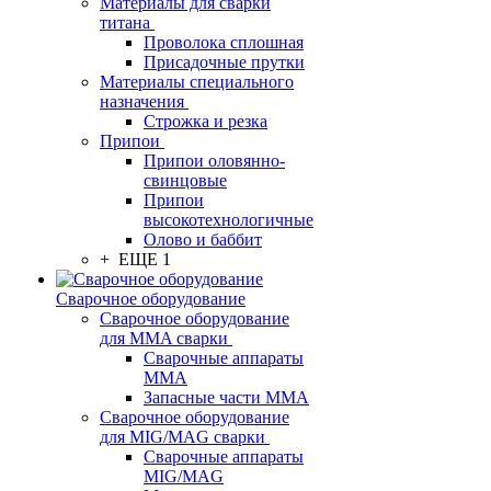
Материалы для сварки
титана
Проволока сплошная
Присадочные прутки
Материалы специального
назначения
Строжка и резка
Припои
Припои оловянно-
свинцовые
Припои
высокотехнологичные
Олово и баббит
+ ЕЩЕ 1
Сварочное оборудование
Сварочное оборудование
для MMA сварки
Сварочные аппараты
MMA
Запасные части MMA
Сварочное оборудование
для MIG/MAG сварки
Сварочные аппараты
MIG/MAG