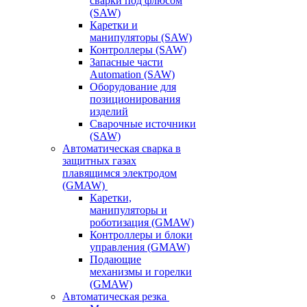
сварки под флюсом
(SAW)
Каретки и
манипуляторы (SAW)
Контроллеры (SAW)
Запасные части
Automation (SAW)
Оборудование для
позиционирования
изделий
Сварочные источники
(SAW)
Автоматическая сварка в
защитных газах
плавящимся электродом
(GMAW)
Каретки,
манипуляторы и
роботизация (GMAW)
Контроллеры и блоки
управления (GMAW)
Подающие
механизмы и горелки
(GMAW)
Автоматическая резка