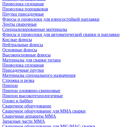
Проволока сплошная
Проволока порошковая
Прутки присадочные
Флюсы и проволоки для износостойкой наплавки
Ленты сварочные
Специализированные материалы
Флюсы и проволоки для автоматической сварки и наплавки
Кислые флюсы
Нейтральные флюсы
Основные флюсы
Высокоосновные флюсы
Материалы для сварки титана
Проволока сплошная
Присадочные прутки
Материалы специального назначения
Строжка и резка
Припои
Припои оловянно-свинцовые
Припои высокотехнологичные
Олово и баббит
Сварочное оборудование
Сварочное оборудование для MMA сварки
Сварочные аппараты MMA
Запасные части MMA
Сварочное оборудование для MIG/MAG сварки