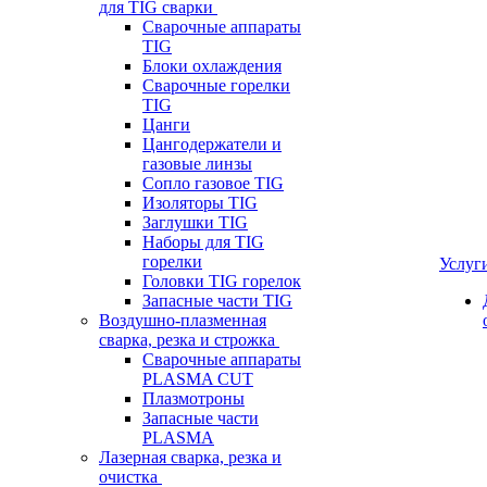
для TIG сварки
Сварочные аппараты
TIG
Блоки охлаждения
Сварочные горелки
TIG
Цанги
Цангодержатели и
газовые линзы
Сопло газовое TIG
Изоляторы TIG
Заглушки TIG
Наборы для TIG
горелки
Услуг
Головки TIG горелок
Запасные части TIG
Воздушно-плазменная
сварка, резка и строжка
Сварочные аппараты
PLASMA CUT
Плазмотроны
Запасные части
PLASMA
Лазерная сварка, резка и
очистка