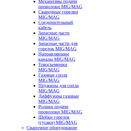
Механизмы подачи
проволоки MIG/MAG
Сварочные горелки
MIG/MAG
Соединительный
кабель
Запасные части
MIG/MAG
Запасные части для
горелок MIG/MAG
Направляющие
каналы MIG/MAG
Токосъемники
MIG/MAG
Газовые сопла
MIG/MAG
Пружины для сопла
MIG/MAG
Диффузоры газовые
MIG/MAG
Ролики подачи
проволоки MIG/MAG
Шейки горелок
(гусаки) MIG/MAG
Сварочное оборудование