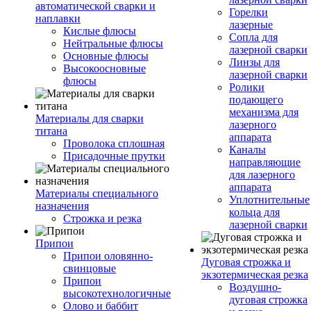
автоматической сварки и
Горелки
наплавки
лазерные
Кислые флюсы
Сопла для
Нейтральные флюсы
лазерной сварки
Основные флюсы
Линзы для
Высокоосновные
лазерной сварки
флюсы
Ролики
подающего
механизма для
Материалы для сварки
лазерного
титана
аппарата
Проволока сплошная
Каналы
Присадочные прутки
направляющие
для лазерного
аппарата
Материалы специального
Уплотнительные
назначения
кольца для
Строжка и резка
лазерной сварки
Припои
Припои оловянно-
Дуговая строжка и
свинцовые
экзотермическая резка
Припои
Воздушно-
высокотехнологичные
дуговая строжка
Олово и баббит