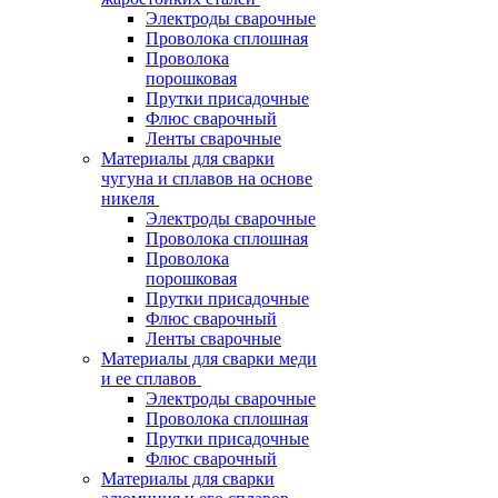
Электроды сварочные
Проволока сплошная
Проволока
порошковая
Прутки присадочные
Флюс сварочный
Ленты сварочные
Материалы для сварки
чугуна и сплавов на основе
никеля
Электроды сварочные
Проволока сплошная
Проволока
порошковая
Прутки присадочные
Флюс сварочный
Ленты сварочные
Материалы для сварки меди
и ее сплавов
Электроды сварочные
Проволока сплошная
Прутки присадочные
Флюс сварочный
Материалы для сварки