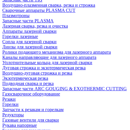
Воздушно-плазменная сварка, резка и строжка
Сварочные аппараты PLASMA CUT
Плазмотроны
Запасные части PLASMA
Лазерная сварка, резка и очистка
Аппараты лазерной сварки
Горелки лазерные
Сопла для лазерной сварки
Линзы для лазерной сварки
Ролики подающего механизма для лазерного аппарата
Каналы направляющие для лазерного аппарата
Уплотнительные кольца для лазерной сварки
Дуговая строжка и экзотермическая резка
Воздушно-дуговая строжка и резка
Экзотермическая резка
Подводная сварка и резка
Запасные части ARC GOUGING & EXOTHERMIC CUTTING
Газосварочное оборудование
Резаки
Горелки
Запчасти к резакам и горелкам
Редукторы
Газовые вентили для сварки
Рукава напорные