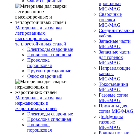
Флюс сварочный
проволоки
MIG/MAG
Сварочные
горелки
MIG/MAG
Материалы для сварки
Соединительны
легированных
кабель
высокопрочных и
Запасные части
теплоустойчивых сталей
MIG/MAG
Электроды сварочные
Запасные части
Проволока сплошная
для горелок
Проволока
MIG/MAG
порошковая
Направляющие
Прутки присадочные
каналы
Флюс сварочный
MIG/MAG
Токосъемники
MIG/MAG
Газовые сопла
Материалы для сварки
MIG/MAG
нержавеющих и
Пружины для
жаростойких сталей
сопла MIG/MAG
Электроды сварочные
Диффузоры
Проволока сплошная
газовые
Проволока
MIG/MAG
порошковая
Ролики подачи