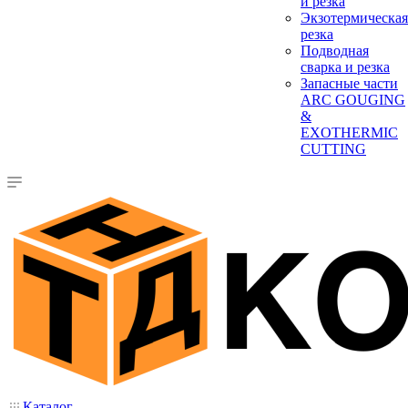
и резка
Экзотермическая
резка
Подводная
сварка и резка
Запасные части
ARC GOUGING
&
EXOTHERMIC
CUTTING
Каталог