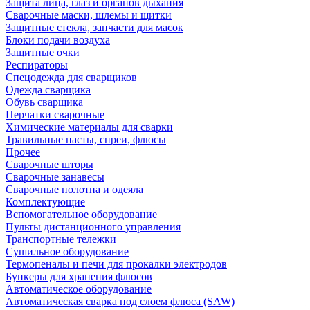
Защита лица, глаз и органов дыхания
Сварочные маски, шлемы и щитки
Защитные стекла, запчасти для масок
Блоки подачи воздуха
Защитные очки
Респираторы
Спецодежда для сварщиков
Одежда сварщика
Обувь сварщика
Перчатки сварочные
Химические материалы для сварки
Травильные пасты, спреи, флюсы
Прочее
Сварочные шторы
Сварочные занавесы
Сварочные полотна и одеяла
Комплектующие
Вспомогательное оборудование
Пульты дистанционного управления
Транспортные тележки
Сушильное оборудование
Термопеналы и печи для прокалки электродов
Бункеры для хранения флюсов
Автоматическое оборудование
Автоматическая сварка под слоем флюса (SAW)