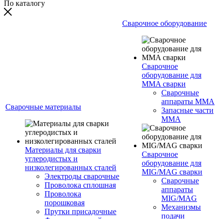
По каталогу
Сварочное оборудование
Сварочное
оборудование для
MMA сварки
Сварочные
аппараты MMA
Сварочные материалы
Запасные части
MMA
Материалы для сварки
Сварочное
углеродистых и
оборудование для
низколегированных сталей
MIG/MAG сварки
Электроды сварочные
Сварочные
Проволока сплошная
аппараты
Проволока
MIG/MAG
порошковая
Механизмы
Прутки присадочные
подачи