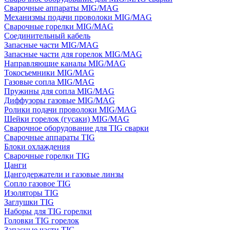
Сварочные аппараты MIG/MAG
Механизмы подачи проволоки MIG/MAG
Сварочные горелки MIG/MAG
Соединительный кабель
Запасные части MIG/MAG
Запасные части для горелок MIG/MAG
Направляющие каналы MIG/MAG
Токосъемники MIG/MAG
Газовые сопла MIG/MAG
Пружины для сопла MIG/MAG
Диффузоры газовые MIG/MAG
Ролики подачи проволоки MIG/MAG
Шейки горелок (гусаки) MIG/MAG
Сварочное оборудование для TIG сварки
Сварочные аппараты TIG
Блоки охлаждения
Сварочные горелки TIG
Цанги
Цангодержатели и газовые линзы
Сопло газовое TIG
Изоляторы TIG
Заглушки TIG
Наборы для TIG горелки
Головки TIG горелок
Запасные части TIG