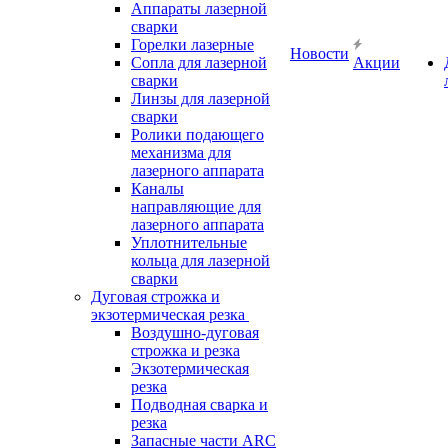
Аппараты лазерной
сварки
Горелки лазерные
Новости
Сопла для лазерной
Акции
сварки
Линзы для лазерной
сварки
Ролики подающего
механизма для
лазерного аппарата
Каналы
направляющие для
лазерного аппарата
Уплотнительные
кольца для лазерной
сварки
Дуговая строжка и
экзотермическая резка
Воздушно-дуговая
строжка и резка
Экзотермическая
резка
Подводная сварка и
резка
Запасные части ARC