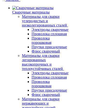
Сварочные материалы
Материалы для сварки
углеродистых и
низколегированных сталей
Электроды сварочные
Проволока сплошная
Проволока
порошковая
Прутки присадочные
Флюс сварочный
Материалы для сварки
легированных
высокопрочных и
теплоустойчивых сталей
Электроды сварочные
Проволока сплошная
Проволока
порошковая
Прутки присадочные
Флюс сварочный
Материалы для сварки
нержавеющих и
жаростойких сталей