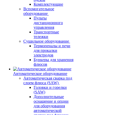
Комплектующие
Вспомогательное
оборудование
Пульты
дистанционного
управления
Транспортные
тележки
Сушильное оборудование
Термопеналы и печи
для прокалки
электродов
Бункеры для хранения
флюсов
Автоматическое оборудование
Автоматическая сварка под
слоем флюса (SAW)
Головки и горелки
(SAW)
Дополнительные
оснащение и опции
для оборудования
автоматической