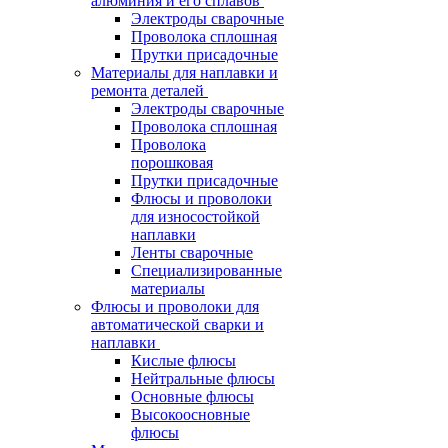
алюминия и его сплавов
Электроды сварочные
Проволока сплошная
Прутки присадочные
Материалы для наплавки и
ремонта деталей
Электроды сварочные
Проволока сплошная
Проволока
порошковая
Прутки присадочные
Флюсы и проволоки
для износостойкой
наплавки
Ленты сварочные
Специализированные
материалы
Флюсы и проволоки для
автоматической сварки и
наплавки
Кислые флюсы
Нейтральные флюсы
Основные флюсы
Высокоосновные
флюсы