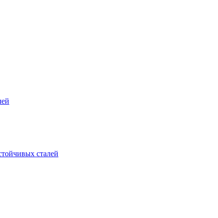
лей
стойчивых сталей