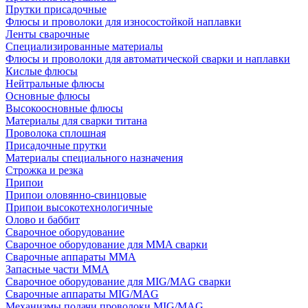
Прутки присадочные
Флюсы и проволоки для износостойкой наплавки
Ленты сварочные
Специализированные материалы
Флюсы и проволоки для автоматической сварки и наплавки
Кислые флюсы
Нейтральные флюсы
Основные флюсы
Высокоосновные флюсы
Материалы для сварки титана
Проволока сплошная
Присадочные прутки
Материалы специального назначения
Строжка и резка
Припои
Припои оловянно-свинцовые
Припои высокотехнологичные
Олово и баббит
Сварочное оборудование
Сварочное оборудование для MMA сварки
Сварочные аппараты MMA
Запасные части MMA
Сварочное оборудование для MIG/MAG сварки
Сварочные аппараты MIG/MAG
Механизмы подачи проволоки MIG/MAG