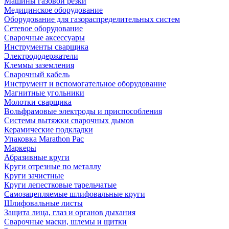
Машины газовой резки
Медицинское оборудование
Оборудование для газораспределительных систем
Сетевое оборудование
Сварочные аксессуары
Инструменты сварщика
Электрододержатели
Клеммы заземления
Сварочный кабель
Инструмент и вспомогательное оборудование
Магнитные угольники
Молотки сварщика
Вольфрамовые электроды и приспособления
Системы вытяжки сварочных дымов
Керамические подкладки
Упаковка Marathon Pac
Маркеры
Абразивные круги
Круги отрезные по металлу
Круги зачистные
Круги лепестковые тарельчатые
Самозацепляемые шлифовальные круги
Шлифовальные листы
Защита лица, глаз и органов дыхания
Сварочные маски, шлемы и щитки