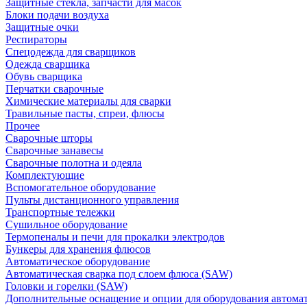
Защитные стекла, запчасти для масок
Блоки подачи воздуха
Защитные очки
Респираторы
Спецодежда для сварщиков
Одежда сварщика
Обувь сварщика
Перчатки сварочные
Химические материалы для сварки
Травильные пасты, спреи, флюсы
Прочее
Сварочные шторы
Сварочные занавесы
Сварочные полотна и одеяла
Комплектующие
Вспомогательное оборудование
Пульты дистанционного управления
Транспортные тележки
Сушильное оборудование
Термопеналы и печи для прокалки электродов
Бункеры для хранения флюсов
Автоматическое оборудование
Автоматическая сварка под слоем флюса (SAW)
Головки и горелки (SAW)
Дополнительные оснащение и опции для оборудования автома