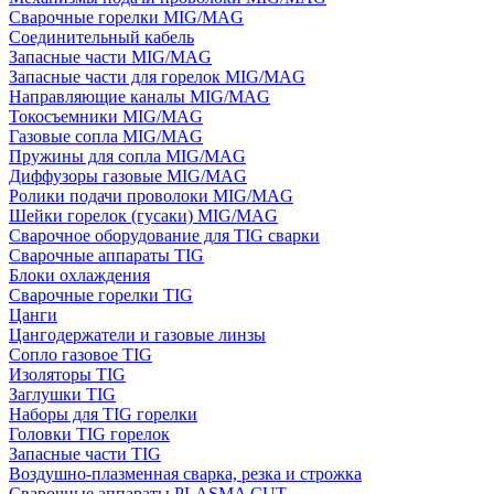
Сварочные горелки MIG/MAG
Соединительный кабель
Запасные части MIG/MAG
Запасные части для горелок MIG/MAG
Направляющие каналы MIG/MAG
Токосъемники MIG/MAG
Газовые сопла MIG/MAG
Пружины для сопла MIG/MAG
Диффузоры газовые MIG/MAG
Ролики подачи проволоки MIG/MAG
Шейки горелок (гусаки) MIG/MAG
Сварочное оборудование для TIG сварки
Сварочные аппараты TIG
Блоки охлаждения
Сварочные горелки TIG
Цанги
Цангодержатели и газовые линзы
Сопло газовое TIG
Изоляторы TIG
Заглушки TIG
Наборы для TIG горелки
Головки TIG горелок
Запасные части TIG
Воздушно-плазменная сварка, резка и строжка
Сварочные аппараты PLASMA CUT