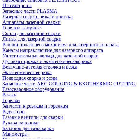
Плазмотроны
Запасные части PLASMA
Лазерная сварка, резка и очистка
Аппараты лазерной сварки
Горелки лазерные
Сопла для лазерной сварки
Линзы для лазерной сварки
Ролики подающего механизма для лазерного аппарата
Каналы направляющие для лазерного аппарата
Уплотнительные кольца для лазерной сварки
Дуговая строжка и экзотермическая резка
Воздушно-дуговая строжка и резка
Экзотермическая резка
Подводная сварка и резка
Запасные части ARC GOUGING & EXOTHERMIC CUTTING
Газосварочное оборудование
Резаки
Горелки
Запчасти к резакам и горелкам
Редукторы
Газовые вентили для сварки
Рукава напорные
Баллоны для газосварки
Манометры