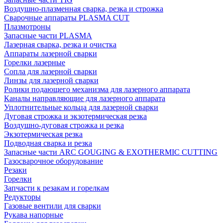
Воздушно-плазменная сварка, резка и строжка
Сварочные аппараты PLASMA CUT
Плазмотроны
Запасные части PLASMA
Лазерная сварка, резка и очистка
Аппараты лазерной сварки
Горелки лазерные
Сопла для лазерной сварки
Линзы для лазерной сварки
Ролики подающего механизма для лазерного аппарата
Каналы направляющие для лазерного аппарата
Уплотнительные кольца для лазерной сварки
Дуговая строжка и экзотермическая резка
Воздушно-дуговая строжка и резка
Экзотермическая резка
Подводная сварка и резка
Запасные части ARC GOUGING & EXOTHERMIC CUTTING
Газосварочное оборудование
Резаки
Горелки
Запчасти к резакам и горелкам
Редукторы
Газовые вентили для сварки
Рукава напорные