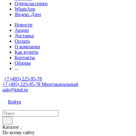
Одноклассники
WhatsApp
Яндекс.Дзен
Новости
Акции
Доставка
Оплата
О компании
Как купить
Контакты
Обзоры
...
+7 (495) 225-95-78
+7 (495) 225-95-78
Многоканальный
sale@ktnd.ru
Войти
Каталог
По всему сайту