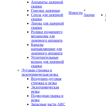
Аппараты лазерной
сварки
Горелки лазерные
Новости
Сопла для лазерной
Акции
сварки
Линзы для лазерной
сварки
Ролики подающего
механизма для
лазерного аппарата
Каналы
направляющие для
лазерного аппарата
Уплотнительные
кольца для лазерной
сварки
Дуговая строжка и
экзотермическая резка
Воздушно-дуговая
строжка и резка
Экзотермическая
резка
Подводная сварка и
резка
Запасные части ARC