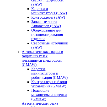
сварки под флюсом
(SAW)
Каретки и
манипуляторы (SAW)
Контроллеры (SAW)
Запасные части
Automation (SAW)
Оборудование для
позиционирования
изделий
Сварочные источники
(SAW)
Автоматическая сварка в
защитных газах
плавящимся электродом
(GMAW)
Каретки,
манипуляторы и
роботизация (GMAW)
Контроллеры и блоки
управления (GMAW)
Подающие
механизмы и горелки
(GMAW)
Автоматическая резка