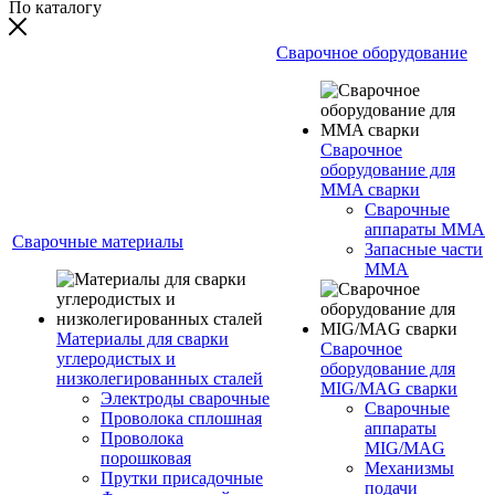
По каталогу
Сварочное оборудование
Сварочное
оборудование для
MMA сварки
Сварочные
аппараты MMA
Сварочные материалы
Запасные части
MMA
Материалы для сварки
Сварочное
углеродистых и
оборудование для
низколегированных сталей
MIG/MAG сварки
Электроды сварочные
Сварочные
Проволока сплошная
аппараты
Проволока
MIG/MAG
порошковая
Механизмы
Прутки присадочные
подачи