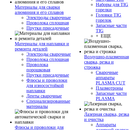
Наборы для TIG
Материалы для сварки
горелки
алюминия и его сплавов
Головки TIG
Электроды сварочные
горелок
Проволока сплошная
Запасные части
Прутки присадочные
TIG
+ ЕЩЕ
Материалы для наплавки и
ремонта деталей
Электроды сварочные
Воздушно-плазменная
Проволока сплошная
сварка, резка и
Проволока
строжка
порошковая
Сварочные
Прутки присадочные
аппараты
Флюсы и проволоки
PLASMA CUT
для износостойкой
Плазмотроны
наплавки
Запасные части
Ленты сварочные
PLASMA
Специализированные
материалы
Лазерная сварка, резка
и очистка
Аппараты
Флюсы и проволоки для
лазерной сварки