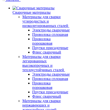
Сварочные материалы
Материалы для сварки
углеродистых и
низколегированных сталей
Электроды сварочные
Проволока сплошная
Проволока
порошковая
Прутки присадочные
Флюс сварочный
Материалы для сварки
легированных
высокопрочных и
теплоустойчивых сталей
Электроды сварочные
Проволока сплошная
Проволока
порошковая
Прутки присадочные
Флюс сварочный
Материалы для сварки
нержавеющих и
жаростойких сталей