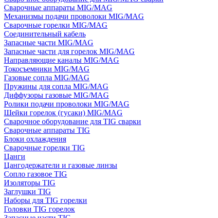
Сварочные аппараты MIG/MAG
Механизмы подачи проволоки MIG/MAG
Сварочные горелки MIG/MAG
Соединительный кабель
Запасные части MIG/MAG
Запасные части для горелок MIG/MAG
Направляющие каналы MIG/MAG
Токосъемники MIG/MAG
Газовые сопла MIG/MAG
Пружины для сопла MIG/MAG
Диффузоры газовые MIG/MAG
Ролики подачи проволоки MIG/MAG
Шейки горелок (гусаки) MIG/MAG
Сварочное оборудование для TIG сварки
Сварочные аппараты TIG
Блоки охлаждения
Сварочные горелки TIG
Цанги
Цангодержатели и газовые линзы
Сопло газовое TIG
Изоляторы TIG
Заглушки TIG
Наборы для TIG горелки
Головки TIG горелок
Запасные части TIG