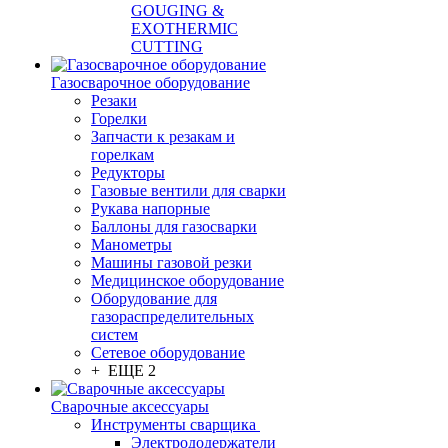
GOUGING &
EXOTHERMIC
CUTTING
Газосварочное оборудование
Резаки
Горелки
Запчасти к резакам и
горелкам
Редукторы
Газовые вентили для сварки
Рукава напорные
Баллоны для газосварки
Манометры
Машины газовой резки
Медицинское оборудование
Оборудование для
газораспределительных
систем
Сетевое оборудование
+ ЕЩЕ 2
Сварочные аксессуары
Инструменты сварщика
Электрододержатели