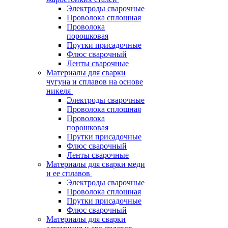
Электроды сварочные
Проволока сплошная
Проволока
порошковая
Прутки присадочные
Флюс сварочный
Ленты сварочные
Материалы для сварки
чугуна и сплавов на основе
никеля
Электроды сварочные
Проволока сплошная
Проволока
порошковая
Прутки присадочные
Флюс сварочный
Ленты сварочные
Материалы для сварки меди
и ее сплавов
Электроды сварочные
Проволока сплошная
Прутки присадочные
Флюс сварочный
Материалы для сварки