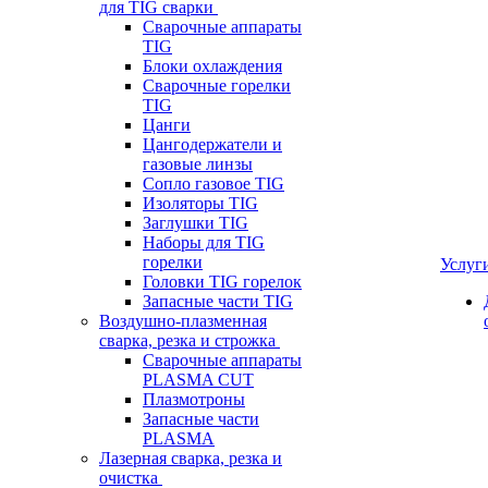
для TIG сварки
Сварочные аппараты
TIG
Блоки охлаждения
Сварочные горелки
TIG
Цанги
Цангодержатели и
газовые линзы
Сопло газовое TIG
Изоляторы TIG
Заглушки TIG
Наборы для TIG
горелки
Услуг
Головки TIG горелок
Запасные части TIG
Воздушно-плазменная
сварка, резка и строжка
Сварочные аппараты
PLASMA CUT
Плазмотроны
Запасные части
PLASMA
Лазерная сварка, резка и
очистка