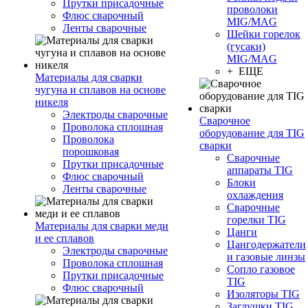
Прутки присадочные
проволоки
Флюс сварочный
MIG/MAG
Ленты сварочные
Шейки горелок
(гусаки)
MIG/MAG
+ ЕЩЕ
Материалы для сварки
чугуна и сплавов на основе
никеля
Электроды сварочные
Сварочное
Проволока сплошная
оборудование для TIG
Проволока
сварки
порошковая
Сварочные
Прутки присадочные
аппараты TIG
Флюс сварочный
Блоки
Ленты сварочные
охлаждения
Сварочные
горелки TIG
Материалы для сварки меди
Цанги
и ее сплавов
Цангодержатели
Электроды сварочные
и газовые линзы
Проволока сплошная
Сопло газовое
Прутки присадочные
TIG
Флюс сварочный
Изоляторы TIG
Заглушки TIG