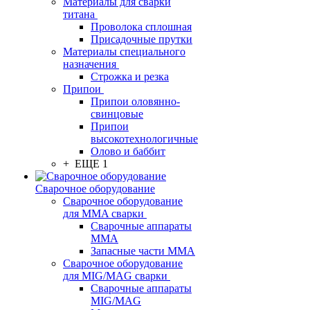
Материалы для сварки
титана
Проволока сплошная
Присадочные прутки
Материалы специального
назначения
Строжка и резка
Припои
Припои оловянно-
свинцовые
Припои
высокотехнологичные
Олово и баббит
+ ЕЩЕ 1
Сварочное оборудование
Сварочное оборудование
для MMA сварки
Сварочные аппараты
MMA
Запасные части MMA
Сварочное оборудование
для MIG/MAG сварки
Сварочные аппараты
MIG/MAG