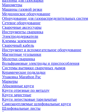
Баллоны для газосварки
Манометры
Машины газовой резки
Медицинское оборудование
Оборудование для газораспределительных систем
Сетевое оборудование
Сварочные аксессуары
Инструменты сварщика
Электрододержатели
Клеммы заземления
Сварочный кабель
Инструмент и вспомогательное оборудование
Магнитные угольники
Молотки сварщика
Вольфрамовые электроды и приспособления
Системы вытяжки сварочных дымов
Керамические подкладки
Упаковка Marathon Pac
Маркеры
Абразивные круги
Круги отрезные по металлу
Круги зачистные
Круги лепестковые тарельчатые
Самозацепляемые шлифовальные круги
Шлифовальные листы