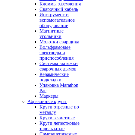
Клеммы заземления
Сварочный кабель
Инструмент и
вспомогательное
оборудование
Магнитные
угольники
Молотки сварщика
Вольфрамовые
электроды и
приспособления
Системы вытяжки
сварочных дымов
Керамические
подкладки
Упаковка Marathon
Pac
Маркеры
Абразивные круги
Круги отрезные по
металлу
Круги зачистные
Круги лепестковые
тарельчатые
Самозацепляемые