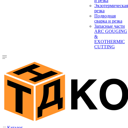
и резка
Экзотермическая
резка
Подводная
сварка и резка
Запасные части
ARC GOUGING
&
EXOTHERMIC
CUTTING
Каталог