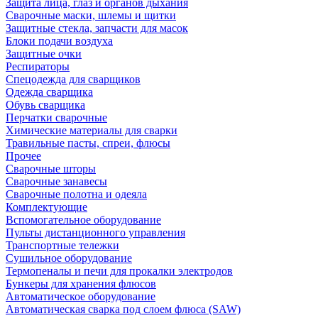
Защита лица, глаз и органов дыхания
Сварочные маски, шлемы и щитки
Защитные стекла, запчасти для масок
Блоки подачи воздуха
Защитные очки
Респираторы
Спецодежда для сварщиков
Одежда сварщика
Обувь сварщика
Перчатки сварочные
Химические материалы для сварки
Травильные пасты, спреи, флюсы
Прочее
Сварочные шторы
Сварочные занавесы
Сварочные полотна и одеяла
Комплектующие
Вспомогательное оборудование
Пульты дистанционного управления
Транспортные тележки
Сушильное оборудование
Термопеналы и печи для прокалки электродов
Бункеры для хранения флюсов
Автоматическое оборудование
Автоматическая сварка под слоем флюса (SAW)