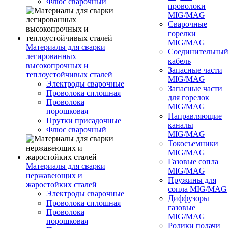
Флюс сварочный
проволоки
MIG/MAG
Сварочные
горелки
MIG/MAG
Материалы для сварки
Соединительны
легированных
кабель
высокопрочных и
Запасные части
теплоустойчивых сталей
MIG/MAG
Электроды сварочные
Запасные части
Проволока сплошная
для горелок
Проволока
MIG/MAG
порошковая
Направляющие
Прутки присадочные
каналы
Флюс сварочный
MIG/MAG
Токосъемники
MIG/MAG
Газовые сопла
Материалы для сварки
MIG/MAG
нержавеющих и
Пружины для
жаростойких сталей
сопла MIG/MAG
Электроды сварочные
Диффузоры
Проволока сплошная
газовые
Проволока
MIG/MAG
порошковая
Ролики подачи