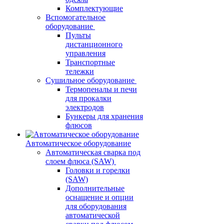
Комплектующие
Вспомогательное
оборудование
Пульты
дистанционного
управления
Транспортные
тележки
Сушильное оборудование
Термопеналы и печи
для прокалки
электродов
Бункеры для хранения
флюсов
Автоматическое оборудование
Автоматическая сварка под
слоем флюса (SAW)
Головки и горелки
(SAW)
Дополнительные
оснащение и опции
для оборудования
автоматической