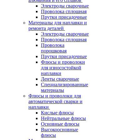
алюминия и его сплавов
Электроды сварочные
Проволока сплошная
Прутки присадочные
Материалы для наплавки и
ремонта деталей
Электроды сварочные
Проволока сплошная
Проволока
порошковая
Прутки присадочные
Флюсы и проволоки
для износостойкой
наплавки
Ленты сварочные
Специализированные
материалы
Флюсы и проволоки для
автоматической сварки и
наплавки
Кислые флюсы
Нейтральные флюсы
Основные флюсы
Высокоосновные
флюсы