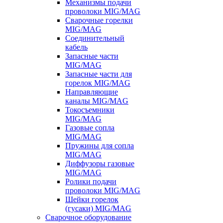
Механизмы подачи
проволоки MIG/MAG
Сварочные горелки
MIG/MAG
Соединительный
кабель
Запасные части
MIG/MAG
Запасные части для
горелок MIG/MAG
Направляющие
каналы MIG/MAG
Токосъемники
MIG/MAG
Газовые сопла
MIG/MAG
Пружины для сопла
MIG/MAG
Диффузоры газовые
MIG/MAG
Ролики подачи
проволоки MIG/MAG
Шейки горелок
(гусаки) MIG/MAG
Сварочное оборудование