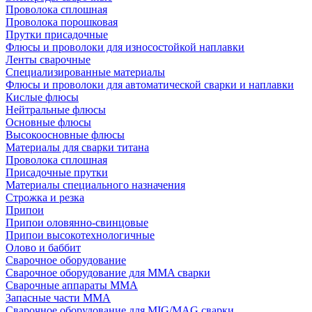
Проволока сплошная
Проволока порошковая
Прутки присадочные
Флюсы и проволоки для износостойкой наплавки
Ленты сварочные
Специализированные материалы
Флюсы и проволоки для автоматической сварки и наплавки
Кислые флюсы
Нейтральные флюсы
Основные флюсы
Высокоосновные флюсы
Материалы для сварки титана
Проволока сплошная
Присадочные прутки
Материалы специального назначения
Строжка и резка
Припои
Припои оловянно-свинцовые
Припои высокотехнологичные
Олово и баббит
Сварочное оборудование
Сварочное оборудование для MMA сварки
Сварочные аппараты MMA
Запасные части MMA
Сварочное оборудование для MIG/MAG сварки