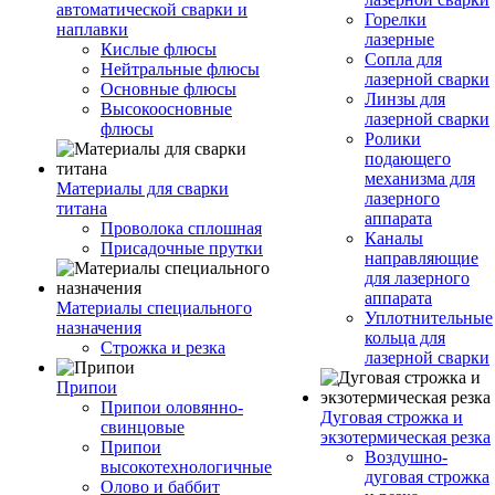
автоматической сварки и
Горелки
наплавки
лазерные
Кислые флюсы
Сопла для
Нейтральные флюсы
лазерной сварки
Основные флюсы
Линзы для
Высокоосновные
лазерной сварки
флюсы
Ролики
подающего
механизма для
Материалы для сварки
лазерного
титана
аппарата
Проволока сплошная
Каналы
Присадочные прутки
направляющие
для лазерного
аппарата
Материалы специального
Уплотнительные
назначения
кольца для
Строжка и резка
лазерной сварки
Припои
Припои оловянно-
Дуговая строжка и
свинцовые
экзотермическая резка
Припои
Воздушно-
высокотехнологичные
дуговая строжка
Олово и баббит