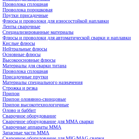
Проволока сплошная
Проволока порошковая
Прутки присадочные
Флюсы и проволоки для износостойкой наплавки
Ленты сварочные
Специализированные материалы
Флюсы и проволоки для автоматической сварки и наплавки
Кислые флюсы
Нейтральные флюсы
Основные флюсы
Высокоосновные флюсы
Материалы для сварки титана
Проволока сплошная
Присадочные прутки
Материалы специального назначения
Строжка и резка
Припои
Припои оловянно-свинцовые
Припои высокотехнологичные
Олово и баббит
Сварочное оборудование
Сварочное оборудование для MMA сварки
Сварочные аппараты MMA
Запасные части MMA
Сварочное оборудование для MIG/MAG сварки