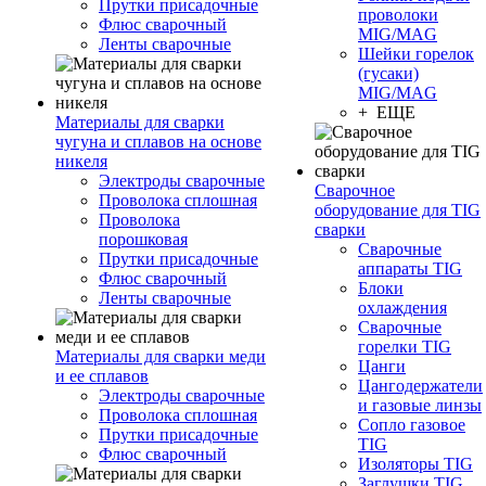
Прутки присадочные
проволоки
Флюс сварочный
MIG/MAG
Ленты сварочные
Шейки горелок
(гусаки)
MIG/MAG
+ ЕЩЕ
Материалы для сварки
чугуна и сплавов на основе
никеля
Электроды сварочные
Сварочное
Проволока сплошная
оборудование для TIG
Проволока
сварки
порошковая
Сварочные
Прутки присадочные
аппараты TIG
Флюс сварочный
Блоки
Ленты сварочные
охлаждения
Сварочные
горелки TIG
Материалы для сварки меди
Цанги
и ее сплавов
Цангодержатели
Электроды сварочные
и газовые линзы
Проволока сплошная
Сопло газовое
Прутки присадочные
TIG
Флюс сварочный
Изоляторы TIG
Заглушки TIG