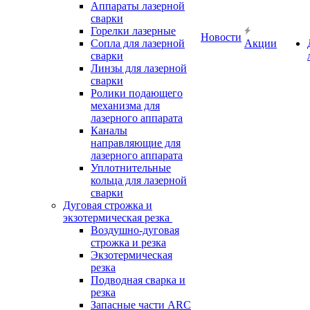
Аппараты лазерной
сварки
Горелки лазерные
Новости
Сопла для лазерной
Акции
сварки
Линзы для лазерной
сварки
Ролики подающего
механизма для
лазерного аппарата
Каналы
направляющие для
лазерного аппарата
Уплотнительные
кольца для лазерной
сварки
Дуговая строжка и
экзотермическая резка
Воздушно-дуговая
строжка и резка
Экзотермическая
резка
Подводная сварка и
резка
Запасные части ARC