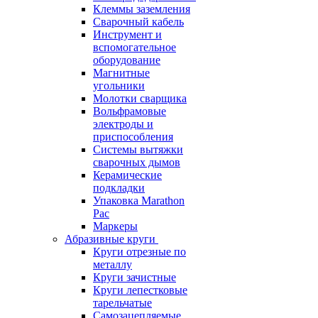
Клеммы заземления
Сварочный кабель
Инструмент и
вспомогательное
оборудование
Магнитные
угольники
Молотки сварщика
Вольфрамовые
электроды и
приспособления
Системы вытяжки
сварочных дымов
Керамические
подкладки
Упаковка Marathon
Pac
Маркеры
Абразивные круги
Круги отрезные по
металлу
Круги зачистные
Круги лепестковые
тарельчатые
Самозацепляемые