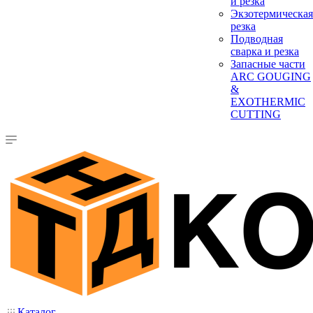
и резка
Экзотермическая
резка
Подводная
сварка и резка
Запасные части
ARC GOUGING
&
EXOTHERMIC
CUTTING
Каталог