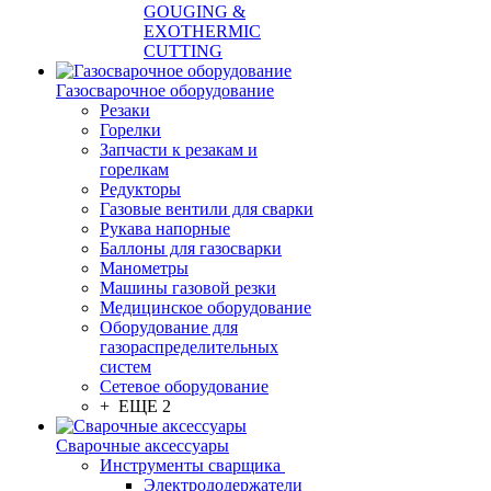
GOUGING &
EXOTHERMIC
CUTTING
Газосварочное оборудование
Резаки
Горелки
Запчасти к резакам и
горелкам
Редукторы
Газовые вентили для сварки
Рукава напорные
Баллоны для газосварки
Манометры
Машины газовой резки
Медицинское оборудование
Оборудование для
газораспределительных
систем
Сетевое оборудование
+ ЕЩЕ 2
Сварочные аксессуары
Инструменты сварщика
Электрододержатели