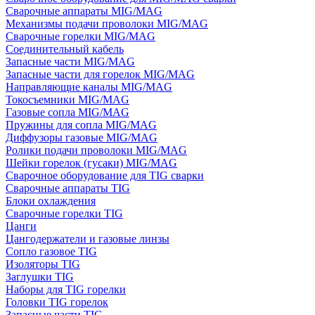
Сварочные аппараты MIG/MAG
Механизмы подачи проволоки MIG/MAG
Сварочные горелки MIG/MAG
Соединительный кабель
Запасные части MIG/MAG
Запасные части для горелок MIG/MAG
Направляющие каналы MIG/MAG
Токосъемники MIG/MAG
Газовые сопла MIG/MAG
Пружины для сопла MIG/MAG
Диффузоры газовые MIG/MAG
Ролики подачи проволоки MIG/MAG
Шейки горелок (гусаки) MIG/MAG
Сварочное оборудование для TIG сварки
Сварочные аппараты TIG
Блоки охлаждения
Сварочные горелки TIG
Цанги
Цангодержатели и газовые линзы
Сопло газовое TIG
Изоляторы TIG
Заглушки TIG
Наборы для TIG горелки
Головки TIG горелок
Запасные части TIG