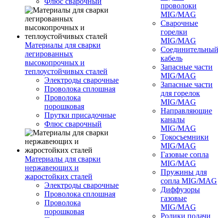
Флюс сварочный
проволоки
MIG/MAG
Сварочные
горелки
MIG/MAG
Материалы для сварки
Соединительны
легированных
кабель
высокопрочных и
Запасные части
теплоустойчивых сталей
MIG/MAG
Электроды сварочные
Запасные части
Проволока сплошная
для горелок
Проволока
MIG/MAG
порошковая
Направляющие
Прутки присадочные
каналы
Флюс сварочный
MIG/MAG
Токосъемники
MIG/MAG
Газовые сопла
Материалы для сварки
MIG/MAG
нержавеющих и
Пружины для
жаростойких сталей
сопла MIG/MAG
Электроды сварочные
Диффузоры
Проволока сплошная
газовые
Проволока
MIG/MAG
порошковая
Ролики подачи