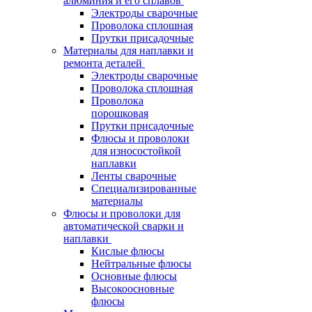
алюминия и его сплавов
Электроды сварочные
Проволока сплошная
Прутки присадочные
Материалы для наплавки и
ремонта деталей
Электроды сварочные
Проволока сплошная
Проволока
порошковая
Прутки присадочные
Флюсы и проволоки
для износостойкой
наплавки
Ленты сварочные
Специализированные
материалы
Флюсы и проволоки для
автоматической сварки и
наплавки
Кислые флюсы
Нейтральные флюсы
Основные флюсы
Высокоосновные
флюсы