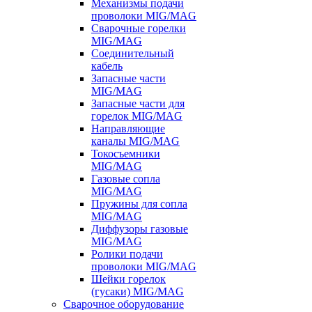
Механизмы подачи
проволоки MIG/MAG
Сварочные горелки
MIG/MAG
Соединительный
кабель
Запасные части
MIG/MAG
Запасные части для
горелок MIG/MAG
Направляющие
каналы MIG/MAG
Токосъемники
MIG/MAG
Газовые сопла
MIG/MAG
Пружины для сопла
MIG/MAG
Диффузоры газовые
MIG/MAG
Ролики подачи
проволоки MIG/MAG
Шейки горелок
(гусаки) MIG/MAG
Сварочное оборудование