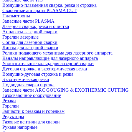
Воздушно-плазменная сварка, резка и строжка
Сварочные аппараты PLASMA CUT
Плазмотроны
Запасные части PLASMA
Лазерная сварка, резка и очистка
Аппараты лазерной сварки
Горелки лазерные
Сопла для лазерной сварки
Линзы для лазерной сварки
Ролики подающего механизма для лазерного аппарата
Каналы направляющие для лазерного аппарата
Уплотнительные кольца для лазерной сварки
Дуговая строжка и экзотермическая резка
Воздушно-дуговая строжка и резка
Экзотермическая резка
Подводная сварка и резка
Запасные части ARC GOUGING & EXOTHERMIC CUTTING
Газосварочное оборудование
Резаки
Горелки
Запчасти к резакам и горелкам
Редукторы
Газовые вентили для сварки
Рукава напорные