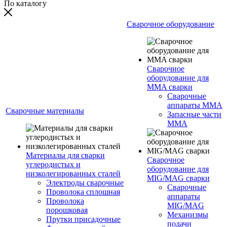
По каталогу
Сварочное оборудование
Сварочное
оборудование для
MMA сварки
Сварочные
аппараты MMA
Сварочные материалы
Запасные части
MMA
Материалы для сварки
Сварочное
углеродистых и
оборудование для
низколегированных сталей
MIG/MAG сварки
Электроды сварочные
Сварочные
Проволока сплошная
аппараты
Проволока
MIG/MAG
порошковая
Механизмы
Прутки присадочные
подачи