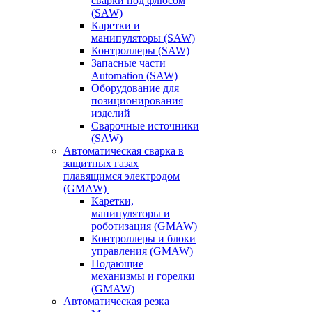
сварки под флюсом
(SAW)
Каретки и
манипуляторы (SAW)
Контроллеры (SAW)
Запасные части
Automation (SAW)
Оборудование для
позиционирования
изделий
Сварочные источники
(SAW)
Автоматическая сварка в
защитных газах
плавящимся электродом
(GMAW)
Каретки,
манипуляторы и
роботизация (GMAW)
Контроллеры и блоки
управления (GMAW)
Подающие
механизмы и горелки
(GMAW)
Автоматическая резка