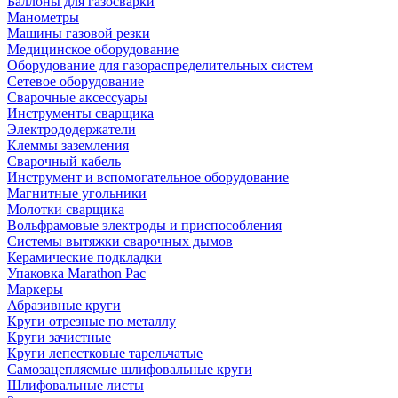
Баллоны для газосварки
Манометры
Машины газовой резки
Медицинское оборудование
Оборудование для газораспределительных систем
Сетевое оборудование
Сварочные аксессуары
Инструменты сварщика
Электрододержатели
Клеммы заземления
Сварочный кабель
Инструмент и вспомогательное оборудование
Магнитные угольники
Молотки сварщика
Вольфрамовые электроды и приспособления
Системы вытяжки сварочных дымов
Керамические подкладки
Упаковка Marathon Pac
Маркеры
Абразивные круги
Круги отрезные по металлу
Круги зачистные
Круги лепестковые тарельчатые
Самозацепляемые шлифовальные круги
Шлифовальные листы