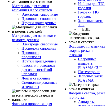
Наборы для TIG
Материалы для сварки
горелки
алюминия и его сплавов
Головки TIG
Электроды сварочные
горелок
Проволока сплошная
Запасные части
Прутки присадочные
TIG
+ ЕЩЕ
Материалы для наплавки и
ремонта деталей
Электроды сварочные
Воздушно-плазменная
Проволока сплошная
сварка, резка и
Проволока
строжка
порошковая
Сварочные
Прутки присадочные
аппараты
Флюсы и проволоки
PLASMA CUT
для износостойкой
Плазмотроны
наплавки
Запасные части
Ленты сварочные
PLASMA
Специализированные
материалы
Лазерная сварка, резка
и очистка
Аппараты
Флюсы и проволоки для
лазерной сварки