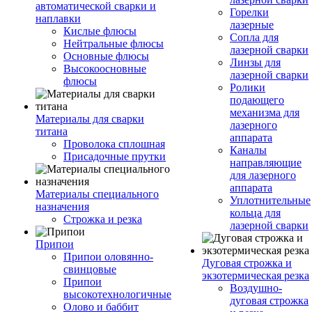
автоматической сварки и
Горелки
наплавки
лазерные
Кислые флюсы
Сопла для
Нейтральные флюсы
лазерной сварки
Основные флюсы
Линзы для
Высокоосновные
лазерной сварки
флюсы
Ролики
подающего
механизма для
Материалы для сварки
лазерного
титана
аппарата
Проволока сплошная
Каналы
Присадочные прутки
направляющие
для лазерного
аппарата
Материалы специального
Уплотнительные
назначения
кольца для
Строжка и резка
лазерной сварки
Припои
Припои оловянно-
Дуговая строжка и
свинцовые
экзотермическая резка
Припои
Воздушно-
высокотехнологичные
дуговая строжка
Олово и баббит