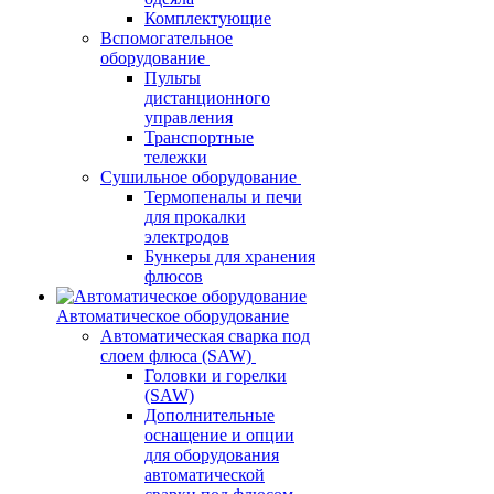
Комплектующие
Вспомогательное
оборудование
Пульты
дистанционного
управления
Транспортные
тележки
Сушильное оборудование
Термопеналы и печи
для прокалки
электродов
Бункеры для хранения
флюсов
Автоматическое оборудование
Автоматическая сварка под
слоем флюса (SAW)
Головки и горелки
(SAW)
Дополнительные
оснащение и опции
для оборудования
автоматической