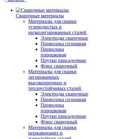
Сварочные материалы
Материалы для сварки
углеродистых и
низколегированных сталей
Электроды сварочные
Проволока сплошная
Проволока
порошковая
Прутки присадочные
Флюс сварочный
Материалы для сварки
легированных
высокопрочных и
теплоустойчивых сталей
Электроды сварочные
Проволока сплошная
Проволока
порошковая
Прутки присадочные
Флюс сварочный
Материалы для сварки
нержавеющих и
жаростойких сталей