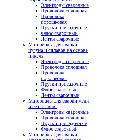
Электроды сварочные
Проволока сплошная
Проволока
порошковая
Прутки присадочные
Флюс сварочный
Ленты сварочные
Материалы для сварки
чугуна и сплавов на основе
никеля
Электроды сварочные
Проволока сплошная
Проволока
порошковая
Прутки присадочные
Флюс сварочный
Ленты сварочные
Материалы для сварки меди
и ее сплавов
Электроды сварочные
Проволока сплошная
Прутки присадочные
Флюс сварочный
Материалы для сварки