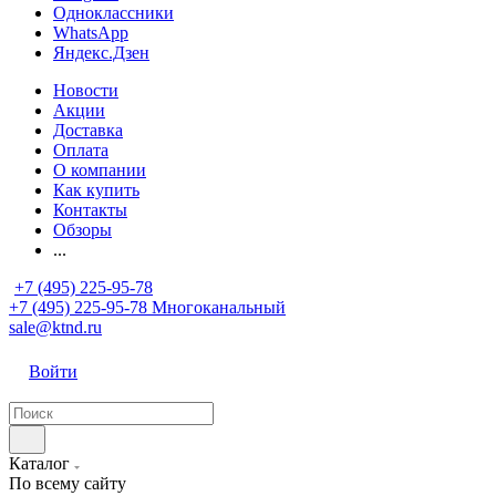
Одноклассники
WhatsApp
Яндекс.Дзен
Новости
Акции
Доставка
Оплата
О компании
Как купить
Контакты
Обзоры
...
+7 (495) 225-95-78
+7 (495) 225-95-78
Многоканальный
sale@ktnd.ru
Войти
Каталог
По всему сайту