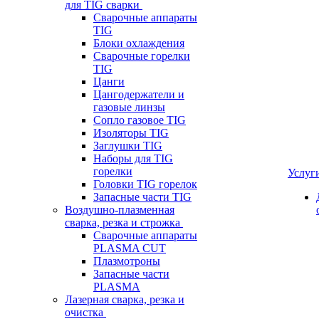
для TIG сварки
Сварочные аппараты
TIG
Блоки охлаждения
Сварочные горелки
TIG
Цанги
Цангодержатели и
газовые линзы
Сопло газовое TIG
Изоляторы TIG
Заглушки TIG
Наборы для TIG
горелки
Услуг
Головки TIG горелок
Запасные части TIG
Воздушно-плазменная
сварка, резка и строжка
Сварочные аппараты
PLASMA CUT
Плазмотроны
Запасные части
PLASMA
Лазерная сварка, резка и
очистка