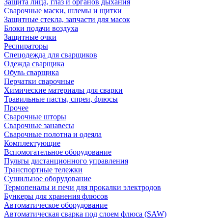
Защита лица, глаз и органов дыхания
Сварочные маски, шлемы и щитки
Защитные стекла, запчасти для масок
Блоки подачи воздуха
Защитные очки
Респираторы
Спецодежда для сварщиков
Одежда сварщика
Обувь сварщика
Перчатки сварочные
Химические материалы для сварки
Травильные пасты, спреи, флюсы
Прочее
Сварочные шторы
Сварочные занавесы
Сварочные полотна и одеяла
Комплектующие
Вспомогательное оборудование
Пульты дистанционного управления
Транспортные тележки
Сушильное оборудование
Термопеналы и печи для прокалки электродов
Бункеры для хранения флюсов
Автоматическое оборудование
Автоматическая сварка под слоем флюса (SAW)