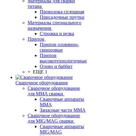
Материалы для сварки
титана
Проволока сплошная
Присадочные прутки
Материалы специального
назначения
Строжка и резка
Припои
Припои оловянно-
свинцовые
Припои
высокотехнологичные
Олово и баббит
+ ЕЩЕ 1
Сварочное оборудование
Сварочное оборудование
для MMA сварки
Сварочные аппараты
MMA
Запасные части MMA
Сварочное оборудование
для MIG/MAG сварки
Сварочные аппараты
MIG/MAG