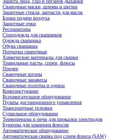
Защита лица, глаз и органов дыхания
Сварочные маски, шлемы и щитки
Защитные стекла, запчасти для масок
Блоки подачи воздуха
Защитные очки
Респираторы
Спецодежда для сварщиков
Одежда сварщика
Обувь сварщика
Перчатки сварочные
Химические материалы для сварки
Травильные пасты, спреи, флюсы
Прочее
Сварочные шторы
Сварочные занавесы
Сварочные полотна и одеяла
Комплектующие
Вспомогательное оборудование
Пульты дистанционного управления
Транспортные тележки
Сушильное оборудование
Термопеналы и печи для прокалки электродов
Бункеры для хранения флюсов
Автоматическое оборудование
Автоматическая сварка под слоем флюса (SAW)