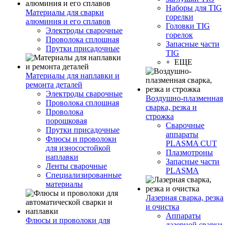
Наборы для TIG
Материалы для сварки
горелки
алюминия и его сплавов
Головки TIG
Электроды сварочные
горелок
Проволока сплошная
Запасные части
Прутки присадочные
TIG
+ ЕЩЕ
Материалы для наплавки и
ремонта деталей
Электроды сварочные
Воздушно-плазменная
Проволока сплошная
сварка, резка и
Проволока
строжка
порошковая
Сварочные
Прутки присадочные
аппараты
Флюсы и проволоки
PLASMA CUT
для износостойкой
Плазмотроны
наплавки
Запасные части
Ленты сварочные
PLASMA
Специализированные
материалы
Лазерная сварка, резка
и очистка
Аппараты
Флюсы и проволоки для
лазерной сварки