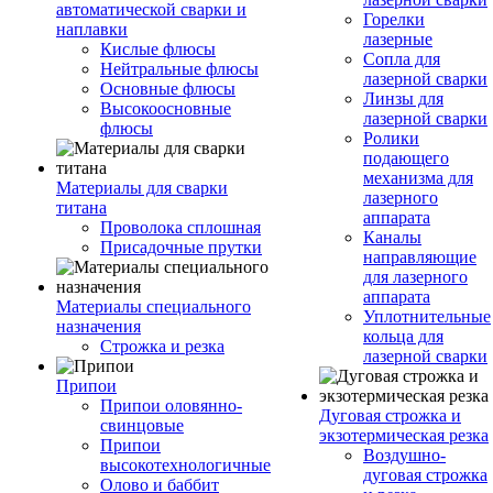
автоматической сварки и
Горелки
наплавки
лазерные
Кислые флюсы
Сопла для
Нейтральные флюсы
лазерной сварки
Основные флюсы
Линзы для
Высокоосновные
лазерной сварки
флюсы
Ролики
подающего
механизма для
Материалы для сварки
лазерного
титана
аппарата
Проволока сплошная
Каналы
Присадочные прутки
направляющие
для лазерного
аппарата
Материалы специального
Уплотнительные
назначения
кольца для
Строжка и резка
лазерной сварки
Припои
Припои оловянно-
Дуговая строжка и
свинцовые
экзотермическая резка
Припои
Воздушно-
высокотехнологичные
дуговая строжка
Олово и баббит