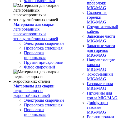
Флюс сварочный
проволоки
MIG/MAG
Сварочные
горелки
MIG/MAG
Материалы для сварки
Соединительны
легированных
кабель
высокопрочных и
Запасные части
теплоустойчивых сталей
MIG/MAG
Электроды сварочные
Запасные части
Проволока сплошная
для горелок
Проволока
MIG/MAG
порошковая
Направляющие
Прутки присадочные
каналы
Флюс сварочный
MIG/MAG
Токосъемники
MIG/MAG
Газовые сопла
Материалы для сварки
MIG/MAG
нержавеющих и
Пружины для
жаростойких сталей
сопла MIG/MAG
Электроды сварочные
Диффузоры
Проволока сплошная
газовые
Проволока
MIG/MAG
порошковая
Ролики подачи