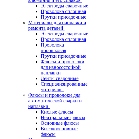
алюминия и его сплавов
Электроды сварочные
Проволока сплошная
Прутки присадочные
Материалы для наплавки и
ремонта деталей
Электроды сварочные
Проволока сплошная
Проволока
порошковая
Прутки присадочные
Флюсы и проволоки
для износостойкой
наплавки
Ленты сварочные
Специализированные
материалы
Флюсы и проволоки для
автоматической сварки и
наплавки
Кислые флюсы
Нейтральные флюсы
Основные флюсы
Высокоосновные
флюсы