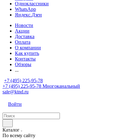
Одноклассники
WhatsApp
Яндекс.Дзен
Новости
Акции
Доставка
Оплата
О компании
Как купить
Контакты
Обзоры
...
+7 (495) 225-95-78
+7 (495) 225-95-78
Многоканальный
sale@ktnd.ru
Войти
Каталог
По всему сайту