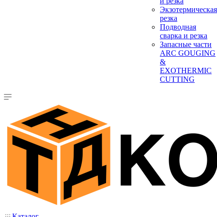
и резка
Экзотермическая
резка
Подводная
сварка и резка
Запасные части
ARC GOUGING
&
EXOTHERMIC
CUTTING
Каталог