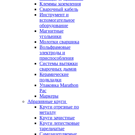
Клеммы заземления
Сварочный кабель
Инструмент и
вспомогательное
оборудование
Магнитные
угольники
Молотки сварщика
Вольфрамовые
электроды и
приспособления
Системы вытяжки
сварочных дымов
Керамические
подкладки
Упаковка Marathon
Pac
Маркеры
Абразивные круги
Круги отрезные по
металлу
Круги зачистные
Круги лепестковые
тарельчатые
Самозацепляемые