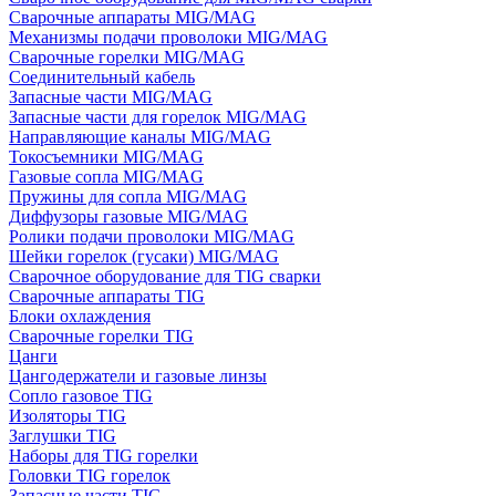
Сварочные аппараты MIG/MAG
Механизмы подачи проволоки MIG/MAG
Сварочные горелки MIG/MAG
Соединительный кабель
Запасные части MIG/MAG
Запасные части для горелок MIG/MAG
Направляющие каналы MIG/MAG
Токосъемники MIG/MAG
Газовые сопла MIG/MAG
Пружины для сопла MIG/MAG
Диффузоры газовые MIG/MAG
Ролики подачи проволоки MIG/MAG
Шейки горелок (гусаки) MIG/MAG
Сварочное оборудование для TIG сварки
Сварочные аппараты TIG
Блоки охлаждения
Сварочные горелки TIG
Цанги
Цангодержатели и газовые линзы
Сопло газовое TIG
Изоляторы TIG
Заглушки TIG
Наборы для TIG горелки
Головки TIG горелок
Запасные части TIG