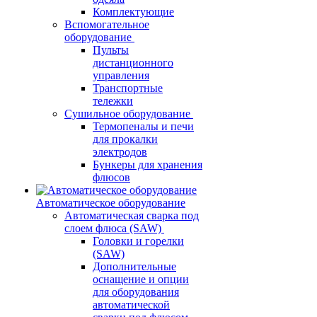
Комплектующие
Вспомогательное
оборудование
Пульты
дистанционного
управления
Транспортные
тележки
Сушильное оборудование
Термопеналы и печи
для прокалки
электродов
Бункеры для хранения
флюсов
Автоматическое оборудование
Автоматическая сварка под
слоем флюса (SAW)
Головки и горелки
(SAW)
Дополнительные
оснащение и опции
для оборудования
автоматической