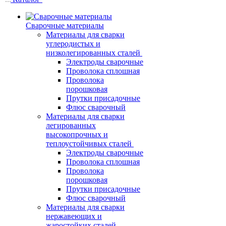
Сварочные материалы
Материалы для сварки
углеродистых и
низколегированных сталей
Электроды сварочные
Проволока сплошная
Проволока
порошковая
Прутки присадочные
Флюс сварочный
Материалы для сварки
легированных
высокопрочных и
теплоустойчивых сталей
Электроды сварочные
Проволока сплошная
Проволока
порошковая
Прутки присадочные
Флюс сварочный
Материалы для сварки
нержавеющих и
жаростойких сталей