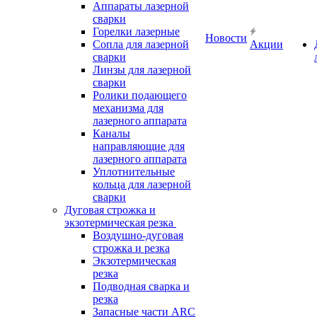
Аппараты лазерной
сварки
Горелки лазерные
Новости
Сопла для лазерной
Акции
сварки
Линзы для лазерной
сварки
Ролики подающего
механизма для
лазерного аппарата
Каналы
направляющие для
лазерного аппарата
Уплотнительные
кольца для лазерной
сварки
Дуговая строжка и
экзотермическая резка
Воздушно-дуговая
строжка и резка
Экзотермическая
резка
Подводная сварка и
резка
Запасные части ARC