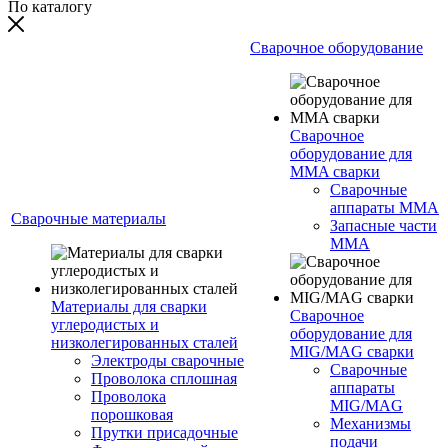
По каталогу
Сварочное оборудование
Сварочное
оборудование для
MMA сварки
Сварочные
аппараты MMA
Сварочные материалы
Запасные части
MMA
Материалы для сварки
Сварочное
углеродистых и
оборудование для
низколегированных сталей
MIG/MAG сварки
Электроды сварочные
Сварочные
Проволока сплошная
аппараты
Проволока
MIG/MAG
порошковая
Механизмы
Прутки присадочные
подачи