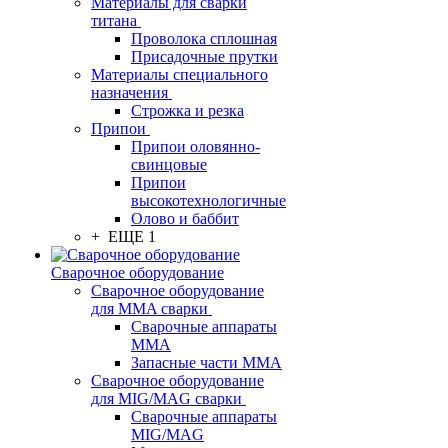
Материалы для сварки
титана
Проволока сплошная
Присадочные прутки
Материалы специального
назначения
Строжка и резка
Припои
Припои оловянно-
свинцовые
Припои
высокотехнологичные
Олово и баббит
+ ЕЩЕ 1
Сварочное оборудование
Сварочное оборудование
для MMA сварки
Сварочные аппараты
MMA
Запасные части MMA
Сварочное оборудование
для MIG/MAG сварки
Сварочные аппараты
MIG/MAG