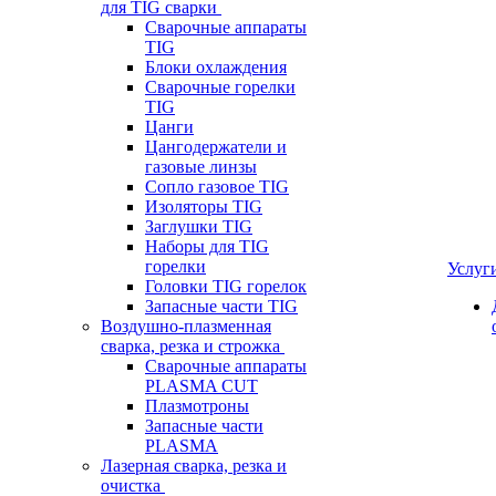
для TIG сварки
Сварочные аппараты
TIG
Блоки охлаждения
Сварочные горелки
TIG
Цанги
Цангодержатели и
газовые линзы
Сопло газовое TIG
Изоляторы TIG
Заглушки TIG
Наборы для TIG
горелки
Услуг
Головки TIG горелок
Запасные части TIG
Воздушно-плазменная
сварка, резка и строжка
Сварочные аппараты
PLASMA CUT
Плазмотроны
Запасные части
PLASMA
Лазерная сварка, резка и
очистка