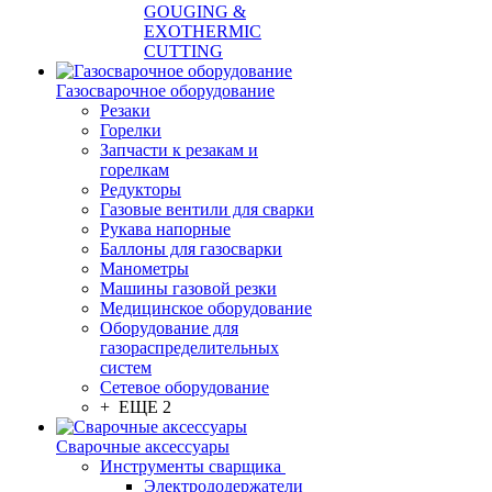
GOUGING &
EXOTHERMIC
CUTTING
Газосварочное оборудование
Резаки
Горелки
Запчасти к резакам и
горелкам
Редукторы
Газовые вентили для сварки
Рукава напорные
Баллоны для газосварки
Манометры
Машины газовой резки
Медицинское оборудование
Оборудование для
газораспределительных
систем
Сетевое оборудование
+ ЕЩЕ 2
Сварочные аксессуары
Инструменты сварщика
Электрододержатели