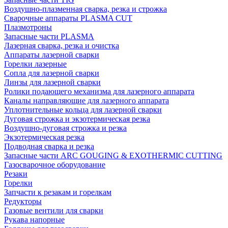
Воздушно-плазменная сварка, резка и строжка
Сварочные аппараты PLASMA CUT
Плазмотроны
Запасные части PLASMA
Лазерная сварка, резка и очистка
Аппараты лазерной сварки
Горелки лазерные
Сопла для лазерной сварки
Линзы для лазерной сварки
Ролики подающего механизма для лазерного аппарата
Каналы направляющие для лазерного аппарата
Уплотнительные кольца для лазерной сварки
Дуговая строжка и экзотермическая резка
Воздушно-дуговая строжка и резка
Экзотермическая резка
Подводная сварка и резка
Запасные части ARC GOUGING & EXOTHERMIC CUTTING
Газосварочное оборудование
Резаки
Горелки
Запчасти к резакам и горелкам
Редукторы
Газовые вентили для сварки
Рукава напорные