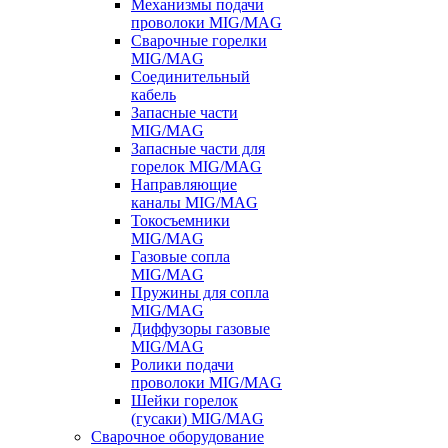
Механизмы подачи
проволоки MIG/MAG
Сварочные горелки
MIG/MAG
Соединительный
кабель
Запасные части
MIG/MAG
Запасные части для
горелок MIG/MAG
Направляющие
каналы MIG/MAG
Токосъемники
MIG/MAG
Газовые сопла
MIG/MAG
Пружины для сопла
MIG/MAG
Диффузоры газовые
MIG/MAG
Ролики подачи
проволоки MIG/MAG
Шейки горелок
(гусаки) MIG/MAG
Сварочное оборудование