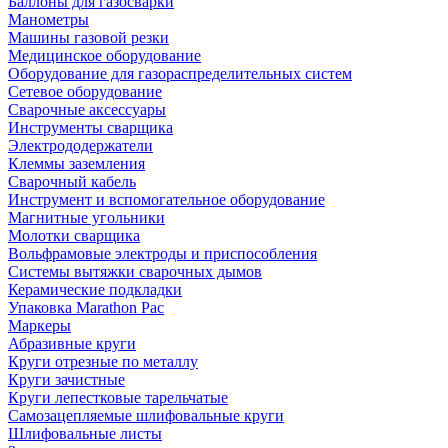
Баллоны для газосварки
Манометры
Машины газовой резки
Медицинское оборудование
Оборудование для газораспределительных систем
Сетевое оборудование
Сварочные аксессуары
Инструменты сварщика
Электрододержатели
Клеммы заземления
Сварочный кабель
Инструмент и вспомогательное оборудование
Магнитные угольники
Молотки сварщика
Вольфрамовые электроды и приспособления
Системы вытяжки сварочных дымов
Керамические подкладки
Упаковка Marathon Pac
Маркеры
Абразивные круги
Круги отрезные по металлу
Круги зачистные
Круги лепестковые тарельчатые
Самозацепляемые шлифовальные круги
Шлифовальные листы