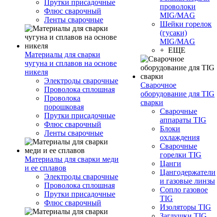
Прутки присадочные
проволоки
Флюс сварочный
MIG/MAG
Ленты сварочные
Шейки горелок
(гусаки)
MIG/MAG
+ ЕЩЕ
Материалы для сварки
чугуна и сплавов на основе
никеля
Электроды сварочные
Сварочное
Проволока сплошная
оборудование для TIG
Проволока
сварки
порошковая
Сварочные
Прутки присадочные
аппараты TIG
Флюс сварочный
Блоки
Ленты сварочные
охлаждения
Сварочные
горелки TIG
Материалы для сварки меди
Цанги
и ее сплавов
Цангодержатели
Электроды сварочные
и газовые линзы
Проволока сплошная
Сопло газовое
Прутки присадочные
TIG
Флюс сварочный
Изоляторы TIG
Заглушки TIG