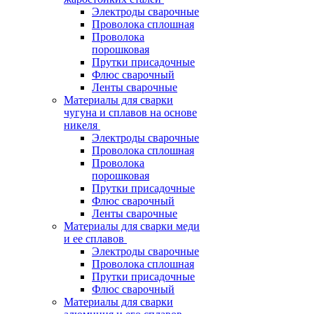
Электроды сварочные
Проволока сплошная
Проволока
порошковая
Прутки присадочные
Флюс сварочный
Ленты сварочные
Материалы для сварки
чугуна и сплавов на основе
никеля
Электроды сварочные
Проволока сплошная
Проволока
порошковая
Прутки присадочные
Флюс сварочный
Ленты сварочные
Материалы для сварки меди
и ее сплавов
Электроды сварочные
Проволока сплошная
Прутки присадочные
Флюс сварочный
Материалы для сварки