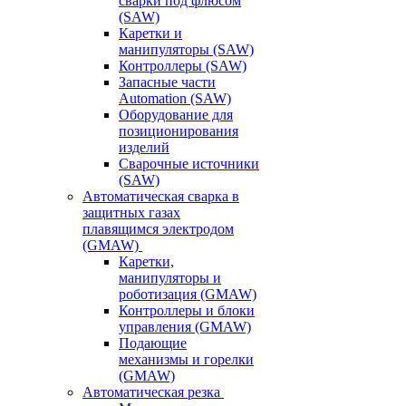
сварки под флюсом
(SAW)
Каретки и
манипуляторы (SAW)
Контроллеры (SAW)
Запасные части
Automation (SAW)
Оборудование для
позиционирования
изделий
Сварочные источники
(SAW)
Автоматическая сварка в
защитных газах
плавящимся электродом
(GMAW)
Каретки,
манипуляторы и
роботизация (GMAW)
Контроллеры и блоки
управления (GMAW)
Подающие
механизмы и горелки
(GMAW)
Автоматическая резка