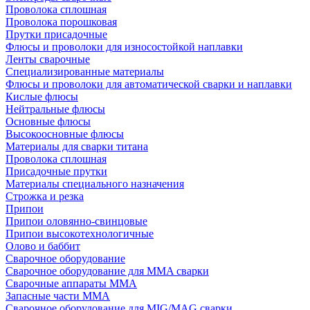
Проволока сплошная
Проволока порошковая
Прутки присадочные
Флюсы и проволоки для износостойкой наплавки
Ленты сварочные
Специализированные материалы
Флюсы и проволоки для автоматической сварки и наплавки
Кислые флюсы
Нейтральные флюсы
Основные флюсы
Высокоосновные флюсы
Материалы для сварки титана
Проволока сплошная
Присадочные прутки
Материалы специального назначения
Строжка и резка
Припои
Припои оловянно-свинцовые
Припои высокотехнологичные
Олово и баббит
Сварочное оборудование
Сварочное оборудование для MMA сварки
Сварочные аппараты MMA
Запасные части MMA
Сварочное оборудование для MIG/MAG сварки