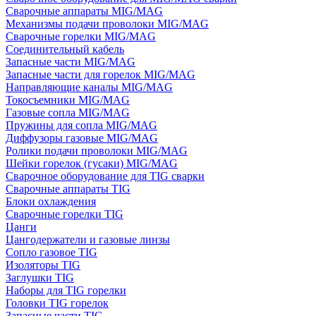
Сварочные аппараты MIG/MAG
Механизмы подачи проволоки MIG/MAG
Сварочные горелки MIG/MAG
Соединительный кабель
Запасные части MIG/MAG
Запасные части для горелок MIG/MAG
Направляющие каналы MIG/MAG
Токосъемники MIG/MAG
Газовые сопла MIG/MAG
Пружины для сопла MIG/MAG
Диффузоры газовые MIG/MAG
Ролики подачи проволоки MIG/MAG
Шейки горелок (гусаки) MIG/MAG
Сварочное оборудование для TIG сварки
Сварочные аппараты TIG
Блоки охлаждения
Сварочные горелки TIG
Цанги
Цангодержатели и газовые линзы
Сопло газовое TIG
Изоляторы TIG
Заглушки TIG
Наборы для TIG горелки
Головки TIG горелок
Запасные части TIG