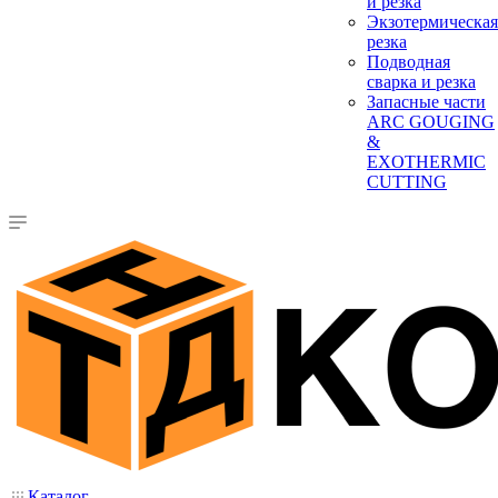
и резка
Экзотермическая
резка
Подводная
сварка и резка
Запасные части
ARC GOUGING
&
EXOTHERMIC
CUTTING
Каталог