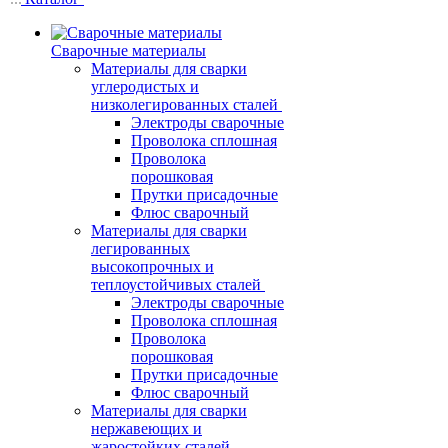
Сварочные материалы
Материалы для сварки
углеродистых и
низколегированных сталей
Электроды сварочные
Проволока сплошная
Проволока
порошковая
Прутки присадочные
Флюс сварочный
Материалы для сварки
легированных
высокопрочных и
теплоустойчивых сталей
Электроды сварочные
Проволока сплошная
Проволока
порошковая
Прутки присадочные
Флюс сварочный
Материалы для сварки
нержавеющих и
жаростойких сталей