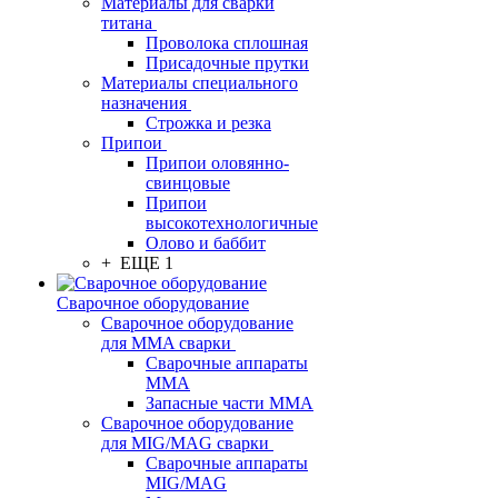
Материалы для сварки
титана
Проволока сплошная
Присадочные прутки
Материалы специального
назначения
Строжка и резка
Припои
Припои оловянно-
свинцовые
Припои
высокотехнологичные
Олово и баббит
+ ЕЩЕ 1
Сварочное оборудование
Сварочное оборудование
для MMA сварки
Сварочные аппараты
MMA
Запасные части MMA
Сварочное оборудование
для MIG/MAG сварки
Сварочные аппараты
MIG/MAG