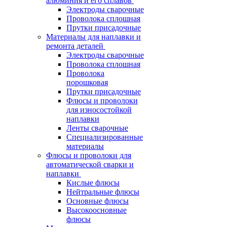
алюминия и его сплавов
Электроды сварочные
Проволока сплошная
Прутки присадочные
Материалы для наплавки и
ремонта деталей
Электроды сварочные
Проволока сплошная
Проволока
порошковая
Прутки присадочные
Флюсы и проволоки
для износостойкой
наплавки
Ленты сварочные
Специализированные
материалы
Флюсы и проволоки для
автоматической сварки и
наплавки
Кислые флюсы
Нейтральные флюсы
Основные флюсы
Высокоосновные
флюсы