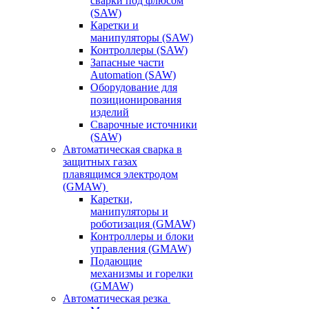
сварки под флюсом
(SAW)
Каретки и
манипуляторы (SAW)
Контроллеры (SAW)
Запасные части
Automation (SAW)
Оборудование для
позиционирования
изделий
Сварочные источники
(SAW)
Автоматическая сварка в
защитных газах
плавящимся электродом
(GMAW)
Каретки,
манипуляторы и
роботизация (GMAW)
Контроллеры и блоки
управления (GMAW)
Подающие
механизмы и горелки
(GMAW)
Автоматическая резка