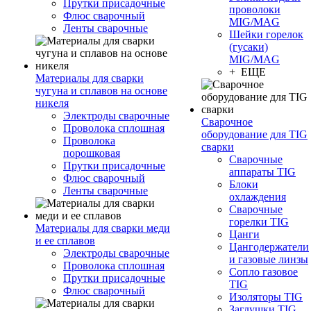
Прутки присадочные
проволоки
Флюс сварочный
MIG/MAG
Ленты сварочные
Шейки горелок
(гусаки)
MIG/MAG
+ ЕЩЕ
Материалы для сварки
чугуна и сплавов на основе
никеля
Электроды сварочные
Сварочное
Проволока сплошная
оборудование для TIG
Проволока
сварки
порошковая
Сварочные
Прутки присадочные
аппараты TIG
Флюс сварочный
Блоки
Ленты сварочные
охлаждения
Сварочные
горелки TIG
Материалы для сварки меди
Цанги
и ее сплавов
Цангодержатели
Электроды сварочные
и газовые линзы
Проволока сплошная
Сопло газовое
Прутки присадочные
TIG
Флюс сварочный
Изоляторы TIG
Заглушки TIG