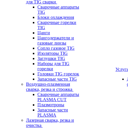
для TIG сварки
Сварочные аппараты
TIG
Блоки охлаждения
Сварочные горелки
TIG
Цанги
Цангодержатели и
газовые линзы
Сопло газовое TIG
Изоляторы TIG
Заглушки TIG
Наборы для TIG
горелки
Услуг
Головки TIG горелок
Запасные части TIG
Воздушно-плазменная
сварка, резка и строжка
Сварочные аппараты
PLASMA CUT
Плазмотроны
Запасные части
PLASMA
Лазерная сварка, резка и
очистка