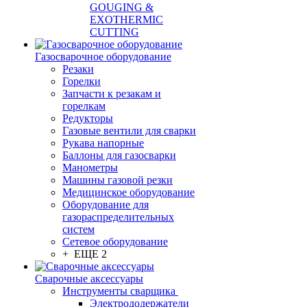
GOUGING &
EXOTHERMIC
CUTTING
Газосварочное оборудование
Резаки
Горелки
Запчасти к резакам и
горелкам
Редукторы
Газовые вентили для сварки
Рукава напорные
Баллоны для газосварки
Манометры
Машины газовой резки
Медицинское оборудование
Оборудование для
газораспределительных
систем
Сетевое оборудование
+ ЕЩЕ 2
Сварочные аксессуары
Инструменты сварщика
Электрододержатели