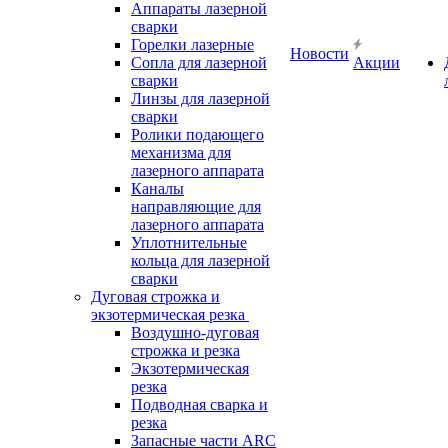
Аппараты лазерной
сварки
Горелки лазерные
Новости
Сопла для лазерной
Акции
сварки
Линзы для лазерной
сварки
Ролики подающего
механизма для
лазерного аппарата
Каналы
направляющие для
лазерного аппарата
Уплотнительные
кольца для лазерной
сварки
Дуговая строжка и
экзотермическая резка
Воздушно-дуговая
строжка и резка
Экзотермическая
резка
Подводная сварка и
резка
Запасные части ARC