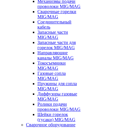
Механизмы подачи
проволоки MIG/MAG
Сварочные горелки
MIG/MAG
Соединительный
кабель
Запасные части
MIG/MAG
Запасные части для
горелок MIG/MAG
Направляющие
каналы MIG/MAG
Токосъемники
MIG/MAG
Газовые сопла
MIG/MAG
Пружины для сопла
MIG/MAG
Диффузоры газовые
MIG/MAG
Ролики подачи
проволоки MIG/MAG
Шейки горелок
(гусаки) MIG/MAG
Сварочное оборудование