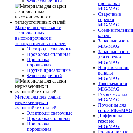
Флюс сварочный
проволоки
MIG/MAG
Сварочные
горелки
MIG/MAG
Материалы для сварки
Соединительны
легированных
кабель
высокопрочных и
Запасные части
теплоустойчивых сталей
MIG/MAG
Электроды сварочные
Запасные части
Проволока сплошная
для горелок
Проволока
MIG/MAG
порошковая
Направляющие
Прутки присадочные
каналы
Флюс сварочный
MIG/MAG
Токосъемники
MIG/MAG
Газовые сопла
Материалы для сварки
MIG/MAG
нержавеющих и
Пружины для
жаростойких сталей
сопла MIG/MAG
Электроды сварочные
Диффузоры
Проволока сплошная
газовые
Проволока
MIG/MAG
порошковая
Ролики подачи