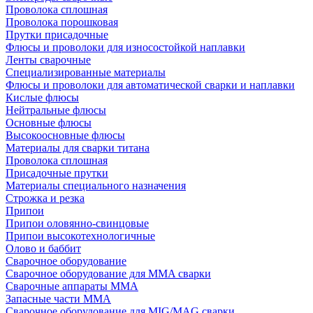
Проволока сплошная
Проволока порошковая
Прутки присадочные
Флюсы и проволоки для износостойкой наплавки
Ленты сварочные
Специализированные материалы
Флюсы и проволоки для автоматической сварки и наплавки
Кислые флюсы
Нейтральные флюсы
Основные флюсы
Высокоосновные флюсы
Материалы для сварки титана
Проволока сплошная
Присадочные прутки
Материалы специального назначения
Строжка и резка
Припои
Припои оловянно-свинцовые
Припои высокотехнологичные
Олово и баббит
Сварочное оборудование
Сварочное оборудование для MMA сварки
Сварочные аппараты MMA
Запасные части MMA
Сварочное оборудование для MIG/MAG сварки