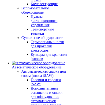
Комплектующие
Вспомогательное
оборудование
Пульты
дистанционного
управления
Транспортные
тележки
Сушильное оборудование
Термопеналы и печи
для прокалки
электродов
Бункеры для хранения
флюсов
Автоматическое оборудование
Автоматическая сварка под
слоем флюса (SAW)
Головки и горелки
(SAW)
Дополнительные
оснащение и опции
для оборудования
автоматической