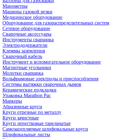
Баллоны для газосварки
Манометры
Машины газовой резки
Медицинское оборудование
Оборудование для газораспределительных систем
Сетевое оборудование
Сварочные аксессуары
Инструменты сварщика
Электрододержатели
Клеммы заземления
Сварочный кабель
Инструмент и вспомогательное оборудование
Магнитные угольники
Молотки сварщика
Вольфрамовые электроды и приспособления
Системы вытяжки сварочных дымов
Керамические подкладки
Упаковка Marathon Pac
Маркеры
Абразивные круги
Круги отрезные по металлу
Круги зачистные
Круги лепестковые тарельчатые
Самозацепляемые шлифовальные круги
Шлифовальные листы