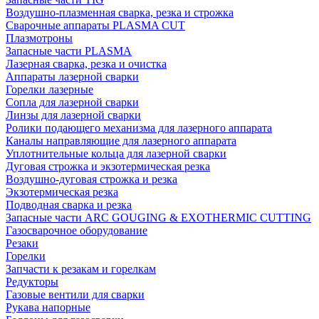
Воздушно-плазменная сварка, резка и строжка
Сварочные аппараты PLASMA CUT
Плазмотроны
Запасные части PLASMA
Лазерная сварка, резка и очистка
Аппараты лазерной сварки
Горелки лазерные
Сопла для лазерной сварки
Линзы для лазерной сварки
Ролики подающего механизма для лазерного аппарата
Каналы направляющие для лазерного аппарата
Уплотнительные кольца для лазерной сварки
Дуговая строжка и экзотермическая резка
Воздушно-дуговая строжка и резка
Экзотермическая резка
Подводная сварка и резка
Запасные части ARC GOUGING & EXOTHERMIC CUTTING
Газосварочное оборудование
Резаки
Горелки
Запчасти к резакам и горелкам
Редукторы
Газовые вентили для сварки
Рукава напорные