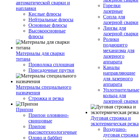
автоматической сварки и
Горелки
наплавки
лазерные
Кислые флюсы
Сопла для
Нейтральные флюсы
лазерной сварки
Основные флюсы
Линзы для
Высокоосновные
лазерной сварки
флюсы
Ролики
подающего
механизма для
Материалы для сварки
лазерного
титана
аппарата
Проволока сплошная
Каналы
Присадочные прутки
направляющие
для лазерного
аппарата
Материалы специального
Уплотнительные
назначения
кольца для
Строжка и резка
лазерной сварки
Припои
Припои оловянно-
Дуговая строжка и
свинцовые
экзотермическая резка
Припои
Воздушно-
высокотехнологичные
дуговая строжка
Олово и баббит