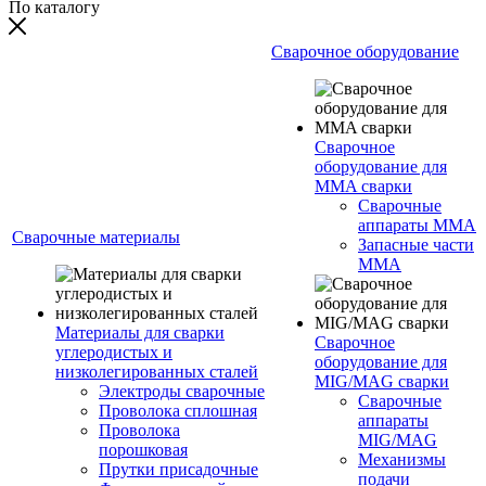
По каталогу
Сварочное оборудование
Сварочное
оборудование для
MMA сварки
Сварочные
аппараты MMA
Сварочные материалы
Запасные части
MMA
Материалы для сварки
Сварочное
углеродистых и
оборудование для
низколегированных сталей
MIG/MAG сварки
Электроды сварочные
Сварочные
Проволока сплошная
аппараты
Проволока
MIG/MAG
порошковая
Механизмы
Прутки присадочные
подачи