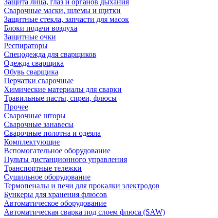
Защита лица, глаз и органов дыхания
Сварочные маски, шлемы и щитки
Защитные стекла, запчасти для масок
Блоки подачи воздуха
Защитные очки
Респираторы
Спецодежда для сварщиков
Одежда сварщика
Обувь сварщика
Перчатки сварочные
Химические материалы для сварки
Травильные пасты, спреи, флюсы
Прочее
Сварочные шторы
Сварочные занавесы
Сварочные полотна и одеяла
Комплектующие
Вспомогательное оборудование
Пульты дистанционного управления
Транспортные тележки
Сушильное оборудование
Термопеналы и печи для прокалки электродов
Бункеры для хранения флюсов
Автоматическое оборудование
Автоматическая сварка под слоем флюса (SAW)