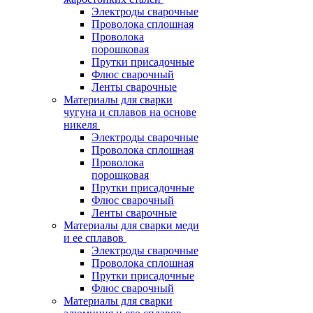
Электроды сварочные
Проволока сплошная
Проволока
порошковая
Прутки присадочные
Флюс сварочный
Ленты сварочные
Материалы для сварки
чугуна и сплавов на основе
никеля
Электроды сварочные
Проволока сплошная
Проволока
порошковая
Прутки присадочные
Флюс сварочный
Ленты сварочные
Материалы для сварки меди
и ее сплавов
Электроды сварочные
Проволока сплошная
Прутки присадочные
Флюс сварочный
Материалы для сварки