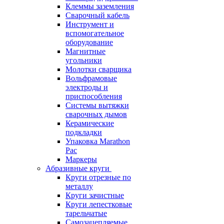
Клеммы заземления
Сварочный кабель
Инструмент и
вспомогательное
оборудование
Магнитные
угольники
Молотки сварщика
Вольфрамовые
электроды и
приспособления
Системы вытяжки
сварочных дымов
Керамические
подкладки
Упаковка Marathon
Pac
Маркеры
Абразивные круги
Круги отрезные по
металлу
Круги зачистные
Круги лепестковые
тарельчатые
Самозацепляемые