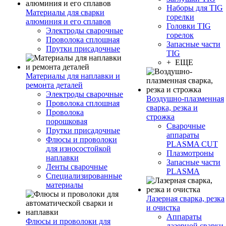
Наборы для TIG
Материалы для сварки
горелки
алюминия и его сплавов
Головки TIG
Электроды сварочные
горелок
Проволока сплошная
Запасные части
Прутки присадочные
TIG
+ ЕЩЕ
Материалы для наплавки и
ремонта деталей
Электроды сварочные
Воздушно-плазменная
Проволока сплошная
сварка, резка и
Проволока
строжка
порошковая
Сварочные
Прутки присадочные
аппараты
Флюсы и проволоки
PLASMA CUT
для износостойкой
Плазмотроны
наплавки
Запасные части
Ленты сварочные
PLASMA
Специализированные
материалы
Лазерная сварка, резка
и очистка
Аппараты
Флюсы и проволоки для
лазерной сварки