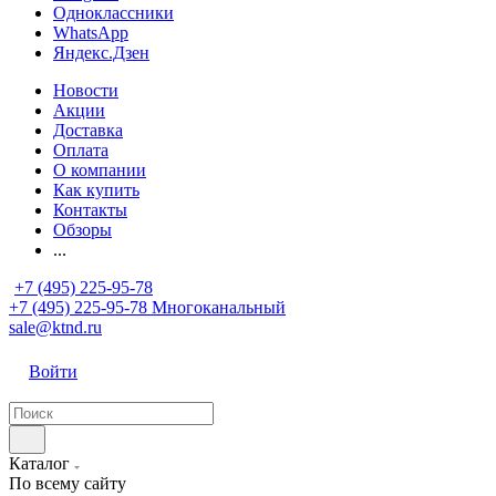
Одноклассники
WhatsApp
Яндекс.Дзен
Новости
Акции
Доставка
Оплата
О компании
Как купить
Контакты
Обзоры
...
+7 (495) 225-95-78
+7 (495) 225-95-78
Многоканальный
sale@ktnd.ru
Войти
Каталог
По всему сайту