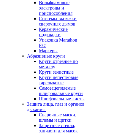
Вольфрамовые
электроды и
приспособления
Системы вытяжки
сварочных дымов
Керамические
подкладки
Упаковка Marathon
Pac
Маркеры
Абразивные круги
Круги отрезные по
металлу
Круги зачистные
Круги лепестковые
тарельчатые
Самозацепляемые
шлифовальные круги
Шлифовальные листы
Защита лица, глаз и органов
дыхания
Сварочные маски,
шлемы и щитки
Защитные стекла,
запчасти для масок