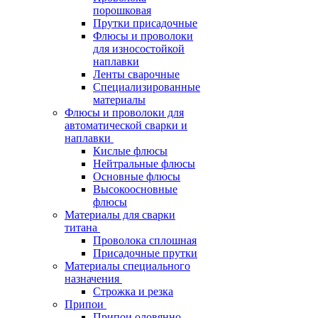
порошковая
Прутки присадочные
Флюсы и проволоки
для износостойкой
наплавки
Ленты сварочные
Специализированные
материалы
Флюсы и проволоки для
автоматической сварки и
наплавки
Кислые флюсы
Нейтральные флюсы
Основные флюсы
Высокоосновные
флюсы
Материалы для сварки
титана
Проволока сплошная
Присадочные прутки
Материалы специального
назначения
Строжка и резка
Припои
Припои оловянно-