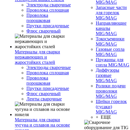
MIG/MAG
Электроды сварочные
Запасные части
Проволока сплошная
для горелок
Проволока
MIG/MAG
порошковая
Направляющие
Прутки присадочные
каналы
Флюс сварочный
MIG/MAG
Токосъемники
MIG/MAG
Газовые сопла
Материалы для сварки
MIG/MAG
нержавеющих и
Пружины для
жаростойких сталей
сопла MIG/MAG
Электроды сварочные
Диффузоры
Проволока сплошная
газовые
Проволока
MIG/MAG
порошковая
Ролики подачи
Прутки присадочные
проволоки
Флюс сварочный
MIG/MAG
Ленты сварочные
Шейки горелок
(гусаки)
MIG/MAG
+ ЕЩЕ
Материалы для сварки
чугуна и сплавов на основе