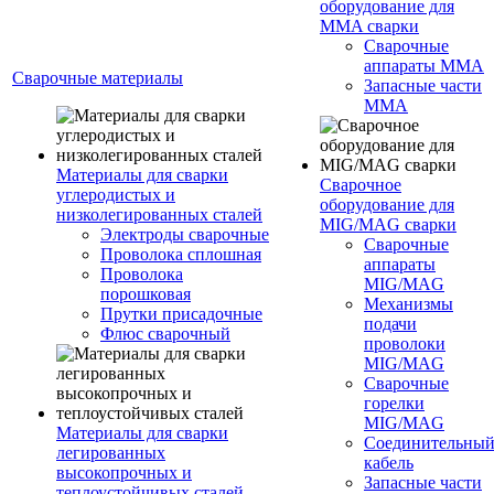
оборудование для
MMA сварки
Сварочные
аппараты MMA
Сварочные материалы
Запасные части
MMA
Материалы для сварки
Сварочное
углеродистых и
оборудование для
низколегированных сталей
MIG/MAG сварки
Электроды сварочные
Сварочные
Проволока сплошная
аппараты
Проволока
MIG/MAG
порошковая
Механизмы
Прутки присадочные
подачи
Флюс сварочный
проволоки
MIG/MAG
Сварочные
горелки
MIG/MAG
Материалы для сварки
Соединительны
легированных
кабель
высокопрочных и
Запасные части
теплоустойчивых сталей