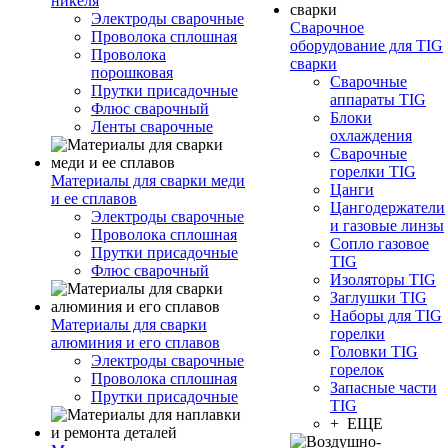
никеля
Электроды сварочные
Сварочное
Проволока сплошная
оборудование для TIG
Проволока
сварки
порошковая
Сварочные
Прутки присадочные
аппараты TIG
Флюс сварочный
Блоки
Ленты сварочные
охлаждения
Сварочные
горелки TIG
Материалы для сварки меди
Цанги
и ее сплавов
Цангодержатели
Электроды сварочные
и газовые линзы
Проволока сплошная
Сопло газовое
Прутки присадочные
TIG
Флюс сварочный
Изоляторы TIG
Заглушки TIG
Наборы для TIG
Материалы для сварки
горелки
алюминия и его сплавов
Головки TIG
Электроды сварочные
горелок
Проволока сплошная
Запасные части
Прутки присадочные
TIG
+ ЕЩЕ