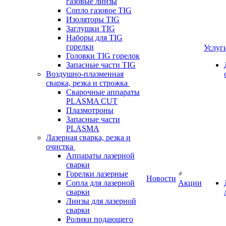
газовые линзы
Сопло газовое TIG
Изоляторы TIG
Заглушки TIG
Наборы для TIG
горелки
Услуг
Головки TIG горелок
Запасные части TIG
Воздушно-плазменная
сварка, резка и строжка
Сварочные аппараты
PLASMA CUT
Плазмотроны
Запасные части
PLASMA
Лазерная сварка, резка и
очистка
Аппараты лазерной
сварки
Горелки лазерные
Новости
Сопла для лазерной
Акции
сварки
Линзы для лазерной
сварки
Ролики подающего