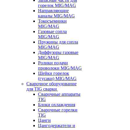
Запасные части для
горелок MIG/MAG
Направляющие
каналы MIG/MAG
Токосъемники
MIG/MAG
Газовые сопла
MIG/MAG
Пружины для сопла
MIG/MAG
Диффузоры газовые
MIG/MAG
Ролики подачи
проволоки MIG/MAG
Шейки горелок
(гусаки) MIG/MAG
Сварочное оборудование
для TIG сварки
Сварочные аппараты
TIG
Блоки охлаждения
Сварочные горелки
TIG
Цанги
Цангодержатели и