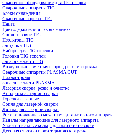
Сварочное оборудование для TIG сварки
Сварочные аппараты TIG
Блоки охлаждения
Сварочные горелки TIG
Цанги
Цангодержатели и газовые линзы
Сопло газовое TIG
Изоляторы TIG
Заглушки TIG
Наборы для TIG горелки
Головки TIG горелок
Запасные части TIG
Воздушно-плазменная сварка, резка и строжка
Сварочные аппараты PLASMA CUT
Плазмотроны
Запасные части PLASMA
Лазерная сварка, резка и очистка
Аппараты лазерной сварки
Горелки лазерные
Сопла для лазерной сварки
Линзы для лазерной сварки
Ролики подающего механизма для лазерного аппарата
Каналы направляющие для лазерного аппарата
Уплотнительные кольца для лазерной сварки
Дуговая строжка и экзотермическая резка