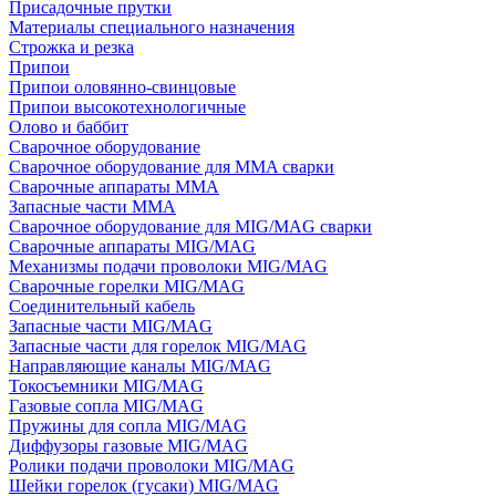
Присадочные прутки
Материалы специального назначения
Строжка и резка
Припои
Припои оловянно-свинцовые
Припои высокотехнологичные
Олово и баббит
Сварочное оборудование
Сварочное оборудование для MMA сварки
Сварочные аппараты MMA
Запасные части MMA
Сварочное оборудование для MIG/MAG сварки
Сварочные аппараты MIG/MAG
Механизмы подачи проволоки MIG/MAG
Сварочные горелки MIG/MAG
Соединительный кабель
Запасные части MIG/MAG
Запасные части для горелок MIG/MAG
Направляющие каналы MIG/MAG
Токосъемники MIG/MAG
Газовые сопла MIG/MAG
Пружины для сопла MIG/MAG
Диффузоры газовые MIG/MAG
Ролики подачи проволоки MIG/MAG
Шейки горелок (гусаки) MIG/MAG