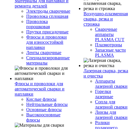
Материалы для наплавки и
ремонта деталей
Электроды сварочные
Воздушно-плазменная
Проволока сплошная
сварка, резка и
Проволока
строжка
порошковая
Сварочные
Прутки присадочные
аппараты
Флюсы и проволоки
PLASMA CUT
для износостойкой
Плазмотроны
наплавки
Запасные части
Ленты сварочные
PLASMA
Специализированные
материалы
Лазерная сварка, резка
и очистка
Аппараты
Флюсы и проволоки для
лазерной сварки
автоматической сварки и
Горелки
наплавки
лазерные
Кислые флюсы
Сопла для
Нейтральные флюсы
лазерной сварки
Основные флюсы
Линзы для
Высокоосновные
лазерной сварки
флюсы
Ролики
подающего