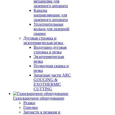
механизма для
лазерного аппарата
Каналы
направляющие для
лазерного аппарата
Уплотнительные
кольца для лазерной
сварки
Дуговая строжка и
экзотермическая резка
Воздушно-дуговая
строжка и резка
Экзотермическая
резка
Подводная сварка и
резка
Запасные части ARC
GOUGING &
EXOTHERMIC
CUTTING
Газосварочное оборудование
Резаки
Горелки
Запчасти к резакам и