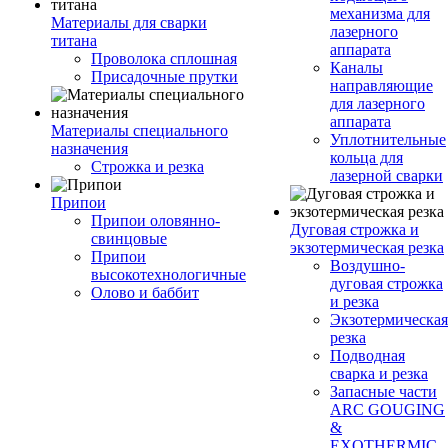
механизма для
Материалы для сварки
лазерного
титана
аппарата
Проволока сплошная
Каналы
Присадочные прутки
направляющие
для лазерного
аппарата
Материалы специального
Уплотнительные
назначения
кольца для
Строжка и резка
лазерной сварки
Припои
Припои оловянно-
Дуговая строжка и
свинцовые
экзотермическая резка
Припои
Воздушно-
высокотехнологичные
дуговая строжка
Олово и баббит
и резка
Экзотермическая
резка
Подводная
сварка и резка
Запасные части
ARC GOUGING
&
EXOTHERMIC