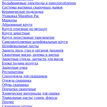
Вольфрамовые электроды и приспособления
Системы вытяжки сварочных дымов
Керамические подкладки
Упаковка Marathon Pac
Маркеры
Абразивные круги
Круги отрезные по металлу
Круги зачистные
Круги лепестковые тарельчатые
Самозацепляемые шлифовальные круги
Шлифовальные листы
Защита лица, глаз и органов дыхания
Сварочные маски, шлемы и щитки
Защитные стекла, запчасти для масок
Блоки подачи воздуха
Защитные очки
Респираторы
Спецодежда для сварщиков
Одежда сварщика
Обувь сварщика
Перчатки сварочные
Химические материалы для сварки
Травильные пасты, спреи, флюсы
Прочее
Сварочные шторы