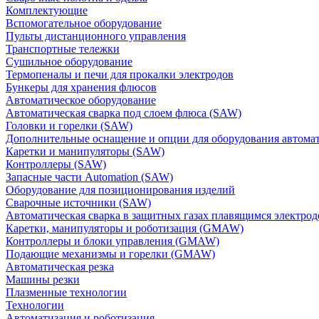
Комплектующие
Вспомогательное оборудование
Пульты дистанционного управления
Транспортные тележки
Сушильное оборудование
Термопеналы и печи для прокалки электродов
Бункеры для хранения флюсов
Автоматическое оборудование
Автоматическая сварка под слоем флюса (SAW)
Головки и горелки (SAW)
Дополнительные оснащение и опции для оборудования автома
Каретки и манипуляторы (SAW)
Контроллеры (SAW)
Запасные части Automation (SAW)
Оборудование для позиционирования изделий
Сварочные источники (SAW)
Автоматическая сварка в защитных газах плавящимся электр
Каретки, манипуляторы и роботизация (GMAW)
Контроллеры и блоки управления (GMAW)
Подающие механизмы и горелки (GMAW)
Автоматическая резка
Машины резки
Плазменные технологии
Технологии
Автоматизация и роботизация