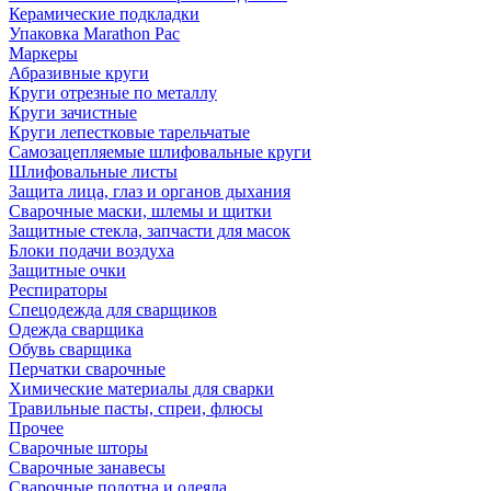
Керамические подкладки
Упаковка Marathon Pac
Маркеры
Абразивные круги
Круги отрезные по металлу
Круги зачистные
Круги лепестковые тарельчатые
Самозацепляемые шлифовальные круги
Шлифовальные листы
Защита лица, глаз и органов дыхания
Сварочные маски, шлемы и щитки
Защитные стекла, запчасти для масок
Блоки подачи воздуха
Защитные очки
Респираторы
Спецодежда для сварщиков
Одежда сварщика
Обувь сварщика
Перчатки сварочные
Химические материалы для сварки
Травильные пасты, спреи, флюсы
Прочее
Сварочные шторы
Сварочные занавесы
Сварочные полотна и одеяла