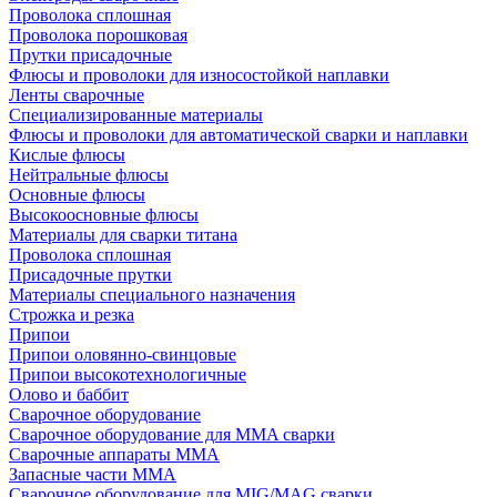
Проволока сплошная
Проволока порошковая
Прутки присадочные
Флюсы и проволоки для износостойкой наплавки
Ленты сварочные
Специализированные материалы
Флюсы и проволоки для автоматической сварки и наплавки
Кислые флюсы
Нейтральные флюсы
Основные флюсы
Высокоосновные флюсы
Материалы для сварки титана
Проволока сплошная
Присадочные прутки
Материалы специального назначения
Строжка и резка
Припои
Припои оловянно-свинцовые
Припои высокотехнологичные
Олово и баббит
Сварочное оборудование
Сварочное оборудование для MMA сварки
Сварочные аппараты MMA
Запасные части MMA
Сварочное оборудование для MIG/MAG сварки