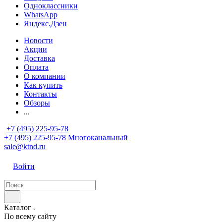
Одноклассники
WhatsApp
Яндекс.Дзен
Новости
Акции
Доставка
Оплата
О компании
Как купить
Контакты
Обзоры
...
+7 (495) 225-95-78
+7 (495) 225-95-78
Многоканальный
sale@ktnd.ru
Войти
Каталог
По всему сайту