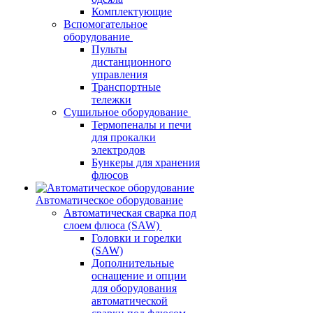
Комплектующие
Вспомогательное
оборудование
Пульты
дистанционного
управления
Транспортные
тележки
Сушильное оборудование
Термопеналы и печи
для прокалки
электродов
Бункеры для хранения
флюсов
Автоматическое оборудование
Автоматическая сварка под
слоем флюса (SAW)
Головки и горелки
(SAW)
Дополнительные
оснащение и опции
для оборудования
автоматической