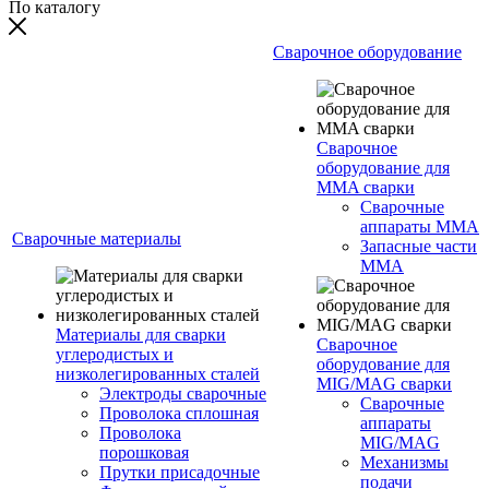
По каталогу
Сварочное оборудование
Сварочное
оборудование для
MMA сварки
Сварочные
аппараты MMA
Сварочные материалы
Запасные части
MMA
Материалы для сварки
Сварочное
углеродистых и
оборудование для
низколегированных сталей
MIG/MAG сварки
Электроды сварочные
Сварочные
Проволока сплошная
аппараты
Проволока
MIG/MAG
порошковая
Механизмы
Прутки присадочные
подачи