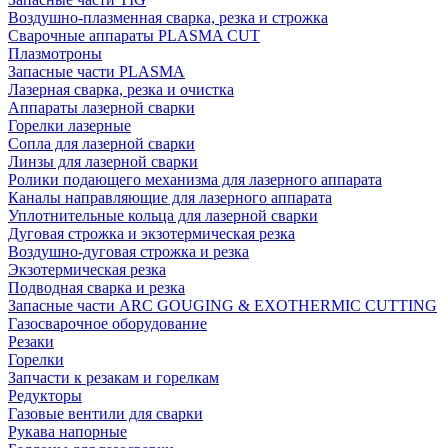
Воздушно-плазменная сварка, резка и строжка
Сварочные аппараты PLASMA CUT
Плазмотроны
Запасные части PLASMA
Лазерная сварка, резка и очистка
Аппараты лазерной сварки
Горелки лазерные
Сопла для лазерной сварки
Линзы для лазерной сварки
Ролики подающего механизма для лазерного аппарата
Каналы направляющие для лазерного аппарата
Уплотнительные кольца для лазерной сварки
Дуговая строжка и экзотермическая резка
Воздушно-дуговая строжка и резка
Экзотермическая резка
Подводная сварка и резка
Запасные части ARC GOUGING & EXOTHERMIC CUTTING
Газосварочное оборудование
Резаки
Горелки
Запчасти к резакам и горелкам
Редукторы
Газовые вентили для сварки
Рукава напорные