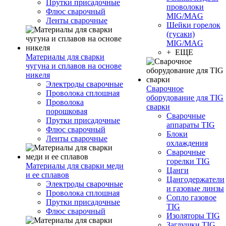
Прутки присадочные
проволоки
Флюс сварочный
MIG/MAG
Ленты сварочные
Шейки горелок
(гусаки)
MIG/MAG
+ ЕЩЕ
Материалы для сварки
чугуна и сплавов на основе
никеля
Электроды сварочные
Сварочное
Проволока сплошная
оборудование для TIG
Проволока
сварки
порошковая
Сварочные
Прутки присадочные
аппараты TIG
Флюс сварочный
Блоки
Ленты сварочные
охлаждения
Сварочные
горелки TIG
Материалы для сварки меди
Цанги
и ее сплавов
Цангодержатели
Электроды сварочные
и газовые линзы
Проволока сплошная
Сопло газовое
Прутки присадочные
TIG
Флюс сварочный
Изоляторы TIG
Заглушки TIG