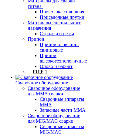
Материалы для сварки
титана
Проволока сплошная
Присадочные прутки
Материалы специального
назначения
Строжка и резка
Припои
Припои оловянно-
свинцовые
Припои
высокотехнологичные
Олово и баббит
+ ЕЩЕ 1
Сварочное оборудование
Сварочное оборудование
для MMA сварки
Сварочные аппараты
MMA
Запасные части MMA
Сварочное оборудование
для MIG/MAG сварки
Сварочные аппараты
MIG/MAG