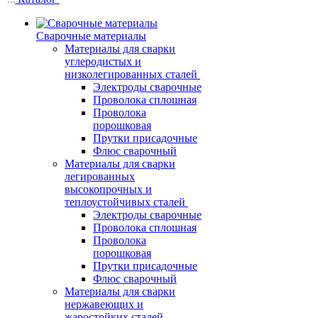
Сварочные материалы
Материалы для сварки
углеродистых и
низколегированных сталей
Электроды сварочные
Проволока сплошная
Проволока
порошковая
Прутки присадочные
Флюс сварочный
Материалы для сварки
легированных
высокопрочных и
теплоустойчивых сталей
Электроды сварочные
Проволока сплошная
Проволока
порошковая
Прутки присадочные
Флюс сварочный
Материалы для сварки
нержавеющих и
жаростойких сталей