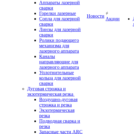
Аппараты лазерной
сварки
Горелки лазерные
Новости
Сопла для лазерной
Акции
сварки
Линзы для лазерной
сварки
Ролики подающего
механизма для
лазерного аппарата
Каналы
направляющие для
лазерного аппарата
Уплотнительные
кольца для лазерной
сварки
Дуговая строжка и
экзотермическая резка
Воздушно-дуговая
строжка и резка
Экзотермическая
резка
Подводная сварка и
резка
Запасные части ARC