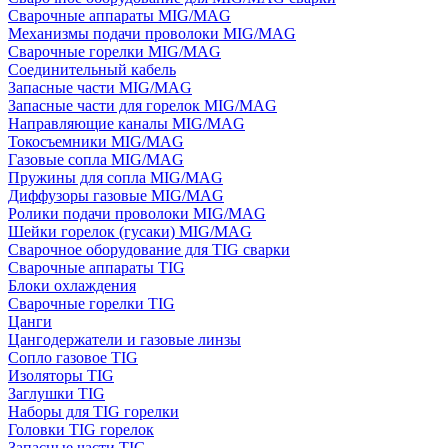
Сварочные аппараты MIG/MAG
Механизмы подачи проволоки MIG/MAG
Сварочные горелки MIG/MAG
Соединительный кабель
Запасные части MIG/MAG
Запасные части для горелок MIG/MAG
Направляющие каналы MIG/MAG
Токосъемники MIG/MAG
Газовые сопла MIG/MAG
Пружины для сопла MIG/MAG
Диффузоры газовые MIG/MAG
Ролики подачи проволоки MIG/MAG
Шейки горелок (гусаки) MIG/MAG
Сварочное оборудование для TIG сварки
Сварочные аппараты TIG
Блоки охлаждения
Сварочные горелки TIG
Цанги
Цангодержатели и газовые линзы
Сопло газовое TIG
Изоляторы TIG
Заглушки TIG
Наборы для TIG горелки
Головки TIG горелок
Запасные части TIG