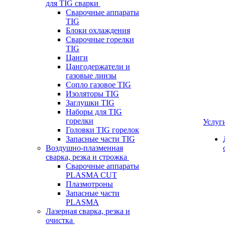
для TIG сварки
Сварочные аппараты
TIG
Блоки охлаждения
Сварочные горелки
TIG
Цанги
Цангодержатели и
газовые линзы
Сопло газовое TIG
Изоляторы TIG
Заглушки TIG
Наборы для TIG
горелки
Услуг
Головки TIG горелок
Запасные части TIG
Воздушно-плазменная
сварка, резка и строжка
Сварочные аппараты
PLASMA CUT
Плазмотроны
Запасные части
PLASMA
Лазерная сварка, резка и
очистка