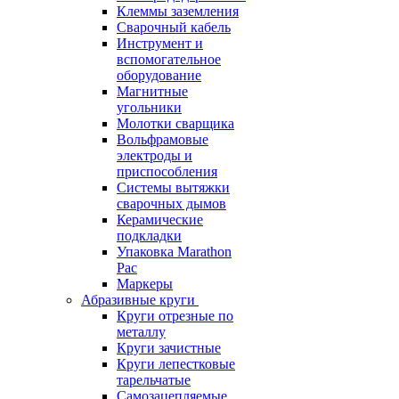
Клеммы заземления
Сварочный кабель
Инструмент и
вспомогательное
оборудование
Магнитные
угольники
Молотки сварщика
Вольфрамовые
электроды и
приспособления
Системы вытяжки
сварочных дымов
Керамические
подкладки
Упаковка Marathon
Pac
Маркеры
Абразивные круги
Круги отрезные по
металлу
Круги зачистные
Круги лепестковые
тарельчатые
Самозацепляемые