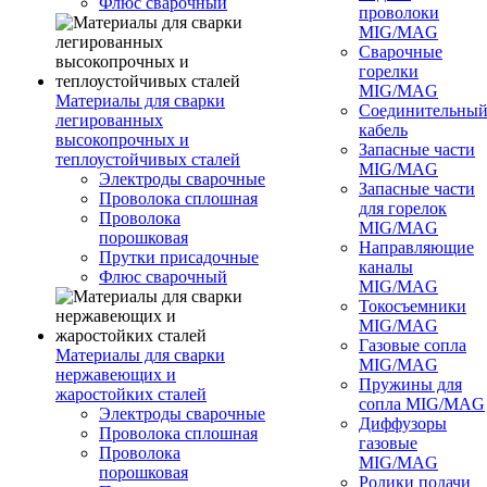
Флюс сварочный
проволоки
MIG/MAG
Сварочные
горелки
MIG/MAG
Материалы для сварки
Соединительны
легированных
кабель
высокопрочных и
Запасные части
теплоустойчивых сталей
MIG/MAG
Электроды сварочные
Запасные части
Проволока сплошная
для горелок
Проволока
MIG/MAG
порошковая
Направляющие
Прутки присадочные
каналы
Флюс сварочный
MIG/MAG
Токосъемники
MIG/MAG
Газовые сопла
Материалы для сварки
MIG/MAG
нержавеющих и
Пружины для
жаростойких сталей
сопла MIG/MAG
Электроды сварочные
Диффузоры
Проволока сплошная
газовые
Проволока
MIG/MAG
порошковая
Ролики подачи