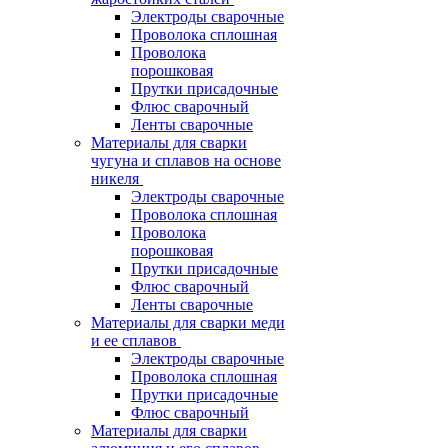
Электроды сварочные
Проволока сплошная
Проволока
порошковая
Прутки присадочные
Флюс сварочный
Ленты сварочные
Материалы для сварки
чугуна и сплавов на основе
никеля
Электроды сварочные
Проволока сплошная
Проволока
порошковая
Прутки присадочные
Флюс сварочный
Ленты сварочные
Материалы для сварки меди
и ее сплавов
Электроды сварочные
Проволока сплошная
Прутки присадочные
Флюс сварочный
Материалы для сварки