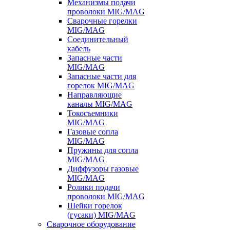
Механизмы подачи
проволоки MIG/MAG
Сварочные горелки
MIG/MAG
Соединительный
кабель
Запасные части
MIG/MAG
Запасные части для
горелок MIG/MAG
Направляющие
каналы MIG/MAG
Токосъемники
MIG/MAG
Газовые сопла
MIG/MAG
Пружины для сопла
MIG/MAG
Диффузоры газовые
MIG/MAG
Ролики подачи
проволоки MIG/MAG
Шейки горелок
(гусаки) MIG/MAG
Сварочное оборудование