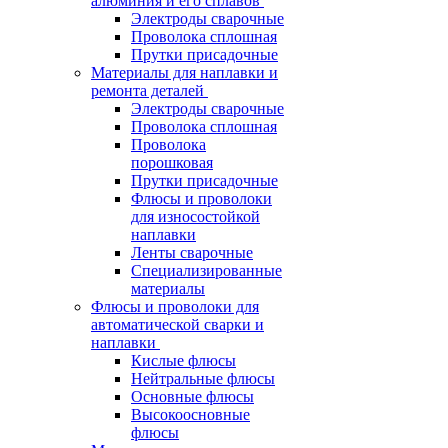
алюминия и его сплавов
Электроды сварочные
Проволока сплошная
Прутки присадочные
Материалы для наплавки и
ремонта деталей
Электроды сварочные
Проволока сплошная
Проволока
порошковая
Прутки присадочные
Флюсы и проволоки
для износостойкой
наплавки
Ленты сварочные
Специализированные
материалы
Флюсы и проволоки для
автоматической сварки и
наплавки
Кислые флюсы
Нейтральные флюсы
Основные флюсы
Высокоосновные
флюсы