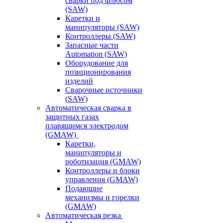
сварки под флюсом
(SAW)
Каретки и
манипуляторы (SAW)
Контроллеры (SAW)
Запасные части
Automation (SAW)
Оборудование для
позиционирования
изделий
Сварочные источники
(SAW)
Автоматическая сварка в
защитных газах
плавящимся электродом
(GMAW)
Каретки,
манипуляторы и
роботизация (GMAW)
Контроллеры и блоки
управления (GMAW)
Подающие
механизмы и горелки
(GMAW)
Автоматическая резка