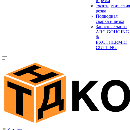
и резка
Экзотермическая
резка
Подводная
сварка и резка
Запасные части
ARC GOUGING
&
EXOTHERMIC
CUTTING
Каталог