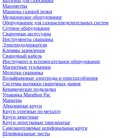
Баллоны для газосварки
Манометры
Машины газовой резки
Медицинское оборудование
Оборудование для газораспределительных систем
Сетевое оборудование
Сварочные аксессуары
Инструменты сварщика
Электрододержатели
Клеммы заземления
Сварочный кабель
Инструмент и вспомогательное оборудование
Магнитные угольники
Молотки сварщика
Вольфрамовые электроды и приспособления
Системы вытяжки сварочных дымов
Керамические подкладки
Упаковка Marathon Pac
Маркеры
Абразивные круги
Круги отрезные по металлу
Круги зачистные
Круги лепестковые тарельчатые
Самозацепляемые шлифовальные круги
Шлифовальные листы