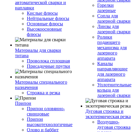
автоматической сварки и
Горелки
наплавки
лазерные
Кислые флюсы
Сопла для
Нейтральные флюсы
лазерной сварки
Основные флюсы
Линзы для
Высокоосновные
лазерной сварки
флюсы
Ролики
подающего
механизма для
Материалы для сварки
лазерного
титана
аппарата
Проволока сплошная
Каналы
Присадочные прутки
направляющие
для лазерного
аппарата
Материалы специального
Уплотнительные
назначения
кольца для
Строжка и резка
лазерной сварки
Припои
Припои оловянно-
Дуговая строжка и
свинцовые
экзотермическая резка
Припои
Воздушно-
высокотехнологичные
дуговая строжка
Олово и баббит