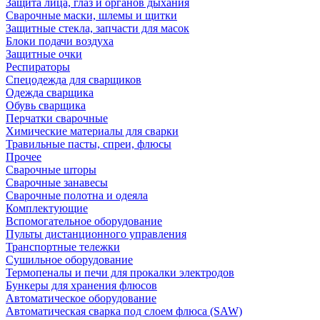
Защита лица, глаз и органов дыхания
Сварочные маски, шлемы и щитки
Защитные стекла, запчасти для масок
Блоки подачи воздуха
Защитные очки
Респираторы
Спецодежда для сварщиков
Одежда сварщика
Обувь сварщика
Перчатки сварочные
Химические материалы для сварки
Травильные пасты, спреи, флюсы
Прочее
Сварочные шторы
Сварочные занавесы
Сварочные полотна и одеяла
Комплектующие
Вспомогательное оборудование
Пульты дистанционного управления
Транспортные тележки
Сушильное оборудование
Термопеналы и печи для прокалки электродов
Бункеры для хранения флюсов
Автоматическое оборудование
Автоматическая сварка под слоем флюса (SAW)