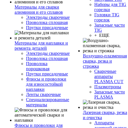
Наборы для TIG
Материалы для сварки
горелки
алюминия и его сплавов
Головки TIG
Электроды сварочные
горелок
Проволока сплошная
Запасные части
Прутки присадочные
TIG
+ ЕЩЕ
Материалы для наплавки и
ремонта деталей
Электроды сварочные
Воздушно-плазменная
Проволока сплошная
сварка, резка и
Проволока
строжка
порошковая
Сварочные
Прутки присадочные
аппараты
Флюсы и проволоки
PLASMA CUT
для износостойкой
Плазмотроны
наплавки
Запасные части
Ленты сварочные
PLASMA
Специализированные
материалы
Лазерная сварка, резка
и очистка
Аппараты
Флюсы и проволоки для
лазерной сварки