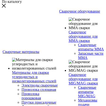
По каталогу
Сварочное оборудование
Сварочное
оборудование для
MMA сварки
Сварочные
аппараты MMA
Сварочные материалы
Запасные части
MMA
Материалы для сварки
Сварочное
углеродистых и
оборудование для
низколегированных сталей
MIG/MAG сварки
Электроды сварочные
Сварочные
Проволока сплошная
аппараты
Проволока
MIG/MAG
порошковая
Механизмы
Прутки присадочные
подачи