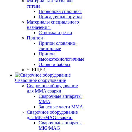
Материалы для сварки
титана
Проволока сплошная
Присадочные прутки
Материалы специального
назначения
Строжка и резка
Припои
Припои оловянно-
свинцовые
Припои
высокотехнологичные
Олово и баббит
+ ЕЩЕ 1
Сварочное оборудование
Сварочное оборудование
для MMA сварки
Сварочные аппараты
MMA
Запасные части MMA
Сварочное оборудование
для MIG/MAG сварки
Сварочные аппараты
MIG/MAG