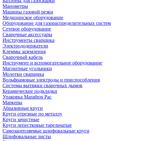
Баллоны для газосварки
Манометры
Машины газовой резки
Медицинское оборудование
Оборудование для газораспределительных систем
Сетевое оборудование
Сварочные аксессуары
Инструменты сварщика
Электрододержатели
Клеммы заземления
Сварочный кабель
Инструмент и вспомогательное оборудование
Магнитные угольники
Молотки сварщика
Вольфрамовые электроды и приспособления
Системы вытяжки сварочных дымов
Керамические подкладки
Упаковка Marathon Pac
Маркеры
Абразивные круги
Круги отрезные по металлу
Круги зачистные
Круги лепестковые тарельчатые
Самозацепляемые шлифовальные круги
Шлифовальные листы