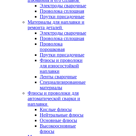
алюминия и его сплавов
Электроды сварочные
Проволока сплошная
Прутки присадочные
Материалы для наплавки и
ремонта деталей
Электроды сварочные
Проволока сплошная
Проволока
порошковая
Прутки присадочные
Флюсы и проволоки
для износостойкой
наплавки
Ленты сварочные
Специализированные
материалы
Флюсы и проволоки для
автоматической сварки и
наплавки
Кислые флюсы
Нейтральные флюсы
Основные флюсы
Высокоосновные
флюсы