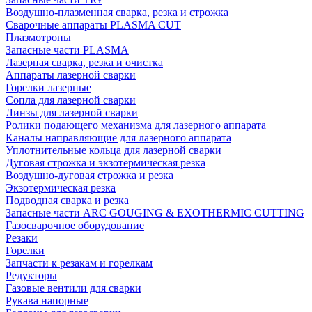
Воздушно-плазменная сварка, резка и строжка
Сварочные аппараты PLASMA CUT
Плазмотроны
Запасные части PLASMA
Лазерная сварка, резка и очистка
Аппараты лазерной сварки
Горелки лазерные
Сопла для лазерной сварки
Линзы для лазерной сварки
Ролики подающего механизма для лазерного аппарата
Каналы направляющие для лазерного аппарата
Уплотнительные кольца для лазерной сварки
Дуговая строжка и экзотермическая резка
Воздушно-дуговая строжка и резка
Экзотермическая резка
Подводная сварка и резка
Запасные части ARC GOUGING & EXOTHERMIC CUTTING
Газосварочное оборудование
Резаки
Горелки
Запчасти к резакам и горелкам
Редукторы
Газовые вентили для сварки
Рукава напорные