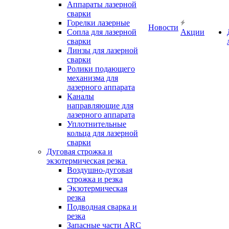
Аппараты лазерной
сварки
Горелки лазерные
Новости
Сопла для лазерной
Акции
сварки
Линзы для лазерной
сварки
Ролики подающего
механизма для
лазерного аппарата
Каналы
направляющие для
лазерного аппарата
Уплотнительные
кольца для лазерной
сварки
Дуговая строжка и
экзотермическая резка
Воздушно-дуговая
строжка и резка
Экзотермическая
резка
Подводная сварка и
резка
Запасные части ARC