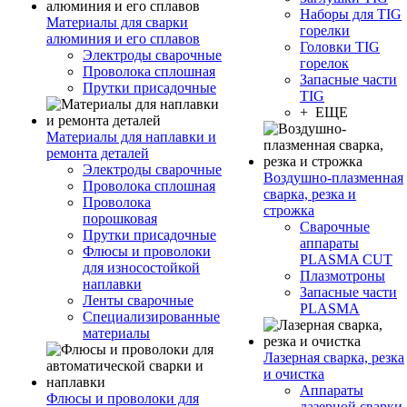
Наборы для TIG
Материалы для сварки
горелки
алюминия и его сплавов
Головки TIG
Электроды сварочные
горелок
Проволока сплошная
Запасные части
Прутки присадочные
TIG
+ ЕЩЕ
Материалы для наплавки и
ремонта деталей
Электроды сварочные
Воздушно-плазменная
Проволока сплошная
сварка, резка и
Проволока
строжка
порошковая
Сварочные
Прутки присадочные
аппараты
Флюсы и проволоки
PLASMA CUT
для износостойкой
Плазмотроны
наплавки
Запасные части
Ленты сварочные
PLASMA
Специализированные
материалы
Лазерная сварка, резка
и очистка
Аппараты
Флюсы и проволоки для
лазерной сварки