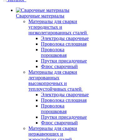
Сварочные материалы
Материалы для сварки
углеродистых и
низколегированных сталей
Электроды сварочные
Проволока сплошная
Проволока
порошковая
Прутки присадочные
Флюс сварочный
Материалы для сварки
легированных
высокопрочных и
теплоустойчивых сталей
Электроды сварочные
Проволока сплошная
Проволока
порошковая
Прутки присадочные
Флюс сварочный
Материалы для сварки
нержавеющих и
жаростойких сталей