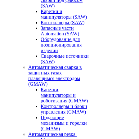
сварки под флюсом
(SAW)
Каретки и
манипуляторы (SAW)
Контроллеры (SAW)
Запасные части
Automation (SAW)
Оборудование для
позиционирования
изделий
Сварочные источники
(SAW)
Автоматическая сварка в
защитных газах
плавящимся электродом
(GMAW)
Каретки,
манипуляторы и
роботизация (GMAW)
Контроллеры и блоки
управления (GMAW)
Подающие
механизмы и горелки
(GMAW)
Автоматическая резка