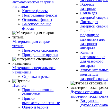
автоматической сварки и
Горелки
наплавки
лазерные
Кислые флюсы
Сопла для
Нейтральные флюсы
лазерной сварки
Основные флюсы
Линзы для
Высокоосновные
лазерной сварки
флюсы
Ролики
подающего
механизма для
Материалы для сварки
лазерного
титана
аппарата
Проволока сплошная
Каналы
Присадочные прутки
направляющие
для лазерного
аппарата
Материалы специального
Уплотнительные
назначения
кольца для
Строжка и резка
лазерной сварки
Припои
Припои оловянно-
Дуговая строжка и
свинцовые
экзотермическая резка
Припои
Воздушно-
высокотехнологичные
дуговая строжка
Олово и баббит