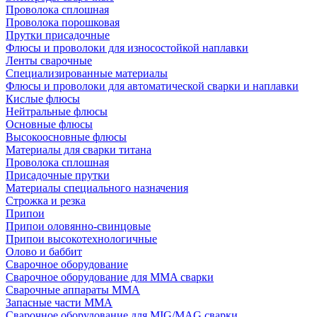
Проволока сплошная
Проволока порошковая
Прутки присадочные
Флюсы и проволоки для износостойкой наплавки
Ленты сварочные
Специализированные материалы
Флюсы и проволоки для автоматической сварки и наплавки
Кислые флюсы
Нейтральные флюсы
Основные флюсы
Высокоосновные флюсы
Материалы для сварки титана
Проволока сплошная
Присадочные прутки
Материалы специального назначения
Строжка и резка
Припои
Припои оловянно-свинцовые
Припои высокотехнологичные
Олово и баббит
Сварочное оборудование
Сварочное оборудование для MMA сварки
Сварочные аппараты MMA
Запасные части MMA
Сварочное оборудование для MIG/MAG сварки