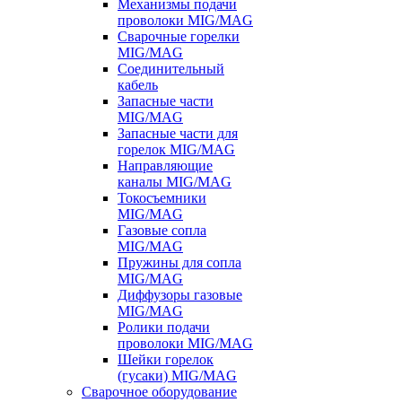
Механизмы подачи
проволоки MIG/MAG
Сварочные горелки
MIG/MAG
Соединительный
кабель
Запасные части
MIG/MAG
Запасные части для
горелок MIG/MAG
Направляющие
каналы MIG/MAG
Токосъемники
MIG/MAG
Газовые сопла
MIG/MAG
Пружины для сопла
MIG/MAG
Диффузоры газовые
MIG/MAG
Ролики подачи
проволоки MIG/MAG
Шейки горелок
(гусаки) MIG/MAG
Сварочное оборудование