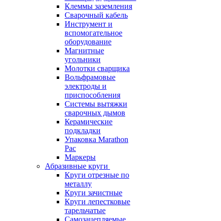
Клеммы заземления
Сварочный кабель
Инструмент и
вспомогательное
оборудование
Магнитные
угольники
Молотки сварщика
Вольфрамовые
электроды и
приспособления
Системы вытяжки
сварочных дымов
Керамические
подкладки
Упаковка Marathon
Pac
Маркеры
Абразивные круги
Круги отрезные по
металлу
Круги зачистные
Круги лепестковые
тарельчатые
Самозацепляемые