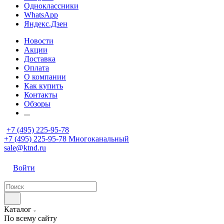
Одноклассники
WhatsApp
Яндекс.Дзен
Новости
Акции
Доставка
Оплата
О компании
Как купить
Контакты
Обзоры
...
+7 (495) 225-95-78
+7 (495) 225-95-78
Многоканальный
sale@ktnd.ru
Войти
Каталог
По всему сайту