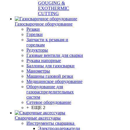
GOUGING &
EXOTHERMIC
CUTTING
Газосварочное оборудование
Резаки
Горелки
Запчасти к резакам и
горелкам
Редукторы
Газовые вентили для сварки
Рукава напорные
Баллоны для газосварки
Манометры
Машины газовой резки
Медицинское оборудование
Оборудование для
газораспределительных
систем
Сетевое оборудование
+ ЕЩЕ 2
Сварочные аксессуары
Инструменты сварщика
Электрододержатели