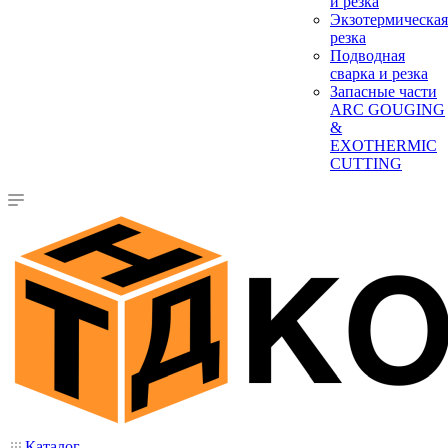
и резка
Экзотермическая
резка
Подводная
сварка и резка
Запасные части
ARC GOUGING
&
EXOTHERMIC
CUTTING
Каталог