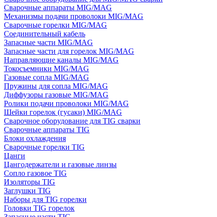
Сварочные аппараты MIG/MAG
Механизмы подачи проволоки MIG/MAG
Сварочные горелки MIG/MAG
Соединительный кабель
Запасные части MIG/MAG
Запасные части для горелок MIG/MAG
Направляющие каналы MIG/MAG
Токосъемники MIG/MAG
Газовые сопла MIG/MAG
Пружины для сопла MIG/MAG
Диффузоры газовые MIG/MAG
Ролики подачи проволоки MIG/MAG
Шейки горелок (гусаки) MIG/MAG
Сварочное оборудование для TIG сварки
Сварочные аппараты TIG
Блоки охлаждения
Сварочные горелки TIG
Цанги
Цангодержатели и газовые линзы
Сопло газовое TIG
Изоляторы TIG
Заглушки TIG
Наборы для TIG горелки
Головки TIG горелок
Запасные части TIG