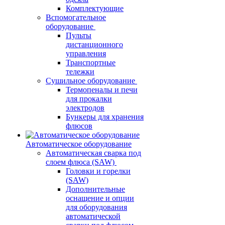
Комплектующие
Вспомогательное
оборудование
Пульты
дистанционного
управления
Транспортные
тележки
Сушильное оборудование
Термопеналы и печи
для прокалки
электродов
Бункеры для хранения
флюсов
Автоматическое оборудование
Автоматическая сварка под
слоем флюса (SAW)
Головки и горелки
(SAW)
Дополнительные
оснащение и опции
для оборудования
автоматической