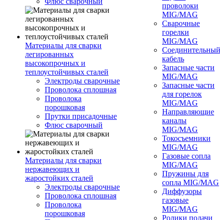
Флюс сварочный
проволоки
MIG/MAG
Сварочные
горелки
MIG/MAG
Материалы для сварки
Соединительны
легированных
кабель
высокопрочных и
Запасные части
теплоустойчивых сталей
MIG/MAG
Электроды сварочные
Запасные части
Проволока сплошная
для горелок
Проволока
MIG/MAG
порошковая
Направляющие
Прутки присадочные
каналы
Флюс сварочный
MIG/MAG
Токосъемники
MIG/MAG
Газовые сопла
Материалы для сварки
MIG/MAG
нержавеющих и
Пружины для
жаростойких сталей
сопла MIG/MAG
Электроды сварочные
Диффузоры
Проволока сплошная
газовые
Проволока
MIG/MAG
порошковая
Ролики подачи