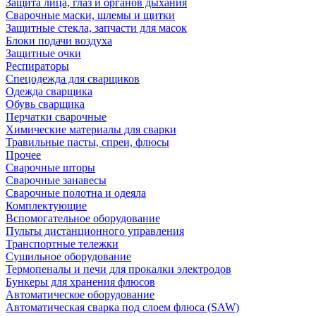
Защита лица, глаз и органов дыхания
Сварочные маски, шлемы и щитки
Защитные стекла, запчасти для масок
Блоки подачи воздуха
Защитные очки
Респираторы
Спецодежда для сварщиков
Одежда сварщика
Обувь сварщика
Перчатки сварочные
Химические материалы для сварки
Травильные пасты, спреи, флюсы
Прочее
Сварочные шторы
Сварочные занавесы
Сварочные полотна и одеяла
Комплектующие
Вспомогательное оборудование
Пульты дистанционного управления
Транспортные тележки
Сушильное оборудование
Термопеналы и печи для прокалки электродов
Бункеры для хранения флюсов
Автоматическое оборудование
Автоматическая сварка под слоем флюса (SAW)