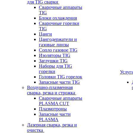
для TIG сварки
Сварочные аппараты
TIG
Блоки охлаждения
Сварочные горелки
TIG
Цанги
Цангодержатели и
газовые линзы
Сопло газовое TIG
Изоляторы TIG
Заглушки TIG
Наборы для TIG
горелки
Услуг
Головки TIG горелок
Запасные части TIG
Воздушно-плазменная
сварка, резка и строжка
Сварочные аппараты
PLASMA CUT
Плазмотроны
Запасные части
PLASMA
Лазерная сварка, резка и
очистка