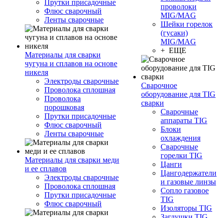
Прутки присадочные
проволоки
Флюс сварочный
MIG/MAG
Ленты сварочные
Шейки горелок
(гусаки)
MIG/MAG
+ ЕЩЕ
Материалы для сварки
чугуна и сплавов на основе
никеля
Электроды сварочные
Сварочное
Проволока сплошная
оборудование для TIG
Проволока
сварки
порошковая
Сварочные
Прутки присадочные
аппараты TIG
Флюс сварочный
Блоки
Ленты сварочные
охлаждения
Сварочные
горелки TIG
Материалы для сварки меди
Цанги
и ее сплавов
Цангодержатели
Электроды сварочные
и газовые линзы
Проволока сплошная
Сопло газовое
Прутки присадочные
TIG
Флюс сварочный
Изоляторы TIG
Заглушки TIG