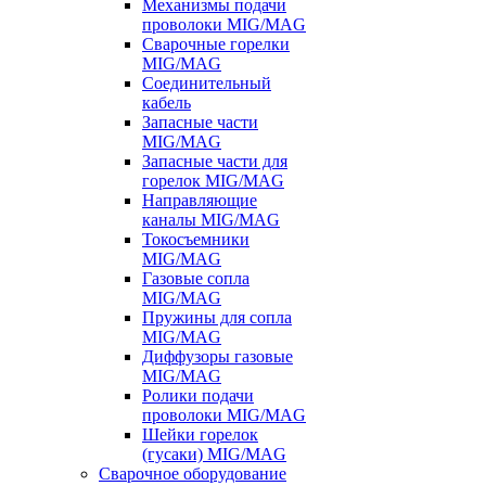
Механизмы подачи
проволоки MIG/MAG
Сварочные горелки
MIG/MAG
Соединительный
кабель
Запасные части
MIG/MAG
Запасные части для
горелок MIG/MAG
Направляющие
каналы MIG/MAG
Токосъемники
MIG/MAG
Газовые сопла
MIG/MAG
Пружины для сопла
MIG/MAG
Диффузоры газовые
MIG/MAG
Ролики подачи
проволоки MIG/MAG
Шейки горелок
(гусаки) MIG/MAG
Сварочное оборудование