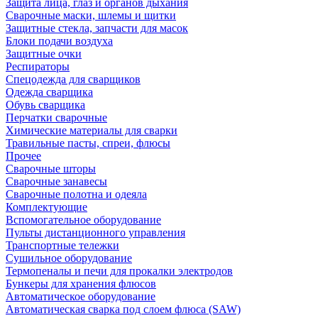
Защита лица, глаз и органов дыхания
Сварочные маски, шлемы и щитки
Защитные стекла, запчасти для масок
Блоки подачи воздуха
Защитные очки
Респираторы
Спецодежда для сварщиков
Одежда сварщика
Обувь сварщика
Перчатки сварочные
Химические материалы для сварки
Травильные пасты, спреи, флюсы
Прочее
Сварочные шторы
Сварочные занавесы
Сварочные полотна и одеяла
Комплектующие
Вспомогательное оборудование
Пульты дистанционного управления
Транспортные тележки
Сушильное оборудование
Термопеналы и печи для прокалки электродов
Бункеры для хранения флюсов
Автоматическое оборудование
Автоматическая сварка под слоем флюса (SAW)