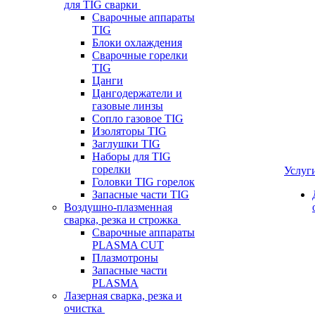
для TIG сварки
Сварочные аппараты
TIG
Блоки охлаждения
Сварочные горелки
TIG
Цанги
Цангодержатели и
газовые линзы
Сопло газовое TIG
Изоляторы TIG
Заглушки TIG
Наборы для TIG
горелки
Услуг
Головки TIG горелок
Запасные части TIG
Воздушно-плазменная
сварка, резка и строжка
Сварочные аппараты
PLASMA CUT
Плазмотроны
Запасные части
PLASMA
Лазерная сварка, резка и
очистка