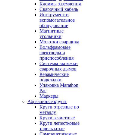
Клеммы заземления
Сварочный кабель
Инструмент и
вспомогательное
оборудование
Магнитные
угольники
Молотки сварщика
Вольфрамовые
электроды и
приспособления
Системы вытяжки
сварочных дымов
Керамические
подкладки
Упаковка Marathon
Pac
Маркеры
Абразивные круги
Круги отрезные по
металлу
Круги зачистные
Круги лепестковые
тарельчатые
Самозацепляемые