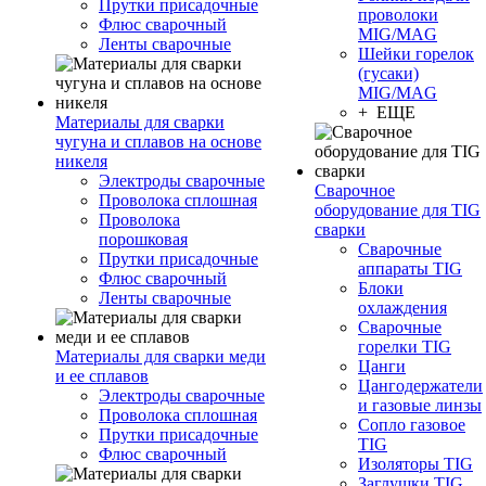
Прутки присадочные
проволоки
Флюс сварочный
MIG/MAG
Ленты сварочные
Шейки горелок
(гусаки)
MIG/MAG
+ ЕЩЕ
Материалы для сварки
чугуна и сплавов на основе
никеля
Электроды сварочные
Сварочное
Проволока сплошная
оборудование для TIG
Проволока
сварки
порошковая
Сварочные
Прутки присадочные
аппараты TIG
Флюс сварочный
Блоки
Ленты сварочные
охлаждения
Сварочные
горелки TIG
Материалы для сварки меди
Цанги
и ее сплавов
Цангодержатели
Электроды сварочные
и газовые линзы
Проволока сплошная
Сопло газовое
Прутки присадочные
TIG
Флюс сварочный
Изоляторы TIG
Заглушки TIG