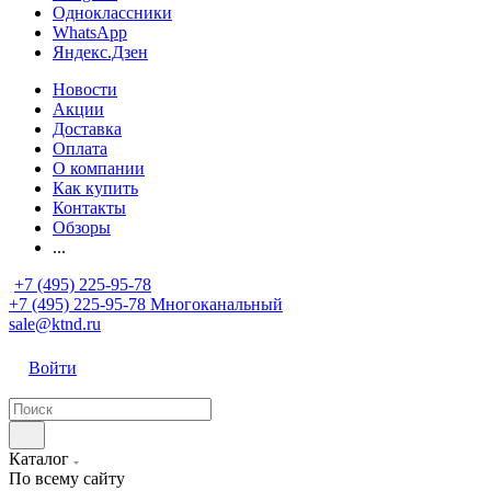
Одноклассники
WhatsApp
Яндекс.Дзен
Новости
Акции
Доставка
Оплата
О компании
Как купить
Контакты
Обзоры
...
+7 (495) 225-95-78
+7 (495) 225-95-78
Многоканальный
sale@ktnd.ru
Войти
Каталог
По всему сайту