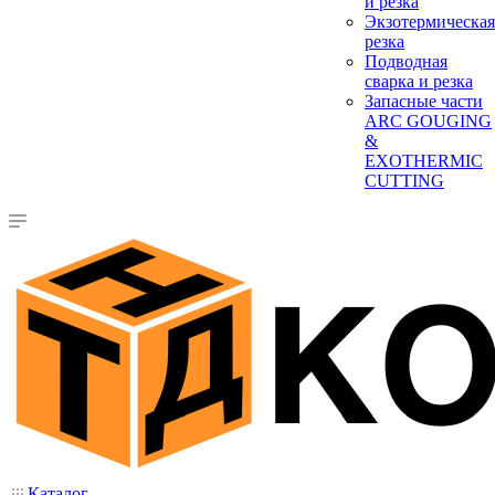
и резка
Экзотермическая
резка
Подводная
сварка и резка
Запасные части
ARC GOUGING
&
EXOTHERMIC
CUTTING
Каталог