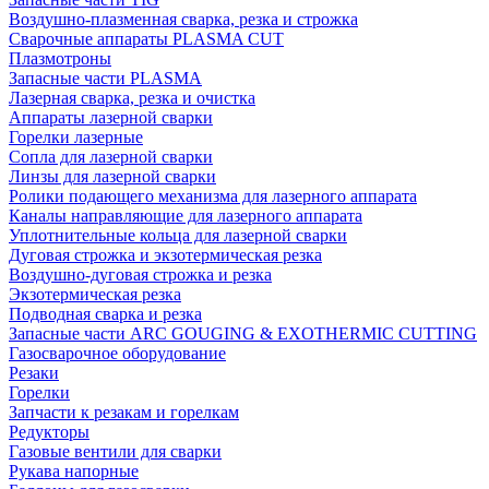
Воздушно-плазменная сварка, резка и строжка
Сварочные аппараты PLASMA CUT
Плазмотроны
Запасные части PLASMA
Лазерная сварка, резка и очистка
Аппараты лазерной сварки
Горелки лазерные
Сопла для лазерной сварки
Линзы для лазерной сварки
Ролики подающего механизма для лазерного аппарата
Каналы направляющие для лазерного аппарата
Уплотнительные кольца для лазерной сварки
Дуговая строжка и экзотермическая резка
Воздушно-дуговая строжка и резка
Экзотермическая резка
Подводная сварка и резка
Запасные части ARC GOUGING & EXOTHERMIC CUTTING
Газосварочное оборудование
Резаки
Горелки
Запчасти к резакам и горелкам
Редукторы
Газовые вентили для сварки
Рукава напорные