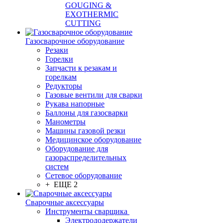
GOUGING &
EXOTHERMIC
CUTTING
Газосварочное оборудование
Резаки
Горелки
Запчасти к резакам и
горелкам
Редукторы
Газовые вентили для сварки
Рукава напорные
Баллоны для газосварки
Манометры
Машины газовой резки
Медицинское оборудование
Оборудование для
газораспределительных
систем
Сетевое оборудование
+ ЕЩЕ 2
Сварочные аксессуары
Инструменты сварщика
Электрододержатели