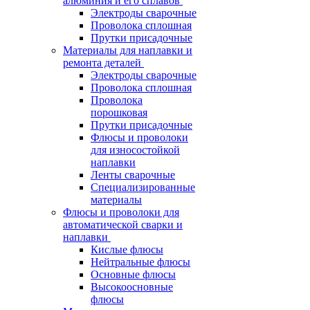
алюминия и его сплавов
Электроды сварочные
Проволока сплошная
Прутки присадочные
Материалы для наплавки и
ремонта деталей
Электроды сварочные
Проволока сплошная
Проволока
порошковая
Прутки присадочные
Флюсы и проволоки
для износостойкой
наплавки
Ленты сварочные
Специализированные
материалы
Флюсы и проволоки для
автоматической сварки и
наплавки
Кислые флюсы
Нейтральные флюсы
Основные флюсы
Высокоосновные
флюсы