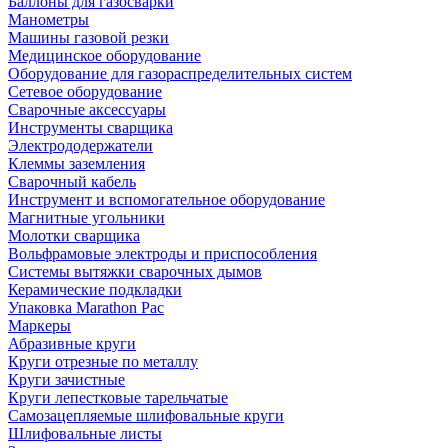
Баллоны для газосварки
Манометры
Машины газовой резки
Медицинское оборудование
Оборудование для газораспределительных систем
Сетевое оборудование
Сварочные аксессуары
Инструменты сварщика
Электрододержатели
Клеммы заземления
Сварочный кабель
Инструмент и вспомогательное оборудование
Магнитные угольники
Молотки сварщика
Вольфрамовые электроды и приспособления
Системы вытяжки сварочных дымов
Керамические подкладки
Упаковка Marathon Pac
Маркеры
Абразивные круги
Круги отрезные по металлу
Круги зачистные
Круги лепестковые тарельчатые
Самозацепляемые шлифовальные круги
Шлифовальные листы