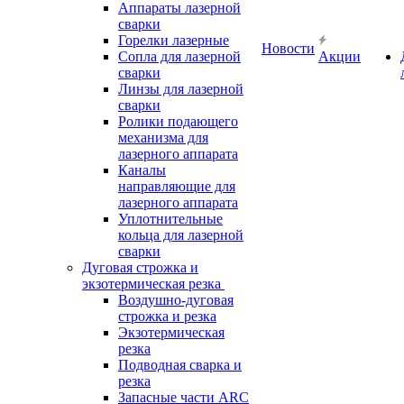
Аппараты лазерной
сварки
Горелки лазерные
Новости
Сопла для лазерной
Акции
сварки
Линзы для лазерной
сварки
Ролики подающего
механизма для
лазерного аппарата
Каналы
направляющие для
лазерного аппарата
Уплотнительные
кольца для лазерной
сварки
Дуговая строжка и
экзотермическая резка
Воздушно-дуговая
строжка и резка
Экзотермическая
резка
Подводная сварка и
резка
Запасные части ARC