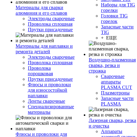
Наборы для TIG
Материалы для сварки
горелки
алюминия и его сплавов
Головки TIG
Электроды сварочные
горелок
Проволока сплошная
Запасные части
Прутки присадочные
TIG
+ ЕЩЕ
Материалы для наплавки и
ремонта деталей
Электроды сварочные
Воздушно-плазменная
Проволока сплошная
сварка, резка и
Проволока
строжка
порошковая
Сварочные
Прутки присадочные
аппараты
Флюсы и проволоки
PLASMA CUT
для износостойкой
Плазмотроны
наплавки
Запасные части
Ленты сварочные
PLASMA
Специализированные
материалы
Лазерная сварка, резка
и очистка
Аппараты
Флюсы и проволоки для
лазерной сварки