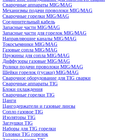
Сварочные аппараты MIG/MAG
Механизмы подачи проволоки MIG/MAG
Сварочные горелки MIG/MAG
Соединительный кабель
Запасные части MIG/MAG
Запасные части для горелок MIG/MAG
Направляющие каналы MIG/MAG
Токосъемники MIG/MAG
Газовые сопла MIG/MAG
Пружины для сопла MIG/MAG
Диффузоры газовые MIG/MAG
Ролики подачи проволоки MIG/MAG
Шейки горелок (гусаки) MIG/MAG
Сварочное оборудование для TIG сварки
Сварочные аппараты TIG
Блоки охлаждения
Сварочные горелки TIG
Цанги
Цангодержатели и газовые линзы
Сопло газовое TIG
Изоляторы TIG
Заглушки TIG
Наборы для TIG горелки
Головки TIG горелок
Запасные части TIG