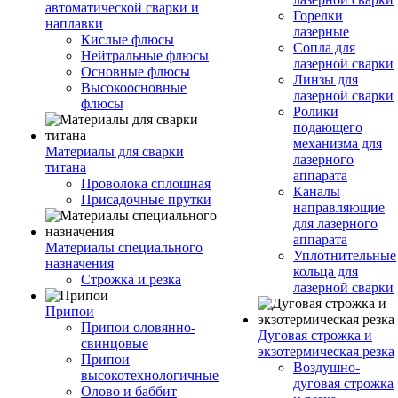
автоматической сварки и
Горелки
наплавки
лазерные
Кислые флюсы
Сопла для
Нейтральные флюсы
лазерной сварки
Основные флюсы
Линзы для
Высокоосновные
лазерной сварки
флюсы
Ролики
подающего
механизма для
Материалы для сварки
лазерного
титана
аппарата
Проволока сплошная
Каналы
Присадочные прутки
направляющие
для лазерного
аппарата
Материалы специального
Уплотнительные
назначения
кольца для
Строжка и резка
лазерной сварки
Припои
Припои оловянно-
Дуговая строжка и
свинцовые
экзотермическая резка
Припои
Воздушно-
высокотехнологичные
дуговая строжка
Олово и баббит