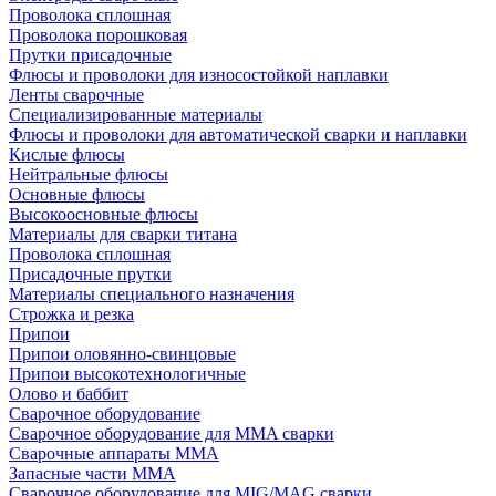
Проволока сплошная
Проволока порошковая
Прутки присадочные
Флюсы и проволоки для износостойкой наплавки
Ленты сварочные
Специализированные материалы
Флюсы и проволоки для автоматической сварки и наплавки
Кислые флюсы
Нейтральные флюсы
Основные флюсы
Высокоосновные флюсы
Материалы для сварки титана
Проволока сплошная
Присадочные прутки
Материалы специального назначения
Строжка и резка
Припои
Припои оловянно-свинцовые
Припои высокотехнологичные
Олово и баббит
Сварочное оборудование
Сварочное оборудование для MMA сварки
Сварочные аппараты MMA
Запасные части MMA
Сварочное оборудование для MIG/MAG сварки