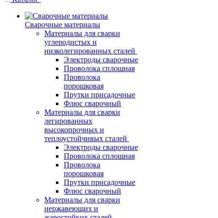
Сварочные материалы
Материалы для сварки
углеродистых и
низколегированных сталей
Электроды сварочные
Проволока сплошная
Проволока
порошковая
Прутки присадочные
Флюс сварочный
Материалы для сварки
легированных
высокопрочных и
теплоустойчивых сталей
Электроды сварочные
Проволока сплошная
Проволока
порошковая
Прутки присадочные
Флюс сварочный
Материалы для сварки
нержавеющих и
жаростойких сталей