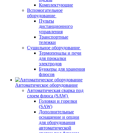
Комплектующие
Вспомогательное
оборудование
Пульты
дистанционного
управления
Транспортные
тележки
Сушильное оборудование
Термопеналы и печи
для прокалки
электродов
Бункеры для хранения
флюсов
Автоматическое оборудование
Автоматическая сварка под
слоем флюса (SAW)
Головки и горелки
(SAW)
Дополнительные
оснащение и опции
для оборудования
автоматической