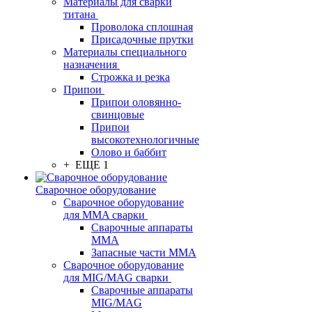
Материалы для сварки
титана
Проволока сплошная
Присадочные прутки
Материалы специального
назначения
Строжка и резка
Припои
Припои оловянно-
свинцовые
Припои
высокотехнологичные
Олово и баббит
+ ЕЩЕ 1
Сварочное оборудование
Сварочное оборудование
для MMA сварки
Сварочные аппараты
MMA
Запасные части MMA
Сварочное оборудование
для MIG/MAG сварки
Сварочные аппараты
MIG/MAG