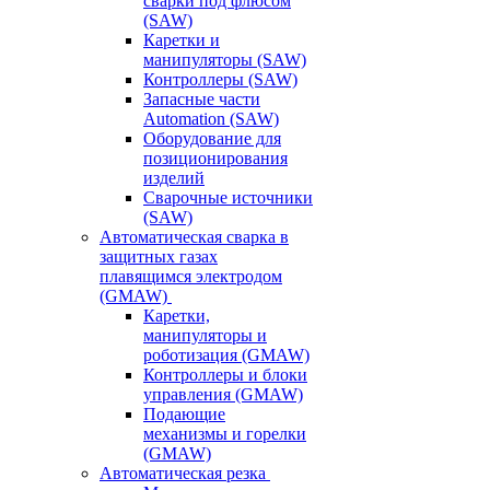
сварки под флюсом
(SAW)
Каретки и
манипуляторы (SAW)
Контроллеры (SAW)
Запасные части
Automation (SAW)
Оборудование для
позиционирования
изделий
Сварочные источники
(SAW)
Автоматическая сварка в
защитных газах
плавящимся электродом
(GMAW)
Каретки,
манипуляторы и
роботизация (GMAW)
Контроллеры и блоки
управления (GMAW)
Подающие
механизмы и горелки
(GMAW)
Автоматическая резка