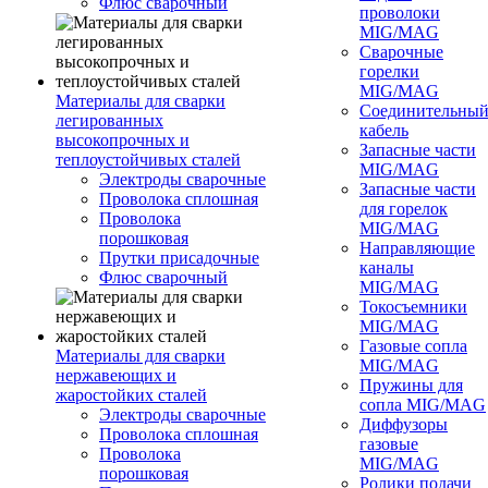
Флюс сварочный
проволоки
MIG/MAG
Сварочные
горелки
MIG/MAG
Материалы для сварки
Соединительны
легированных
кабель
высокопрочных и
Запасные части
теплоустойчивых сталей
MIG/MAG
Электроды сварочные
Запасные части
Проволока сплошная
для горелок
Проволока
MIG/MAG
порошковая
Направляющие
Прутки присадочные
каналы
Флюс сварочный
MIG/MAG
Токосъемники
MIG/MAG
Газовые сопла
Материалы для сварки
MIG/MAG
нержавеющих и
Пружины для
жаростойких сталей
сопла MIG/MAG
Электроды сварочные
Диффузоры
Проволока сплошная
газовые
Проволока
MIG/MAG
порошковая
Ролики подачи