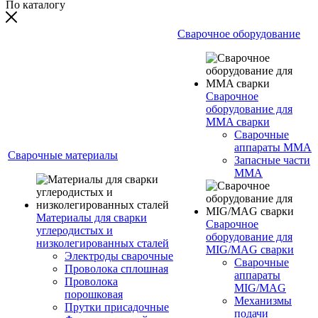
По каталогу
Сварочное оборудование
Сварочное
оборудование для
MMA сварки
Сварочные
аппараты MMA
Сварочные материалы
Запасные части
MMA
Материалы для сварки
Сварочное
углеродистых и
оборудование для
низколегированных сталей
MIG/MAG сварки
Электроды сварочные
Сварочные
Проволока сплошная
аппараты
Проволока
MIG/MAG
порошковая
Механизмы
Прутки присадочные
подачи