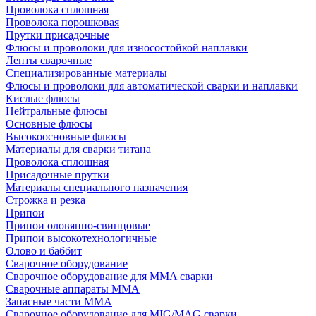
Проволока сплошная
Проволока порошковая
Прутки присадочные
Флюсы и проволоки для износостойкой наплавки
Ленты сварочные
Специализированные материалы
Флюсы и проволоки для автоматической сварки и наплавки
Кислые флюсы
Нейтральные флюсы
Основные флюсы
Высокоосновные флюсы
Материалы для сварки титана
Проволока сплошная
Присадочные прутки
Материалы специального назначения
Строжка и резка
Припои
Припои оловянно-свинцовые
Припои высокотехнологичные
Олово и баббит
Сварочное оборудование
Сварочное оборудование для MMA сварки
Сварочные аппараты MMA
Запасные части MMA
Сварочное оборудование для MIG/MAG сварки