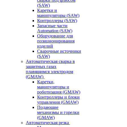
сварки под флюсом
(SAW)
Каретки и
манипуляторы (SAW)
Контроллеры (SAW)
Запасные части
Automation (SAW)
Оборудование для
позиционирования
изделий
Сварочные источники
(SAW)
Автоматическая сварка в
защитных газах
плавящимся электродом
(GMAW)
Каретки,
манипуляторы и
роботизация (GMAW)
Контроллеры и блоки
управления (GMAW)
Подающие
механизмы и горелки
(GMAW)
Автоматическая резка