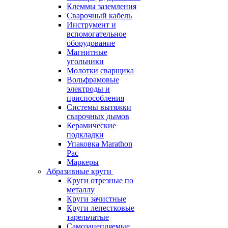
Клеммы заземления
Сварочный кабель
Инструмент и
вспомогательное
оборудование
Магнитные
угольники
Молотки сварщика
Вольфрамовые
электроды и
приспособления
Системы вытяжки
сварочных дымов
Керамические
подкладки
Упаковка Marathon
Pac
Маркеры
Абразивные круги
Круги отрезные по
металлу
Круги зачистные
Круги лепестковые
тарельчатые
Самозацепляемые