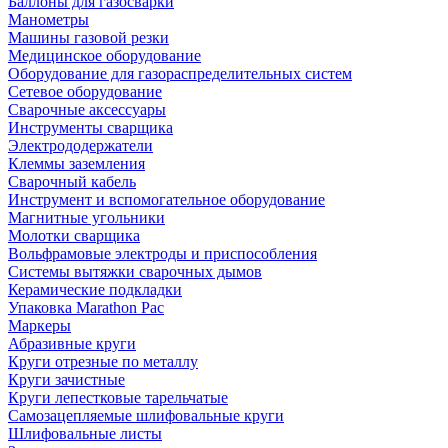
Баллоны для газосварки
Манометры
Машины газовой резки
Медицинское оборудование
Оборудование для газораспределительных систем
Сетевое оборудование
Сварочные аксессуары
Инструменты сварщика
Электрододержатели
Клеммы заземления
Сварочный кабель
Инструмент и вспомогательное оборудование
Магнитные угольники
Молотки сварщика
Вольфрамовые электроды и приспособления
Системы вытяжки сварочных дымов
Керамические подкладки
Упаковка Marathon Pac
Маркеры
Абразивные круги
Круги отрезные по металлу
Круги зачистные
Круги лепестковые тарельчатые
Самозацепляемые шлифовальные круги
Шлифовальные листы