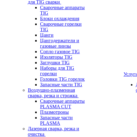
для TIG сварки
Сварочные аппараты
TIG
Блоки охлаждения
Сварочные горелки
TIG
Цанги
Цангодержатели и
газовые линзы
Сопло газовое TIG
Изоляторы TIG
Заглушки TIG
Наборы для TIG
горелки
Услуг
Головки TIG горелок
Запасные части TIG
Воздушно-плазменная
сварка, резка и строжка
Сварочные аппараты
PLASMA CUT
Плазмотроны
Запасные части
PLASMA
Лазерная сварка, резка и
очистка