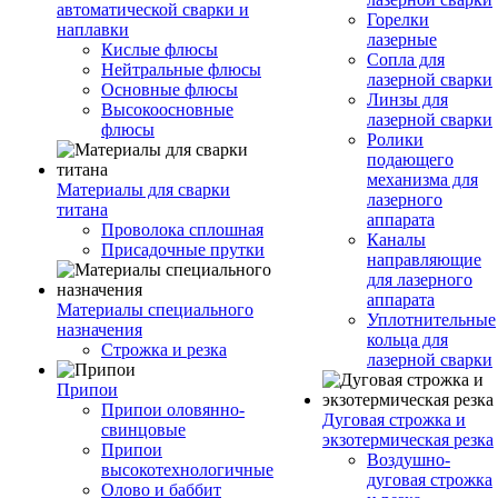
автоматической сварки и
Горелки
наплавки
лазерные
Кислые флюсы
Сопла для
Нейтральные флюсы
лазерной сварки
Основные флюсы
Линзы для
Высокоосновные
лазерной сварки
флюсы
Ролики
подающего
механизма для
Материалы для сварки
лазерного
титана
аппарата
Проволока сплошная
Каналы
Присадочные прутки
направляющие
для лазерного
аппарата
Материалы специального
Уплотнительные
назначения
кольца для
Строжка и резка
лазерной сварки
Припои
Припои оловянно-
Дуговая строжка и
свинцовые
экзотермическая резка
Припои
Воздушно-
высокотехнологичные
дуговая строжка
Олово и баббит