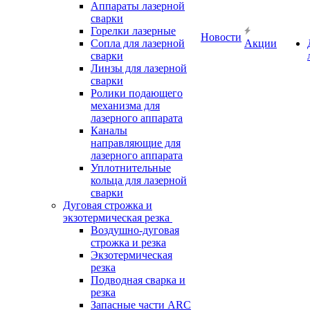
Аппараты лазерной
сварки
Горелки лазерные
Новости
Сопла для лазерной
Акции
сварки
Линзы для лазерной
сварки
Ролики подающего
механизма для
лазерного аппарата
Каналы
направляющие для
лазерного аппарата
Уплотнительные
кольца для лазерной
сварки
Дуговая строжка и
экзотермическая резка
Воздушно-дуговая
строжка и резка
Экзотермическая
резка
Подводная сварка и
резка
Запасные части ARC