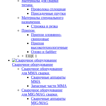
Материалы для сварки
титана
Проволока сплошная
Присадочные прутки
Материалы специального
назначения
Строжка и резка
Припои
Припои оловянно-
свинцовые
Припои
высокотехнологичные
Олово и баббит
+ ЕЩЕ 1
Сварочное оборудование
Сварочное оборудование
для MMA сварки
Сварочные аппараты
MMA
Запасные части MMA
Сварочное оборудование
для MIG/MAG сварки
Сварочные аппараты
MIG/MAG