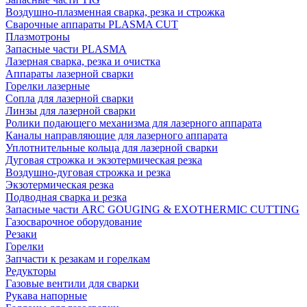
Воздушно-плазменная сварка, резка и строжка
Сварочные аппараты PLASMA CUT
Плазмотроны
Запасные части PLASMA
Лазерная сварка, резка и очистка
Аппараты лазерной сварки
Горелки лазерные
Сопла для лазерной сварки
Линзы для лазерной сварки
Ролики подающего механизма для лазерного аппарата
Каналы направляющие для лазерного аппарата
Уплотнительные кольца для лазерной сварки
Дуговая строжка и экзотермическая резка
Воздушно-дуговая строжка и резка
Экзотермическая резка
Подводная сварка и резка
Запасные части ARC GOUGING & EXOTHERMIC CUTTING
Газосварочное оборудование
Резаки
Горелки
Запчасти к резакам и горелкам
Редукторы
Газовые вентили для сварки
Рукава напорные