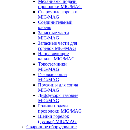
Механизмы подачи
проволоки MIG/MAG
Сварочные горелки
MIG/MAG
Соединительный
кабель
Запасные части
MIG/MAG
Запасные части для
горелок MIG/MAG
Направляющие
каналы MIG/MAG
Токосъемники
MIG/MAG
Газовые сопла
MIG/MAG
Пружины для сопла
MIG/MAG
Диффузоры газовые
MIG/MAG
Ролики подачи
проволоки MIG/MAG
Шейки горелок
(гусаки) MIG/MAG
Сварочное оборудование