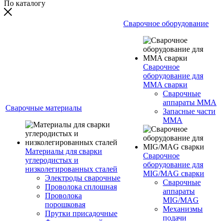
По каталогу
Сварочное оборудование
Сварочное
оборудование для
MMA сварки
Сварочные
аппараты MMA
Сварочные материалы
Запасные части
MMA
Материалы для сварки
Сварочное
углеродистых и
оборудование для
низколегированных сталей
MIG/MAG сварки
Электроды сварочные
Сварочные
Проволока сплошная
аппараты
Проволока
MIG/MAG
порошковая
Механизмы
Прутки присадочные
подачи