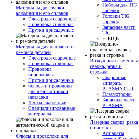
Наборы для TIG
Материалы для сварки
горелки
алюминия и его сплавов
Головки TIG
Электроды сварочные
горелок
Проволока сплошная
Запасные части
Прутки присадочные
TIG
+ ЕЩЕ
Материалы для наплавки и
ремонта деталей
Электроды сварочные
Воздушно-плазменная
Проволока сплошная
сварка, резка и
Проволока
строжка
порошковая
Сварочные
Прутки присадочные
аппараты
Флюсы и проволоки
PLASMA CUT
для износостойкой
Плазмотроны
наплавки
Запасные части
Ленты сварочные
PLASMA
Специализированные
материалы
Лазерная сварка, резка
и очистка
Аппараты
Флюсы и проволоки для
лазерной сварки