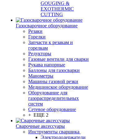
GOUGING &
EXOTHERMIC
CUTTING
Газосварочное оборудование
Резаки
Горелки
Запчасти к резакам и
горелкам
Редукторы
Газовые вентили для сварки
Рукава напорные
Баллоны для газосварки
Манометры
Машины газовой резки
Медицинское оборудование
Оборудование для
газораспределительных
систем
Сетевое оборудование
+ ЕЩЕ 2
Сварочные аксессуары
Инструменты сварщика
Электрододержатели