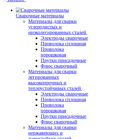
Сварочные материалы
Материалы для сварки
углеродистых и
низколегированных сталей
Электроды сварочные
Проволока сплошная
Проволока
порошковая
Прутки присадочные
Флюс сварочный
Материалы для сварки
легированных
высокопрочных и
теплоустойчивых сталей
Электроды сварочные
Проволока сплошная
Проволока
порошковая
Прутки присадочные
Флюс сварочный
Материалы для сварки
нержавеющих и
жаростойких сталей