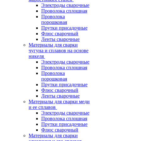
Электроды сварочные
Проволока сплошная
Проволока
порошковая
Прутки присадочные
Флюс сварочный
Ленты сварочные
Материалы для сварки
чугуна и сплавов на основе
никеля
Электроды сварочные
Проволока сплошная
Проволока
порошковая
Прутки присадочные
Флюс сварочный
Ленты сварочные
Материалы для сварки меди
и ее сплавов
Электроды сварочные
Проволока сплошная
Прутки присадочные
Флюс сварочный
Материалы для сварки