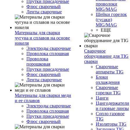
Прутки присадочные
проволоки
Флюс сварочный
MIG/MAG
Ленты сварочные
Шейки горелок
(гусаки)
MIG/MAG
+ ЕЩЕ
Материалы для сварки
чугуна и сплавов на основе
никеля
Электроды сварочные
Сварочное
Проволока сплошная
оборудование для TIG
Проволока
сварки
порошковая
Сварочные
Прутки присадочные
аппараты TIG
Флюс сварочный
Блоки
Ленты сварочные
охлаждения
Сварочные
горелки TIG
Материалы для сварки меди
Цанги
и ее сплавов
Цангодержатели
Электроды сварочные
и газовые линзы
Проволока сплошная
Сопло газовое
Прутки присадочные
TIG
Флюс сварочный
Изоляторы TIG
Заглушки TIG