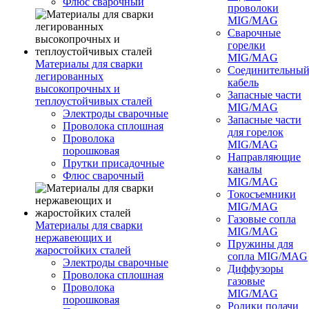
Флюс сварочный
проволоки
MIG/MAG
Сварочные
горелки
MIG/MAG
Материалы для сварки
Соединительны
легированных
кабель
высокопрочных и
Запасные части
теплоустойчивых сталей
MIG/MAG
Электроды сварочные
Запасные части
Проволока сплошная
для горелок
Проволока
MIG/MAG
порошковая
Направляющие
Прутки присадочные
каналы
Флюс сварочный
MIG/MAG
Токосъемники
MIG/MAG
Газовые сопла
Материалы для сварки
MIG/MAG
нержавеющих и
Пружины для
жаростойких сталей
сопла MIG/MAG
Электроды сварочные
Диффузоры
Проволока сплошная
газовые
Проволока
MIG/MAG
порошковая
Ролики подачи