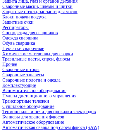
Защита лица, глаз и органов дыхания
Сварочные маски, шлемы и щитки
Защитные стекла, запчасти для масок
Блоки подачи воздуха
Защитные очки
Респираторы
Спецодежда для сварщиков
Одежда сварщика
Обувь сварщика
Перчатки сварочные
Химические материалы для сварки
Травильные пасты, спреи, флюсы
Прочее
Сварочные шторы
Сварочные занавесы
Сварочные полотна и одеяла
Комплектующие
Вспомогательное оборудование
Пульты дистанционного управления
Транспортные тележки
Сушильное оборудование
Термопеналы и печи для прокалки электродов
Бункеры для хранения флюсов
Автоматическое оборудование
Автоматическая сварка под слоем флюса (SAW)