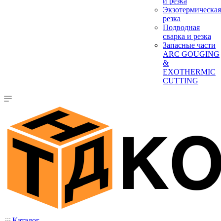
и резка
Экзотермическая
резка
Подводная
сварка и резка
Запасные части
ARC GOUGING
&
EXOTHERMIC
CUTTING
Каталог