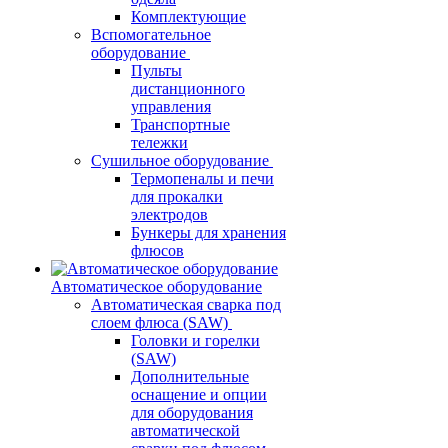
Комплектующие
Вспомогательное
оборудование
Пульты
дистанционного
управления
Транспортные
тележки
Сушильное оборудование
Термопеналы и печи
для прокалки
электродов
Бункеры для хранения
флюсов
Автоматическое оборудование
Автоматическая сварка под
слоем флюса (SAW)
Головки и горелки
(SAW)
Дополнительные
оснащение и опции
для оборудования
автоматической