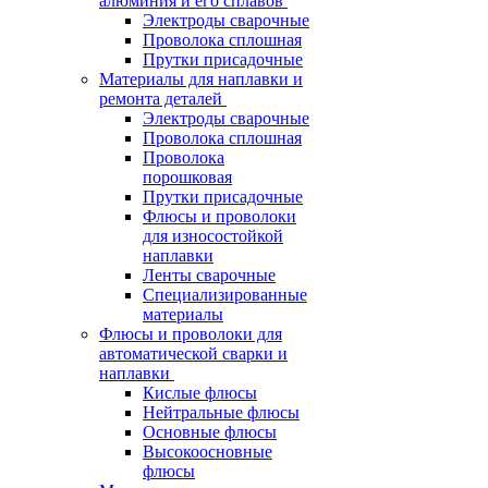
алюминия и его сплавов
Электроды сварочные
Проволока сплошная
Прутки присадочные
Материалы для наплавки и
ремонта деталей
Электроды сварочные
Проволока сплошная
Проволока
порошковая
Прутки присадочные
Флюсы и проволоки
для износостойкой
наплавки
Ленты сварочные
Специализированные
материалы
Флюсы и проволоки для
автоматической сварки и
наплавки
Кислые флюсы
Нейтральные флюсы
Основные флюсы
Высокоосновные
флюсы