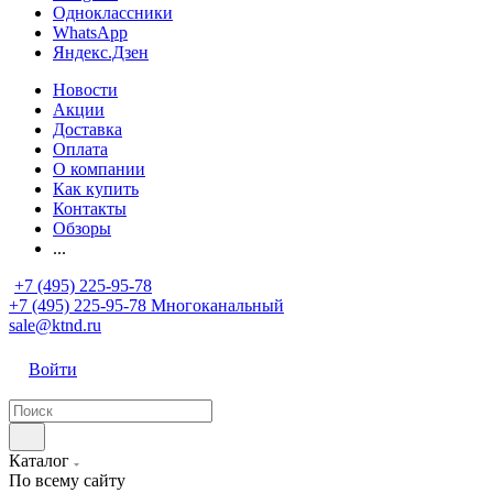
Одноклассники
WhatsApp
Яндекс.Дзен
Новости
Акции
Доставка
Оплата
О компании
Как купить
Контакты
Обзоры
...
+7 (495) 225-95-78
+7 (495) 225-95-78
Многоканальный
sale@ktnd.ru
Войти
Каталог
По всему сайту