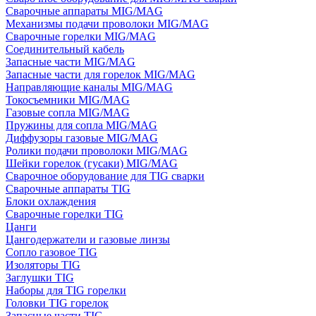
Сварочные аппараты MIG/MAG
Механизмы подачи проволоки MIG/MAG
Сварочные горелки MIG/MAG
Соединительный кабель
Запасные части MIG/MAG
Запасные части для горелок MIG/MAG
Направляющие каналы MIG/MAG
Токосъемники MIG/MAG
Газовые сопла MIG/MAG
Пружины для сопла MIG/MAG
Диффузоры газовые MIG/MAG
Ролики подачи проволоки MIG/MAG
Шейки горелок (гусаки) MIG/MAG
Сварочное оборудование для TIG сварки
Сварочные аппараты TIG
Блоки охлаждения
Сварочные горелки TIG
Цанги
Цангодержатели и газовые линзы
Сопло газовое TIG
Изоляторы TIG
Заглушки TIG
Наборы для TIG горелки
Головки TIG горелок
Запасные части TIG