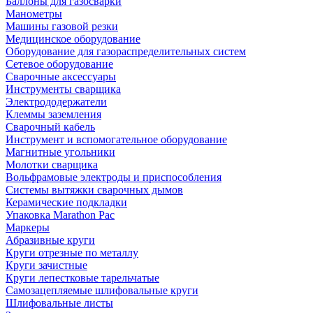
Баллоны для газосварки
Манометры
Машины газовой резки
Медицинское оборудование
Оборудование для газораспределительных систем
Сетевое оборудование
Сварочные аксессуары
Инструменты сварщика
Электрододержатели
Клеммы заземления
Сварочный кабель
Инструмент и вспомогательное оборудование
Магнитные угольники
Молотки сварщика
Вольфрамовые электроды и приспособления
Системы вытяжки сварочных дымов
Керамические подкладки
Упаковка Marathon Pac
Маркеры
Абразивные круги
Круги отрезные по металлу
Круги зачистные
Круги лепестковые тарельчатые
Самозацепляемые шлифовальные круги
Шлифовальные листы