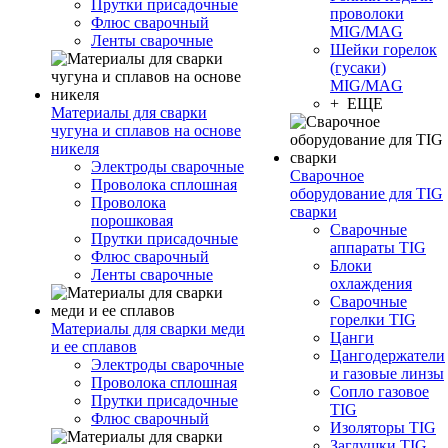
Прутки присадочные
проволоки
Флюс сварочный
MIG/MAG
Ленты сварочные
Шейки горелок
(гусаки)
MIG/MAG
+ ЕЩЕ
Материалы для сварки
чугуна и сплавов на основе
никеля
Электроды сварочные
Сварочное
Проволока сплошная
оборудование для TIG
Проволока
сварки
порошковая
Сварочные
Прутки присадочные
аппараты TIG
Флюс сварочный
Блоки
Ленты сварочные
охлаждения
Сварочные
горелки TIG
Материалы для сварки меди
Цанги
и ее сплавов
Цангодержатели
Электроды сварочные
и газовые линзы
Проволока сплошная
Сопло газовое
Прутки присадочные
TIG
Флюс сварочный
Изоляторы TIG
Заглушки TIG