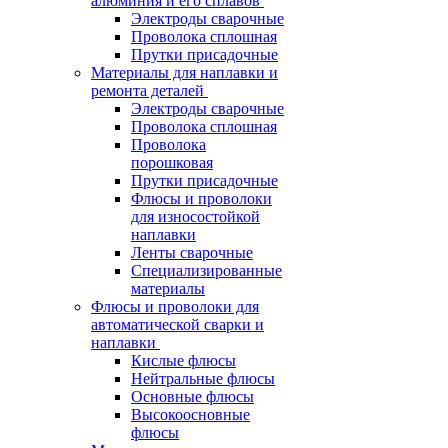
алюминия и его сплавов
Электроды сварочные
Проволока сплошная
Прутки присадочные
Материалы для наплавки и
ремонта деталей
Электроды сварочные
Проволока сплошная
Проволока
порошковая
Прутки присадочные
Флюсы и проволоки
для износостойкой
наплавки
Ленты сварочные
Специализированные
материалы
Флюсы и проволоки для
автоматической сварки и
наплавки
Кислые флюсы
Нейтральные флюсы
Основные флюсы
Высокоосновные
флюсы