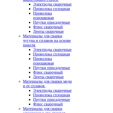
Электроды сварочные
Проволока сплошная
Проволока
порошковая
Прутки присадочные
Флюс сварочный
Ленты сварочные
Материалы для сварки
чугуна и сплавов на основе
никеля
Электроды сварочные
Проволока сплошная
Проволока
порошковая
Прутки присадочные
Флюс сварочный
Ленты сварочные
Материалы для сварки меди
и ее сплавов
Электроды сварочные
Проволока сплошная
Прутки присадочные
Флюс сварочный
Материалы для сварки