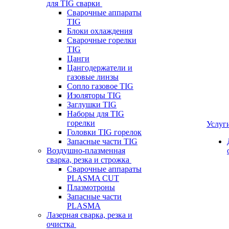
для TIG сварки
Сварочные аппараты
TIG
Блоки охлаждения
Сварочные горелки
TIG
Цанги
Цангодержатели и
газовые линзы
Сопло газовое TIG
Изоляторы TIG
Заглушки TIG
Наборы для TIG
горелки
Услуг
Головки TIG горелок
Запасные части TIG
Воздушно-плазменная
сварка, резка и строжка
Сварочные аппараты
PLASMA CUT
Плазмотроны
Запасные части
PLASMA
Лазерная сварка, резка и
очистка