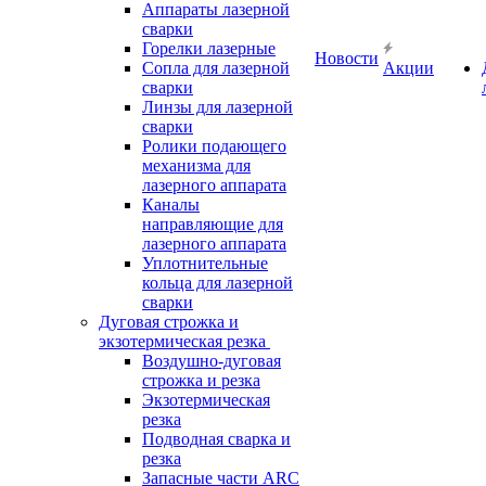
Аппараты лазерной
сварки
Горелки лазерные
Новости
Сопла для лазерной
Акции
сварки
Линзы для лазерной
сварки
Ролики подающего
механизма для
лазерного аппарата
Каналы
направляющие для
лазерного аппарата
Уплотнительные
кольца для лазерной
сварки
Дуговая строжка и
экзотермическая резка
Воздушно-дуговая
строжка и резка
Экзотермическая
резка
Подводная сварка и
резка
Запасные части ARC