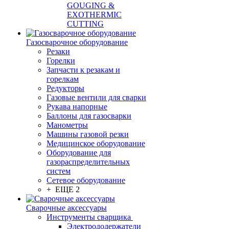
GOUGING &
EXOTHERMIC
CUTTING
Газосварочное оборудование
Резаки
Горелки
Запчасти к резакам и
горелкам
Редукторы
Газовые вентили для сварки
Рукава напорные
Баллоны для газосварки
Манометры
Машины газовой резки
Медицинское оборудование
Оборудование для
газораспределительных
систем
Сетевое оборудование
+ ЕЩЕ 2
Сварочные аксессуары
Инструменты сварщика
Электрододержатели