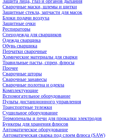
Защита лица, глаз и органов дыхания
Сварочные маски, шлемы и щитки
Защитные стекла, запчасти для масок
Блоки подачи воздуха
Защитные очки
Респираторы
Спецодежда для сварщиков
Одежда сварщика
Обувь сварщика
Перчатки сварочные
Химические материалы для сварки
Травильные пасты, спреи, флюсы
Прочее
Сварочные шторы
Сварочные занавесы
Сварочные полотна и одеяла
Комплектующие
Вспомогательное оборудование
Пульты дистанционного управления
Транспортные тележки
Сушильное оборудование
Термопеналы и печи для прокалки электродов
Бункеры для хранения флюсов
Автоматическое оборудование
Автоматическая сварка под слоем флюса (SAW)