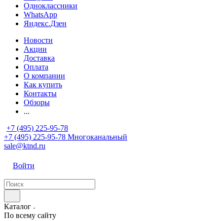
Одноклассники
WhatsApp
Яндекс.Дзен
Новости
Акции
Доставка
Оплата
О компании
Как купить
Контакты
Обзоры
...
+7 (495) 225-95-78
+7 (495) 225-95-78
Многоканальный
sale@ktnd.ru
Войти
Каталог
По всему сайту