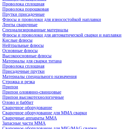
Проволока сплошная
Проволока порошковая
Прутки присадочные
Флюсы и проволоки для износостойкой наплавки
Ленты сварочные
Специализированные материалы
Флюсы и проволоки для автоматической сварки и наплавки
Кислые флюсы
Нейтральные флюсы
Основные флюсы
Высокоосновные флюсы
Материалы для сварки титана
Проволока сплошная
Присадочные прутки
Материалы специального назначения
Строжка и резка
Припои
Припои оловянно-свинцовые
Припои высокотехнологичные
Олово и баббит
Сварочное оборудование
Сварочное оборудование для MMA сварки
Сварочные аппараты MMA
Запасные части MMA
Сварочное оборудование для MIG/MAG сварки