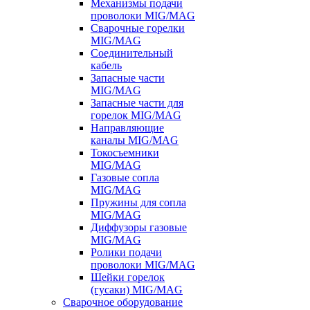
Механизмы подачи
проволоки MIG/MAG
Сварочные горелки
MIG/MAG
Соединительный
кабель
Запасные части
MIG/MAG
Запасные части для
горелок MIG/MAG
Направляющие
каналы MIG/MAG
Токосъемники
MIG/MAG
Газовые сопла
MIG/MAG
Пружины для сопла
MIG/MAG
Диффузоры газовые
MIG/MAG
Ролики подачи
проволоки MIG/MAG
Шейки горелок
(гусаки) MIG/MAG
Сварочное оборудование