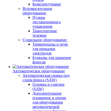
Комплектующие
Вспомогательное
оборудование
Пульты
дистанционного
управления
Транспортные
тележки
Сушильное оборудование
Термопеналы и печи
для прокалки
электродов
Бункеры для хранения
флюсов
Автоматическое оборудование
Автоматическая сварка под
слоем флюса (SAW)
Головки и горелки
(SAW)
Дополнительные
оснащение и опции
для оборудования
автоматической