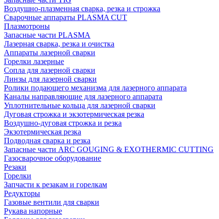
Воздушно-плазменная сварка, резка и строжка
Сварочные аппараты PLASMA CUT
Плазмотроны
Запасные части PLASMA
Лазерная сварка, резка и очистка
Аппараты лазерной сварки
Горелки лазерные
Сопла для лазерной сварки
Линзы для лазерной сварки
Ролики подающего механизма для лазерного аппарата
Каналы направляющие для лазерного аппарата
Уплотнительные кольца для лазерной сварки
Дуговая строжка и экзотермическая резка
Воздушно-дуговая строжка и резка
Экзотермическая резка
Подводная сварка и резка
Запасные части ARC GOUGING & EXOTHERMIC CUTTING
Газосварочное оборудование
Резаки
Горелки
Запчасти к резакам и горелкам
Редукторы
Газовые вентили для сварки
Рукава напорные