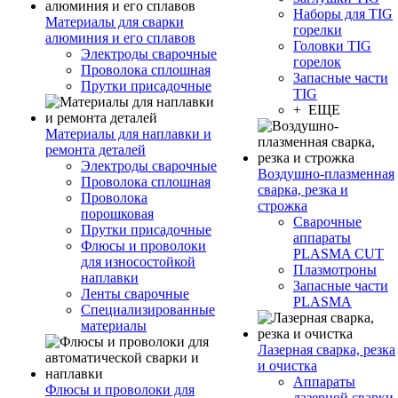
Наборы для TIG
Материалы для сварки
горелки
алюминия и его сплавов
Головки TIG
Электроды сварочные
горелок
Проволока сплошная
Запасные части
Прутки присадочные
TIG
+ ЕЩЕ
Материалы для наплавки и
ремонта деталей
Электроды сварочные
Воздушно-плазменная
Проволока сплошная
сварка, резка и
Проволока
строжка
порошковая
Сварочные
Прутки присадочные
аппараты
Флюсы и проволоки
PLASMA CUT
для износостойкой
Плазмотроны
наплавки
Запасные части
Ленты сварочные
PLASMA
Специализированные
материалы
Лазерная сварка, резка
и очистка
Аппараты
Флюсы и проволоки для
лазерной сварки