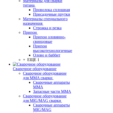
Материалы для сварки
титана
Проволока сплошная
Присадочные прутки
Материалы специального
назначения
Строжка и резка
Припои
Припои оловянно-
свинцовые
Припои
высокотехнологичные
Олово и баббит
+ ЕЩЕ 1
Сварочное оборудование
Сварочное оборудование
для MMA сварки
Сварочные аппараты
MMA
Запасные части MMA
Сварочное оборудование
для MIG/MAG сварки
Сварочные аппараты
MIG/MAG