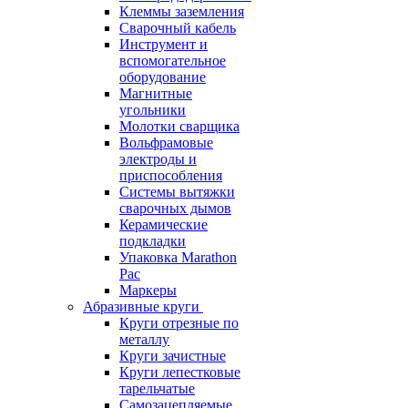
Клеммы заземления
Сварочный кабель
Инструмент и
вспомогательное
оборудование
Магнитные
угольники
Молотки сварщика
Вольфрамовые
электроды и
приспособления
Системы вытяжки
сварочных дымов
Керамические
подкладки
Упаковка Marathon
Pac
Маркеры
Абразивные круги
Круги отрезные по
металлу
Круги зачистные
Круги лепестковые
тарельчатые
Самозацепляемые