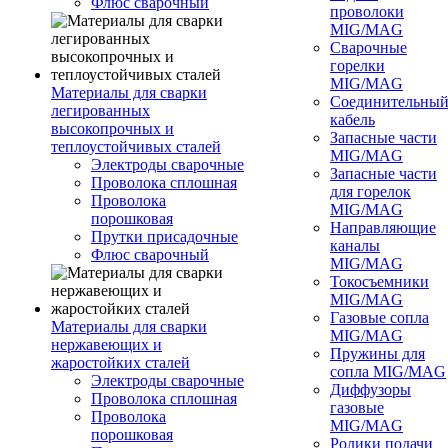
Флюс сварочный
проволоки
MIG/MAG
Сварочные
горелки
MIG/MAG
Материалы для сварки
Соединительны
легированных
кабель
высокопрочных и
Запасные части
теплоустойчивых сталей
MIG/MAG
Электроды сварочные
Запасные части
Проволока сплошная
для горелок
Проволока
MIG/MAG
порошковая
Направляющие
Прутки присадочные
каналы
Флюс сварочный
MIG/MAG
Токосъемники
MIG/MAG
Газовые сопла
Материалы для сварки
MIG/MAG
нержавеющих и
Пружины для
жаростойких сталей
сопла MIG/MAG
Электроды сварочные
Диффузоры
Проволока сплошная
газовые
Проволока
MIG/MAG
порошковая
Ролики подачи