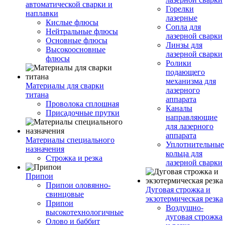
автоматической сварки и
Горелки
наплавки
лазерные
Кислые флюсы
Сопла для
Нейтральные флюсы
лазерной сварки
Основные флюсы
Линзы для
Высокоосновные
лазерной сварки
флюсы
Ролики
подающего
механизма для
Материалы для сварки
лазерного
титана
аппарата
Проволока сплошная
Каналы
Присадочные прутки
направляющие
для лазерного
аппарата
Материалы специального
Уплотнительные
назначения
кольца для
Строжка и резка
лазерной сварки
Припои
Припои оловянно-
Дуговая строжка и
свинцовые
экзотермическая резка
Припои
Воздушно-
высокотехнологичные
дуговая строжка
Олово и баббит