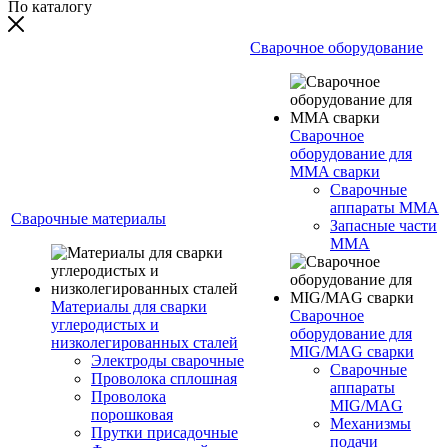
По каталогу
Сварочное оборудование
Сварочное
оборудование для
MMA сварки
Сварочные
аппараты MMA
Сварочные материалы
Запасные части
MMA
Материалы для сварки
Сварочное
углеродистых и
оборудование для
низколегированных сталей
MIG/MAG сварки
Электроды сварочные
Сварочные
Проволока сплошная
аппараты
Проволока
MIG/MAG
порошковая
Механизмы
Прутки присадочные
подачи