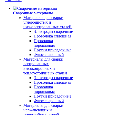
Сварочные материалы
Материалы для сварки
углеродистых и
низколегированных сталей
Электроды сварочные
Проволока сплошная
Проволока
порошковая
Прутки присадочные
Флюс сварочный
Материалы для сварки
легированных
высокопрочных и
теплоустойчивых сталей
Электроды сварочные
Проволока сплошная
Проволока
порошковая
Прутки присадочные
Флюс сварочный
Материалы для сварки
нержавеющих и
жаростойких сталей