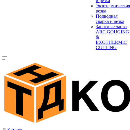
и резка
Экзотермическая
резка
Подводная
сварка и резка
Запасные части
ARC GOUGING
&
EXOTHERMIC
CUTTING
Каталог