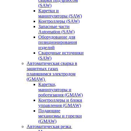
сварки под флюсом
(SAW)
Каретки и
манипуляторы (SAW)
Контроллеры (SAW)
Запасные части
Automation (SAW)
Оборудование для
позиционирования
изделий
Сварочные источники
(SAW)
Автоматическая сварка в
защитных газах
плавящимся электродом
(GMAW)
Каретки,
манипуляторы и
роботизация (GMAW)
Контроллеры и блоки
управления (GMAW)
Подающие
механизмы и горелки
(GMAW)
Автоматическая резка