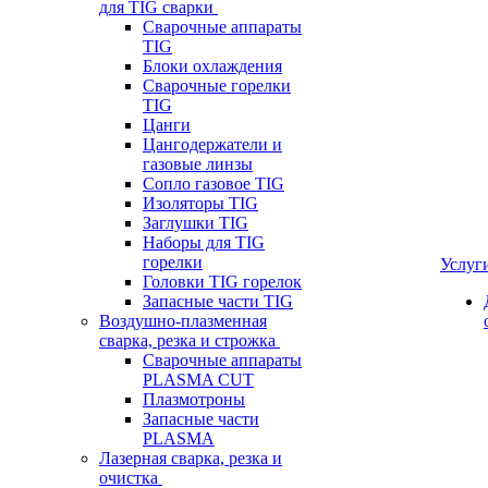
для TIG сварки
Сварочные аппараты
TIG
Блоки охлаждения
Сварочные горелки
TIG
Цанги
Цангодержатели и
газовые линзы
Сопло газовое TIG
Изоляторы TIG
Заглушки TIG
Наборы для TIG
горелки
Услуг
Головки TIG горелок
Запасные части TIG
Воздушно-плазменная
сварка, резка и строжка
Сварочные аппараты
PLASMA CUT
Плазмотроны
Запасные части
PLASMA
Лазерная сварка, резка и
очистка