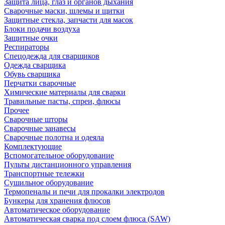
Защита лица, глаз и органов дыхания
Сварочные маски, шлемы и щитки
Защитные стекла, запчасти для масок
Блоки подачи воздуха
Защитные очки
Респираторы
Спецодежда для сварщиков
Одежда сварщика
Обувь сварщика
Перчатки сварочные
Химические материалы для сварки
Травильные пасты, спреи, флюсы
Прочее
Сварочные шторы
Сварочные занавесы
Сварочные полотна и одеяла
Комплектующие
Вспомогательное оборудование
Пульты дистанционного управления
Транспортные тележки
Сушильное оборудование
Термопеналы и печи для прокалки электродов
Бункеры для хранения флюсов
Автоматическое оборудование
Автоматическая сварка под слоем флюса (SAW)