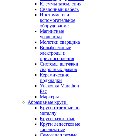
Клеммы заземления
Сварочный кабель
Инструмент и
вспомогательное
оборудование
Магнитные
угольники
Молотки сварщика
Вольфрамовые
электроды и
приспособления
Системы вытяжки
сварочных дымов
Керамические
подкладки
Упаковка Marathon
Pac
Маркеры
Абразивные круги
Круги отрезные по
металлу
Круги зачистные
Круги лепестковые
тарельчатые
Самозацепляемые