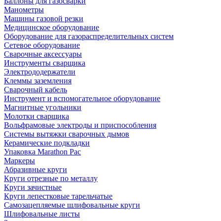
Баллоны для газосварки
Манометры
Машины газовой резки
Медицинское оборудование
Оборудование для газораспределительных систем
Сетевое оборудование
Сварочные аксессуары
Инструменты сварщика
Электрододержатели
Клеммы заземления
Сварочный кабель
Инструмент и вспомогательное оборудование
Магнитные угольники
Молотки сварщика
Вольфрамовые электроды и приспособления
Системы вытяжки сварочных дымов
Керамические подкладки
Упаковка Marathon Pac
Маркеры
Абразивные круги
Круги отрезные по металлу
Круги зачистные
Круги лепестковые тарельчатые
Самозацепляемые шлифовальные круги
Шлифовальные листы