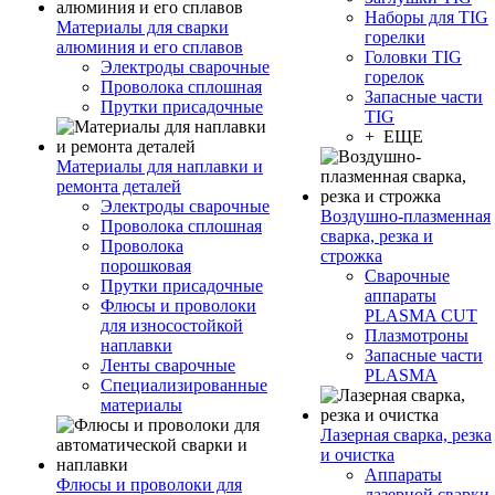
Наборы для TIG
Материалы для сварки
горелки
алюминия и его сплавов
Головки TIG
Электроды сварочные
горелок
Проволока сплошная
Запасные части
Прутки присадочные
TIG
+ ЕЩЕ
Материалы для наплавки и
ремонта деталей
Электроды сварочные
Воздушно-плазменная
Проволока сплошная
сварка, резка и
Проволока
строжка
порошковая
Сварочные
Прутки присадочные
аппараты
Флюсы и проволоки
PLASMA CUT
для износостойкой
Плазмотроны
наплавки
Запасные части
Ленты сварочные
PLASMA
Специализированные
материалы
Лазерная сварка, резка
и очистка
Аппараты
Флюсы и проволоки для
лазерной сварки