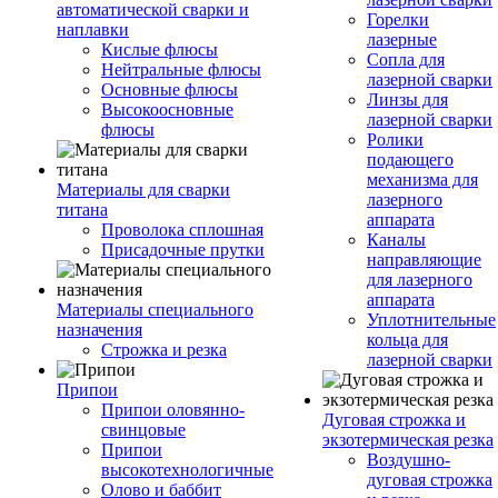
автоматической сварки и
Горелки
наплавки
лазерные
Кислые флюсы
Сопла для
Нейтральные флюсы
лазерной сварки
Основные флюсы
Линзы для
Высокоосновные
лазерной сварки
флюсы
Ролики
подающего
механизма для
Материалы для сварки
лазерного
титана
аппарата
Проволока сплошная
Каналы
Присадочные прутки
направляющие
для лазерного
аппарата
Материалы специального
Уплотнительные
назначения
кольца для
Строжка и резка
лазерной сварки
Припои
Припои оловянно-
Дуговая строжка и
свинцовые
экзотермическая резка
Припои
Воздушно-
высокотехнологичные
дуговая строжка
Олово и баббит