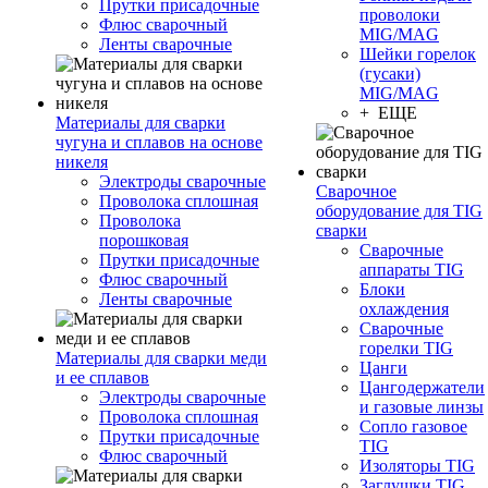
Прутки присадочные
проволоки
Флюс сварочный
MIG/MAG
Ленты сварочные
Шейки горелок
(гусаки)
MIG/MAG
+ ЕЩЕ
Материалы для сварки
чугуна и сплавов на основе
никеля
Электроды сварочные
Сварочное
Проволока сплошная
оборудование для TIG
Проволока
сварки
порошковая
Сварочные
Прутки присадочные
аппараты TIG
Флюс сварочный
Блоки
Ленты сварочные
охлаждения
Сварочные
горелки TIG
Материалы для сварки меди
Цанги
и ее сплавов
Цангодержатели
Электроды сварочные
и газовые линзы
Проволока сплошная
Сопло газовое
Прутки присадочные
TIG
Флюс сварочный
Изоляторы TIG
Заглушки TIG