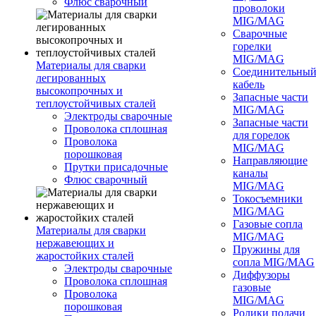
Флюс сварочный
проволоки
MIG/MAG
Сварочные
горелки
MIG/MAG
Материалы для сварки
Соединительны
легированных
кабель
высокопрочных и
Запасные части
теплоустойчивых сталей
MIG/MAG
Электроды сварочные
Запасные части
Проволока сплошная
для горелок
Проволока
MIG/MAG
порошковая
Направляющие
Прутки присадочные
каналы
Флюс сварочный
MIG/MAG
Токосъемники
MIG/MAG
Газовые сопла
Материалы для сварки
MIG/MAG
нержавеющих и
Пружины для
жаростойких сталей
сопла MIG/MAG
Электроды сварочные
Диффузоры
Проволока сплошная
газовые
Проволока
MIG/MAG
порошковая
Ролики подачи