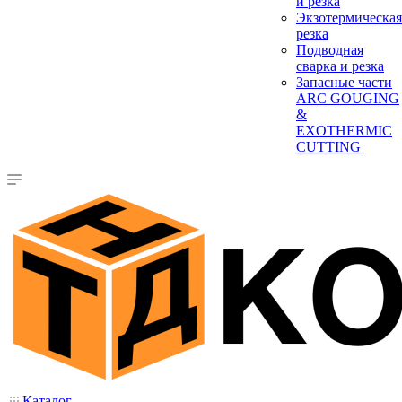
и резка
Экзотермическая
резка
Подводная
сварка и резка
Запасные части
ARC GOUGING
&
EXOTHERMIC
CUTTING
Каталог