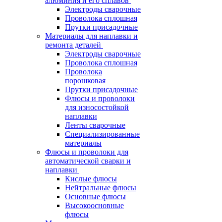
алюминия и его сплавов
Электроды сварочные
Проволока сплошная
Прутки присадочные
Материалы для наплавки и
ремонта деталей
Электроды сварочные
Проволока сплошная
Проволока
порошковая
Прутки присадочные
Флюсы и проволоки
для износостойкой
наплавки
Ленты сварочные
Специализированные
материалы
Флюсы и проволоки для
автоматической сварки и
наплавки
Кислые флюсы
Нейтральные флюсы
Основные флюсы
Высокоосновные
флюсы