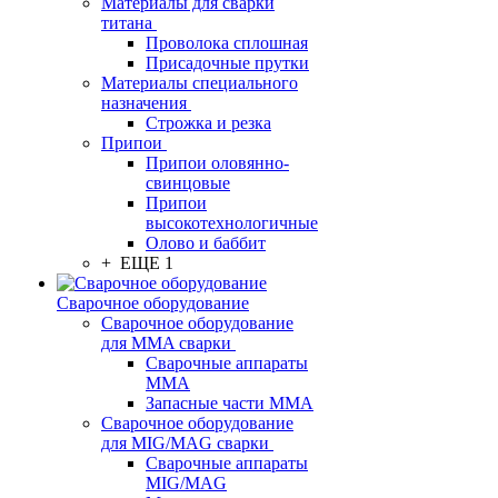
Материалы для сварки
титана
Проволока сплошная
Присадочные прутки
Материалы специального
назначения
Строжка и резка
Припои
Припои оловянно-
свинцовые
Припои
высокотехнологичные
Олово и баббит
+ ЕЩЕ 1
Сварочное оборудование
Сварочное оборудование
для MMA сварки
Сварочные аппараты
MMA
Запасные части MMA
Сварочное оборудование
для MIG/MAG сварки
Сварочные аппараты
MIG/MAG