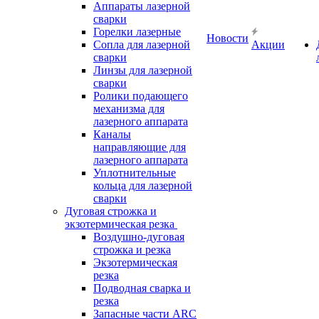
Аппараты лазерной
сварки
Горелки лазерные
Новости
Сопла для лазерной
Акции
сварки
Линзы для лазерной
сварки
Ролики подающего
механизма для
лазерного аппарата
Каналы
направляющие для
лазерного аппарата
Уплотнительные
кольца для лазерной
сварки
Дуговая строжка и
экзотермическая резка
Воздушно-дуговая
строжка и резка
Экзотермическая
резка
Подводная сварка и
резка
Запасные части ARC