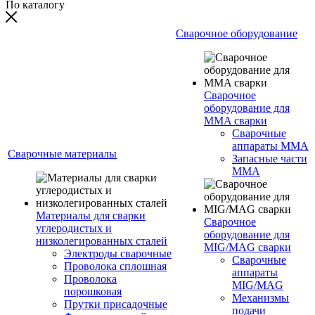
По каталогу
Сварочное оборудование
Сварочное
оборудование для
MMA сварки
Сварочные
аппараты MMA
Сварочные материалы
Запасные части
MMA
Материалы для сварки
Сварочное
углеродистых и
оборудование для
низколегированных сталей
MIG/MAG сварки
Электроды сварочные
Сварочные
Проволока сплошная
аппараты
Проволока
MIG/MAG
порошковая
Механизмы
Прутки присадочные
подачи