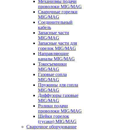
Механизмы подачи
проволоки MIG/MAG
Сварочные горелки
MIG/MAG
Соединительный
кабель
Запасные части
MIG/MAG
Запасные части для
горелок MIG/MAG
Направляющие
каналы MIG/MAG
Токосъемники
MIG/MAG
Газовые сопла
MIG/MAG
Пружины для сопла
MIG/MAG
Диффузоры газовые
MIG/MAG
Ролики подачи
проволоки MIG/MAG
Шейки горелок
(гусаки) MIG/MAG
Сварочное оборудование