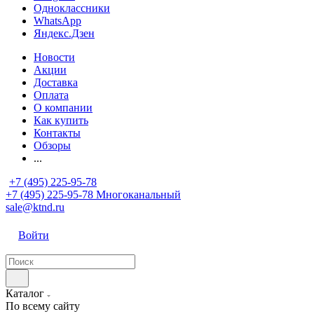
Одноклассники
WhatsApp
Яндекс.Дзен
Новости
Акции
Доставка
Оплата
О компании
Как купить
Контакты
Обзоры
...
+7 (495) 225-95-78
+7 (495) 225-95-78
Многоканальный
sale@ktnd.ru
Войти
Каталог
По всему сайту