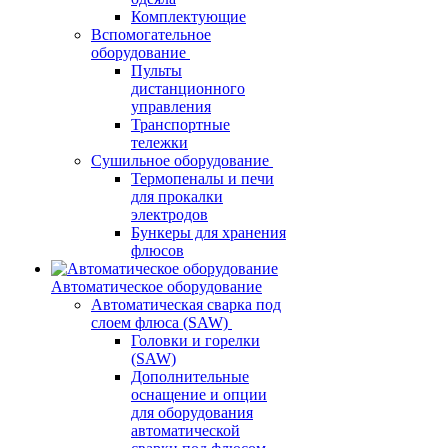
Комплектующие
Вспомогательное
оборудование
Пульты
дистанционного
управления
Транспортные
тележки
Сушильное оборудование
Термопеналы и печи
для прокалки
электродов
Бункеры для хранения
флюсов
Автоматическое оборудование
Автоматическая сварка под
слоем флюса (SAW)
Головки и горелки
(SAW)
Дополнительные
оснащение и опции
для оборудования
автоматической