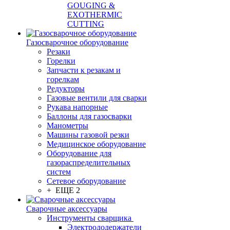
GOUGING &
EXOTHERMIC
CUTTING
Газосварочное оборудование
Резаки
Горелки
Запчасти к резакам и
горелкам
Редукторы
Газовые вентили для сварки
Рукава напорные
Баллоны для газосварки
Манометры
Машины газовой резки
Медицинское оборудование
Оборудование для
газораспределительных
систем
Сетевое оборудование
+ ЕЩЕ 2
Сварочные аксессуары
Инструменты сварщика
Электрододержатели