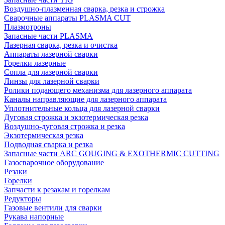
Воздушно-плазменная сварка, резка и строжка
Сварочные аппараты PLASMA CUT
Плазмотроны
Запасные части PLASMA
Лазерная сварка, резка и очистка
Аппараты лазерной сварки
Горелки лазерные
Сопла для лазерной сварки
Линзы для лазерной сварки
Ролики подающего механизма для лазерного аппарата
Каналы направляющие для лазерного аппарата
Уплотнительные кольца для лазерной сварки
Дуговая строжка и экзотермическая резка
Воздушно-дуговая строжка и резка
Экзотермическая резка
Подводная сварка и резка
Запасные части ARC GOUGING & EXOTHERMIC CUTTING
Газосварочное оборудование
Резаки
Горелки
Запчасти к резакам и горелкам
Редукторы
Газовые вентили для сварки
Рукава напорные