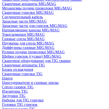
Сварочные аппараты MIG/MAG
Механизмы подачи проволоки MIG/MAG
Сварочные горелки MIG/MAG
Соединительный кабель
Запасные части MIG/MAG
Запасные части для горелок MIG/MAG
Направляющие каналы MIG/MAG
Токосъемники MIG/MAG
Газовые сопла MIG/MAG
Пружины для сопла MIG/MAG
Диффузоры газовые MIG/MAG
Ролики подачи проволоки MIG/MAG
Шейки горелок (гусаки) MIG/MAG
Сварочное оборудование для TIG сварки
Сварочные аппараты TIG
Блоки охлаждения
Сварочные горелки TIG
Цанги
Цангодержатели и газовые линзы
Сопло газовое TIG
Изоляторы TIG
Заглушки TIG
Наборы для TIG горелки
Головки TIG горелок
Запасные части TIG