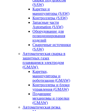
сварки под флюсом
(SAW)
Каретки и
манипуляторы (SAW)
Контроллеры (SAW)
Запасные части
Automation (SAW)
Оборудование для
позиционирования
изделий
Сварочные источники
(SAW)
Автоматическая сварка в
защитных газах
плавящимся электродом
(GMAW)
Каретки,
манипуляторы и
роботизация (GMAW)
Контроллеры и блоки
управления (GMAW)
Подающие
механизмы и горелки
(GMAW)
Автоматическая резка