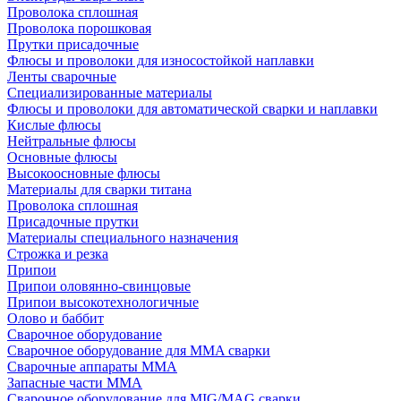
Проволока сплошная
Проволока порошковая
Прутки присадочные
Флюсы и проволоки для износостойкой наплавки
Ленты сварочные
Специализированные материалы
Флюсы и проволоки для автоматической сварки и наплавки
Кислые флюсы
Нейтральные флюсы
Основные флюсы
Высокоосновные флюсы
Материалы для сварки титана
Проволока сплошная
Присадочные прутки
Материалы специального назначения
Строжка и резка
Припои
Припои оловянно-свинцовые
Припои высокотехнологичные
Олово и баббит
Сварочное оборудование
Сварочное оборудование для MMA сварки
Сварочные аппараты MMA
Запасные части MMA
Сварочное оборудование для MIG/MAG сварки