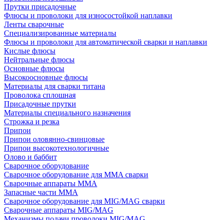
Прутки присадочные
Флюсы и проволоки для износостойкой наплавки
Ленты сварочные
Специализированные материалы
Флюсы и проволоки для автоматической сварки и наплавки
Кислые флюсы
Нейтральные флюсы
Основные флюсы
Высокоосновные флюсы
Материалы для сварки титана
Проволока сплошная
Присадочные прутки
Материалы специального назначения
Строжка и резка
Припои
Припои оловянно-свинцовые
Припои высокотехнологичные
Олово и баббит
Сварочное оборудование
Сварочное оборудование для MMA сварки
Сварочные аппараты MMA
Запасные части MMA
Сварочное оборудование для MIG/MAG сварки
Сварочные аппараты MIG/MAG
Механизмы подачи проволоки MIG/MAG