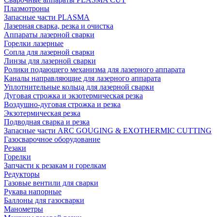
Плазмотроны
Запасные части PLASMA
Лазерная сварка, резка и очистка
Аппараты лазерной сварки
Горелки лазерные
Сопла для лазерной сварки
Линзы для лазерной сварки
Ролики подающего механизма для лазерного аппарата
Каналы направляющие для лазерного аппарата
Уплотнительные кольца для лазерной сварки
Дуговая строжка и экзотермическая резка
Воздушно-дуговая строжка и резка
Экзотермическая резка
Подводная сварка и резка
Запасные части ARC GOUGING & EXOTHERMIC CUTTING
Газосварочное оборудование
Резаки
Горелки
Запчасти к резакам и горелкам
Редукторы
Газовые вентили для сварки
Рукава напорные
Баллоны для газосварки
Манометры