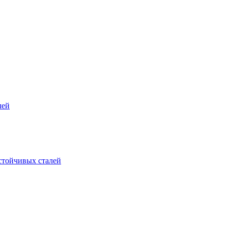
лей
стойчивых сталей