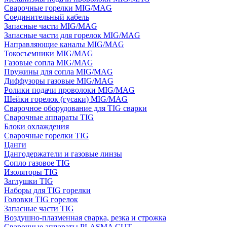
Сварочные горелки MIG/MAG
Соединительный кабель
Запасные части MIG/MAG
Запасные части для горелок MIG/MAG
Направляющие каналы MIG/MAG
Токосъемники MIG/MAG
Газовые сопла MIG/MAG
Пружины для сопла MIG/MAG
Диффузоры газовые MIG/MAG
Ролики подачи проволоки MIG/MAG
Шейки горелок (гусаки) MIG/MAG
Сварочное оборудование для TIG сварки
Сварочные аппараты TIG
Блоки охлаждения
Сварочные горелки TIG
Цанги
Цангодержатели и газовые линзы
Сопло газовое TIG
Изоляторы TIG
Заглушки TIG
Наборы для TIG горелки
Головки TIG горелок
Запасные части TIG
Воздушно-плазменная сварка, резка и строжка
Сварочные аппараты PLASMA CUT