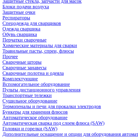
Защитные стекла, запчасти для масок
Блоки подачи воздуха
Защитные очки
Респираторы
Спецодежда для сварщиков
Одежда сварщика
Обувь сварщика
Перчатки сварочные
Химические материалы для сварки
Травильные пасты, спреи, флюсы
Прочее
Сварочные шторы
Сварочные занавесы
Сварочные полотна и одеяла
Комплектующие
Вспомогательное оборудование
Пульты дистанционного управления
Транспортные тележки
Сушильное оборудование
Термопеналы и печи для прокалки электродов
Бункеры для хранения флюсов
Автоматическое оборудование
Автоматическая сварка под слоем флюса (SAW)
Головки и горелки (SAW)
Дополнительные оснащение и опции для оборудования автома