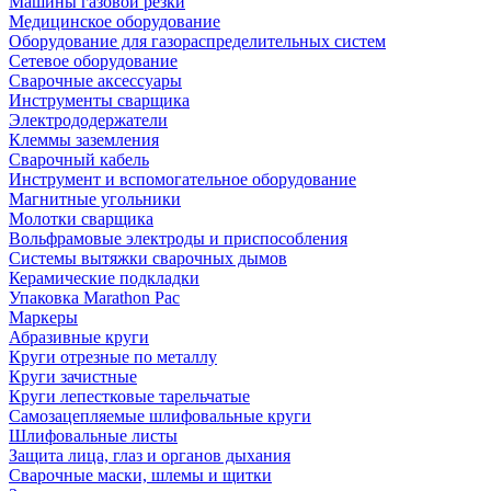
Машины газовой резки
Медицинское оборудование
Оборудование для газораспределительных систем
Сетевое оборудование
Сварочные аксессуары
Инструменты сварщика
Электрододержатели
Клеммы заземления
Сварочный кабель
Инструмент и вспомогательное оборудование
Магнитные угольники
Молотки сварщика
Вольфрамовые электроды и приспособления
Системы вытяжки сварочных дымов
Керамические подкладки
Упаковка Marathon Pac
Маркеры
Абразивные круги
Круги отрезные по металлу
Круги зачистные
Круги лепестковые тарельчатые
Самозацепляемые шлифовальные круги
Шлифовальные листы
Защита лица, глаз и органов дыхания
Сварочные маски, шлемы и щитки