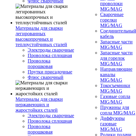
Флюс сварочный
проволоки
MIG/MAG
Сварочные
горелки
MIG/MAG
Материалы для сварки
Соединительны
легированных
кабель
высокопрочных и
Запасные части
теплоустойчивых сталей
MIG/MAG
Электроды сварочные
Запасные части
Проволока сплошная
для горелок
Проволока
MIG/MAG
порошковая
Направляющие
Прутки присадочные
каналы
Флюс сварочный
MIG/MAG
Токосъемники
MIG/MAG
Газовые сопла
Материалы для сварки
MIG/MAG
нержавеющих и
Пружины для
жаростойких сталей
сопла MIG/MAG
Электроды сварочные
Диффузоры
Проволока сплошная
газовые
Проволока
MIG/MAG
порошковая
Ролики подачи