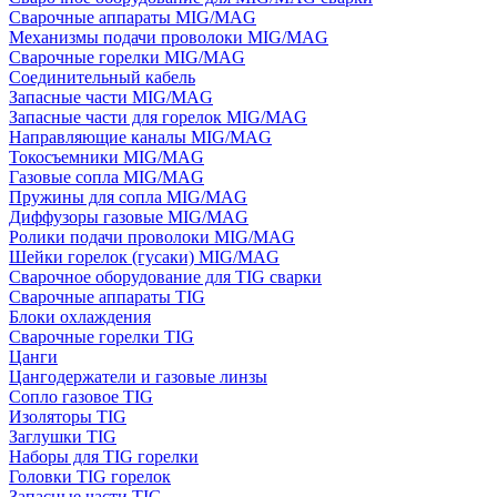
Сварочные аппараты MIG/MAG
Механизмы подачи проволоки MIG/MAG
Сварочные горелки MIG/MAG
Соединительный кабель
Запасные части MIG/MAG
Запасные части для горелок MIG/MAG
Направляющие каналы MIG/MAG
Токосъемники MIG/MAG
Газовые сопла MIG/MAG
Пружины для сопла MIG/MAG
Диффузоры газовые MIG/MAG
Ролики подачи проволоки MIG/MAG
Шейки горелок (гусаки) MIG/MAG
Сварочное оборудование для TIG сварки
Сварочные аппараты TIG
Блоки охлаждения
Сварочные горелки TIG
Цанги
Цангодержатели и газовые линзы
Сопло газовое TIG
Изоляторы TIG
Заглушки TIG
Наборы для TIG горелки
Головки TIG горелок
Запасные части TIG