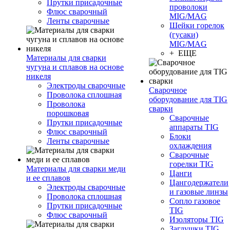
Прутки присадочные
проволоки
Флюс сварочный
MIG/MAG
Ленты сварочные
Шейки горелок
(гусаки)
MIG/MAG
+ ЕЩЕ
Материалы для сварки
чугуна и сплавов на основе
никеля
Электроды сварочные
Сварочное
Проволока сплошная
оборудование для TIG
Проволока
сварки
порошковая
Сварочные
Прутки присадочные
аппараты TIG
Флюс сварочный
Блоки
Ленты сварочные
охлаждения
Сварочные
горелки TIG
Материалы для сварки меди
Цанги
и ее сплавов
Цангодержатели
Электроды сварочные
и газовые линзы
Проволока сплошная
Сопло газовое
Прутки присадочные
TIG
Флюс сварочный
Изоляторы TIG
Заглушки TIG