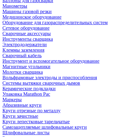
Баллоны для газосварки
Манометры
Машины газовой резки
Медицинское оборудование
Оборудование для газораспределительных систем
Сетевое оборудование
Сварочные аксессуары
Инструменты сварщика
Электрододержатели
Клеммы заземления
Сварочный кабель
Инструмент и вспомогательное оборудование
Магнитные угольники
Молотки сварщика
Вольфрамовые электроды и приспособления
Системы вытяжки сварочных дымов
Керамические подкладки
Упаковка Marathon Pac
Маркеры
Абразивные круги
Круги отрезные по металлу
Круги зачистные
Круги лепестковые тарельчатые
Самозацепляемые шлифовальные круги
Шлифовальные листы