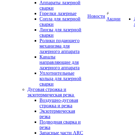
Аппараты лазерной
сварки
Горелки лазерные
Новости
Сопла для лазерной
Акции
сварки
Линзы для лазерной
сварки
Ролики подающего
механизма для
лазерного аппарата
Каналы
направляющие для
лазерного аппарата
Уплотнительные
кольца для лазерной
сварки
Дуговая строжка и
экзотермическая резка
Воздушно-дуговая
строжка и резка
Экзотермическая
резка
Подводная сварка и
резка
Запасные части ARC