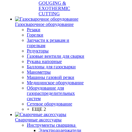
GOUGING &
EXOTHERMIC
CUTTING
Газосварочное оборудование
Резаки
Горелки
Запчасти к резакам и
горелкам
Редукторы
Газовые вентили для сварки
Рукава напорные
Баллоны для газосварки
Манометры
Машины газовой резки
Медицинское оборудование
Оборудование для
газораспределительных
систем
Сетевое оборудование
+ ЕЩЕ 2
Сварочные аксессуары
Инструменты сварщика
Электрододержатели