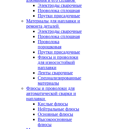
алюминия и его сплавов
Электроды сварочные
Проволока сплошная
Прутки присадочные
Материалы для наплавки и
ремонта деталей
Электроды сварочные
Проволока сплошная
Проволока
порошковая
Прутки присадочные
Флюсы и проволоки
для износостойкой
наплавки
Ленты сварочные
Специализированные
материалы
Флюсы и проволоки для
автоматической сварки и
наплавки
Кислые флюсы
Нейтральные флюсы
Основные флюсы
Высокоосновные
флюсы