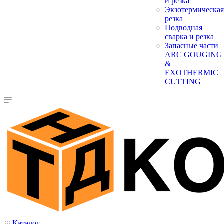
и резка
Экзотермическая
резка
Подводная
сварка и резка
Запасные части
ARC GOUGING
&
EXOTHERMIC
CUTTING
Каталог