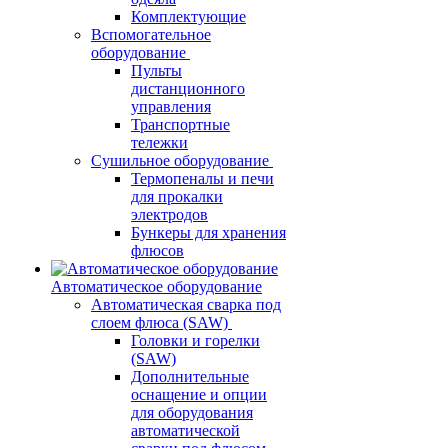
Комплектующие
Вспомогательное
оборудование
Пульты
дистанционного
управления
Транспортные
тележки
Сушильное оборудование
Термопеналы и печи
для прокалки
электродов
Бункеры для хранения
флюсов
Автоматическое оборудование
Автоматическая сварка под
слоем флюса (SAW)
Головки и горелки
(SAW)
Дополнительные
оснащение и опции
для оборудования
автоматической