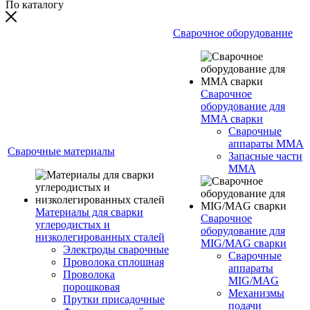
По каталогу
Сварочное оборудование
Сварочное
оборудование для
MMA сварки
Сварочные
аппараты MMA
Сварочные материалы
Запасные части
MMA
Материалы для сварки
Сварочное
углеродистых и
оборудование для
низколегированных сталей
MIG/MAG сварки
Электроды сварочные
Сварочные
Проволока сплошная
аппараты
Проволока
MIG/MAG
порошковая
Механизмы
Прутки присадочные
подачи