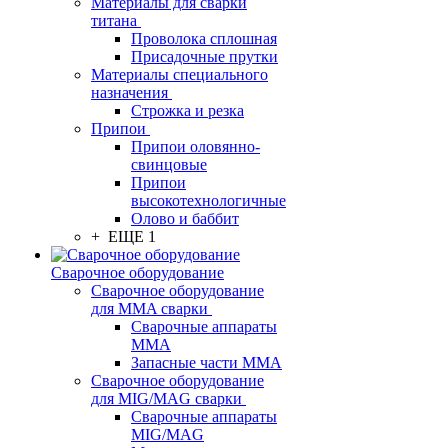
Материалы для сварки
титана
Проволока сплошная
Присадочные прутки
Материалы специального
назначения
Строжка и резка
Припои
Припои оловянно-
свинцовые
Припои
высокотехнологичные
Олово и баббит
+ ЕЩЕ 1
Сварочное оборудование
Сварочное оборудование
для MMA сварки
Сварочные аппараты
MMA
Запасные части MMA
Сварочное оборудование
для MIG/MAG сварки
Сварочные аппараты
MIG/MAG