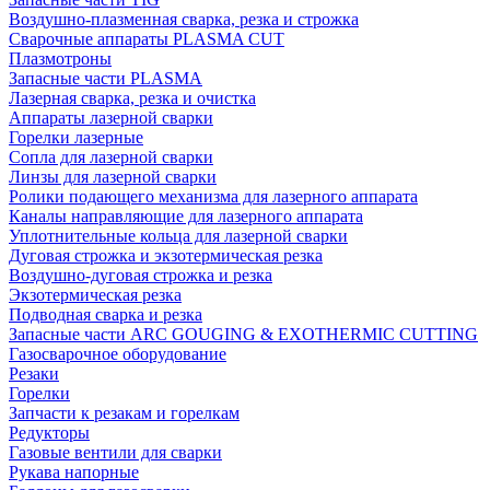
Воздушно-плазменная сварка, резка и строжка
Сварочные аппараты PLASMA CUT
Плазмотроны
Запасные части PLASMA
Лазерная сварка, резка и очистка
Аппараты лазерной сварки
Горелки лазерные
Сопла для лазерной сварки
Линзы для лазерной сварки
Ролики подающего механизма для лазерного аппарата
Каналы направляющие для лазерного аппарата
Уплотнительные кольца для лазерной сварки
Дуговая строжка и экзотермическая резка
Воздушно-дуговая строжка и резка
Экзотермическая резка
Подводная сварка и резка
Запасные части ARC GOUGING & EXOTHERMIC CUTTING
Газосварочное оборудование
Резаки
Горелки
Запчасти к резакам и горелкам
Редукторы
Газовые вентили для сварки
Рукава напорные