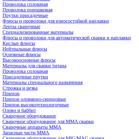
Проволока сплошная
Проволока порошковая
Прутки присадочные
Флюсы и проволоки для износостойкой наплавки
Ленты сварочные
Специализированные материалы
Флюсы и проволоки для автоматической сварки и наплавки
Кислые флюсы
Нейтральные флюсы
Основные флюсы
Высокоосновные флюсы
Материалы для сварки титана
Проволока сплошная
Присадочные прутки
Материалы специального назначения
Строжка и резка
Припои
Припои оловянно-свинцовые
Припои высокотехнологичные
Олово и баббит
Сварочное оборудование
Сварочное оборудование для MMA сварки
Сварочные аппараты MMA
Запасные части MMA
Сварочное оборудование для MIG/MAG сварки