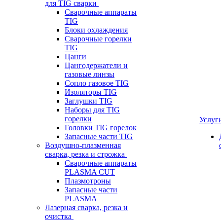
для TIG сварки
Сварочные аппараты
TIG
Блоки охлаждения
Сварочные горелки
TIG
Цанги
Цангодержатели и
газовые линзы
Сопло газовое TIG
Изоляторы TIG
Заглушки TIG
Наборы для TIG
горелки
Услуг
Головки TIG горелок
Запасные части TIG
Воздушно-плазменная
сварка, резка и строжка
Сварочные аппараты
PLASMA CUT
Плазмотроны
Запасные части
PLASMA
Лазерная сварка, резка и
очистка