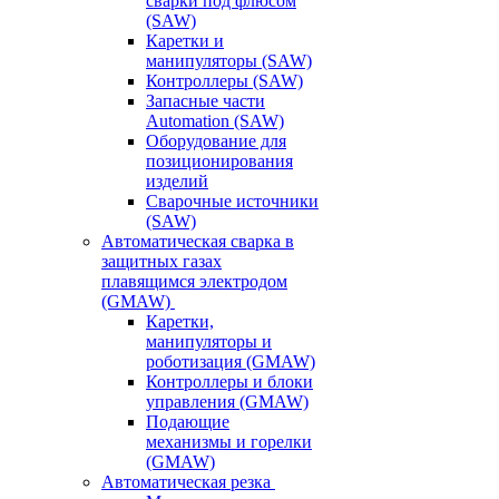
сварки под флюсом
(SAW)
Каретки и
манипуляторы (SAW)
Контроллеры (SAW)
Запасные части
Automation (SAW)
Оборудование для
позиционирования
изделий
Сварочные источники
(SAW)
Автоматическая сварка в
защитных газах
плавящимся электродом
(GMAW)
Каретки,
манипуляторы и
роботизация (GMAW)
Контроллеры и блоки
управления (GMAW)
Подающие
механизмы и горелки
(GMAW)
Автоматическая резка