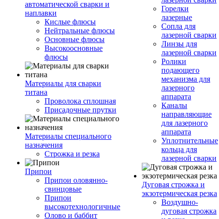
автоматической сварки и
Горелки
наплавки
лазерные
Кислые флюсы
Сопла для
Нейтральные флюсы
лазерной сварки
Основные флюсы
Линзы для
Высокоосновные
лазерной сварки
флюсы
Ролики
подающего
механизма для
Материалы для сварки
лазерного
титана
аппарата
Проволока сплошная
Каналы
Присадочные прутки
направляющие
для лазерного
аппарата
Материалы специального
Уплотнительные
назначения
кольца для
Строжка и резка
лазерной сварки
Припои
Припои оловянно-
Дуговая строжка и
свинцовые
экзотермическая резка
Припои
Воздушно-
высокотехнологичные
дуговая строжка
Олово и баббит