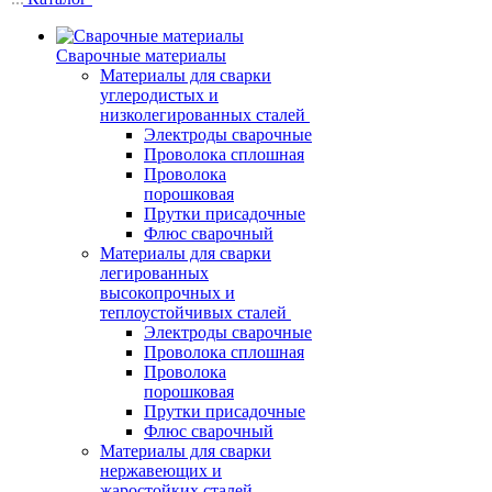
Сварочные материалы
Материалы для сварки
углеродистых и
низколегированных сталей
Электроды сварочные
Проволока сплошная
Проволока
порошковая
Прутки присадочные
Флюс сварочный
Материалы для сварки
легированных
высокопрочных и
теплоустойчивых сталей
Электроды сварочные
Проволока сплошная
Проволока
порошковая
Прутки присадочные
Флюс сварочный
Материалы для сварки
нержавеющих и
жаростойких сталей