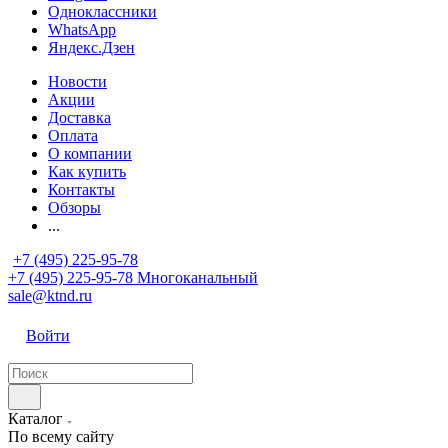
Одноклассники
WhatsApp
Яндекс.Дзен
Новости
Акции
Доставка
Оплата
О компании
Как купить
Контакты
Обзоры
...
+7 (495) 225-95-78
+7 (495) 225-95-78
Многоканальный
sale@ktnd.ru
Войти
Каталог
По всему сайту