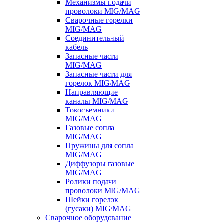
Механизмы подачи
проволоки MIG/MAG
Сварочные горелки
MIG/MAG
Соединительный
кабель
Запасные части
MIG/MAG
Запасные части для
горелок MIG/MAG
Направляющие
каналы MIG/MAG
Токосъемники
MIG/MAG
Газовые сопла
MIG/MAG
Пружины для сопла
MIG/MAG
Диффузоры газовые
MIG/MAG
Ролики подачи
проволоки MIG/MAG
Шейки горелок
(гусаки) MIG/MAG
Сварочное оборудование