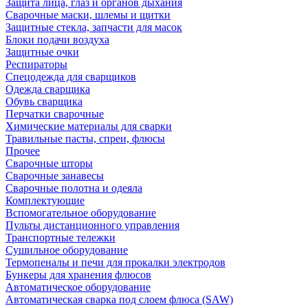
Защита лица, глаз и органов дыхания
Сварочные маски, шлемы и щитки
Защитные стекла, запчасти для масок
Блоки подачи воздуха
Защитные очки
Респираторы
Спецодежда для сварщиков
Одежда сварщика
Обувь сварщика
Перчатки сварочные
Химические материалы для сварки
Травильные пасты, спреи, флюсы
Прочее
Сварочные шторы
Сварочные занавесы
Сварочные полотна и одеяла
Комплектующие
Вспомогательное оборудование
Пульты дистанционного управления
Транспортные тележки
Сушильное оборудование
Термопеналы и печи для прокалки электродов
Бункеры для хранения флюсов
Автоматическое оборудование
Автоматическая сварка под слоем флюса (SAW)