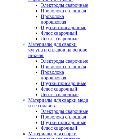
Электроды сварочные
Проволока сплошная
Проволока
порошковая
Прутки присадочные
Флюс сварочный
Ленты сварочные
Материалы для сварки
чугуна и сплавов на основе
никеля
Электроды сварочные
Проволока сплошная
Проволока
порошковая
Прутки присадочные
Флюс сварочный
Ленты сварочные
Материалы для сварки меди
и ее сплавов
Электроды сварочные
Проволока сплошная
Прутки присадочные
Флюс сварочный
Материалы для сварки