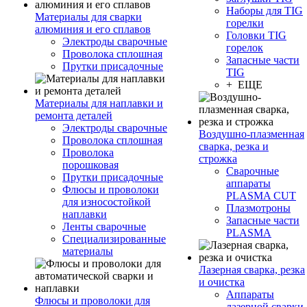
Наборы для TIG
Материалы для сварки
горелки
алюминия и его сплавов
Головки TIG
Электроды сварочные
горелок
Проволока сплошная
Запасные части
Прутки присадочные
TIG
+ ЕЩЕ
Материалы для наплавки и
ремонта деталей
Электроды сварочные
Воздушно-плазменная
Проволока сплошная
сварка, резка и
Проволока
строжка
порошковая
Сварочные
Прутки присадочные
аппараты
Флюсы и проволоки
PLASMA CUT
для износостойкой
Плазмотроны
наплавки
Запасные части
Ленты сварочные
PLASMA
Специализированные
материалы
Лазерная сварка, резка
и очистка
Аппараты
Флюсы и проволоки для
лазерной сварки