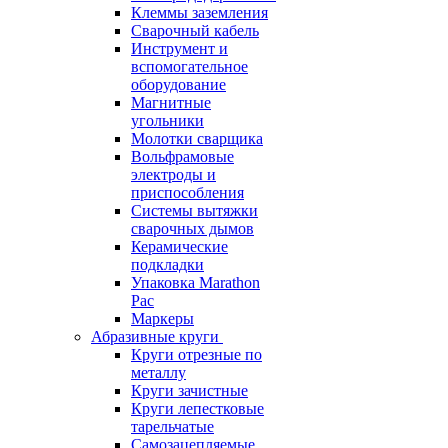
Клеммы заземления
Сварочный кабель
Инструмент и
вспомогательное
оборудование
Магнитные
угольники
Молотки сварщика
Вольфрамовые
электроды и
приспособления
Системы вытяжки
сварочных дымов
Керамические
подкладки
Упаковка Marathon
Pac
Маркеры
Абразивные круги
Круги отрезные по
металлу
Круги зачистные
Круги лепестковые
тарельчатые
Самозацепляемые