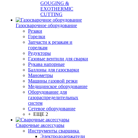
GOUGING &
EXOTHERMIC
CUTTING
Газосварочное оборудование
Резаки
Горелки
Запчасти к резакам и
горелкам
Редукторы
Газовые вентили для сварки
Рукава напорные
Баллоны для газосварки
Манометры
Машины газовой резки
Медицинское оборудование
Оборудование для
газораспределительных
систем
Сетевое оборудование
+ ЕЩЕ 2
Сварочные аксессуары
Инструменты сварщика
Электрододержатели