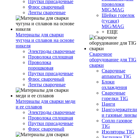
Прутки присадочные
проволоки
Флюс сварочный
MIG/MAG
Ленты сварочные
Шейки горелок
(гусаки)
MIG/MAG
+ ЕЩЕ
Материалы для сварки
чугуна и сплавов на основе
никеля
Электроды сварочные
Сварочное
Проволока сплошная
оборудование для TIG
Проволока
сварки
порошковая
Сварочные
Прутки присадочные
аппараты TIG
Флюс сварочный
Блоки
Ленты сварочные
охлаждения
Сварочные
горелки TIG
Материалы для сварки меди
Цанги
и ее сплавов
Цангодержатели
Электроды сварочные
и газовые линзы
Проволока сплошная
Сопло газовое
Прутки присадочные
TIG
Флюс сварочный
Изоляторы TIG
Заглушки TIG