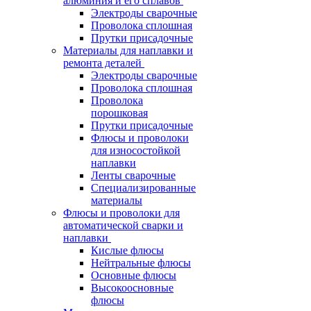
алюминия и его сплавов
Электроды сварочные
Проволока сплошная
Прутки присадочные
Материалы для наплавки и
ремонта деталей
Электроды сварочные
Проволока сплошная
Проволока
порошковая
Прутки присадочные
Флюсы и проволоки
для износостойкой
наплавки
Ленты сварочные
Специализированные
материалы
Флюсы и проволоки для
автоматической сварки и
наплавки
Кислые флюсы
Нейтральные флюсы
Основные флюсы
Высокоосновные
флюсы