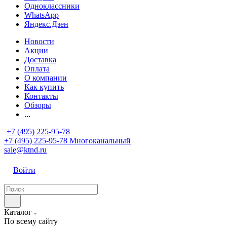
Одноклассники
WhatsApp
Яндекс.Дзен
Новости
Акции
Доставка
Оплата
О компании
Как купить
Контакты
Обзоры
...
+7 (495) 225-95-78
+7 (495) 225-95-78
Многоканальный
sale@ktnd.ru
Войти
Каталог
По всему сайту