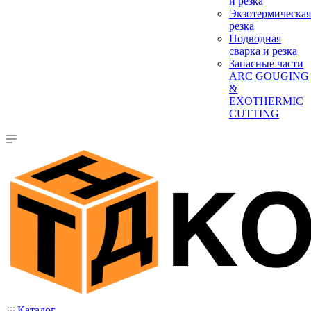
и резка
Экзотермическая
резка
Подводная
сварка и резка
Запасные части
ARC GOUGING
&
EXOTHERMIC
CUTTING
Каталог