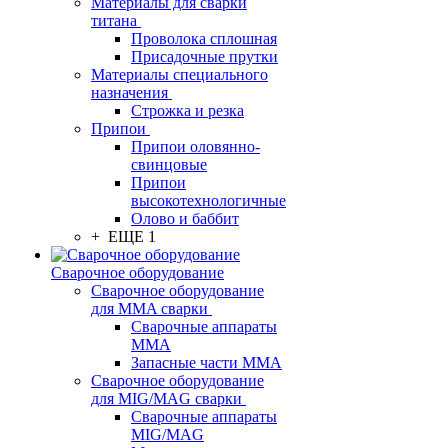
Материалы для сварки
титана
Проволока сплошная
Присадочные прутки
Материалы специального
назначения
Строжка и резка
Припои
Припои оловянно-
свинцовые
Припои
высокотехнологичные
Олово и баббит
+ ЕЩЕ 1
Сварочное оборудование
Сварочное оборудование
для MMA сварки
Сварочные аппараты
MMA
Запасные части MMA
Сварочное оборудование
для MIG/MAG сварки
Сварочные аппараты
MIG/MAG