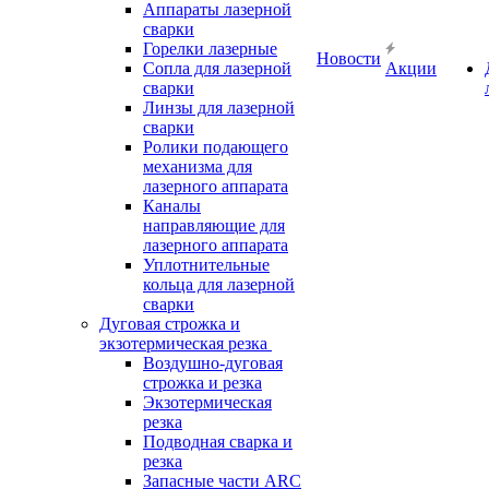
Аппараты лазерной
сварки
Горелки лазерные
Новости
Сопла для лазерной
Акции
сварки
Линзы для лазерной
сварки
Ролики подающего
механизма для
лазерного аппарата
Каналы
направляющие для
лазерного аппарата
Уплотнительные
кольца для лазерной
сварки
Дуговая строжка и
экзотермическая резка
Воздушно-дуговая
строжка и резка
Экзотермическая
резка
Подводная сварка и
резка
Запасные части ARC