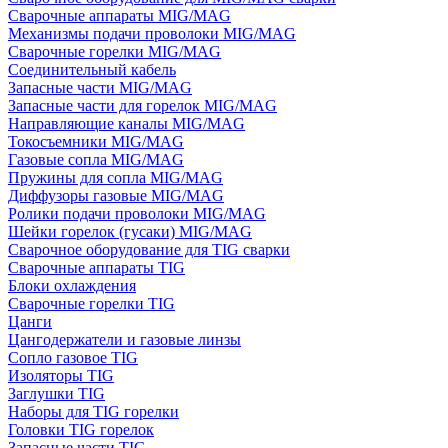
Сварочные аппараты MIG/MAG
Механизмы подачи проволоки MIG/MAG
Сварочные горелки MIG/MAG
Соединительный кабель
Запасные части MIG/MAG
Запасные части для горелок MIG/MAG
Направляющие каналы MIG/MAG
Токосъемники MIG/MAG
Газовые сопла MIG/MAG
Пружины для сопла MIG/MAG
Диффузоры газовые MIG/MAG
Ролики подачи проволоки MIG/MAG
Шейки горелок (гусаки) MIG/MAG
Сварочное оборудование для TIG сварки
Сварочные аппараты TIG
Блоки охлаждения
Сварочные горелки TIG
Цанги
Цангодержатели и газовые линзы
Сопло газовое TIG
Изоляторы TIG
Заглушки TIG
Наборы для TIG горелки
Головки TIG горелок
Запасные части TIG