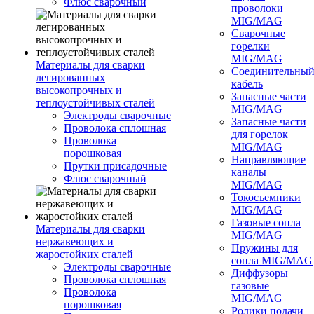
Флюс сварочный
проволоки
MIG/MAG
Сварочные
горелки
MIG/MAG
Материалы для сварки
Соединительны
легированных
кабель
высокопрочных и
Запасные части
теплоустойчивых сталей
MIG/MAG
Электроды сварочные
Запасные части
Проволока сплошная
для горелок
Проволока
MIG/MAG
порошковая
Направляющие
Прутки присадочные
каналы
Флюс сварочный
MIG/MAG
Токосъемники
MIG/MAG
Газовые сопла
Материалы для сварки
MIG/MAG
нержавеющих и
Пружины для
жаростойких сталей
сопла MIG/MAG
Электроды сварочные
Диффузоры
Проволока сплошная
газовые
Проволока
MIG/MAG
порошковая
Ролики подачи