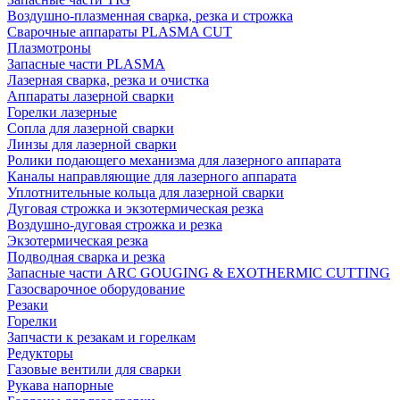
Воздушно-плазменная сварка, резка и строжка
Сварочные аппараты PLASMA CUT
Плазмотроны
Запасные части PLASMA
Лазерная сварка, резка и очистка
Аппараты лазерной сварки
Горелки лазерные
Сопла для лазерной сварки
Линзы для лазерной сварки
Ролики подающего механизма для лазерного аппарата
Каналы направляющие для лазерного аппарата
Уплотнительные кольца для лазерной сварки
Дуговая строжка и экзотермическая резка
Воздушно-дуговая строжка и резка
Экзотермическая резка
Подводная сварка и резка
Запасные части ARC GOUGING & EXOTHERMIC CUTTING
Газосварочное оборудование
Резаки
Горелки
Запчасти к резакам и горелкам
Редукторы
Газовые вентили для сварки
Рукава напорные