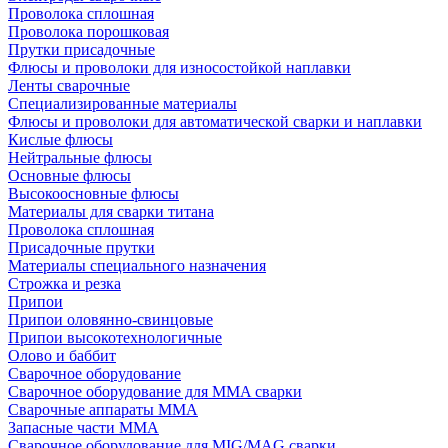
Проволока сплошная
Проволока порошковая
Прутки присадочные
Флюсы и проволоки для износостойкой наплавки
Ленты сварочные
Специализированные материалы
Флюсы и проволоки для автоматической сварки и наплавки
Кислые флюсы
Нейтральные флюсы
Основные флюсы
Высокоосновные флюсы
Материалы для сварки титана
Проволока сплошная
Присадочные прутки
Материалы специального назначения
Строжка и резка
Припои
Припои оловянно-свинцовые
Припои высокотехнологичные
Олово и баббит
Сварочное оборудование
Сварочное оборудование для MMA сварки
Сварочные аппараты MMA
Запасные части MMA
Сварочное оборудование для MIG/MAG сварки