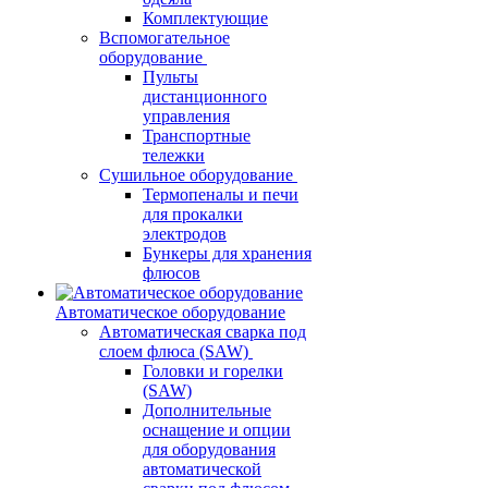
Комплектующие
Вспомогательное
оборудование
Пульты
дистанционного
управления
Транспортные
тележки
Сушильное оборудование
Термопеналы и печи
для прокалки
электродов
Бункеры для хранения
флюсов
Автоматическое оборудование
Автоматическая сварка под
слоем флюса (SAW)
Головки и горелки
(SAW)
Дополнительные
оснащение и опции
для оборудования
автоматической