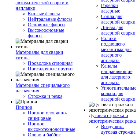
автоматической сварки и
Горелки
наплавки
лазерные
Кислые флюсы
Сопла для
Нейтральные флюсы
лазерной сварки
Основные флюсы
Линзы для
Высокоосновные
лазерной сварки
флюсы
Ролики
подающего
механизма для
Материалы для сварки
лазерного
титана
аппарата
Проволока сплошная
Каналы
Присадочные прутки
направляющие
для лазерного
аппарата
Материалы специального
Уплотнительные
назначения
кольца для
Строжка и резка
лазерной сварки
Припои
Припои оловянно-
Дуговая строжка и
свинцовые
экзотермическая резка
Припои
Воздушно-
высокотехнологичные
дуговая строжка
Олово и баббит