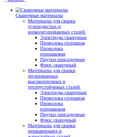
Сварочные материалы
Материалы для сварки
углеродистых и
низколегированных сталей
Электроды сварочные
Проволока сплошная
Проволока
порошковая
Прутки присадочные
Флюс сварочный
Материалы для сварки
легированных
высокопрочных и
теплоустойчивых сталей
Электроды сварочные
Проволока сплошная
Проволока
порошковая
Прутки присадочные
Флюс сварочный
Материалы для сварки
нержавеющих и
жаростойких сталей