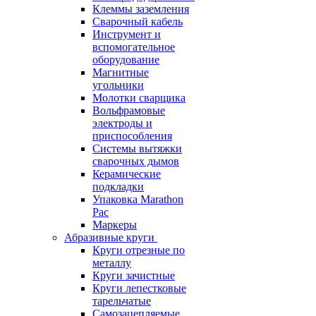
Клеммы заземления
Сварочный кабель
Инструмент и
вспомогательное
оборудование
Магнитные
угольники
Молотки сварщика
Вольфрамовые
электроды и
приспособления
Системы вытяжки
сварочных дымов
Керамические
подкладки
Упаковка Marathon
Pac
Маркеры
Абразивные круги
Круги отрезные по
металлу
Круги зачистные
Круги лепестковые
тарельчатые
Самозацепляемые