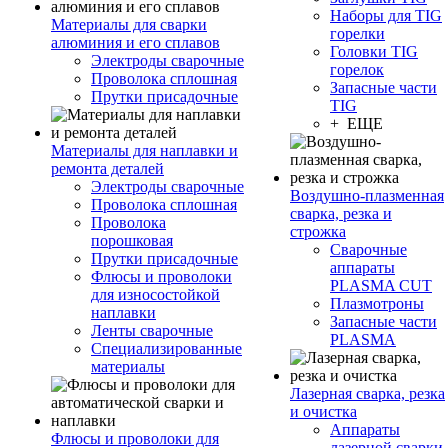
Наборы для TIG
Материалы для сварки
горелки
алюминия и его сплавов
Головки TIG
Электроды сварочные
горелок
Проволока сплошная
Запасные части
Прутки присадочные
TIG
+ ЕЩЕ
Материалы для наплавки и
ремонта деталей
Электроды сварочные
Воздушно-плазменная
Проволока сплошная
сварка, резка и
Проволока
строжка
порошковая
Сварочные
Прутки присадочные
аппараты
Флюсы и проволоки
PLASMA CUT
для износостойкой
Плазмотроны
наплавки
Запасные части
Ленты сварочные
PLASMA
Специализированные
материалы
Лазерная сварка, резка
и очистка
Аппараты
Флюсы и проволоки для
лазерной сварки