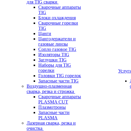
для TIG сварки
Сварочные аппараты
TIG
Блоки охлаждения
Сварочные горелки
TIG
Цанги
Цангодержатели и
газовые линзы
Сопло газовое TIG
Изоляторы TIG
Заглушки TIG
Наборы для TIG
горелки
Услуг
Головки TIG горелок
Запасные части TIG
Воздушно-плазменная
сварка, резка и строжка
Сварочные аппараты
PLASMA CUT
Плазмотроны
Запасные части
PLASMA
Лазерная сварка, резка и
очистка