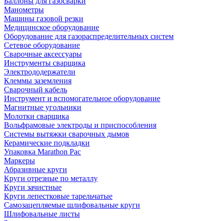
Баллоны для газосварки
Манометры
Машины газовой резки
Медицинское оборудование
Оборудование для газораспределительных систем
Сетевое оборудование
Сварочные аксессуары
Инструменты сварщика
Электрододержатели
Клеммы заземления
Сварочный кабель
Инструмент и вспомогательное оборудование
Магнитные угольники
Молотки сварщика
Вольфрамовые электроды и приспособления
Системы вытяжки сварочных дымов
Керамические подкладки
Упаковка Marathon Pac
Маркеры
Абразивные круги
Круги отрезные по металлу
Круги зачистные
Круги лепестковые тарельчатые
Самозацепляемые шлифовальные круги
Шлифовальные листы