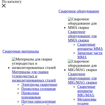
По каталогу
Сварочное оборудование
Сварочное
оборудование для
MMA сварки
Сварочные
аппараты MMA
Сварочные материалы
Запасные части
MMA
Материалы для сварки
Сварочное
углеродистых и
оборудование для
низколегированных сталей
MIG/MAG сварки
Электроды сварочные
Сварочные
Проволока сплошная
аппараты
Проволока
MIG/MAG
порошковая
Механизмы
Прутки присадочные
подачи