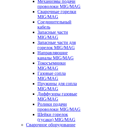
Механизмы подачи
проволоки MIG/MAG
Сварочные горелки
MIG/MAG
Соединительный
кабель
Запасные части
MIG/MAG
Запасные части для
горелок MIG/MAG
Направляющие
каналы MIG/MAG
Токосъемники
MIG/MAG
Газовые сопла
MIG/MAG
Пружины для сопла
MIG/MAG
Диффузоры газовые
MIG/MAG
Ролики подачи
проволоки MIG/MAG
Шейки горелок
(гусаки) MIG/MAG
Сварочное оборудование