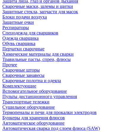
Защита лица, глаз и органов дыхания
Сварочные маски, шлемы и щитки
Защитные стекла, запчасти для масок
Блоки подачи воздуха
Защитные очки
Респираторы
Спецодежда для сварщиков
Одежда сварщика
Обувь сварщика
Перчатки сварочные
Химические материалы для сварки
Травильные пасты, спреи, флюсы
Прочее
Сварочные шторы
Сварочные занавесы
Сварочные полотна и одеяла
Комплектующие
Вспомогательное оборудование
Пульты дистанционного управления
Транспортные тележки
Сушильное оборудование
Термопеналы и печи для прокалки электродов
Бункеры для хранения флюсов
Автоматическое оборудование
Автоматическая сварка под слоем флюса (SAW)