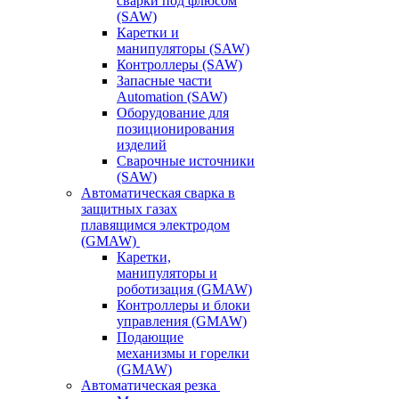
сварки под флюсом
(SAW)
Каретки и
манипуляторы (SAW)
Контроллеры (SAW)
Запасные части
Automation (SAW)
Оборудование для
позиционирования
изделий
Сварочные источники
(SAW)
Автоматическая сварка в
защитных газах
плавящимся электродом
(GMAW)
Каретки,
манипуляторы и
роботизация (GMAW)
Контроллеры и блоки
управления (GMAW)
Подающие
механизмы и горелки
(GMAW)
Автоматическая резка