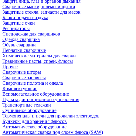
Защита лица, глаз и органов дыхания
Сварочные маски, шлемы и щитки
Защитные стекла, запчасти для масок
Блоки подачи воздуха
Защитные очки
Респираторы
Спецодежда для сварщиков
Одежда сварщика
Обувь сварщика
Перчатки сварочные
Химические материалы для сварки
Травильные пасты, спреи, флюсы
Прочее
Сварочные шторы
Сварочные занавесы
Сварочные полотна и одеяла
Комплектующие
Вспомогательное оборудование
Пульты дистанционного управления
Транспортные тележки
Сушильное оборудование
Термопеналы и печи для прокалки электродов
Бункеры для хранения флюсов
Автоматическое оборудование
Автоматическая сварка под слоем флюса (SAW)