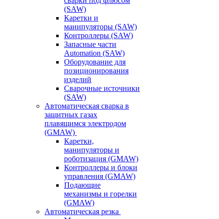
сварки под флюсом
(SAW)
Каретки и
манипуляторы (SAW)
Контроллеры (SAW)
Запасные части
Automation (SAW)
Оборудование для
позиционирования
изделий
Сварочные источники
(SAW)
Автоматическая сварка в
защитных газах
плавящимся электродом
(GMAW)
Каретки,
манипуляторы и
роботизация (GMAW)
Контроллеры и блоки
управления (GMAW)
Подающие
механизмы и горелки
(GMAW)
Автоматическая резка