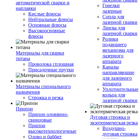
автоматической сварки и
Горелки
наплавки
лазерные
Кислые флюсы
Сопла для
Нейтральные флюсы
лазерной сварки
Основные флюсы
Линзы для
Высокоосновные
лазерной сварки
флюсы
Ролики
подающего
механизма для
Материалы для сварки
лазерного
титана
аппарата
Проволока сплошная
Каналы
Присадочные прутки
направляющие
для лазерного
аппарата
Материалы специального
Уплотнительные
назначения
кольца для
Строжка и резка
лазерной сварки
Припои
Припои оловянно-
Дуговая строжка и
свинцовые
экзотермическая резка
Припои
Воздушно-
высокотехнологичные
дуговая строжка
Олово и баббит