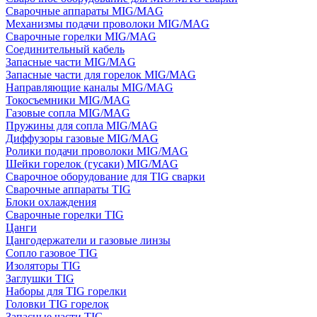
Сварочные аппараты MIG/MAG
Механизмы подачи проволоки MIG/MAG
Сварочные горелки MIG/MAG
Соединительный кабель
Запасные части MIG/MAG
Запасные части для горелок MIG/MAG
Направляющие каналы MIG/MAG
Токосъемники MIG/MAG
Газовые сопла MIG/MAG
Пружины для сопла MIG/MAG
Диффузоры газовые MIG/MAG
Ролики подачи проволоки MIG/MAG
Шейки горелок (гусаки) MIG/MAG
Сварочное оборудование для TIG сварки
Сварочные аппараты TIG
Блоки охлаждения
Сварочные горелки TIG
Цанги
Цангодержатели и газовые линзы
Сопло газовое TIG
Изоляторы TIG
Заглушки TIG
Наборы для TIG горелки
Головки TIG горелок
Запасные части TIG