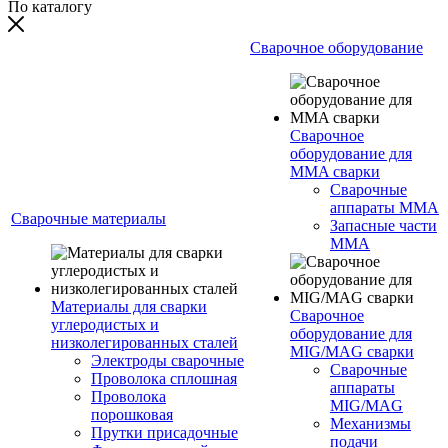
По каталогу
Сварочное оборудование
Сварочное
оборудование для
MMA сварки
Сварочные
аппараты MMA
Сварочные материалы
Запасные части
MMA
Материалы для сварки
Сварочное
углеродистых и
оборудование для
низколегированных сталей
MIG/MAG сварки
Электроды сварочные
Сварочные
Проволока сплошная
аппараты
Проволока
MIG/MAG
порошковая
Механизмы
Прутки присадочные
подачи