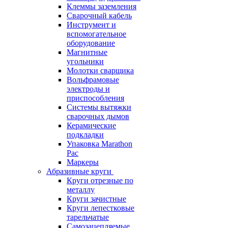
Клеммы заземления
Сварочный кабель
Инструмент и
вспомогательное
оборудование
Магнитные
угольники
Молотки сварщика
Вольфрамовые
электроды и
приспособления
Системы вытяжки
сварочных дымов
Керамические
подкладки
Упаковка Marathon
Pac
Маркеры
Абразивные круги
Круги отрезные по
металлу
Круги зачистные
Круги лепестковые
тарельчатые
Самозацепляемые