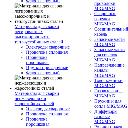
Флюс сварочный
проволоки
MIG/MAG
Сварочные
горелки
MIG/MAG
Материалы для сварки
Соединительны
легированных
кабель
высокопрочных и
Запасные части
теплоустойчивых сталей
MIG/MAG
Электроды сварочные
Запасные части
Проволока сплошная
для горелок
Проволока
MIG/MAG
порошковая
Направляющие
Прутки присадочные
каналы
Флюс сварочный
MIG/MAG
Токосъемники
MIG/MAG
Газовые сопла
Материалы для сварки
MIG/MAG
нержавеющих и
Пружины для
жаростойких сталей
сопла MIG/MAG
Электроды сварочные
Диффузоры
Проволока сплошная
газовые
Проволока
MIG/MAG
порошковая
Ролики подачи