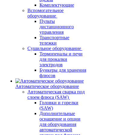
Комплектующие
Вспомогательное
оборудование
Пульты
дистанционного
управления
Транспортные
тележки
Сушильное оборудование
Термопеналы и печи
для прокалки
электродов
Бункеры для хранения
флюсов
Автоматическое оборудование
Автоматическая сварка под
слоем флюса (SAW)
Головки и горелки
(SAW)
Дополнительные
оснащение и опции
для оборудования
автоматической