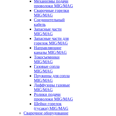
Механизмы подачи
проволоки MIG/MAG
Сварочные горелки
MIG/MAG
Соединительный
кабель
Запасные части
MIG/MAG
Запасные части для
горелок MIG/MAG
Направляющие
каналы MIG/MAG
Токосъемники
MIG/MAG
Газовые сопла
MIG/MAG
Пружины для сопла
MIG/MAG
Диффузоры газовые
MIG/MAG
Ролики подачи
проволоки MIG/MAG
Шейки горелок
(гусаки) MIG/MAG
Сварочное оборудование