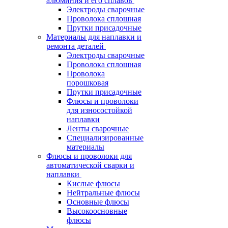
алюминия и его сплавов
Электроды сварочные
Проволока сплошная
Прутки присадочные
Материалы для наплавки и
ремонта деталей
Электроды сварочные
Проволока сплошная
Проволока
порошковая
Прутки присадочные
Флюсы и проволоки
для износостойкой
наплавки
Ленты сварочные
Специализированные
материалы
Флюсы и проволоки для
автоматической сварки и
наплавки
Кислые флюсы
Нейтральные флюсы
Основные флюсы
Высокоосновные
флюсы