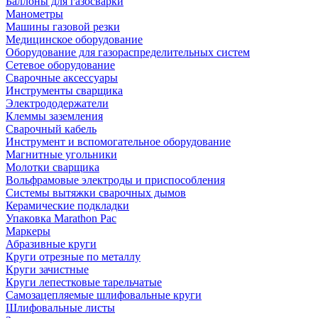
Баллоны для газосварки
Манометры
Машины газовой резки
Медицинское оборудование
Оборудование для газораспределительных систем
Сетевое оборудование
Сварочные аксессуары
Инструменты сварщика
Электрододержатели
Клеммы заземления
Сварочный кабель
Инструмент и вспомогательное оборудование
Магнитные угольники
Молотки сварщика
Вольфрамовые электроды и приспособления
Системы вытяжки сварочных дымов
Керамические подкладки
Упаковка Marathon Pac
Маркеры
Абразивные круги
Круги отрезные по металлу
Круги зачистные
Круги лепестковые тарельчатые
Самозацепляемые шлифовальные круги
Шлифовальные листы