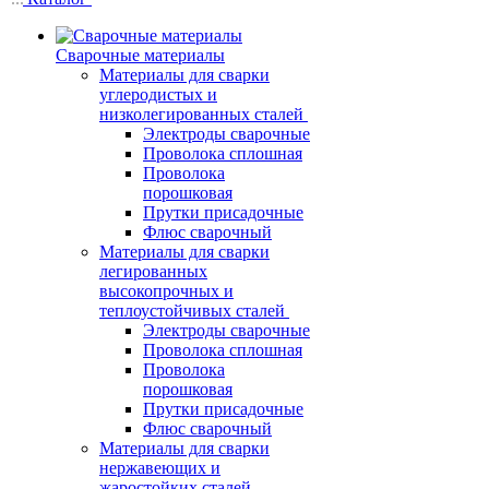
Сварочные материалы
Материалы для сварки
углеродистых и
низколегированных сталей
Электроды сварочные
Проволока сплошная
Проволока
порошковая
Прутки присадочные
Флюс сварочный
Материалы для сварки
легированных
высокопрочных и
теплоустойчивых сталей
Электроды сварочные
Проволока сплошная
Проволока
порошковая
Прутки присадочные
Флюс сварочный
Материалы для сварки
нержавеющих и
жаростойких сталей