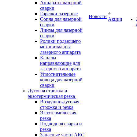
Аппараты лазерной
сварки
Горелки лазерные
Новости
Сопла для лазерной
Акции
сварки
Линзы для лазерной
сварки
Ролики подающего
механизма для
лазерного аппарата
Каналы
направляющие для
лазерного аппарата
Уплотнительные
кольца для лазерной
сварки
Дуговая строжка и
экзотермическая резка
Воздушно-дуговая
строжка и резка
Экзотермическая
резка
Подводная сварка и
резка
Запасные части ARC