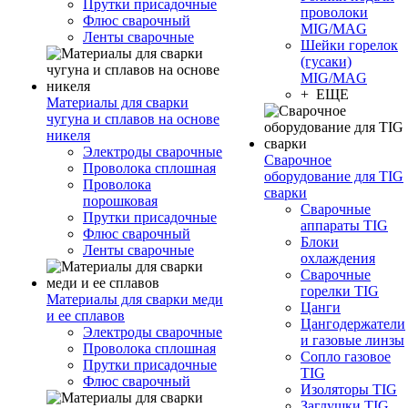
Прутки присадочные
проволоки
Флюс сварочный
MIG/MAG
Ленты сварочные
Шейки горелок
(гусаки)
MIG/MAG
+ ЕЩЕ
Материалы для сварки
чугуна и сплавов на основе
никеля
Электроды сварочные
Сварочное
Проволока сплошная
оборудование для TIG
Проволока
сварки
порошковая
Сварочные
Прутки присадочные
аппараты TIG
Флюс сварочный
Блоки
Ленты сварочные
охлаждения
Сварочные
горелки TIG
Материалы для сварки меди
Цанги
и ее сплавов
Цангодержатели
Электроды сварочные
и газовые линзы
Проволока сплошная
Сопло газовое
Прутки присадочные
TIG
Флюс сварочный
Изоляторы TIG
Заглушки TIG