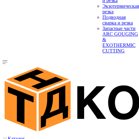
и резка
Экзотермическая
резка
Подводная
сварка и резка
Запасные части
ARC GOUGING
&
EXOTHERMIC
CUTTING
Каталог