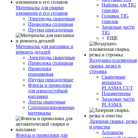
Наборы для TIG
Материалы для сварки
горелки
алюминия и его сплавов
Головки TIG
Электроды сварочные
горелок
Проволока сплошная
Запасные части
Прутки присадочные
TIG
+ ЕЩЕ
Материалы для наплавки и
ремонта деталей
Электроды сварочные
Воздушно-плазменная
Проволока сплошная
сварка, резка и
Проволока
строжка
порошковая
Сварочные
Прутки присадочные
аппараты
Флюсы и проволоки
PLASMA CUT
для износостойкой
Плазмотроны
наплавки
Запасные части
Ленты сварочные
PLASMA
Специализированные
материалы
Лазерная сварка, резка
и очистка
Аппараты
Флюсы и проволоки для
лазерной сварки