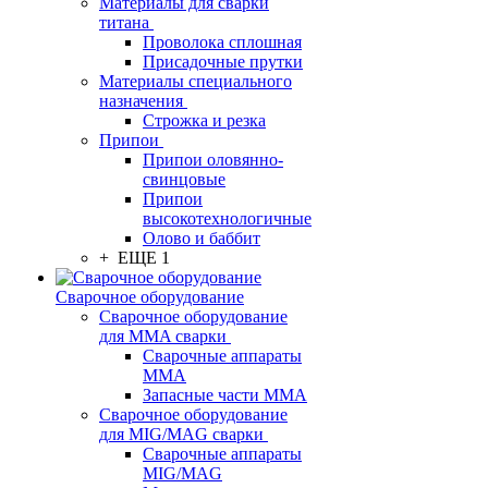
Материалы для сварки
титана
Проволока сплошная
Присадочные прутки
Материалы специального
назначения
Строжка и резка
Припои
Припои оловянно-
свинцовые
Припои
высокотехнологичные
Олово и баббит
+ ЕЩЕ 1
Сварочное оборудование
Сварочное оборудование
для MMA сварки
Сварочные аппараты
MMA
Запасные части MMA
Сварочное оборудование
для MIG/MAG сварки
Сварочные аппараты
MIG/MAG