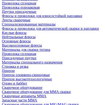
Проволока сплошная
Проволока порошковая
Прутки присадочные
Флюсы и проволоки для износостойкой наплавки
Ленты сварочные
Специализированные материалы
Флюсы и проволоки для автоматической сварки и наплавки
Кислые флюсы
Нейтральные флюсы
Основные флюсы
Высокоосновные флюсы
Материалы для сварки титана
Проволока сплошная
Присадочные прутки
Материалы специального назначения
Строжка и резка
Припои
Припои оловянно-свинцовые
Припои высокотехнологичные
Олово и баббит
Сварочное оборудование
Сварочное оборудование для MMA сварки
Сварочные аппараты MMA
Запасные части MMA
Сварочное оборудование для MIG/MAG сварки