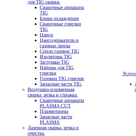
для TIG сварки
Сварочные аппараты
TIG
Блоки охлаждения
Сварочные горелки
TIG
Цанги
Цангодержатели и
газовые линзы
Сопло газовое TIG
Изоляторы TIG
Заглушки TIG
Наборы для TIG
горелки
Услуг
Головки TIG горелок
Запасные части TIG
Воздушно-плазменная
сварка, резка и строжка
Сварочные аппараты
PLASMA CUT
Плазмотроны
Запасные части
PLASMA
Лазерная сварка, резка и
очистка