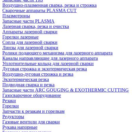
Воздушно-плазменная сварка, резка и строжка
Сварочные аппараты PLASMA CUT
Плазмотроны
Запасные части PLASMA
Лазерная сварка, резка и очистка
Аппараты лазерной сварки
Горелки лазерные
Сопла для лазерной сварки
Линзы для лазерной сварки
Ролики подающего механизма для лазерного аппарата
Каналы направляющие для лазерного аппарата
Уплотнительные кольца для лазерной сварки
Дуговая строжка и экзотермическая резка
Воздушно-дуговая строжка и резка
Экзотермическая резка
Подводная сварка и резка
Запасные части ARC GOUGING & EXOTHERMIC CUTTING
Газосварочное оборудование
Резаки
Горелки
Запчасти к резакам и горелкам
Редукторы
Газовые вентили для сварки
Рукава напорные