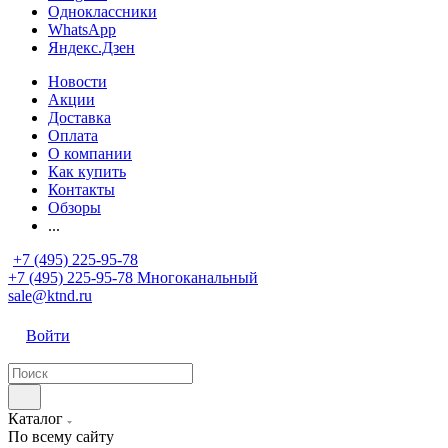
Одноклассники
WhatsApp
Яндекс.Дзен
Новости
Акции
Доставка
Оплата
О компании
Как купить
Контакты
Обзоры
...
+7 (495) 225-95-78
+7 (495) 225-95-78
Многоканальный
sale@ktnd.ru
Войти
Каталог
По всему сайту