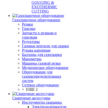
GOUGING &
EXOTHERMIC
CUTTING
Газосварочное оборудование
Резаки
Горелки
Запчасти к резакам и
горелкам
Редукторы
Газовые вентили для сварки
Рукава напорные
Баллоны для газосварки
Манометры
Машины газовой резки
Медицинское оборудование
Оборудование для
газораспределительных
систем
Сетевое оборудование
+ ЕЩЕ 2
Сварочные аксессуары
Инструменты сварщика
Электрододержатели