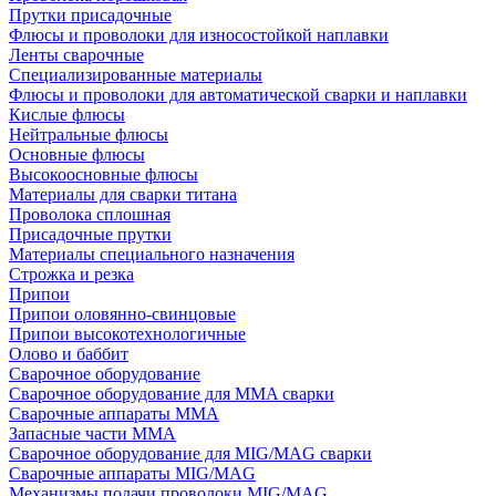
Прутки присадочные
Флюсы и проволоки для износостойкой наплавки
Ленты сварочные
Специализированные материалы
Флюсы и проволоки для автоматической сварки и наплавки
Кислые флюсы
Нейтральные флюсы
Основные флюсы
Высокоосновные флюсы
Материалы для сварки титана
Проволока сплошная
Присадочные прутки
Материалы специального назначения
Строжка и резка
Припои
Припои оловянно-свинцовые
Припои высокотехнологичные
Олово и баббит
Сварочное оборудование
Сварочное оборудование для MMA сварки
Сварочные аппараты MMA
Запасные части MMA
Сварочное оборудование для MIG/MAG сварки
Сварочные аппараты MIG/MAG
Механизмы подачи проволоки MIG/MAG