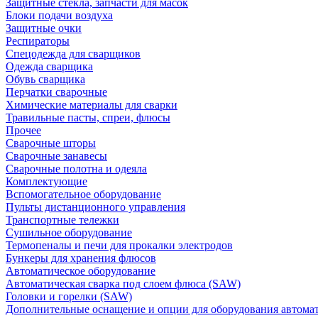
Защитные стекла, запчасти для масок
Блоки подачи воздуха
Защитные очки
Респираторы
Спецодежда для сварщиков
Одежда сварщика
Обувь сварщика
Перчатки сварочные
Химические материалы для сварки
Травильные пасты, спреи, флюсы
Прочее
Сварочные шторы
Сварочные занавесы
Сварочные полотна и одеяла
Комплектующие
Вспомогательное оборудование
Пульты дистанционного управления
Транспортные тележки
Сушильное оборудование
Термопеналы и печи для прокалки электродов
Бункеры для хранения флюсов
Автоматическое оборудование
Автоматическая сварка под слоем флюса (SAW)
Головки и горелки (SAW)
Дополнительные оснащение и опции для оборудования автома