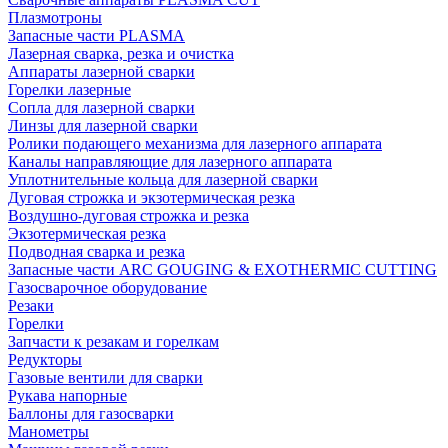
Плазмотроны
Запасные части PLASMA
Лазерная сварка, резка и очистка
Аппараты лазерной сварки
Горелки лазерные
Сопла для лазерной сварки
Линзы для лазерной сварки
Ролики подающего механизма для лазерного аппарата
Каналы направляющие для лазерного аппарата
Уплотнительные кольца для лазерной сварки
Дуговая строжка и экзотермическая резка
Воздушно-дуговая строжка и резка
Экзотермическая резка
Подводная сварка и резка
Запасные части ARC GOUGING & EXOTHERMIC CUTTING
Газосварочное оборудование
Резаки
Горелки
Запчасти к резакам и горелкам
Редукторы
Газовые вентили для сварки
Рукава напорные
Баллоны для газосварки
Манометры