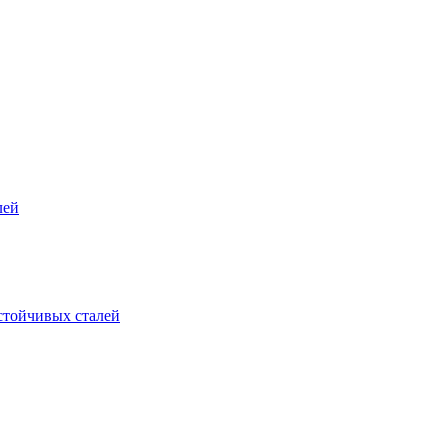
лей
стойчивых сталей