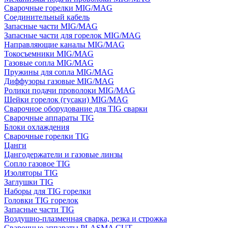
Сварочные горелки MIG/MAG
Соединительный кабель
Запасные части MIG/MAG
Запасные части для горелок MIG/MAG
Направляющие каналы MIG/MAG
Токосъемники MIG/MAG
Газовые сопла MIG/MAG
Пружины для сопла MIG/MAG
Диффузоры газовые MIG/MAG
Ролики подачи проволоки MIG/MAG
Шейки горелок (гусаки) MIG/MAG
Сварочное оборудование для TIG сварки
Сварочные аппараты TIG
Блоки охлаждения
Сварочные горелки TIG
Цанги
Цангодержатели и газовые линзы
Сопло газовое TIG
Изоляторы TIG
Заглушки TIG
Наборы для TIG горелки
Головки TIG горелок
Запасные части TIG
Воздушно-плазменная сварка, резка и строжка
Сварочные аппараты PLASMA CUT