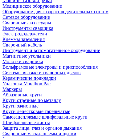
Машины газовой резки
Медицинское оборудование
Оборудование для газораспределительных систем
Сетевое оборудование
Сварочные аксессуары
Инструменты сварщика
Электрододержатели
Клеммы заземления
Сварочный кабель
Инструмент и вспомогательное оборудование
Магнитные угольники
Молотки сварщика
Вольфрамовые электроды и приспособления
Системы вытяжки сварочных дымов
Керамические подкладки
Упаковка Marathon Pac
Маркеры
Абразивные круги
Круги отрезные по металлу
Круги зачистные
Круги лепестковые тарельчатые
Самозацепляемые шлифовальные круги
Шлифовальные листы
Защита лица, глаз и органов дыхания
Сварочные маски, шлемы и щитки