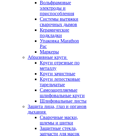
Вольфрамовые
электроды и
приспособления
Системы вытяжки
сварочных дымов
Керамические
подкладки
Упаковка Marathon
Pac
Маркеры
Абразивные круги
Круги отрезные по
металлу
Круги зачистные
Круги лепестковые
тарельчатые
Самозацепляемые
шлифовальные круги
Шлифовальные листы
Защита лица, глаз и органов
дыхания
Сварочные маски,
шлемы и щитки
Защитные стекла,
запчасти для масок