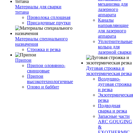
механизма для
Материалы для сварки
лазерного
титана
аппарата
Проволока сплошная
Каналы
Присадочные прутки
направляющие
для лазерного
аппарата
Материалы специального
Уплотнительные
назначения
кольца для
Строжка и резка
лазерной сварки
Припои
Припои оловянно-
Дуговая строжка и
свинцовые
экзотермическая резка
Припои
Воздушно-
высокотехнологичные
дуговая строжка
Олово и баббит
и резка
Экзотермическая
резка
Подводная
сварка и резка
Запасные части
ARC GOUGING
&
EXOTHERMIC