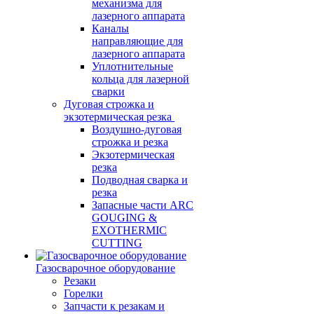
механизма для
лазерного аппарата
Каналы
направляющие для
лазерного аппарата
Уплотнительные
кольца для лазерной
сварки
Дуговая строжка и
экзотермическая резка
Воздушно-дуговая
строжка и резка
Экзотермическая
резка
Подводная сварка и
резка
Запасные части ARC
GOUGING &
EXOTHERMIC
CUTTING
Газосварочное оборудование
Резаки
Горелки
Запчасти к резакам и