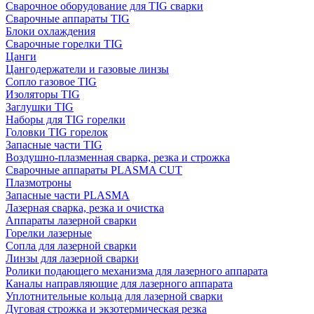
Сварочное оборудование для TIG сварки
Сварочные аппараты TIG
Блоки охлаждения
Сварочные горелки TIG
Цанги
Цангодержатели и газовые линзы
Сопло газовое TIG
Изоляторы TIG
Заглушки TIG
Наборы для TIG горелки
Головки TIG горелок
Запасные части TIG
Воздушно-плазменная сварка, резка и строжка
Сварочные аппараты PLASMA CUT
Плазмотроны
Запасные части PLASMA
Лазерная сварка, резка и очистка
Аппараты лазерной сварки
Горелки лазерные
Сопла для лазерной сварки
Линзы для лазерной сварки
Ролики подающего механизма для лазерного аппарата
Каналы направляющие для лазерного аппарата
Уплотнительные кольца для лазерной сварки
Дуговая строжка и экзотермическая резка