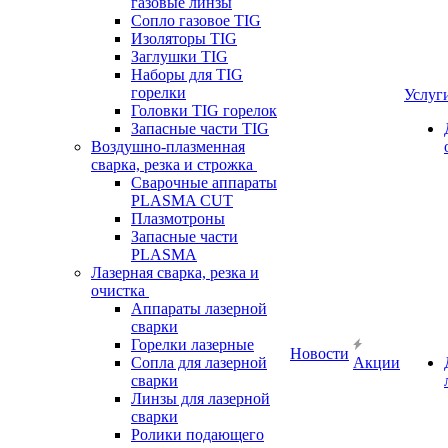
газовые линзы
Сопло газовое TIG
Изоляторы TIG
Заглушки TIG
Наборы для TIG
горелки
Услуг
Головки TIG горелок
Запасные части TIG
Воздушно-плазменная
сварка, резка и строжка
Сварочные аппараты
PLASMA CUT
Плазмотроны
Запасные части
PLASMA
Лазерная сварка, резка и
очистка
Аппараты лазерной
сварки
Горелки лазерные
Новости
Сопла для лазерной
Акции
сварки
Линзы для лазерной
сварки
Ролики подающего