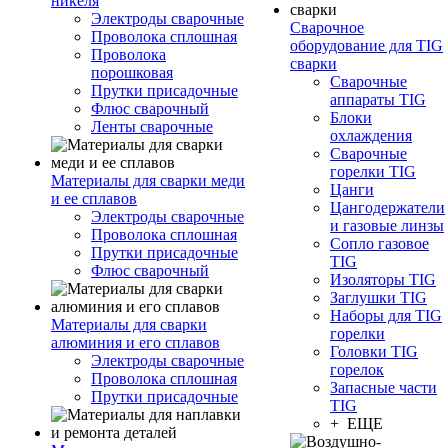
никеля
Электроды сварочные
Сварочное
Проволока сплошная
оборудование для TIG
Проволока
сварки
порошковая
Сварочные
Прутки присадочные
аппараты TIG
Флюс сварочный
Блоки
Ленты сварочные
охлаждения
Сварочные
горелки TIG
Материалы для сварки меди
Цанги
и ее сплавов
Цангодержатели
Электроды сварочные
и газовые линзы
Проволока сплошная
Сопло газовое
Прутки присадочные
TIG
Флюс сварочный
Изоляторы TIG
Заглушки TIG
Наборы для TIG
Материалы для сварки
горелки
алюминия и его сплавов
Головки TIG
Электроды сварочные
горелок
Проволока сплошная
Запасные части
Прутки присадочные
TIG
+ ЕЩЕ