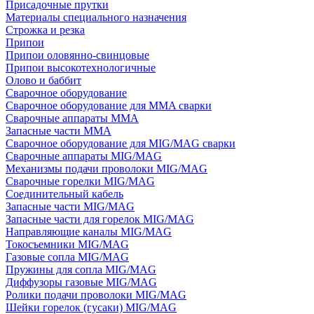
Присадочные прутки
Материалы специального назначения
Строжка и резка
Припои
Припои оловянно-свинцовые
Припои высокотехнологичные
Олово и баббит
Сварочное оборудование
Сварочное оборудование для MMA сварки
Сварочные аппараты MMA
Запасные части MMA
Сварочное оборудование для MIG/MAG сварки
Сварочные аппараты MIG/MAG
Механизмы подачи проволоки MIG/MAG
Сварочные горелки MIG/MAG
Соединительный кабель
Запасные части MIG/MAG
Запасные части для горелок MIG/MAG
Направляющие каналы MIG/MAG
Токосъемники MIG/MAG
Газовые сопла MIG/MAG
Пружины для сопла MIG/MAG
Диффузоры газовые MIG/MAG
Ролики подачи проволоки MIG/MAG
Шейки горелок (гусаки) MIG/MAG