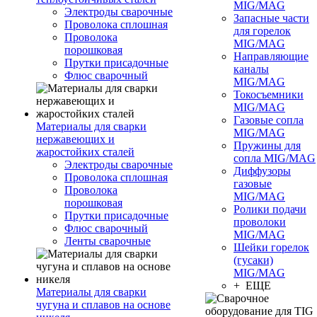
MIG/MAG
Электроды сварочные
Запасные части
Проволока сплошная
для горелок
Проволока
MIG/MAG
порошковая
Направляющие
Прутки присадочные
каналы
Флюс сварочный
MIG/MAG
Токосъемники
MIG/MAG
Газовые сопла
Материалы для сварки
MIG/MAG
нержавеющих и
Пружины для
жаростойких сталей
сопла MIG/MAG
Электроды сварочные
Диффузоры
Проволока сплошная
газовые
Проволока
MIG/MAG
порошковая
Ролики подачи
Прутки присадочные
проволоки
Флюс сварочный
MIG/MAG
Ленты сварочные
Шейки горелок
(гусаки)
MIG/MAG
+ ЕЩЕ
Материалы для сварки
чугуна и сплавов на основе