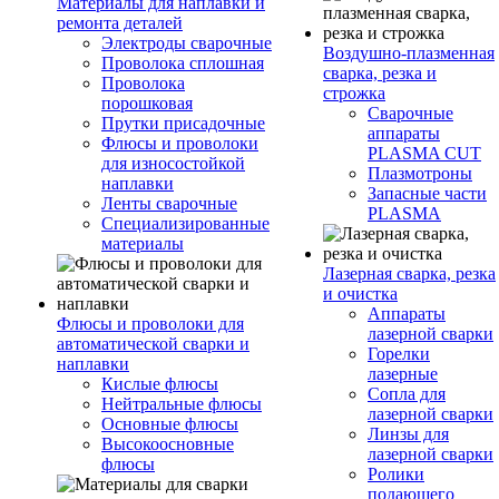
Материалы для наплавки и
ремонта деталей
Электроды сварочные
Воздушно-плазменная
Проволока сплошная
сварка, резка и
Проволока
строжка
порошковая
Сварочные
Прутки присадочные
аппараты
Флюсы и проволоки
PLASMA CUT
для износостойкой
Плазмотроны
наплавки
Запасные части
Ленты сварочные
PLASMA
Специализированные
материалы
Лазерная сварка, резка
и очистка
Аппараты
Флюсы и проволоки для
лазерной сварки
автоматической сварки и
Горелки
наплавки
лазерные
Кислые флюсы
Сопла для
Нейтральные флюсы
лазерной сварки
Основные флюсы
Линзы для
Высокоосновные
лазерной сварки
флюсы
Ролики
подающего