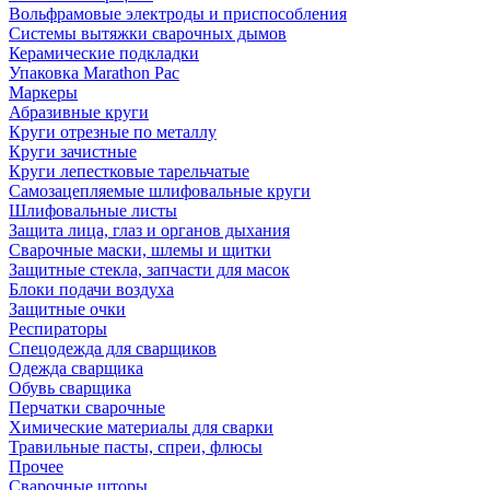
Вольфрамовые электроды и приспособления
Системы вытяжки сварочных дымов
Керамические подкладки
Упаковка Marathon Pac
Маркеры
Абразивные круги
Круги отрезные по металлу
Круги зачистные
Круги лепестковые тарельчатые
Самозацепляемые шлифовальные круги
Шлифовальные листы
Защита лица, глаз и органов дыхания
Сварочные маски, шлемы и щитки
Защитные стекла, запчасти для масок
Блоки подачи воздуха
Защитные очки
Респираторы
Спецодежда для сварщиков
Одежда сварщика
Обувь сварщика
Перчатки сварочные
Химические материалы для сварки
Травильные пасты, спреи, флюсы
Прочее
Сварочные шторы