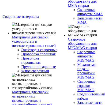
оборудование для
MMA сварки
Сварочные
аппараты MMA
Сварочные материалы
Запасные части
MMA
Материалы для сварки
Сварочное
углеродистых и
оборудование для
низколегированных сталей
MIG/MAG сварки
Электроды сварочные
Сварочные
Проволока сплошная
аппараты
Проволока
MIG/MAG
порошковая
Механизмы
Прутки присадочные
подачи
Флюс сварочный
проволоки
MIG/MAG
Сварочные
горелки
MIG/MAG
Материалы для сварки
Соединительны
легированных
кабель
высокопрочных и
Запасные части
теплоустойчивых сталей