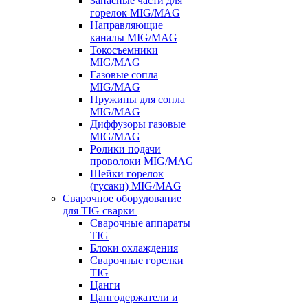
Запасные части для
горелок MIG/MAG
Направляющие
каналы MIG/MAG
Токосъемники
MIG/MAG
Газовые сопла
MIG/MAG
Пружины для сопла
MIG/MAG
Диффузоры газовые
MIG/MAG
Ролики подачи
проволоки MIG/MAG
Шейки горелок
(гусаки) MIG/MAG
Сварочное оборудование
для TIG сварки
Сварочные аппараты
TIG
Блоки охлаждения
Сварочные горелки
TIG
Цанги
Цангодержатели и