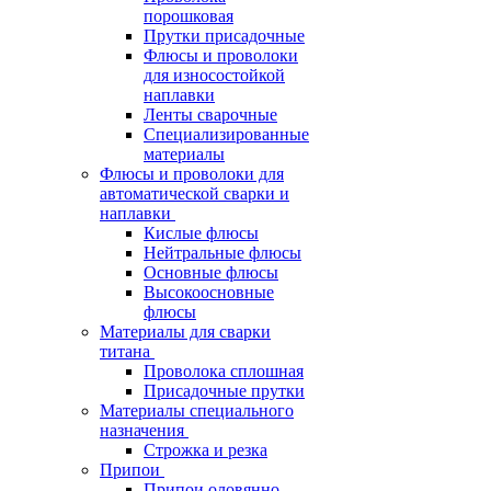
порошковая
Прутки присадочные
Флюсы и проволоки
для износостойкой
наплавки
Ленты сварочные
Специализированные
материалы
Флюсы и проволоки для
автоматической сварки и
наплавки
Кислые флюсы
Нейтральные флюсы
Основные флюсы
Высокоосновные
флюсы
Материалы для сварки
титана
Проволока сплошная
Присадочные прутки
Материалы специального
назначения
Строжка и резка
Припои
Припои оловянно-