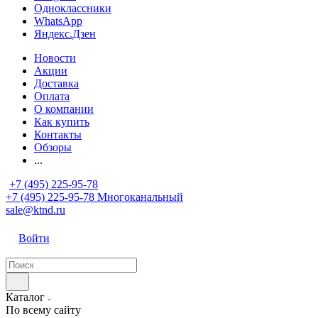
Одноклассники
WhatsApp
Яндекс.Дзен
Новости
Акции
Доставка
Оплата
О компании
Как купить
Контакты
Обзоры
...
+7 (495) 225-95-78
+7 (495) 225-95-78
Многоканальный
sale@ktnd.ru
Войти
Каталог
По всему сайту