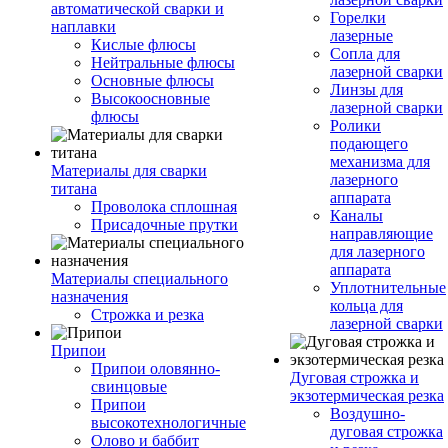
автоматической сварки и
Горелки
наплавки
лазерные
Кислые флюсы
Сопла для
Нейтральные флюсы
лазерной сварки
Основные флюсы
Линзы для
Высокоосновные
лазерной сварки
флюсы
Ролики
подающего
механизма для
Материалы для сварки
лазерного
титана
аппарата
Проволока сплошная
Каналы
Присадочные прутки
направляющие
для лазерного
аппарата
Материалы специального
Уплотнительные
назначения
кольца для
Строжка и резка
лазерной сварки
Припои
Припои оловянно-
Дуговая строжка и
свинцовые
экзотермическая резка
Припои
Воздушно-
высокотехнологичные
дуговая строжка
Олово и баббит