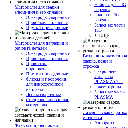
Наборы для TIG
Материалы для сварки
горелки
алюминия и его сплавов
Головки TIG
Электроды сварочные
горелок
Проволока сплошная
Запасные части
Прутки присадочные
TIG
+ ЕЩЕ
Материалы для наплавки и
ремонта деталей
Электроды сварочные
Воздушно-плазменная
Проволока сплошная
сварка, резка и
Проволока
строжка
порошковая
Сварочные
Прутки присадочные
аппараты
Флюсы и проволоки
PLASMA CUT
для износостойкой
Плазмотроны
наплавки
Запасные части
Ленты сварочные
PLASMA
Специализированные
материалы
Лазерная сварка, резка
и очистка
Аппараты
Флюсы и проволоки для
лазерной сварки