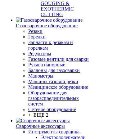
GOUGING &
EXOTHERMIC
CUTTING
Газосварочное оборудование
Резаки
Горелки
Запчасти к резакам и
горелкам
Редукторы
Газовые вентили для сварки
Рукава напорные
Баллоны для газосварки
Манометры
Машины газовой резки
Медицинское оборудование
Оборудование для
газораспределительных
систем
Сетевое оборудование
+ ЕЩЕ 2
Сварочные аксессуары
Инструменты сварщика
Электрододержатели