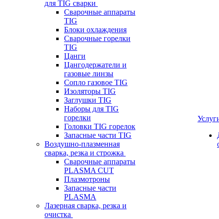
для TIG сварки
Сварочные аппараты
TIG
Блоки охлаждения
Сварочные горелки
TIG
Цанги
Цангодержатели и
газовые линзы
Сопло газовое TIG
Изоляторы TIG
Заглушки TIG
Наборы для TIG
горелки
Услуг
Головки TIG горелок
Запасные части TIG
Воздушно-плазменная
сварка, резка и строжка
Сварочные аппараты
PLASMA CUT
Плазмотроны
Запасные части
PLASMA
Лазерная сварка, резка и
очистка