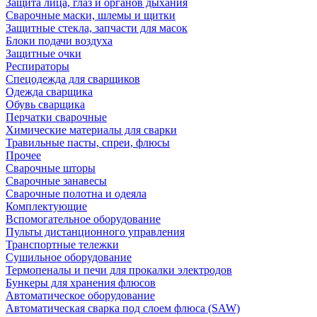
Защита лица, глаз и органов дыхания
Сварочные маски, шлемы и щитки
Защитные стекла, запчасти для масок
Блоки подачи воздуха
Защитные очки
Респираторы
Спецодежда для сварщиков
Одежда сварщика
Обувь сварщика
Перчатки сварочные
Химические материалы для сварки
Травильные пасты, спреи, флюсы
Прочее
Сварочные шторы
Сварочные занавесы
Сварочные полотна и одеяла
Комплектующие
Вспомогательное оборудование
Пульты дистанционного управления
Транспортные тележки
Сушильное оборудование
Термопеналы и печи для прокалки электродов
Бункеры для хранения флюсов
Автоматическое оборудование
Автоматическая сварка под слоем флюса (SAW)