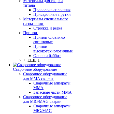
Материалы для сварки
титана
Проволока сплошная
Присадочные прутки
Материалы специального
назначения
Строжка и резка
Припои
Припои оловянно-
свинцовые
Припои
высокотехнологичные
Олово и баббит
+ ЕЩЕ 1
Сварочное оборудование
Сварочное оборудование
для MMA сварки
Сварочные аппараты
MMA
Запасные части MMA
Сварочное оборудование
для MIG/MAG сварки
Сварочные аппараты
MIG/MAG