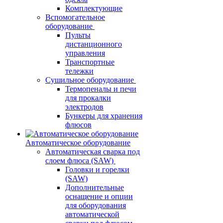
Комплектующие
Вспомогательное
оборудование
Пульты
дистанционного
управления
Транспортные
тележки
Сушильное оборудование
Термопеналы и печи
для прокалки
электродов
Бункеры для хранения
флюсов
Автоматическое оборудование
Автоматическая сварка под
слоем флюса (SAW)
Головки и горелки
(SAW)
Дополнительные
оснащение и опции
для оборудования
автоматической