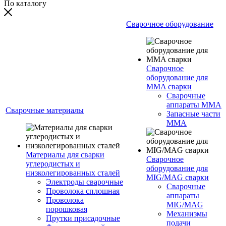
По каталогу
Сварочное оборудование
Сварочное
оборудование для
MMA сварки
Сварочные
аппараты MMA
Сварочные материалы
Запасные части
MMA
Материалы для сварки
Сварочное
углеродистых и
оборудование для
низколегированных сталей
MIG/MAG сварки
Электроды сварочные
Сварочные
Проволока сплошная
аппараты
Проволока
MIG/MAG
порошковая
Механизмы
Прутки присадочные
подачи