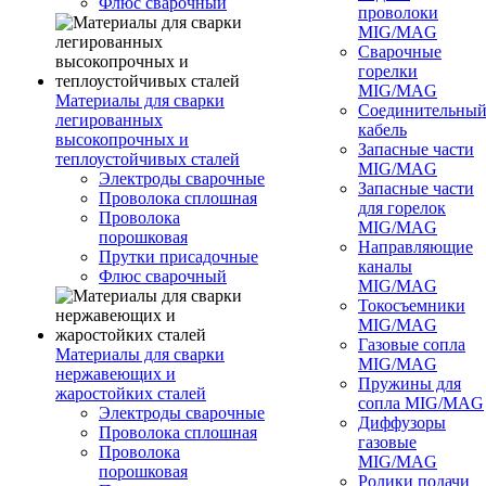
Флюс сварочный
проволоки
MIG/MAG
Сварочные
горелки
MIG/MAG
Материалы для сварки
Соединительны
легированных
кабель
высокопрочных и
Запасные части
теплоустойчивых сталей
MIG/MAG
Электроды сварочные
Запасные части
Проволока сплошная
для горелок
Проволока
MIG/MAG
порошковая
Направляющие
Прутки присадочные
каналы
Флюс сварочный
MIG/MAG
Токосъемники
MIG/MAG
Газовые сопла
Материалы для сварки
MIG/MAG
нержавеющих и
Пружины для
жаростойких сталей
сопла MIG/MAG
Электроды сварочные
Диффузоры
Проволока сплошная
газовые
Проволока
MIG/MAG
порошковая
Ролики подачи