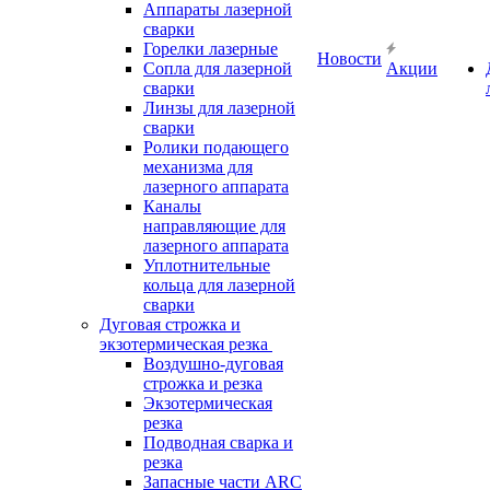
Аппараты лазерной
сварки
Горелки лазерные
Новости
Сопла для лазерной
Акции
сварки
Линзы для лазерной
сварки
Ролики подающего
механизма для
лазерного аппарата
Каналы
направляющие для
лазерного аппарата
Уплотнительные
кольца для лазерной
сварки
Дуговая строжка и
экзотермическая резка
Воздушно-дуговая
строжка и резка
Экзотермическая
резка
Подводная сварка и
резка
Запасные части ARC