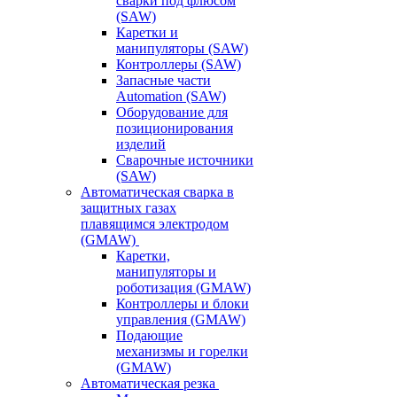
сварки под флюсом
(SAW)
Каретки и
манипуляторы (SAW)
Контроллеры (SAW)
Запасные части
Automation (SAW)
Оборудование для
позиционирования
изделий
Сварочные источники
(SAW)
Автоматическая сварка в
защитных газах
плавящимся электродом
(GMAW)
Каретки,
манипуляторы и
роботизация (GMAW)
Контроллеры и блоки
управления (GMAW)
Подающие
механизмы и горелки
(GMAW)
Автоматическая резка