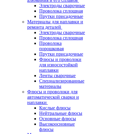
алюминия и его сплавов
Электроды сварочные
Проволока сплошная
Прутки присадочные
Материалы для наплавки и
ремонта деталей
Электроды сварочные
Проволока сплошная
Проволока
порошковая
Прутки присадочные
Флюсы и проволоки
для износостойкой
наплавки
Ленты сварочные
Специализированные
материалы
Флюсы и проволоки для
автоматической сварки и
наплавки
Кислые флюсы
Нейтральные флюсы
Основные флюсы
Высокоосновные
флюсы