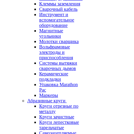
Клеммы заземления
Сварочный кабель
Инструмент и
вспомогательное
оборудование
Магнитные
угольники
Молотки сварщика
Вольфрамовые
электроды и
приспособления
Системы вытяжки
сварочных дымов
Керамические
подкладки
Упаковка Marathon
Pac
Маркеры
Абразивные круги
Круги отрезные по
металлу
Круги зачистные
Круги лепестковые
тарельчатые
Самозацепляемые