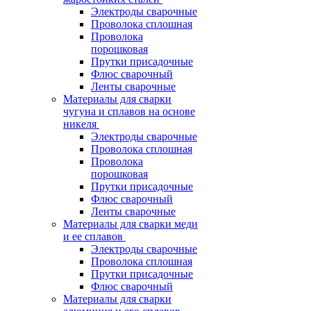
Электроды сварочные
Проволока сплошная
Проволока
порошковая
Прутки присадочные
Флюс сварочный
Ленты сварочные
Материалы для сварки
чугуна и сплавов на основе
никеля
Электроды сварочные
Проволока сплошная
Проволока
порошковая
Прутки присадочные
Флюс сварочный
Ленты сварочные
Материалы для сварки меди
и ее сплавов
Электроды сварочные
Проволока сплошная
Прутки присадочные
Флюс сварочный
Материалы для сварки