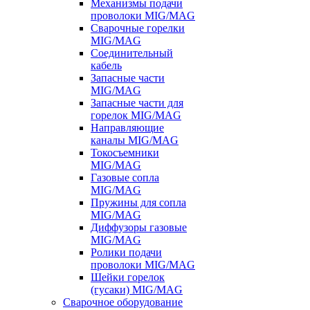
Механизмы подачи
проволоки MIG/MAG
Сварочные горелки
MIG/MAG
Соединительный
кабель
Запасные части
MIG/MAG
Запасные части для
горелок MIG/MAG
Направляющие
каналы MIG/MAG
Токосъемники
MIG/MAG
Газовые сопла
MIG/MAG
Пружины для сопла
MIG/MAG
Диффузоры газовые
MIG/MAG
Ролики подачи
проволоки MIG/MAG
Шейки горелок
(гусаки) MIG/MAG
Сварочное оборудование