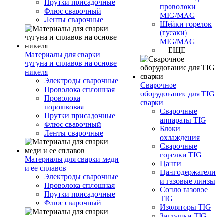
Прутки присадочные
проволоки
Флюс сварочный
MIG/MAG
Ленты сварочные
Шейки горелок
(гусаки)
MIG/MAG
+ ЕЩЕ
Материалы для сварки
чугуна и сплавов на основе
никеля
Электроды сварочные
Сварочное
Проволока сплошная
оборудование для TIG
Проволока
сварки
порошковая
Сварочные
Прутки присадочные
аппараты TIG
Флюс сварочный
Блоки
Ленты сварочные
охлаждения
Сварочные
горелки TIG
Материалы для сварки меди
Цанги
и ее сплавов
Цангодержатели
Электроды сварочные
и газовые линзы
Проволока сплошная
Сопло газовое
Прутки присадочные
TIG
Флюс сварочный
Изоляторы TIG
Заглушки TIG