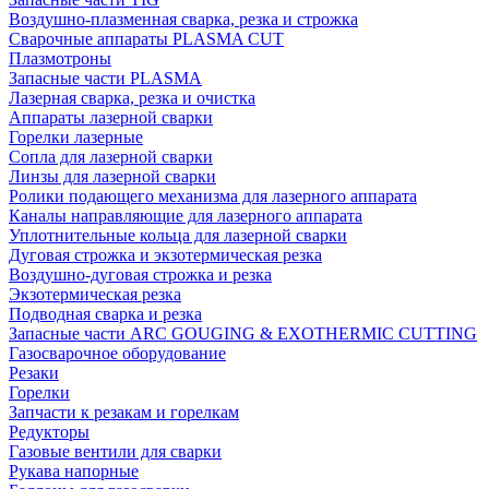
Воздушно-плазменная сварка, резка и строжка
Сварочные аппараты PLASMA CUT
Плазмотроны
Запасные части PLASMA
Лазерная сварка, резка и очистка
Аппараты лазерной сварки
Горелки лазерные
Сопла для лазерной сварки
Линзы для лазерной сварки
Ролики подающего механизма для лазерного аппарата
Каналы направляющие для лазерного аппарата
Уплотнительные кольца для лазерной сварки
Дуговая строжка и экзотермическая резка
Воздушно-дуговая строжка и резка
Экзотермическая резка
Подводная сварка и резка
Запасные части ARC GOUGING & EXOTHERMIC CUTTING
Газосварочное оборудование
Резаки
Горелки
Запчасти к резакам и горелкам
Редукторы
Газовые вентили для сварки
Рукава напорные