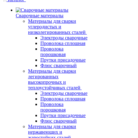
Сварочные материалы
Материалы для сварки
углеродистых и
низколегированных сталей
Электроды сварочные
Проволока сплошная
Проволока
порошковая
Прутки присадочные
Флюс сварочный
Материалы для сварки
легированных
высокопрочных и
теплоустойчивых сталей
Электроды сварочные
Проволока сплошная
Проволока
порошковая
Прутки присадочные
Флюс сварочный
Материалы для сварки
нержавеющих и
жаростойких сталей