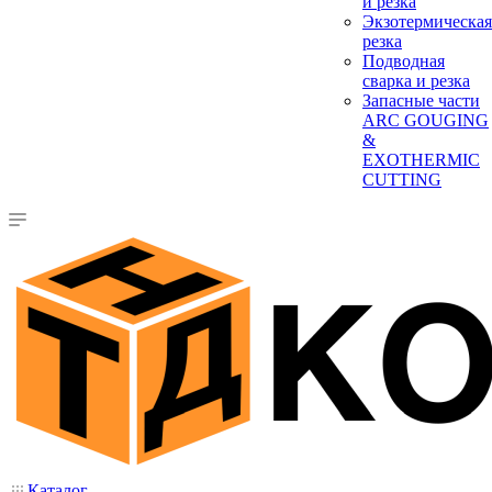
и резка
Экзотермическая
резка
Подводная
сварка и резка
Запасные части
ARC GOUGING
&
EXOTHERMIC
CUTTING
Каталог