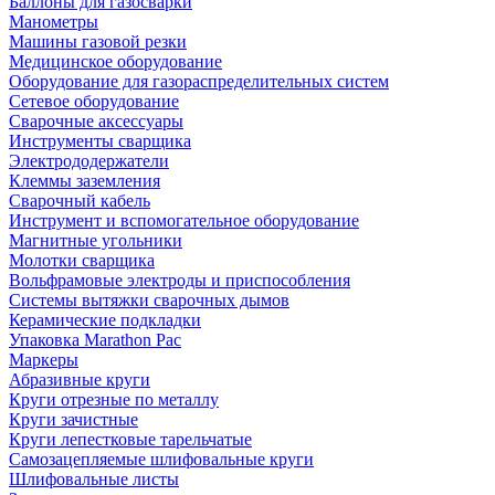
Баллоны для газосварки
Манометры
Машины газовой резки
Медицинское оборудование
Оборудование для газораспределительных систем
Сетевое оборудование
Сварочные аксессуары
Инструменты сварщика
Электрододержатели
Клеммы заземления
Сварочный кабель
Инструмент и вспомогательное оборудование
Магнитные угольники
Молотки сварщика
Вольфрамовые электроды и приспособления
Системы вытяжки сварочных дымов
Керамические подкладки
Упаковка Marathon Pac
Маркеры
Абразивные круги
Круги отрезные по металлу
Круги зачистные
Круги лепестковые тарельчатые
Самозацепляемые шлифовальные круги
Шлифовальные листы