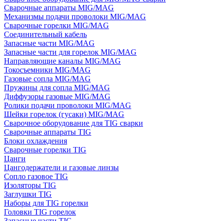
Сварочные аппараты MIG/MAG
Механизмы подачи проволоки MIG/MAG
Сварочные горелки MIG/MAG
Соединительный кабель
Запасные части MIG/MAG
Запасные части для горелок MIG/MAG
Направляющие каналы MIG/MAG
Токосъемники MIG/MAG
Газовые сопла MIG/MAG
Пружины для сопла MIG/MAG
Диффузоры газовые MIG/MAG
Ролики подачи проволоки MIG/MAG
Шейки горелок (гусаки) MIG/MAG
Сварочное оборудование для TIG сварки
Сварочные аппараты TIG
Блоки охлаждения
Сварочные горелки TIG
Цанги
Цангодержатели и газовые линзы
Сопло газовое TIG
Изоляторы TIG
Заглушки TIG
Наборы для TIG горелки
Головки TIG горелок
Запасные части TIG