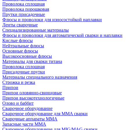
Проволока сплошная
Проволока порошковая
Прутки присадочные
Флюсы и проволоки для износостойкой наплавки
Ленты сварочные
Специализированные материалы
Флюсы и проволоки для автоматической сварки и наплавки
Кислые флюсы
Нейтральные флюсы
Основные флюсы
Высокоосновные флюсы
Материалы для сварки титана
Проволока сплошная
Присадочные прутки
Материалы специального назначения
Строжка и резка
Припои
Припои оловянно-свинцовые
Припои высокотехнологичные
Олово и баббит
Сварочное оборудование
Сварочное оборудование для MMA сварки
Сварочные аппараты MMA
Запасные части MMA
Сварочное оборудование для MIG/MAG сварки