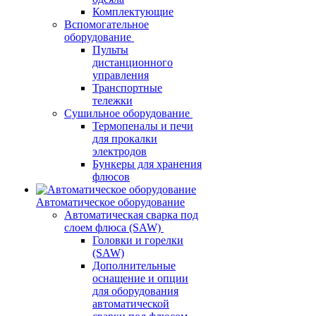
Комплектующие
Вспомогательное
оборудование
Пульты
дистанционного
управления
Транспортные
тележки
Сушильное оборудование
Термопеналы и печи
для прокалки
электродов
Бункеры для хранения
флюсов
Автоматическое оборудование
Автоматическая сварка под
слоем флюса (SAW)
Головки и горелки
(SAW)
Дополнительные
оснащение и опции
для оборудования
автоматической