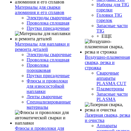
Наборы для TIG
Материалы для сварки
горелки
алюминия и его сплавов
Головки TIG
Электроды сварочные
горелок
Проволока сплошная
Запасные части
Прутки присадочные
TIG
+ ЕЩЕ
Материалы для наплавки и
ремонта деталей
Электроды сварочные
Воздушно-плазменная
Проволока сплошная
сварка, резка и
Проволока
строжка
порошковая
Сварочные
Прутки присадочные
аппараты
Флюсы и проволоки
PLASMA CUT
для износостойкой
Плазмотроны
наплавки
Запасные части
Ленты сварочные
PLASMA
Специализированные
материалы
Лазерная сварка, резка
и очистка
Аппараты
Флюсы и проволоки для
лазерной сварки