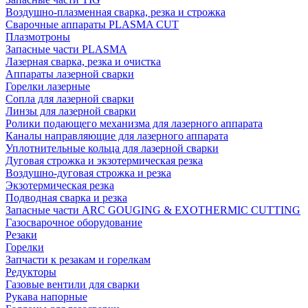
Воздушно-плазменная сварка, резка и строжка
Сварочные аппараты PLASMA CUT
Плазмотроны
Запасные части PLASMA
Лазерная сварка, резка и очистка
Аппараты лазерной сварки
Горелки лазерные
Сопла для лазерной сварки
Линзы для лазерной сварки
Ролики подающего механизма для лазерного аппарата
Каналы направляющие для лазерного аппарата
Уплотнительные кольца для лазерной сварки
Дуговая строжка и экзотермическая резка
Воздушно-дуговая строжка и резка
Экзотермическая резка
Подводная сварка и резка
Запасные части ARC GOUGING & EXOTHERMIC CUTTING
Газосварочное оборудование
Резаки
Горелки
Запчасти к резакам и горелкам
Редукторы
Газовые вентили для сварки
Рукава напорные