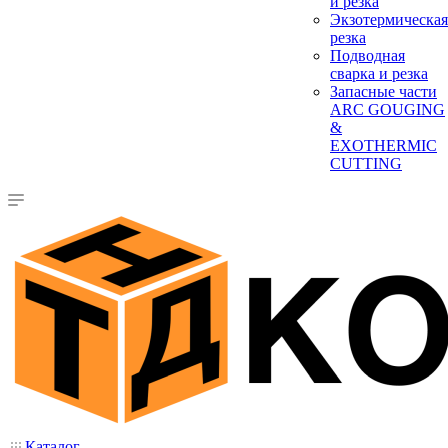
и резка
Экзотермическая
резка
Подводная
сварка и резка
Запасные части
ARC GOUGING
&
EXOTHERMIC
CUTTING
Каталог