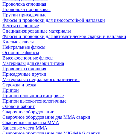
Проволока сплошная
Проволока порошковая
Прутки присадочные
Флюсы и проволоки для износостойкой наплавки
Ленты сварочные
Специализированные материалы
Флюсы и проволоки для автоматической сварки и наплавки
Кислые флюсы
Нейтральные флюсы
Основные флюсы
Высокоосновные флюсы
Материалы для сварки титана
Проволока сплошная
Присадочные прутки
Материалы специального назначения
Строжка и резка
Припои
Припои оловянно-свинцовые
Припои высокотехнологичные
Олово и баббит
Сварочное оборудование
Сварочное оборудование для MMA сварки
Сварочные аппараты MMA
Запасные части MMA
Сварочное оборудование для MIG/MAG сварки