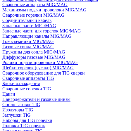
Сварочные аппараты MIG/MAG
Механизмы подачи проволоки MIG/MAG
Сварочные горелки MIG/MAG
Соединительный кабель
Запасные части MIG/MAG
Запасные части для горелок MIG/MAG
Направляющие каналы MIG/MAG
Токосъемники MIG/MAG
Газовые сопла MIG/MAG
Пружины для сопла MIG/MAG
Диффузоры газовые MIG/MAG
Ролики подачи проволоки MIG/MAG
Шейки горелок (гусаки) MIG/MAG
Сварочное оборудование для TIG сварки
Сварочные аппараты TIG
Блоки охлаждения
Сварочные горелки TIG
Цанги
Цангодержатели и газовые линзы
Сопло газовое TIG
Изоляторы TIG
Заглушки TIG
Наборы для TIG горелки
Головки TIG горелок
Запасные части TIG