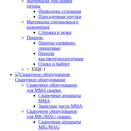
Материалы для сварки
титана
Проволока сплошная
Присадочные прутки
Материалы специального
назначения
Строжка и резка
Припои
Припои оловянно-
свинцовые
Припои
высокотехнологичные
Олово и баббит
+ ЕЩЕ 1
Сварочное оборудование
Сварочное оборудование
для MMA сварки
Сварочные аппараты
MMA
Запасные части MMA
Сварочное оборудование
для MIG/MAG сварки
Сварочные аппараты
MIG/MAG