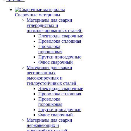
Сварочные материалы
Материалы для сварки
углеродистых и
низколегированных сталей
Электроды сварочные
Проволока сплошная
Проволока
порошковая
Прутки присадочные
Флюс сварочный
Материалы для сварки
легированных
высокопрочных и
теплоустойчивых сталей
Электроды сварочные
Проволока сплошная
Проволока
порошковая
Прутки присадочные
Флюс сварочный
Материалы для сварки
нержавеющих и
жаростойких сталей