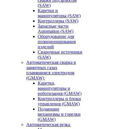
сварки под флюсом
(SAW)
Каретки и
манипуляторы (SAW)
Контроллеры (SAW)
Запасные части
Automation (SAW)
Оборудование для
позиционирования
изделий
Сварочные источники
(SAW)
Автоматическая сварка в
защитных газах
плавящимся электродом
(GMAW)
Каретки,
манипуляторы и
роботизация (GMAW)
Контроллеры и блоки
управления (GMAW)
Подающие
механизмы и горелки
(GMAW)
Автоматическая резка