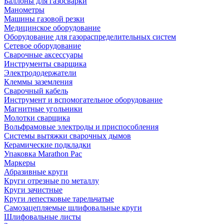
Баллоны для газосварки
Манометры
Машины газовой резки
Медицинское оборудование
Оборудование для газораспределительных систем
Сетевое оборудование
Сварочные аксессуары
Инструменты сварщика
Электрододержатели
Клеммы заземления
Сварочный кабель
Инструмент и вспомогательное оборудование
Магнитные угольники
Молотки сварщика
Вольфрамовые электроды и приспособления
Системы вытяжки сварочных дымов
Керамические подкладки
Упаковка Marathon Pac
Маркеры
Абразивные круги
Круги отрезные по металлу
Круги зачистные
Круги лепестковые тарельчатые
Самозацепляемые шлифовальные круги
Шлифовальные листы