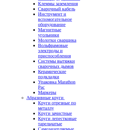
Клеммы заземления
Сварочный кабель
Инструмент и
вспомогательное
оборудование
Магнитные
угольники
Молотки сварщика
Вольфрамовые
электроды и
приспособления
Системы вытяжки
сварочных дымов
Керамические
подкладки
Упаковка Marathon
Pac
Маркеры
Абразивные круги
Круги отрезные по
металлу
Круги зачистные
Круги лепестковые
тарельчатые
Самозацепляемые