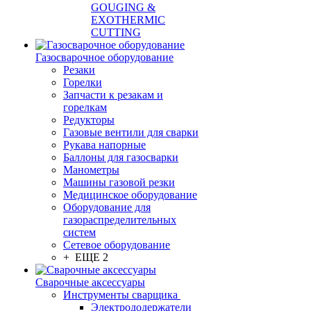
GOUGING &
EXOTHERMIC
CUTTING
Газосварочное оборудование
Резаки
Горелки
Запчасти к резакам и
горелкам
Редукторы
Газовые вентили для сварки
Рукава напорные
Баллоны для газосварки
Манометры
Машины газовой резки
Медицинское оборудование
Оборудование для
газораспределительных
систем
Сетевое оборудование
+ ЕЩЕ 2
Сварочные аксессуары
Инструменты сварщика
Электрододержатели