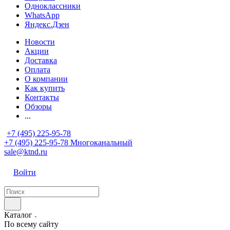
Одноклассники
WhatsApp
Яндекс.Дзен
Новости
Акции
Доставка
Оплата
О компании
Как купить
Контакты
Обзоры
...
+7 (495) 225-95-78
+7 (495) 225-95-78
Многоканальный
sale@ktnd.ru
Войти
Каталог
По всему сайту