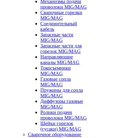
Механизмы подачи
проволоки MIG/MAG
Сварочные горелки
MIG/MAG
Соединительный
кабель
Запасные части
MIG/MAG
Запасные части для
горелок MIG/MAG
Направляющие
каналы MIG/MAG
Токосъемники
MIG/MAG
Газовые сопла
MIG/MAG
Пружины для сопла
MIG/MAG
Диффузоры газовые
MIG/MAG
Ролики подачи
проволоки MIG/MAG
Шейки горелок
(гусаки) MIG/MAG
Сварочное оборудование