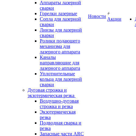
Аппараты лазерной
сварки
Горелки лазерные
Новости
Сопла для лазерной
Акции
сварки
Линзы для лазерной
сварки
Ролики подающего
механизма для
лазерного аппарата
Каналы
направляющие для
лазерного аппарата
Уплотнительные
кольца для лазерной
сварки
Дуговая строжка и
экзотермическая резка
Воздушно-дуговая
строжка и резка
Экзотермическая
резка
Подводная сварка и
резка
Запасные части ARC