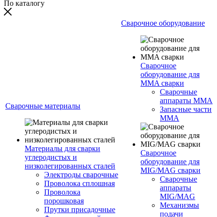
По каталогу
Сварочное оборудование
Сварочное
оборудование для
MMA сварки
Сварочные
аппараты MMA
Сварочные материалы
Запасные части
MMA
Материалы для сварки
Сварочное
углеродистых и
оборудование для
низколегированных сталей
MIG/MAG сварки
Электроды сварочные
Сварочные
Проволока сплошная
аппараты
Проволока
MIG/MAG
порошковая
Механизмы
Прутки присадочные
подачи