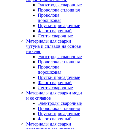
Электроды сварочные
Проволока сплошная
Проволока
порошковая
Прутки присадочные
Флюс сварочный
Ленты сварочные
Материалы для сварки
чугуна и сплавов на основе
никеля
Электроды сварочные
Проволока сплошная
Проволока
порошковая
Прутки присадочные
Флюс сварочный
Ленты сварочные
Материалы для сварки меди
и ее сплавов
Электроды сварочные
Проволока сплошная
Прутки присадочные
Флюс сварочный
Материалы для сварки