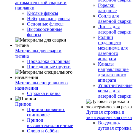
автоматической сварки и
Горелки
наплавки
лазерные
Кислые флюсы
Сопла для
Нейтральные флюсы
лазерной сварки
Основные флюсы
Линзы для
Высокоосновные
лазерной сварки
флюсы
Ролики
подающего
механизма для
Материалы для сварки
лазерного
титана
аппарата
Проволока сплошная
Каналы
Присадочные прутки
направляющие
для лазерного
аппарата
Материалы специального
Уплотнительные
назначения
кольца для
Строжка и резка
лазерной сварки
Припои
Припои оловянно-
Дуговая строжка и
свинцовые
экзотермическая резка
Припои
Воздушно-
высокотехнологичные
дуговая строжка
Олово и баббит