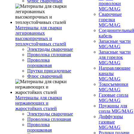
Флюс сварочный
проволоки
MIG/MAG
Сварочные
горелки
MIG/MAG
Материалы для сварки
Соединительны
легированных
кабель
высокопрочных и
Запасные части
теплоустойчивых сталей
MIG/MAG
Электроды сварочные
Запасные части
Проволока сплошная
для горелок
Проволока
MIG/MAG
порошковая
Направляющие
Прутки присадочные
каналы
Флюс сварочный
MIG/MAG
Токосъемники
MIG/MAG
Газовые сопла
Материалы для сварки
MIG/MAG
нержавеющих и
Пружины для
жаростойких сталей
сопла MIG/MAG
Электроды сварочные
Диффузоры
Проволока сплошная
газовые
Проволока
MIG/MAG
порошковая
Ролики подачи