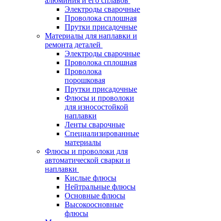
алюминия и его сплавов
Электроды сварочные
Проволока сплошная
Прутки присадочные
Материалы для наплавки и
ремонта деталей
Электроды сварочные
Проволока сплошная
Проволока
порошковая
Прутки присадочные
Флюсы и проволоки
для износостойкой
наплавки
Ленты сварочные
Специализированные
материалы
Флюсы и проволоки для
автоматической сварки и
наплавки
Кислые флюсы
Нейтральные флюсы
Основные флюсы
Высокоосновные
флюсы