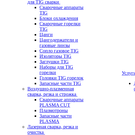
для TIG сварки
Сварочные аппараты
TIG
Блоки охлаждения
Сварочные горелки
TIG
Цанги
Цангодержатели и
газовые линзы
Сопло газовое TIG
Изоляторы TIG
Заглушки TIG
Наборы для TIG
горелки
Услуг
Головки TIG горелок
Запасные части TIG
Воздушно-плазменная
сварка, резка и строжка
Сварочные аппараты
PLASMA CUT
Плазмотроны
Запасные части
PLASMA
Лазерная сварка, резка и
очистка