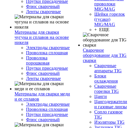
Прутки присадочные
проволоки
Флюс сварочный
MIG/MAG
Ленты сварочные
Шейки горелок
(гусаки)
MIG/MAG
+ ЕЩЕ
Материалы для сварки
чугуна и сплавов на основе
никеля
Электроды сварочные
Сварочное
Проволока сплошная
оборудование для TIG
Проволока
сварки
порошковая
Сварочные
Прутки присадочные
аппараты TIG
Флюс сварочный
Блоки
Ленты сварочные
охлаждения
Сварочные
горелки TIG
Материалы для сварки меди
Цанги
и ее сплавов
Цангодержатели
Электроды сварочные
и газовые линзы
Проволока сплошная
Сопло газовое
Прутки присадочные
TIG
Флюс сварочный
Изоляторы TIG
Заглушки TIG