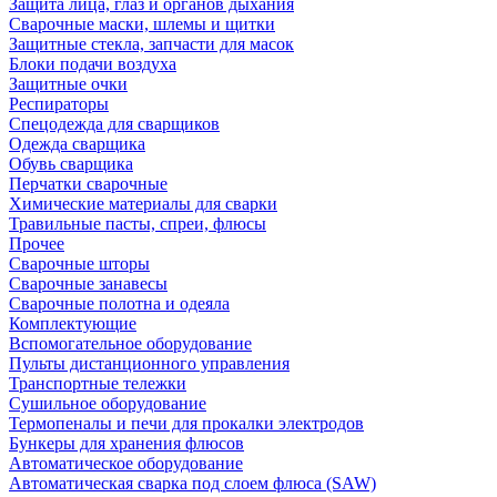
Защита лица, глаз и органов дыхания
Сварочные маски, шлемы и щитки
Защитные стекла, запчасти для масок
Блоки подачи воздуха
Защитные очки
Респираторы
Спецодежда для сварщиков
Одежда сварщика
Обувь сварщика
Перчатки сварочные
Химические материалы для сварки
Травильные пасты, спреи, флюсы
Прочее
Сварочные шторы
Сварочные занавесы
Сварочные полотна и одеяла
Комплектующие
Вспомогательное оборудование
Пульты дистанционного управления
Транспортные тележки
Сушильное оборудование
Термопеналы и печи для прокалки электродов
Бункеры для хранения флюсов
Автоматическое оборудование
Автоматическая сварка под слоем флюса (SAW)