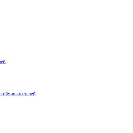
лей
стойчивых сталей