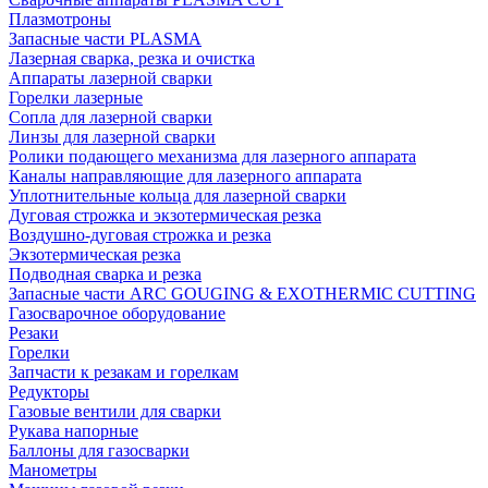
Плазмотроны
Запасные части PLASMA
Лазерная сварка, резка и очистка
Аппараты лазерной сварки
Горелки лазерные
Сопла для лазерной сварки
Линзы для лазерной сварки
Ролики подающего механизма для лазерного аппарата
Каналы направляющие для лазерного аппарата
Уплотнительные кольца для лазерной сварки
Дуговая строжка и экзотермическая резка
Воздушно-дуговая строжка и резка
Экзотермическая резка
Подводная сварка и резка
Запасные части ARC GOUGING & EXOTHERMIC CUTTING
Газосварочное оборудование
Резаки
Горелки
Запчасти к резакам и горелкам
Редукторы
Газовые вентили для сварки
Рукава напорные
Баллоны для газосварки
Манометры