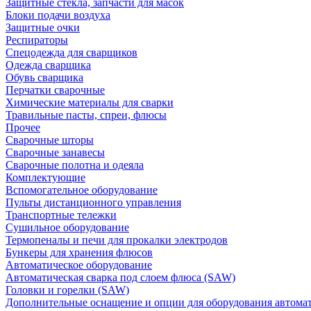
Защитные стекла, запчасти для масок
Блоки подачи воздуха
Защитные очки
Респираторы
Спецодежда для сварщиков
Одежда сварщика
Обувь сварщика
Перчатки сварочные
Химические материалы для сварки
Травильные пасты, спреи, флюсы
Прочее
Сварочные шторы
Сварочные занавесы
Сварочные полотна и одеяла
Комплектующие
Вспомогательное оборудование
Пульты дистанционного управления
Транспортные тележки
Сушильное оборудование
Термопеналы и печи для прокалки электродов
Бункеры для хранения флюсов
Автоматическое оборудование
Автоматическая сварка под слоем флюса (SAW)
Головки и горелки (SAW)
Дополнительные оснащение и опции для оборудования автома