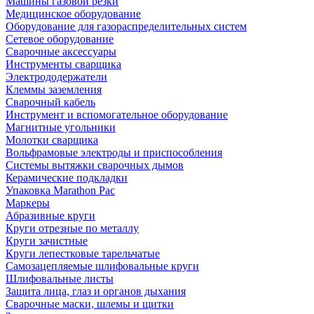
Машины газовой резки
Медицинское оборудование
Оборудование для газораспределительных систем
Сетевое оборудование
Сварочные аксессуары
Инструменты сварщика
Электрододержатели
Клеммы заземления
Сварочный кабель
Инструмент и вспомогательное оборудование
Магнитные угольники
Молотки сварщика
Вольфрамовые электроды и приспособления
Системы вытяжки сварочных дымов
Керамические подкладки
Упаковка Marathon Pac
Маркеры
Абразивные круги
Круги отрезные по металлу
Круги зачистные
Круги лепестковые тарельчатые
Самозацепляемые шлифовальные круги
Шлифовальные листы
Защита лица, глаз и органов дыхания
Сварочные маски, шлемы и щитки