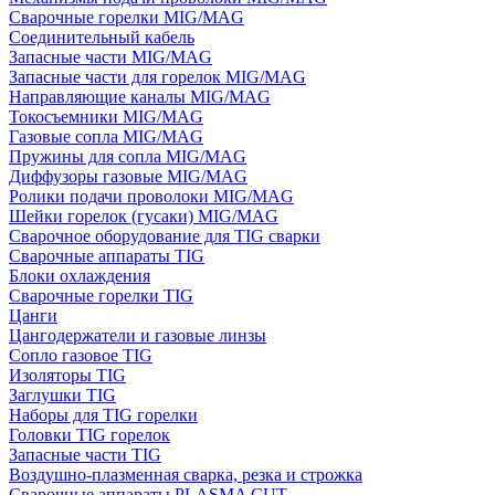
Сварочные горелки MIG/MAG
Соединительный кабель
Запасные части MIG/MAG
Запасные части для горелок MIG/MAG
Направляющие каналы MIG/MAG
Токосъемники MIG/MAG
Газовые сопла MIG/MAG
Пружины для сопла MIG/MAG
Диффузоры газовые MIG/MAG
Ролики подачи проволоки MIG/MAG
Шейки горелок (гусаки) MIG/MAG
Сварочное оборудование для TIG сварки
Сварочные аппараты TIG
Блоки охлаждения
Сварочные горелки TIG
Цанги
Цангодержатели и газовые линзы
Сопло газовое TIG
Изоляторы TIG
Заглушки TIG
Наборы для TIG горелки
Головки TIG горелок
Запасные части TIG
Воздушно-плазменная сварка, резка и строжка
Сварочные аппараты PLASMA CUT