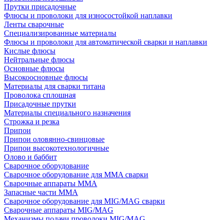
Прутки присадочные
Флюсы и проволоки для износостойкой наплавки
Ленты сварочные
Специализированные материалы
Флюсы и проволоки для автоматической сварки и наплавки
Кислые флюсы
Нейтральные флюсы
Основные флюсы
Высокоосновные флюсы
Материалы для сварки титана
Проволока сплошная
Присадочные прутки
Материалы специального назначения
Строжка и резка
Припои
Припои оловянно-свинцовые
Припои высокотехнологичные
Олово и баббит
Сварочное оборудование
Сварочное оборудование для MMA сварки
Сварочные аппараты MMA
Запасные части MMA
Сварочное оборудование для MIG/MAG сварки
Сварочные аппараты MIG/MAG
Механизмы подачи проволоки MIG/MAG