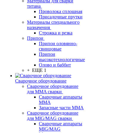
Материалы для сварки
титана
Проволока сплошная
Присадочные прутки
Материалы специального
назначения
Строжка и резка
Припои
Припои оловянно-
свинцовые
Припои
высокотехнологичные
Олово и баббит
+ ЕЩЕ 1
Сварочное оборудование
Сварочное оборудование
для MMA сварки
Сварочные аппараты
MMA
Запасные части MMA
Сварочное оборудование
для MIG/MAG сварки
Сварочные аппараты
MIG/MAG