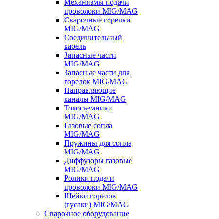
Механизмы подачи
проволоки MIG/MAG
Сварочные горелки
MIG/MAG
Соединительный
кабель
Запасные части
MIG/MAG
Запасные части для
горелок MIG/MAG
Направляющие
каналы MIG/MAG
Токосъемники
MIG/MAG
Газовые сопла
MIG/MAG
Пружины для сопла
MIG/MAG
Диффузоры газовые
MIG/MAG
Ролики подачи
проволоки MIG/MAG
Шейки горелок
(гусаки) MIG/MAG
Сварочное оборудование