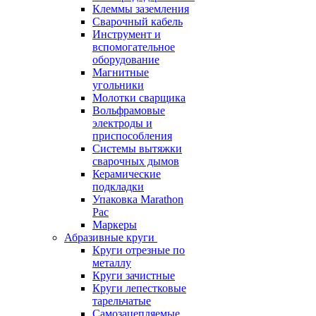
Клеммы заземления
Сварочный кабель
Инструмент и
вспомогательное
оборудование
Магнитные
угольники
Молотки сварщика
Вольфрамовые
электроды и
приспособления
Системы вытяжки
сварочных дымов
Керамические
подкладки
Упаковка Marathon
Pac
Маркеры
Абразивные круги
Круги отрезные по
металлу
Круги зачистные
Круги лепестковые
тарельчатые
Самозацепляемые