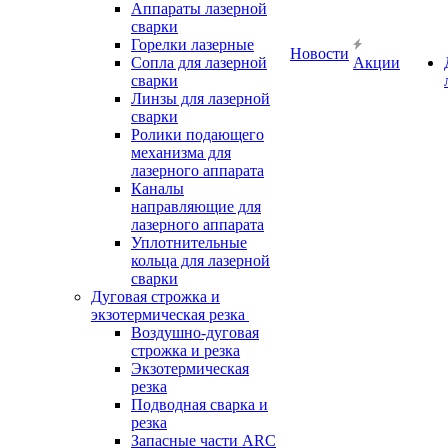
Аппараты лазерной
сварки
Горелки лазерные
Новости
Сопла для лазерной
Акции
сварки
Линзы для лазерной
сварки
Ролики подающего
механизма для
лазерного аппарата
Каналы
направляющие для
лазерного аппарата
Уплотнительные
кольца для лазерной
сварки
Дуговая строжка и
экзотермическая резка
Воздушно-дуговая
строжка и резка
Экзотермическая
резка
Подводная сварка и
резка
Запасные части ARC