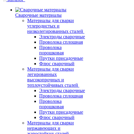
Сварочные материалы
Материалы для сварки
углеродистых и
низколегированных сталей
Электроды сварочные
Проволока сплошная
Проволока
порошковая
Прутки присадочные
Флюс сварочный
Материалы для сварки
легированных
высокопрочных и
теплоустойчивых сталей
Электроды сварочные
Проволока сплошная
Проволока
порошковая
Прутки присадочные
Флюс сварочный
Материалы для сварки
нержавеющих и
жаростойких сталей