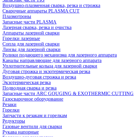
Воздушно-плазменная сварка, резка и строжка
Сварочные аппараты PLASMA CUT
Плазмотроны
Запасные части PLASMA
Лазерная сварка, резка и очистка
Аппараты лазерной сварки
Горелки лазерные
Сопла для лазерной сварки
Линзы для лазерной сварки
Ролики подающего механизма для лазерного аппарата
Каналы направляющие для лазерного аппарата
Уплотнительные кольца для лазерной сварки
Дуговая строжка и экзотермическая резка
Воздушно-дуговая строжка и резка
Экзотермическая резка
Подводная сварка и резка
Запасные части ARC GOUGING & EXOTHERMIC CUTTING
Газосварочное оборудование
Резаки
Горелки
Запчасти к резакам и горелкам
Редукторы
Газовые вентили для сварки
Рукава напорные