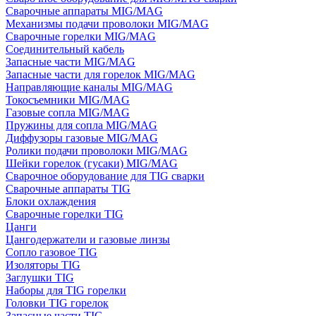
Сварочные аппараты MIG/MAG
Механизмы подачи проволоки MIG/MAG
Сварочные горелки MIG/MAG
Соединительный кабель
Запасные части MIG/MAG
Запасные части для горелок MIG/MAG
Направляющие каналы MIG/MAG
Токосъемники MIG/MAG
Газовые сопла MIG/MAG
Пружины для сопла MIG/MAG
Диффузоры газовые MIG/MAG
Ролики подачи проволоки MIG/MAG
Шейки горелок (гусаки) MIG/MAG
Сварочное оборудование для TIG сварки
Сварочные аппараты TIG
Блоки охлаждения
Сварочные горелки TIG
Цанги
Цангодержатели и газовые линзы
Сопло газовое TIG
Изоляторы TIG
Заглушки TIG
Наборы для TIG горелки
Головки TIG горелок
Запасные части TIG