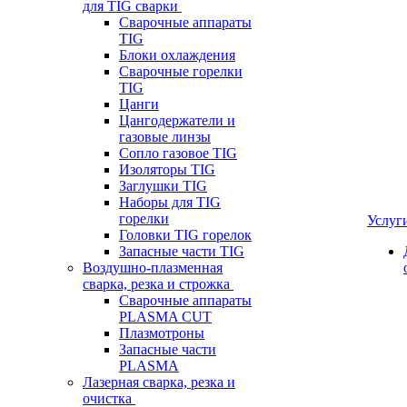
для TIG сварки
Сварочные аппараты
TIG
Блоки охлаждения
Сварочные горелки
TIG
Цанги
Цангодержатели и
газовые линзы
Сопло газовое TIG
Изоляторы TIG
Заглушки TIG
Наборы для TIG
горелки
Услуг
Головки TIG горелок
Запасные части TIG
Воздушно-плазменная
сварка, резка и строжка
Сварочные аппараты
PLASMA CUT
Плазмотроны
Запасные части
PLASMA
Лазерная сварка, резка и
очистка