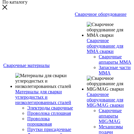
По каталогу
Сварочное оборудование
Сварочное
оборудование для
MMA сварки
Сварочные
аппараты MMA
Сварочные материалы
Запасные части
MMA
Материалы для сварки
Сварочное
углеродистых и
оборудование для
низколегированных сталей
MIG/MAG сварки
Электроды сварочные
Сварочные
Проволока сплошная
аппараты
Проволока
MIG/MAG
порошковая
Механизмы
Прутки присадочные
подачи