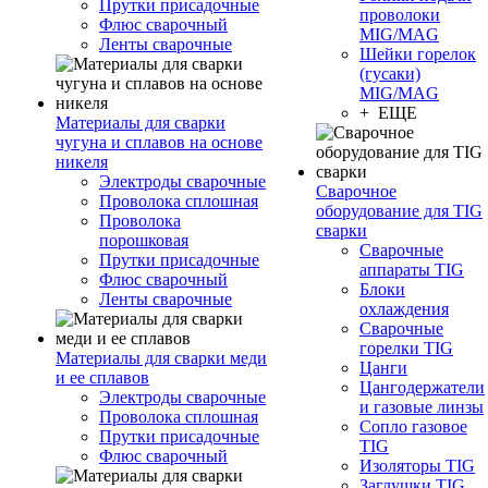
Прутки присадочные
проволоки
Флюс сварочный
MIG/MAG
Ленты сварочные
Шейки горелок
(гусаки)
MIG/MAG
+ ЕЩЕ
Материалы для сварки
чугуна и сплавов на основе
никеля
Электроды сварочные
Сварочное
Проволока сплошная
оборудование для TIG
Проволока
сварки
порошковая
Сварочные
Прутки присадочные
аппараты TIG
Флюс сварочный
Блоки
Ленты сварочные
охлаждения
Сварочные
горелки TIG
Материалы для сварки меди
Цанги
и ее сплавов
Цангодержатели
Электроды сварочные
и газовые линзы
Проволока сплошная
Сопло газовое
Прутки присадочные
TIG
Флюс сварочный
Изоляторы TIG
Заглушки TIG