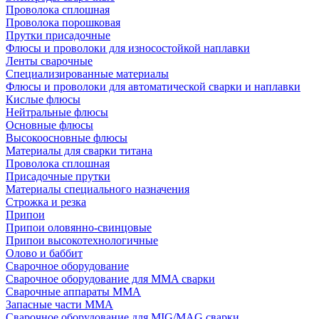
Проволока сплошная
Проволока порошковая
Прутки присадочные
Флюсы и проволоки для износостойкой наплавки
Ленты сварочные
Специализированные материалы
Флюсы и проволоки для автоматической сварки и наплавки
Кислые флюсы
Нейтральные флюсы
Основные флюсы
Высокоосновные флюсы
Материалы для сварки титана
Проволока сплошная
Присадочные прутки
Материалы специального назначения
Строжка и резка
Припои
Припои оловянно-свинцовые
Припои высокотехнологичные
Олово и баббит
Сварочное оборудование
Сварочное оборудование для MMA сварки
Сварочные аппараты MMA
Запасные части MMA
Сварочное оборудование для MIG/MAG сварки