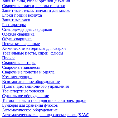
Защита лица, глаз и органов дыхания
Сварочные маски, шлемы и щитки
Защитные стекла, запчасти для масок
Блоки подачи воздуха
Защитные очки
Респираторы
Спецодежда для сварщиков
Одежда сварщика
Обувь сварщика
Перчатки сварочные
Химические материалы для сварки
Травильные пасты, спреи, флюсы
Прочее
Сварочные шторы
Сварочные занавесы
Сварочные полотна и одеяла
Комплектующие
Вспомогательное оборудование
Пульты дистанционного управления
Транспортные тележки
Сушильное оборудование
Термопеналы и печи для прокалки электродов
Бункеры для хранения флюсов
Автоматическое оборудование
Автоматическая сварка под слоем флюса (SAW)