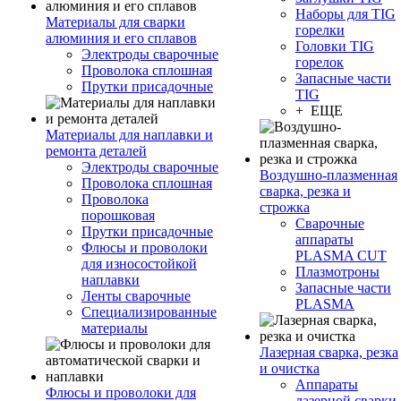
Наборы для TIG
Материалы для сварки
горелки
алюминия и его сплавов
Головки TIG
Электроды сварочные
горелок
Проволока сплошная
Запасные части
Прутки присадочные
TIG
+ ЕЩЕ
Материалы для наплавки и
ремонта деталей
Электроды сварочные
Воздушно-плазменная
Проволока сплошная
сварка, резка и
Проволока
строжка
порошковая
Сварочные
Прутки присадочные
аппараты
Флюсы и проволоки
PLASMA CUT
для износостойкой
Плазмотроны
наплавки
Запасные части
Ленты сварочные
PLASMA
Специализированные
материалы
Лазерная сварка, резка
и очистка
Аппараты
Флюсы и проволоки для
лазерной сварки