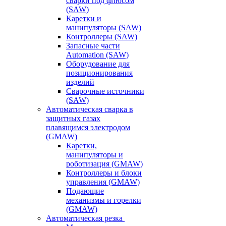
сварки под флюсом
(SAW)
Каретки и
манипуляторы (SAW)
Контроллеры (SAW)
Запасные части
Automation (SAW)
Оборудование для
позиционирования
изделий
Сварочные источники
(SAW)
Автоматическая сварка в
защитных газах
плавящимся электродом
(GMAW)
Каретки,
манипуляторы и
роботизация (GMAW)
Контроллеры и блоки
управления (GMAW)
Подающие
механизмы и горелки
(GMAW)
Автоматическая резка