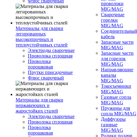
Флюс сварочный
проволоки
MIG/MAG
Сварочные
горелки
MIG/MAG
Материалы для сварки
Соединительны
легированных
кабель
высокопрочных и
Запасные части
теплоустойчивых сталей
MIG/MAG
Электроды сварочные
Запасные части
Проволока сплошная
для горелок
Проволока
MIG/MAG
порошковая
Направляющие
Прутки присадочные
каналы
Флюс сварочный
MIG/MAG
Токосъемники
MIG/MAG
Газовые сопла
Материалы для сварки
MIG/MAG
нержавеющих и
Пружины для
жаростойких сталей
сопла MIG/MAG
Электроды сварочные
Диффузоры
Проволока сплошная
газовые
Проволока
MIG/MAG
порошковая
Ролики подачи