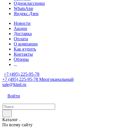
Одноклассники
WhatsApp
Яндекс.Дзен
Новости
Акции
Доставка
Оплата
О компании
Как купить
Контакты
Обзоры
...
+7 (495) 225-95-78
+7 (495) 225-95-78
Многоканальный
sale@ktnd.ru
Войти
Каталог
По всему сайту