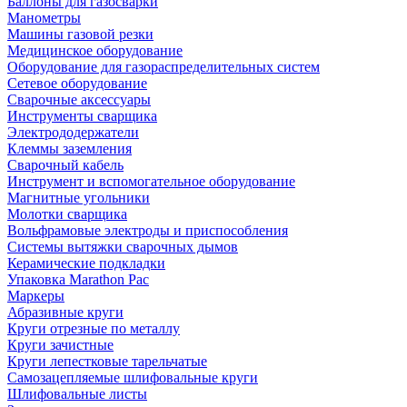
Баллоны для газосварки
Манометры
Машины газовой резки
Медицинское оборудование
Оборудование для газораспределительных систем
Сетевое оборудование
Сварочные аксессуары
Инструменты сварщика
Электрододержатели
Клеммы заземления
Сварочный кабель
Инструмент и вспомогательное оборудование
Магнитные угольники
Молотки сварщика
Вольфрамовые электроды и приспособления
Системы вытяжки сварочных дымов
Керамические подкладки
Упаковка Marathon Pac
Маркеры
Абразивные круги
Круги отрезные по металлу
Круги зачистные
Круги лепестковые тарельчатые
Самозацепляемые шлифовальные круги
Шлифовальные листы