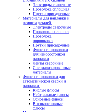
алюминия и его сплавов
Электроды сварочные
Проволока сплошная
Прутки присадочные
Материалы для наплавки и
ремонта деталей
Электроды сварочные
Проволока сплошная
Проволока
порошковая
Прутки присадочные
Флюсы и проволоки
для износостойкой
наплавки
Ленты сварочные
Специализированные
материалы
Флюсы и проволоки для
автоматической сварки и
наплавки
Кислые флюсы
Нейтральные флюсы
Основные флюсы
Высокоосновные
флюсы