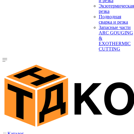
и резка
Экзотермическая
резка
Подводная
сварка и резка
Запасные части
ARC GOUGING
&
EXOTHERMIC
CUTTING
Каталог