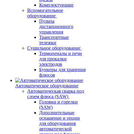
Комплектующие
Вспомогательное
оборудование
Пульты
дистанционного
управления
Транспортные
тележки
Сушильное оборудование
Термопеналы и печи
для прокалки
электродов
Бункеры для хранения
флюсов
Автоматическое оборудование
Автоматическая сварка под
слоем флюса (SAW)
Головки и горелки
(SAW)
Дополнительные
оснащение и опции
для оборудования
автоматической