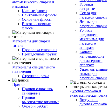
автоматической сварки и
Горелки
наплавки
лазерные
Кислые флюсы
Сопла для
Нейтральные флюсы
лазерной сварки
Основные флюсы
Линзы для
Высокоосновные
лазерной сварки
флюсы
Ролики
подающего
механизма для
Материалы для сварки
лазерного
титана
аппарата
Проволока сплошная
Каналы
Присадочные прутки
направляющие
для лазерного
аппарата
Материалы специального
Уплотнительные
назначения
кольца для
Строжка и резка
лазерной сварки
Припои
Припои оловянно-
Дуговая строжка и
свинцовые
экзотермическая резка
Припои
Воздушно-
высокотехнологичные
дуговая строжка
Олово и баббит