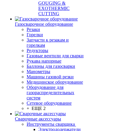
GOUGING &
EXOTHERMIC
CUTTING
Газосварочное оборудование
Резаки
Горелки
Запчасти к резакам и
горелкам
Редукторы
Газовые вентили для сварки
Рукава напорные
Баллоны для газосварки
Манометры
Машины газовой резки
Медицинское оборудование
Оборудование для
газораспределительных
систем
Сетевое оборудование
+ ЕЩЕ 2
Сварочные аксессуары
Инструменты сварщика
Электрододержатели