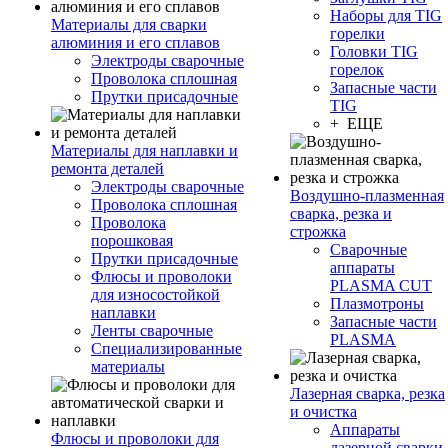
Наборы для TIG
Материалы для сварки
горелки
алюминия и его сплавов
Головки TIG
Электроды сварочные
горелок
Проволока сплошная
Запасные части
Прутки присадочные
TIG
+ ЕЩЕ
Материалы для наплавки и
ремонта деталей
Электроды сварочные
Воздушно-плазменная
Проволока сплошная
сварка, резка и
Проволока
строжка
порошковая
Сварочные
Прутки присадочные
аппараты
Флюсы и проволоки
PLASMA CUT
для износостойкой
Плазмотроны
наплавки
Запасные части
Ленты сварочные
PLASMA
Специализированные
материалы
Лазерная сварка, резка
и очистка
Аппараты
Флюсы и проволоки для
лазерной сварки