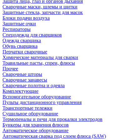
Защита лица, глаз и органов дыхания
Сварочные маски, шлемы и щитки
Защитные стекла, запчасти для масок
Блоки подачи воздуха
Защитные очки
Респираторы
Спецодежда для сварщиков
Одежда сварщика
Обувь сварщика
Перчатки сварочные
Химические материалы для сварки
Травильные пасты, спреи, флюсы
Прочее
Сварочные шторы
Сварочные занавесы
Сварочные полотна и одеяла
Комплектующие
Вспомогательное оборудование
Пульты дистанционного управления
Транспортные тележки
Сушильное оборудование
Термопеналы и печи для прокалки электродов
Бункеры для хранения флюсов
Автоматическое оборудование
Автоматическая сварка под слоем флюса (SAW)