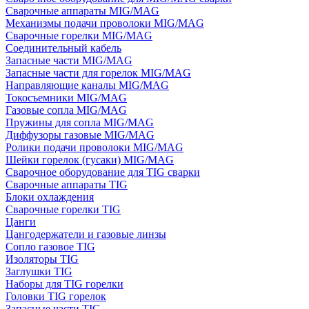
Сварочные аппараты MIG/MAG
Механизмы подачи проволоки MIG/MAG
Сварочные горелки MIG/MAG
Соединительный кабель
Запасные части MIG/MAG
Запасные части для горелок MIG/MAG
Направляющие каналы MIG/MAG
Токосъемники MIG/MAG
Газовые сопла MIG/MAG
Пружины для сопла MIG/MAG
Диффузоры газовые MIG/MAG
Ролики подачи проволоки MIG/MAG
Шейки горелок (гусаки) MIG/MAG
Сварочное оборудование для TIG сварки
Сварочные аппараты TIG
Блоки охлаждения
Сварочные горелки TIG
Цанги
Цангодержатели и газовые линзы
Сопло газовое TIG
Изоляторы TIG
Заглушки TIG
Наборы для TIG горелки
Головки TIG горелок
Запасные части TIG