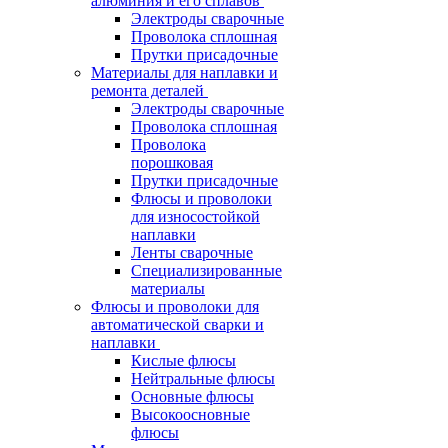
алюминия и его сплавов
Электроды сварочные
Проволока сплошная
Прутки присадочные
Материалы для наплавки и
ремонта деталей
Электроды сварочные
Проволока сплошная
Проволока
порошковая
Прутки присадочные
Флюсы и проволоки
для износостойкой
наплавки
Ленты сварочные
Специализированные
материалы
Флюсы и проволоки для
автоматической сварки и
наплавки
Кислые флюсы
Нейтральные флюсы
Основные флюсы
Высокоосновные
флюсы