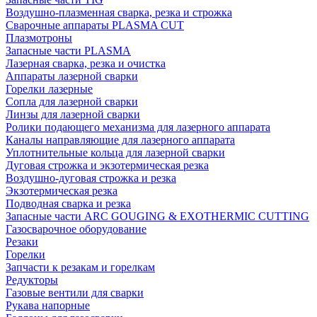
Воздушно-плазменная сварка, резка и строжка
Сварочные аппараты PLASMA CUT
Плазмотроны
Запасные части PLASMA
Лазерная сварка, резка и очистка
Аппараты лазерной сварки
Горелки лазерные
Сопла для лазерной сварки
Линзы для лазерной сварки
Ролики подающего механизма для лазерного аппарата
Каналы направляющие для лазерного аппарата
Уплотнительные кольца для лазерной сварки
Дуговая строжка и экзотермическая резка
Воздушно-дуговая строжка и резка
Экзотермическая резка
Подводная сварка и резка
Запасные части ARC GOUGING & EXOTHERMIC CUTTING
Газосварочное оборудование
Резаки
Горелки
Запчасти к резакам и горелкам
Редукторы
Газовые вентили для сварки
Рукава напорные