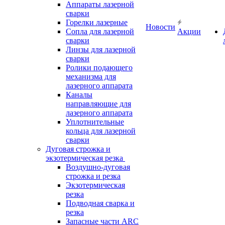
Аппараты лазерной
сварки
Горелки лазерные
Новости
Сопла для лазерной
Акции
сварки
Линзы для лазерной
сварки
Ролики подающего
механизма для
лазерного аппарата
Каналы
направляющие для
лазерного аппарата
Уплотнительные
кольца для лазерной
сварки
Дуговая строжка и
экзотермическая резка
Воздушно-дуговая
строжка и резка
Экзотермическая
резка
Подводная сварка и
резка
Запасные части ARC