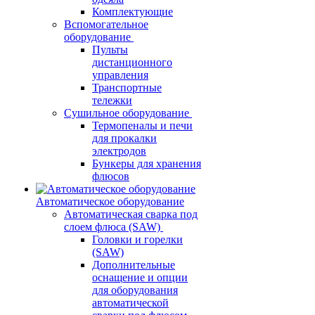
Комплектующие
Вспомогательное
оборудование
Пульты
дистанционного
управления
Транспортные
тележки
Сушильное оборудование
Термопеналы и печи
для прокалки
электродов
Бункеры для хранения
флюсов
Автоматическое оборудование
Автоматическая сварка под
слоем флюса (SAW)
Головки и горелки
(SAW)
Дополнительные
оснащение и опции
для оборудования
автоматической