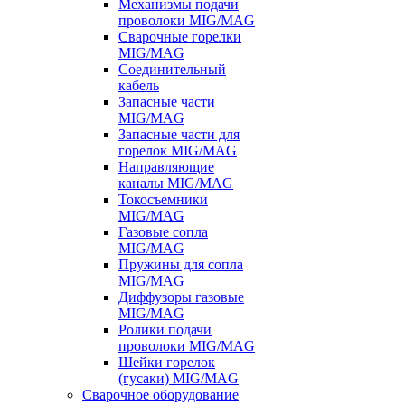
Механизмы подачи
проволоки MIG/MAG
Сварочные горелки
MIG/MAG
Соединительный
кабель
Запасные части
MIG/MAG
Запасные части для
горелок MIG/MAG
Направляющие
каналы MIG/MAG
Токосъемники
MIG/MAG
Газовые сопла
MIG/MAG
Пружины для сопла
MIG/MAG
Диффузоры газовые
MIG/MAG
Ролики подачи
проволоки MIG/MAG
Шейки горелок
(гусаки) MIG/MAG
Сварочное оборудование