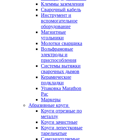
Клеммы заземления
Сварочный кабель
Инструмент и
вспомогательное
оборудование
Магнитные
угольники
Молотки сварщика
Вольфрамовые
электроды и
приспособления
Системы вытяжки
сварочных дымов
Керамические
подкладки
Упаковка Marathon
Pac
Маркеры
Абразивные круги
Круги отрезные по
металлу
Круги зачистные
Круги лепестковые
тарельчатые
Самозацепляемые