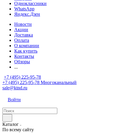
Одноклассники
WhatsApp
Яндекс.Дзен
Новости
Акции
Доставка
Оплата
О компании
Как купить
Контакты
Обзоры
...
+7 (495) 225-95-78
+7 (495) 225-95-78
Многоканальный
sale@ktnd.ru
Войти
Каталог
По всему сайту