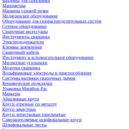
Баллоны для газосварки
Манометры
Машины газовой резки
Медицинское оборудование
Оборудование для газораспределительных систем
Сетевое оборудование
Сварочные аксессуары
Инструменты сварщика
Электрододержатели
Клеммы заземления
Сварочный кабель
Инструмент и вспомогательное оборудование
Магнитные угольники
Молотки сварщика
Вольфрамовые электроды и приспособления
Системы вытяжки сварочных дымов
Керамические подкладки
Упаковка Marathon Pac
Маркеры
Абразивные круги
Круги отрезные по металлу
Круги зачистные
Круги лепестковые тарельчатые
Самозацепляемые шлифовальные круги
Шлифовальные листы