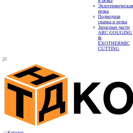
и резка
Экзотермическая
резка
Подводная
сварка и резка
Запасные части
ARC GOUGING
&
EXOTHERMIC
CUTTING
Каталог