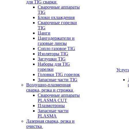
для TIG сварки
Сварочные аппараты
TIG
Блоки охлаждения
Сварочные горелки
TIG
Цанги
Цангодержатели и
газовые линзы
Сопло газовое TIG
Изоляторы TIG
Заглушки TIG
Наборы для TIG
горелки
Услуг
Головки TIG горелок
Запасные части TIG
Воздушно-плазменная
сварка, резка и строжка
Сварочные аппараты
PLASMA CUT
Плазмотроны
Запасные части
PLASMA
Лазерная сварка, резка и
очистка