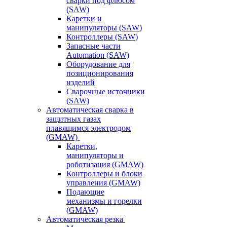
сварки под флюсом
(SAW)
Каретки и
манипуляторы (SAW)
Контроллеры (SAW)
Запасные части
Automation (SAW)
Оборудование для
позиционирования
изделий
Сварочные источники
(SAW)
Автоматическая сварка в
защитных газах
плавящимся электродом
(GMAW)
Каретки,
манипуляторы и
роботизация (GMAW)
Контроллеры и блоки
управления (GMAW)
Подающие
механизмы и горелки
(GMAW)
Автоматическая резка