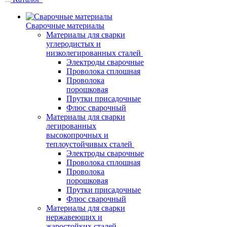
Сварочные материалы
Материалы для сварки
углеродистых и
низколегированных сталей
Электроды сварочные
Проволока сплошная
Проволока
порошковая
Прутки присадочные
Флюс сварочный
Материалы для сварки
легированных
высокопрочных и
теплоустойчивых сталей
Электроды сварочные
Проволока сплошная
Проволока
порошковая
Прутки присадочные
Флюс сварочный
Материалы для сварки
нержавеющих и
жаростойких сталей