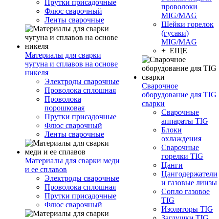
Прутки присадочные
проволоки
Флюс сварочный
MIG/MAG
Ленты сварочные
Шейки горелок
(гусаки)
MIG/MAG
+ ЕЩЕ
Материалы для сварки
чугуна и сплавов на основе
никеля
Электроды сварочные
Сварочное
Проволока сплошная
оборудование для TIG
Проволока
сварки
порошковая
Сварочные
Прутки присадочные
аппараты TIG
Флюс сварочный
Блоки
Ленты сварочные
охлаждения
Сварочные
горелки TIG
Материалы для сварки меди
Цанги
и ее сплавов
Цангодержатели
Электроды сварочные
и газовые линзы
Проволока сплошная
Сопло газовое
Прутки присадочные
TIG
Флюс сварочный
Изоляторы TIG
Заглушки TIG