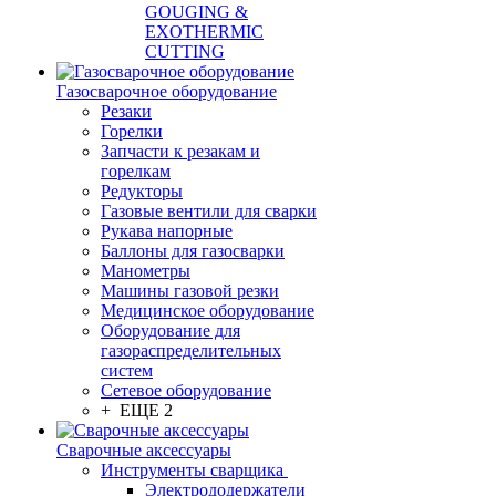
GOUGING &
EXOTHERMIC
CUTTING
Газосварочное оборудование
Резаки
Горелки
Запчасти к резакам и
горелкам
Редукторы
Газовые вентили для сварки
Рукава напорные
Баллоны для газосварки
Манометры
Машины газовой резки
Медицинское оборудование
Оборудование для
газораспределительных
систем
Сетевое оборудование
+ ЕЩЕ 2
Сварочные аксессуары
Инструменты сварщика
Электрододержатели