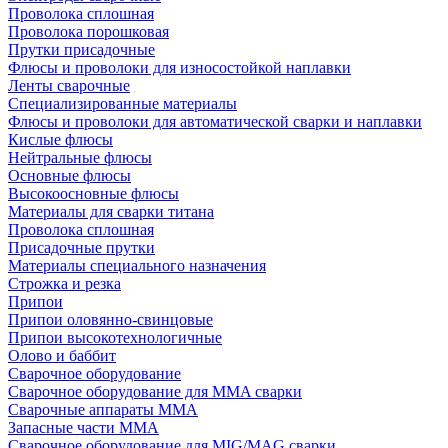
Проволока сплошная
Проволока порошковая
Прутки присадочные
Флюсы и проволоки для износостойкой наплавки
Ленты сварочные
Специализированные материалы
Флюсы и проволоки для автоматической сварки и наплавки
Кислые флюсы
Нейтральные флюсы
Основные флюсы
Высокоосновные флюсы
Материалы для сварки титана
Проволока сплошная
Присадочные прутки
Материалы специального назначения
Строжка и резка
Припои
Припои оловянно-свинцовые
Припои высокотехнологичные
Олово и баббит
Сварочное оборудование
Сварочное оборудование для MMA сварки
Сварочные аппараты MMA
Запасные части MMA
Сварочное оборудование для MIG/MAG сварки