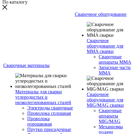
По каталогу
Сварочное оборудование
Сварочное
оборудование для
MMA сварки
Сварочные
аппараты MMA
Сварочные материалы
Запасные части
MMA
Материалы для сварки
Сварочное
углеродистых и
оборудование для
низколегированных сталей
MIG/MAG сварки
Электроды сварочные
Сварочные
Проволока сплошная
аппараты
Проволока
MIG/MAG
порошковая
Механизмы
Прутки присадочные
подачи