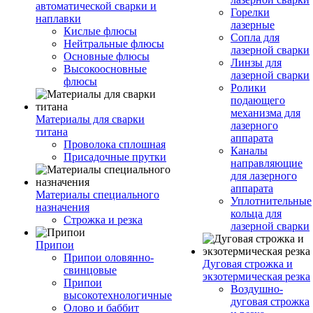
автоматической сварки и
Горелки
наплавки
лазерные
Кислые флюсы
Сопла для
Нейтральные флюсы
лазерной сварки
Основные флюсы
Линзы для
Высокоосновные
лазерной сварки
флюсы
Ролики
подающего
механизма для
Материалы для сварки
лазерного
титана
аппарата
Проволока сплошная
Каналы
Присадочные прутки
направляющие
для лазерного
аппарата
Материалы специального
Уплотнительные
назначения
кольца для
Строжка и резка
лазерной сварки
Припои
Припои оловянно-
Дуговая строжка и
свинцовые
экзотермическая резка
Припои
Воздушно-
высокотехнологичные
дуговая строжка
Олово и баббит