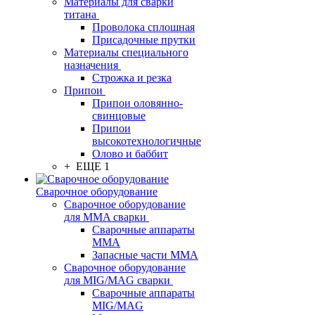
Материалы для сварки
титана
Проволока сплошная
Присадочные прутки
Материалы специального
назначения
Строжка и резка
Припои
Припои оловянно-
свинцовые
Припои
высокотехнологичные
Олово и баббит
+ ЕЩЕ 1
Сварочное оборудование
Сварочное оборудование
для MMA сварки
Сварочные аппараты
MMA
Запасные части MMA
Сварочное оборудование
для MIG/MAG сварки
Сварочные аппараты
MIG/MAG