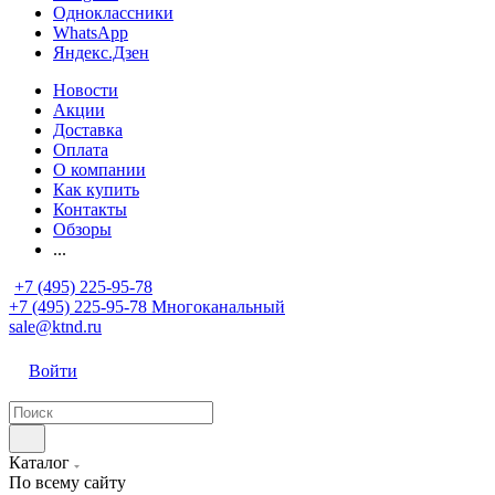
Одноклассники
WhatsApp
Яндекс.Дзен
Новости
Акции
Доставка
Оплата
О компании
Как купить
Контакты
Обзоры
...
+7 (495) 225-95-78
+7 (495) 225-95-78
Многоканальный
sale@ktnd.ru
Войти
Каталог
По всему сайту