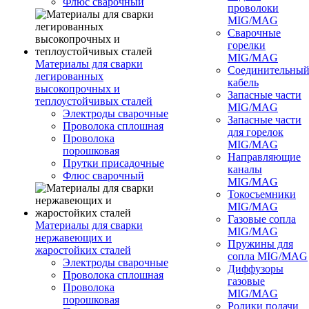
Флюс сварочный
проволоки
MIG/MAG
Сварочные
горелки
MIG/MAG
Материалы для сварки
Соединительны
легированных
кабель
высокопрочных и
Запасные части
теплоустойчивых сталей
MIG/MAG
Электроды сварочные
Запасные части
Проволока сплошная
для горелок
Проволока
MIG/MAG
порошковая
Направляющие
Прутки присадочные
каналы
Флюс сварочный
MIG/MAG
Токосъемники
MIG/MAG
Газовые сопла
Материалы для сварки
MIG/MAG
нержавеющих и
Пружины для
жаростойких сталей
сопла MIG/MAG
Электроды сварочные
Диффузоры
Проволока сплошная
газовые
Проволока
MIG/MAG
порошковая
Ролики подачи