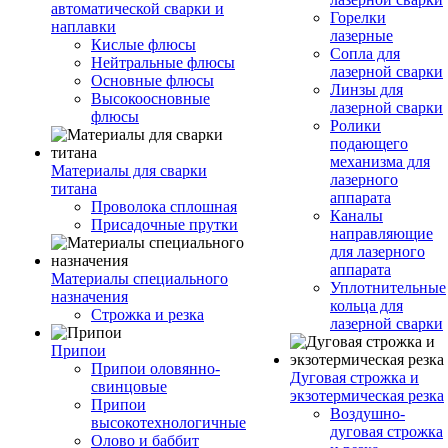
автоматической сварки и
Горелки
наплавки
лазерные
Кислые флюсы
Сопла для
Нейтральные флюсы
лазерной сварки
Основные флюсы
Линзы для
Высокоосновные
лазерной сварки
флюсы
Ролики
подающего
механизма для
Материалы для сварки
лазерного
титана
аппарата
Проволока сплошная
Каналы
Присадочные прутки
направляющие
для лазерного
аппарата
Материалы специального
Уплотнительные
назначения
кольца для
Строжка и резка
лазерной сварки
Припои
Припои оловянно-
Дуговая строжка и
свинцовые
экзотермическая резка
Припои
Воздушно-
высокотехнологичные
дуговая строжка
Олово и баббит