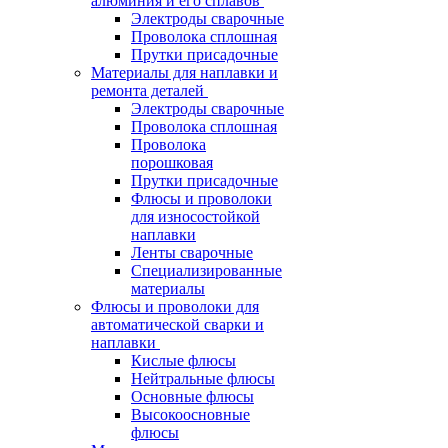
алюминия и его сплавов
Электроды сварочные
Проволока сплошная
Прутки присадочные
Материалы для наплавки и
ремонта деталей
Электроды сварочные
Проволока сплошная
Проволока
порошковая
Прутки присадочные
Флюсы и проволоки
для износостойкой
наплавки
Ленты сварочные
Специализированные
материалы
Флюсы и проволоки для
автоматической сварки и
наплавки
Кислые флюсы
Нейтральные флюсы
Основные флюсы
Высокоосновные
флюсы