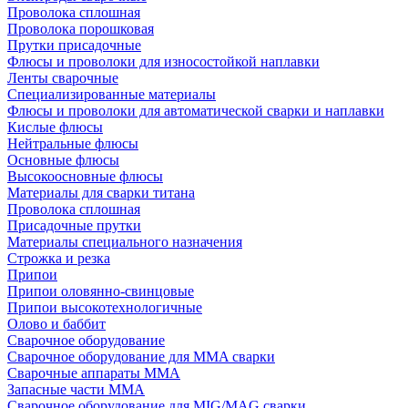
Проволока сплошная
Проволока порошковая
Прутки присадочные
Флюсы и проволоки для износостойкой наплавки
Ленты сварочные
Специализированные материалы
Флюсы и проволоки для автоматической сварки и наплавки
Кислые флюсы
Нейтральные флюсы
Основные флюсы
Высокоосновные флюсы
Материалы для сварки титана
Проволока сплошная
Присадочные прутки
Материалы специального назначения
Строжка и резка
Припои
Припои оловянно-свинцовые
Припои высокотехнологичные
Олово и баббит
Сварочное оборудование
Сварочное оборудование для MMA сварки
Сварочные аппараты MMA
Запасные части MMA
Сварочное оборудование для MIG/MAG сварки