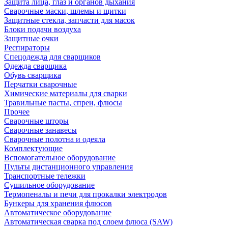
Защита лица, глаз и органов дыхания
Сварочные маски, шлемы и щитки
Защитные стекла, запчасти для масок
Блоки подачи воздуха
Защитные очки
Респираторы
Спецодежда для сварщиков
Одежда сварщика
Обувь сварщика
Перчатки сварочные
Химические материалы для сварки
Травильные пасты, спреи, флюсы
Прочее
Сварочные шторы
Сварочные занавесы
Сварочные полотна и одеяла
Комплектующие
Вспомогательное оборудование
Пульты дистанционного управления
Транспортные тележки
Сушильное оборудование
Термопеналы и печи для прокалки электродов
Бункеры для хранения флюсов
Автоматическое оборудование
Автоматическая сварка под слоем флюса (SAW)