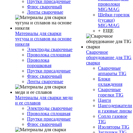
Прутки присадочные
проволоки
Флюс сварочный
MIG/MAG
Ленты сварочные
Шейки горелок
(гусаки)
MIG/MAG
+ ЕЩЕ
Материалы для сварки
чугуна и сплавов на основе
никеля
Электроды сварочные
Сварочное
Проволока сплошная
оборудование для TIG
Проволока
сварки
порошковая
Сварочные
Прутки присадочные
аппараты TIG
Флюс сварочный
Блоки
Ленты сварочные
охлаждения
Сварочные
горелки TIG
Материалы для сварки меди
Цанги
и ее сплавов
Цангодержатели
Электроды сварочные
и газовые линзы
Проволока сплошная
Сопло газовое
Прутки присадочные
TIG
Флюс сварочный
Изоляторы TIG
Заглушки TIG