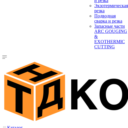
и резка
Экзотермическая
резка
Подводная
сварка и резка
Запасные части
ARC GOUGING
&
EXOTHERMIC
CUTTING
Каталог