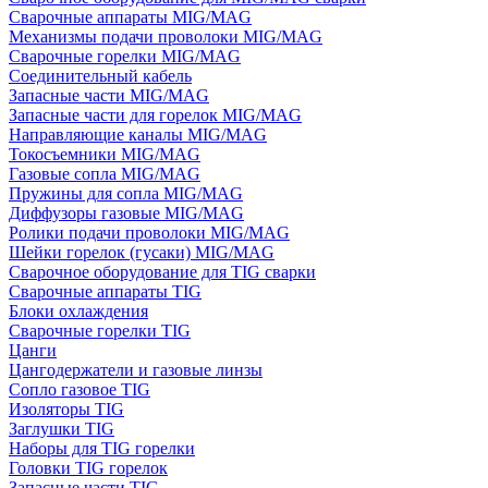
Сварочные аппараты MIG/MAG
Механизмы подачи проволоки MIG/MAG
Сварочные горелки MIG/MAG
Соединительный кабель
Запасные части MIG/MAG
Запасные части для горелок MIG/MAG
Направляющие каналы MIG/MAG
Токосъемники MIG/MAG
Газовые сопла MIG/MAG
Пружины для сопла MIG/MAG
Диффузоры газовые MIG/MAG
Ролики подачи проволоки MIG/MAG
Шейки горелок (гусаки) MIG/MAG
Сварочное оборудование для TIG сварки
Сварочные аппараты TIG
Блоки охлаждения
Сварочные горелки TIG
Цанги
Цангодержатели и газовые линзы
Сопло газовое TIG
Изоляторы TIG
Заглушки TIG
Наборы для TIG горелки
Головки TIG горелок
Запасные части TIG