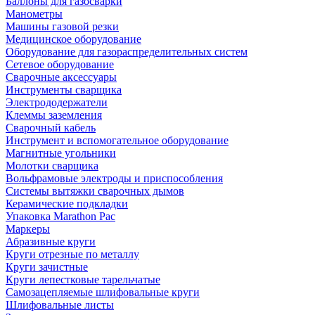
Баллоны для газосварки
Манометры
Машины газовой резки
Медицинское оборудование
Оборудование для газораспределительных систем
Сетевое оборудование
Сварочные аксессуары
Инструменты сварщика
Электрододержатели
Клеммы заземления
Сварочный кабель
Инструмент и вспомогательное оборудование
Магнитные угольники
Молотки сварщика
Вольфрамовые электроды и приспособления
Системы вытяжки сварочных дымов
Керамические подкладки
Упаковка Marathon Pac
Маркеры
Абразивные круги
Круги отрезные по металлу
Круги зачистные
Круги лепестковые тарельчатые
Самозацепляемые шлифовальные круги
Шлифовальные листы