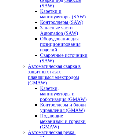
сварки под флюсом
(SAW)
Каретки и
манипуляторы (SAW)
Контроллеры (SAW)
Запасные части
Automation (SAW)
Оборудование для
позиционирования
изделий
Сварочные источники
(SAW)
Автоматическая сварка в
защитных газах
плавящимся электродом
(GMAW)
Каретки,
манипуляторы и
роботизация (GMAW)
Контроллеры и блоки
управления (GMAW)
Подающие
механизмы и горелки
(GMAW)
Автоматическая резка