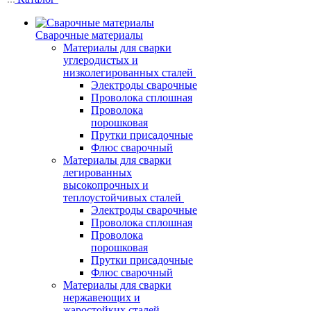
Сварочные материалы
Материалы для сварки
углеродистых и
низколегированных сталей
Электроды сварочные
Проволока сплошная
Проволока
порошковая
Прутки присадочные
Флюс сварочный
Материалы для сварки
легированных
высокопрочных и
теплоустойчивых сталей
Электроды сварочные
Проволока сплошная
Проволока
порошковая
Прутки присадочные
Флюс сварочный
Материалы для сварки
нержавеющих и
жаростойких сталей