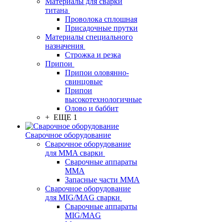
Материалы для сварки
титана
Проволока сплошная
Присадочные прутки
Материалы специального
назначения
Строжка и резка
Припои
Припои оловянно-
свинцовые
Припои
высокотехнологичные
Олово и баббит
+ ЕЩЕ 1
Сварочное оборудование
Сварочное оборудование
для MMA сварки
Сварочные аппараты
MMA
Запасные части MMA
Сварочное оборудование
для MIG/MAG сварки
Сварочные аппараты
MIG/MAG