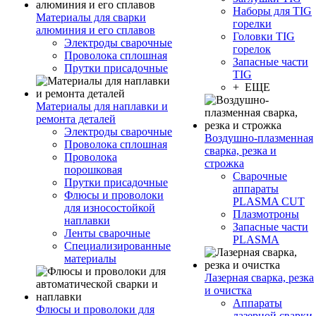
Наборы для TIG
Материалы для сварки
горелки
алюминия и его сплавов
Головки TIG
Электроды сварочные
горелок
Проволока сплошная
Запасные части
Прутки присадочные
TIG
+ ЕЩЕ
Материалы для наплавки и
ремонта деталей
Электроды сварочные
Воздушно-плазменная
Проволока сплошная
сварка, резка и
Проволока
строжка
порошковая
Сварочные
Прутки присадочные
аппараты
Флюсы и проволоки
PLASMA CUT
для износостойкой
Плазмотроны
наплавки
Запасные части
Ленты сварочные
PLASMA
Специализированные
материалы
Лазерная сварка, резка
и очистка
Аппараты
Флюсы и проволоки для
лазерной сварки