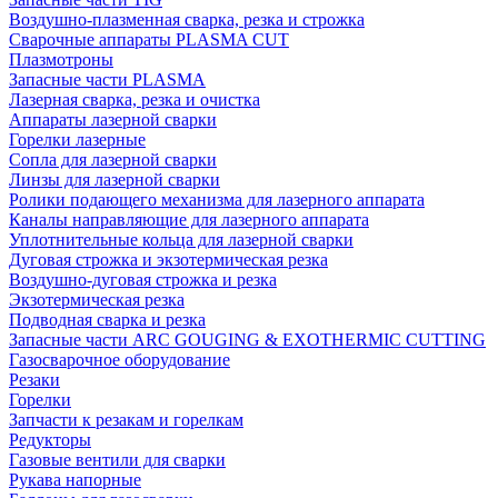
Воздушно-плазменная сварка, резка и строжка
Сварочные аппараты PLASMA CUT
Плазмотроны
Запасные части PLASMA
Лазерная сварка, резка и очистка
Аппараты лазерной сварки
Горелки лазерные
Сопла для лазерной сварки
Линзы для лазерной сварки
Ролики подающего механизма для лазерного аппарата
Каналы направляющие для лазерного аппарата
Уплотнительные кольца для лазерной сварки
Дуговая строжка и экзотермическая резка
Воздушно-дуговая строжка и резка
Экзотермическая резка
Подводная сварка и резка
Запасные части ARC GOUGING & EXOTHERMIC CUTTING
Газосварочное оборудование
Резаки
Горелки
Запчасти к резакам и горелкам
Редукторы
Газовые вентили для сварки
Рукава напорные