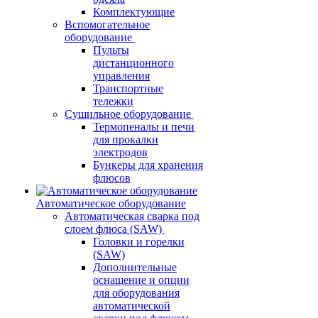
Комплектующие
Вспомогательное
оборудование
Пульты
дистанционного
управления
Транспортные
тележки
Сушильное оборудование
Термопеналы и печи
для прокалки
электродов
Бункеры для хранения
флюсов
Автоматическое оборудование
Автоматическая сварка под
слоем флюса (SAW)
Головки и горелки
(SAW)
Дополнительные
оснащение и опции
для оборудования
автоматической