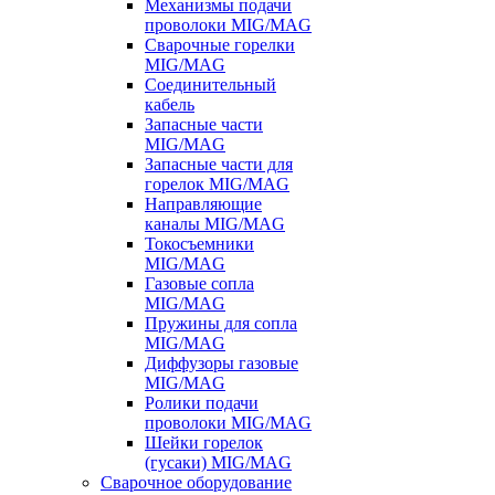
Механизмы подачи
проволоки MIG/MAG
Сварочные горелки
MIG/MAG
Соединительный
кабель
Запасные части
MIG/MAG
Запасные части для
горелок MIG/MAG
Направляющие
каналы MIG/MAG
Токосъемники
MIG/MAG
Газовые сопла
MIG/MAG
Пружины для сопла
MIG/MAG
Диффузоры газовые
MIG/MAG
Ролики подачи
проволоки MIG/MAG
Шейки горелок
(гусаки) MIG/MAG
Сварочное оборудование