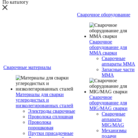
По каталогу
Сварочное оборудование
Сварочное
оборудование для
MMA сварки
Сварочные
аппараты MMA
Сварочные материалы
Запасные части
MMA
Материалы для сварки
Сварочное
углеродистых и
оборудование для
низколегированных сталей
MIG/MAG сварки
Электроды сварочные
Сварочные
Проволока сплошная
аппараты
Проволока
MIG/MAG
порошковая
Механизмы
Прутки присадочные
подачи