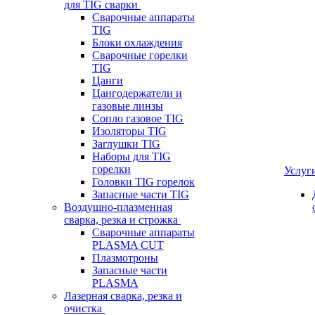
для TIG сварки
Сварочные аппараты
TIG
Блоки охлаждения
Сварочные горелки
TIG
Цанги
Цангодержатели и
газовые линзы
Сопло газовое TIG
Изоляторы TIG
Заглушки TIG
Наборы для TIG
горелки
Услуг
Головки TIG горелок
Запасные части TIG
Воздушно-плазменная
сварка, резка и строжка
Сварочные аппараты
PLASMA CUT
Плазмотроны
Запасные части
PLASMA
Лазерная сварка, резка и
очистка