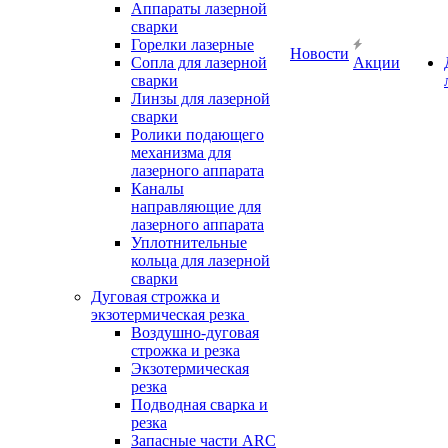
Аппараты лазерной
сварки
Горелки лазерные
Новости
Сопла для лазерной
Акции
сварки
Линзы для лазерной
сварки
Ролики подающего
механизма для
лазерного аппарата
Каналы
направляющие для
лазерного аппарата
Уплотнительные
кольца для лазерной
сварки
Дуговая строжка и
экзотермическая резка
Воздушно-дуговая
строжка и резка
Экзотермическая
резка
Подводная сварка и
резка
Запасные части ARC