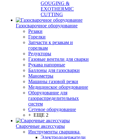
GOUGING &
EXOTHERMIC
CUTTING
Газосварочное оборудование
Резаки
Горелки
Запчасти к резакам и
горелкам
Редукторы
Газовые вентили для сварки
Рукава напорные
Баллоны для газосварки
Манометры
Машины газовой резки
Медицинское оборудование
Оборудование для
газораспределительных
систем
Сетевое оборудование
+ ЕЩЕ 2
Сварочные аксессуары
Инструменты сварщика
Электрододержатели