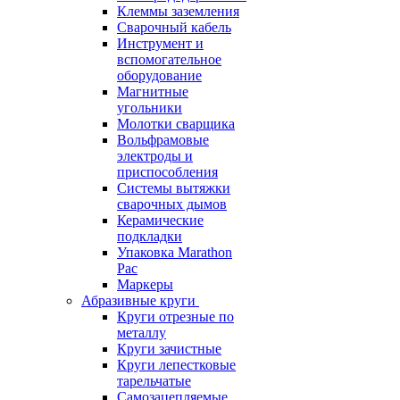
Клеммы заземления
Сварочный кабель
Инструмент и
вспомогательное
оборудование
Магнитные
угольники
Молотки сварщика
Вольфрамовые
электроды и
приспособления
Системы вытяжки
сварочных дымов
Керамические
подкладки
Упаковка Marathon
Pac
Маркеры
Абразивные круги
Круги отрезные по
металлу
Круги зачистные
Круги лепестковые
тарельчатые
Самозацепляемые