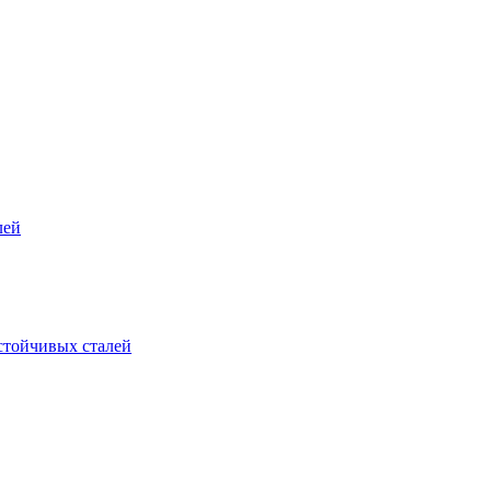
лей
стойчивых сталей