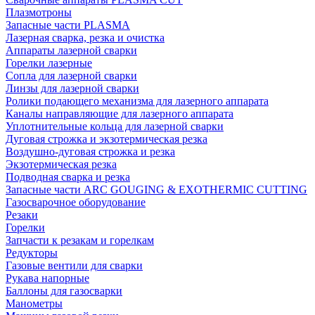
Плазмотроны
Запасные части PLASMA
Лазерная сварка, резка и очистка
Аппараты лазерной сварки
Горелки лазерные
Сопла для лазерной сварки
Линзы для лазерной сварки
Ролики подающего механизма для лазерного аппарата
Каналы направляющие для лазерного аппарата
Уплотнительные кольца для лазерной сварки
Дуговая строжка и экзотермическая резка
Воздушно-дуговая строжка и резка
Экзотермическая резка
Подводная сварка и резка
Запасные части ARC GOUGING & EXOTHERMIC CUTTING
Газосварочное оборудование
Резаки
Горелки
Запчасти к резакам и горелкам
Редукторы
Газовые вентили для сварки
Рукава напорные
Баллоны для газосварки
Манометры