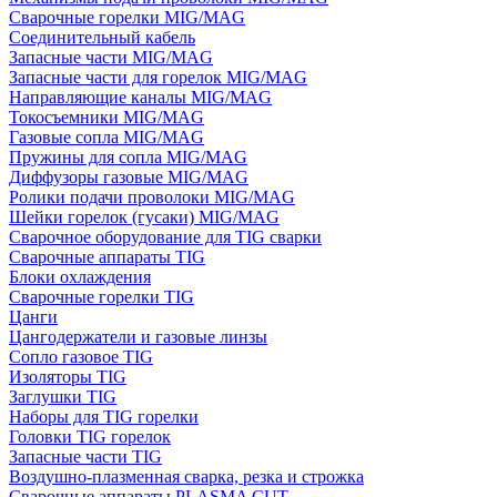
Сварочные горелки MIG/MAG
Соединительный кабель
Запасные части MIG/MAG
Запасные части для горелок MIG/MAG
Направляющие каналы MIG/MAG
Токосъемники MIG/MAG
Газовые сопла MIG/MAG
Пружины для сопла MIG/MAG
Диффузоры газовые MIG/MAG
Ролики подачи проволоки MIG/MAG
Шейки горелок (гусаки) MIG/MAG
Сварочное оборудование для TIG сварки
Сварочные аппараты TIG
Блоки охлаждения
Сварочные горелки TIG
Цанги
Цангодержатели и газовые линзы
Сопло газовое TIG
Изоляторы TIG
Заглушки TIG
Наборы для TIG горелки
Головки TIG горелок
Запасные части TIG
Воздушно-плазменная сварка, резка и строжка
Сварочные аппараты PLASMA CUT