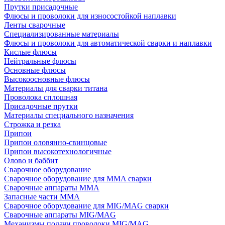
Прутки присадочные
Флюсы и проволоки для износостойкой наплавки
Ленты сварочные
Специализированные материалы
Флюсы и проволоки для автоматической сварки и наплавки
Кислые флюсы
Нейтральные флюсы
Основные флюсы
Высокоосновные флюсы
Материалы для сварки титана
Проволока сплошная
Присадочные прутки
Материалы специального назначения
Строжка и резка
Припои
Припои оловянно-свинцовые
Припои высокотехнологичные
Олово и баббит
Сварочное оборудование
Сварочное оборудование для MMA сварки
Сварочные аппараты MMA
Запасные части MMA
Сварочное оборудование для MIG/MAG сварки
Сварочные аппараты MIG/MAG
Механизмы подачи проволоки MIG/MAG