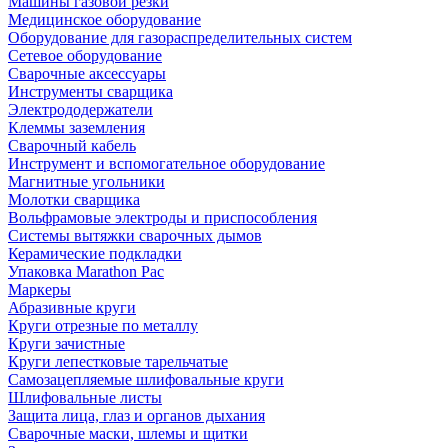
Машины газовой резки
Медицинское оборудование
Оборудование для газораспределительных систем
Сетевое оборудование
Сварочные аксессуары
Инструменты сварщика
Электрододержатели
Клеммы заземления
Сварочный кабель
Инструмент и вспомогательное оборудование
Магнитные угольники
Молотки сварщика
Вольфрамовые электроды и приспособления
Системы вытяжки сварочных дымов
Керамические подкладки
Упаковка Marathon Pac
Маркеры
Абразивные круги
Круги отрезные по металлу
Круги зачистные
Круги лепестковые тарельчатые
Самозацепляемые шлифовальные круги
Шлифовальные листы
Защита лица, глаз и органов дыхания
Сварочные маски, шлемы и щитки