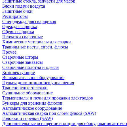
Защитные стекла, запчасти для масок
Блоки подачи воздуха
Защитные очки
Респираторы
Спецодежда для сварщиков
Одежда сварщика
Обувь сварщика
Перчатки сварочные
Химические материалы для сварки
Травильные пасты, спреи, флюсы
Прочее
Сварочные шторы
Сварочные занавесы
Сварочные полотна и одеяла
Комплектующие
Вспомогательное оборудование
Пульты дистанционного управления
Транспортные тележки
Сушильное оборудование
Термопеналы и печи для прокалки электродов
Бункеры для хранения флюсов
Автоматическое оборудование
Автоматическая сварка под слоем флюса (SAW)
Головки и горелки (SAW)
Дополнительные оснащение и опции для оборудования автома