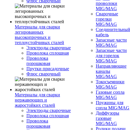
Флюс сварочный
проволоки
MIG/MAG
Сварочные
горелки
MIG/MAG
Материалы для сварки
Соединительны
легированных
кабель
высокопрочных и
Запасные части
теплоустойчивых сталей
MIG/MAG
Электроды сварочные
Запасные части
Проволока сплошная
для горелок
Проволока
MIG/MAG
порошковая
Направляющие
Прутки присадочные
каналы
Флюс сварочный
MIG/MAG
Токосъемники
MIG/MAG
Газовые сопла
Материалы для сварки
MIG/MAG
нержавеющих и
Пружины для
жаростойких сталей
сопла MIG/MAG
Электроды сварочные
Диффузоры
Проволока сплошная
газовые
Проволока
MIG/MAG
порошковая
Ролики подачи