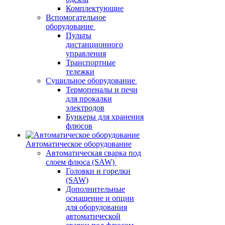
Комплектующие
Вспомогательное
оборудование
Пульты
дистанционного
управления
Транспортные
тележки
Сушильное оборудование
Термопеналы и печи
для прокалки
электродов
Бункеры для хранения
флюсов
Автоматическое оборудование
Автоматическая сварка под
слоем флюса (SAW)
Головки и горелки
(SAW)
Дополнительные
оснащение и опции
для оборудования
автоматической