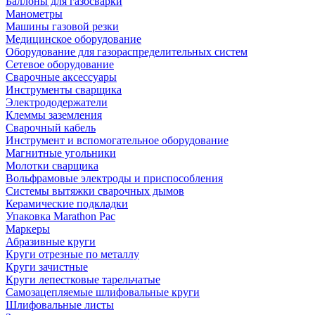
Баллоны для газосварки
Манометры
Машины газовой резки
Медицинское оборудование
Оборудование для газораспределительных систем
Сетевое оборудование
Сварочные аксессуары
Инструменты сварщика
Электрододержатели
Клеммы заземления
Сварочный кабель
Инструмент и вспомогательное оборудование
Магнитные угольники
Молотки сварщика
Вольфрамовые электроды и приспособления
Системы вытяжки сварочных дымов
Керамические подкладки
Упаковка Marathon Pac
Маркеры
Абразивные круги
Круги отрезные по металлу
Круги зачистные
Круги лепестковые тарельчатые
Самозацепляемые шлифовальные круги
Шлифовальные листы