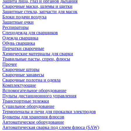
Защита лица, глаз и органов дыхания
Сварочные маски, шлемы и щитки
Защитные стекла, запчасти для масок
Блоки подачи воздуха
Защитные очки
Респираторы
Спецодежда для сварщиков
Одежда сварщика
Обувь сварщика
Перчатки сварочные
Химические материалы для сварки
Травильные пасты, спреи, флюсы
Прочее
Сварочные шторы
Сварочные занавесы
Сварочные полотна и одеяла
Комплектующие
Вспомогательное оборудование
Пульты дистанционного управления
Транспортные тележки
Сушильное оборудование
Термопеналы и печи для прокалки электродов
Бункеры для хранения флюсов
Автоматическое оборудование
Автоматическая сварка под слоем флюса (SAW)