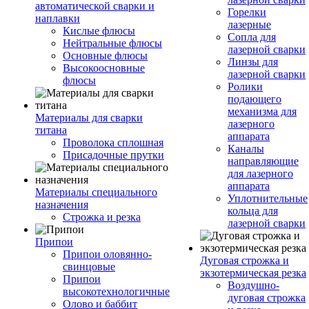
автоматической сварки и
Горелки
наплавки
лазерные
Кислые флюсы
Сопла для
Нейтральные флюсы
лазерной сварки
Основные флюсы
Линзы для
Высокоосновные
лазерной сварки
флюсы
Ролики
подающего
механизма для
Материалы для сварки
лазерного
титана
аппарата
Проволока сплошная
Каналы
Присадочные прутки
направляющие
для лазерного
аппарата
Материалы специального
Уплотнительные
назначения
кольца для
Строжка и резка
лазерной сварки
Припои
Припои оловянно-
Дуговая строжка и
свинцовые
экзотермическая резка
Припои
Воздушно-
высокотехнологичные
дуговая строжка
Олово и баббит