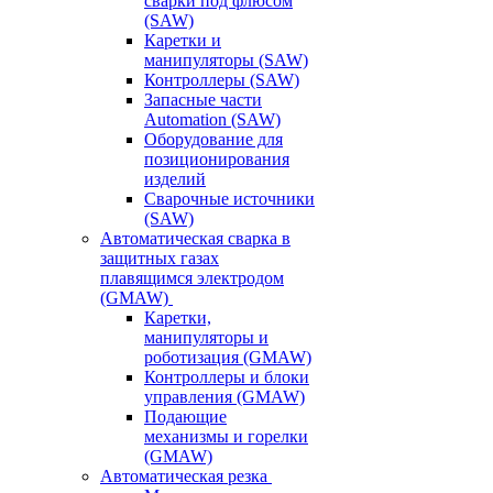
сварки под флюсом
(SAW)
Каретки и
манипуляторы (SAW)
Контроллеры (SAW)
Запасные части
Automation (SAW)
Оборудование для
позиционирования
изделий
Сварочные источники
(SAW)
Автоматическая сварка в
защитных газах
плавящимся электродом
(GMAW)
Каретки,
манипуляторы и
роботизация (GMAW)
Контроллеры и блоки
управления (GMAW)
Подающие
механизмы и горелки
(GMAW)
Автоматическая резка