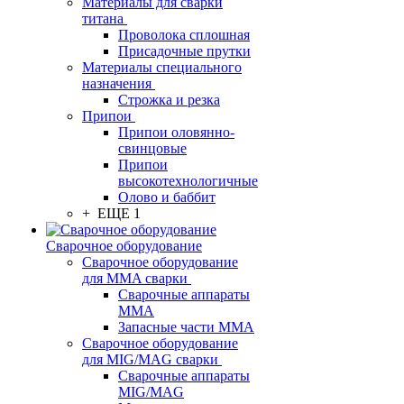
Материалы для сварки
титана
Проволока сплошная
Присадочные прутки
Материалы специального
назначения
Строжка и резка
Припои
Припои оловянно-
свинцовые
Припои
высокотехнологичные
Олово и баббит
+ ЕЩЕ 1
Сварочное оборудование
Сварочное оборудование
для MMA сварки
Сварочные аппараты
MMA
Запасные части MMA
Сварочное оборудование
для MIG/MAG сварки
Сварочные аппараты
MIG/MAG