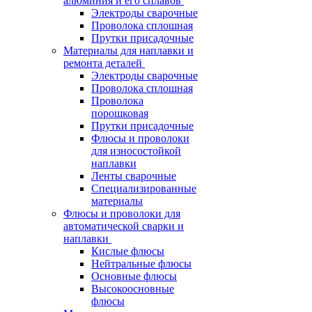
алюминия и его сплавов
Электроды сварочные
Проволока сплошная
Прутки присадочные
Материалы для наплавки и
ремонта деталей
Электроды сварочные
Проволока сплошная
Проволока
порошковая
Прутки присадочные
Флюсы и проволоки
для износостойкой
наплавки
Ленты сварочные
Специализированные
материалы
Флюсы и проволоки для
автоматической сварки и
наплавки
Кислые флюсы
Нейтральные флюсы
Основные флюсы
Высокоосновные
флюсы