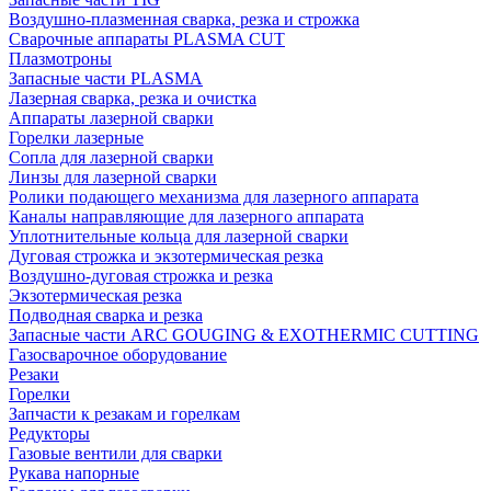
Воздушно-плазменная сварка, резка и строжка
Сварочные аппараты PLASMA CUT
Плазмотроны
Запасные части PLASMA
Лазерная сварка, резка и очистка
Аппараты лазерной сварки
Горелки лазерные
Сопла для лазерной сварки
Линзы для лазерной сварки
Ролики подающего механизма для лазерного аппарата
Каналы направляющие для лазерного аппарата
Уплотнительные кольца для лазерной сварки
Дуговая строжка и экзотермическая резка
Воздушно-дуговая строжка и резка
Экзотермическая резка
Подводная сварка и резка
Запасные части ARC GOUGING & EXOTHERMIC CUTTING
Газосварочное оборудование
Резаки
Горелки
Запчасти к резакам и горелкам
Редукторы
Газовые вентили для сварки
Рукава напорные