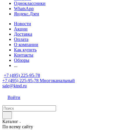
Одноклассники
WhatsApp
Яндекс.Дзен
Новости
Акции
Доставка
Оплата
О компании
Как купить
Контакты
Обзоры
...
+7 (495) 225-95-78
+7 (495) 225-95-78
Многоканальный
sale@ktnd.ru
Войти
Каталог
По всему сайту