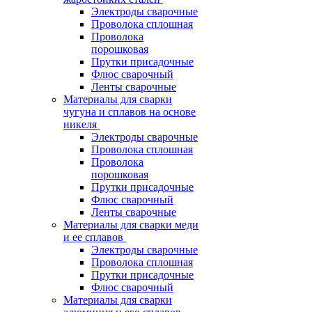
Электроды сварочные
Проволока сплошная
Проволока
порошковая
Прутки присадочные
Флюс сварочный
Ленты сварочные
Материалы для сварки
чугуна и сплавов на основе
никеля
Электроды сварочные
Проволока сплошная
Проволока
порошковая
Прутки присадочные
Флюс сварочный
Ленты сварочные
Материалы для сварки меди
и ее сплавов
Электроды сварочные
Проволока сплошная
Прутки присадочные
Флюс сварочный
Материалы для сварки