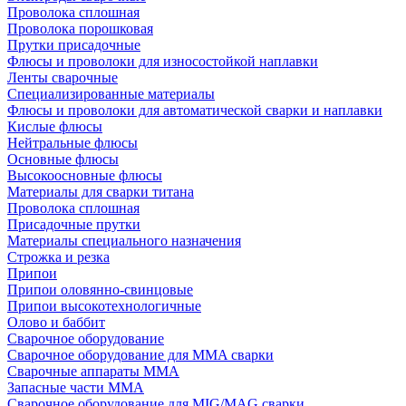
Проволока сплошная
Проволока порошковая
Прутки присадочные
Флюсы и проволоки для износостойкой наплавки
Ленты сварочные
Специализированные материалы
Флюсы и проволоки для автоматической сварки и наплавки
Кислые флюсы
Нейтральные флюсы
Основные флюсы
Высокоосновные флюсы
Материалы для сварки титана
Проволока сплошная
Присадочные прутки
Материалы специального назначения
Строжка и резка
Припои
Припои оловянно-свинцовые
Припои высокотехнологичные
Олово и баббит
Сварочное оборудование
Сварочное оборудование для MMA сварки
Сварочные аппараты MMA
Запасные части MMA
Сварочное оборудование для MIG/MAG сварки