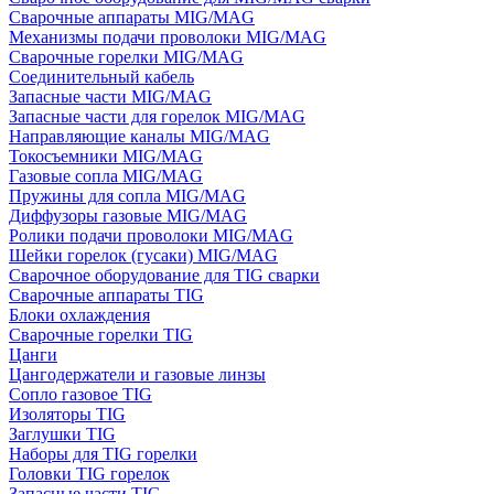
Сварочные аппараты MIG/MAG
Механизмы подачи проволоки MIG/MAG
Сварочные горелки MIG/MAG
Соединительный кабель
Запасные части MIG/MAG
Запасные части для горелок MIG/MAG
Направляющие каналы MIG/MAG
Токосъемники MIG/MAG
Газовые сопла MIG/MAG
Пружины для сопла MIG/MAG
Диффузоры газовые MIG/MAG
Ролики подачи проволоки MIG/MAG
Шейки горелок (гусаки) MIG/MAG
Сварочное оборудование для TIG сварки
Сварочные аппараты TIG
Блоки охлаждения
Сварочные горелки TIG
Цанги
Цангодержатели и газовые линзы
Сопло газовое TIG
Изоляторы TIG
Заглушки TIG
Наборы для TIG горелки
Головки TIG горелок
Запасные части TIG