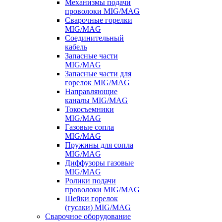
Механизмы подачи
проволоки MIG/MAG
Сварочные горелки
MIG/MAG
Соединительный
кабель
Запасные части
MIG/MAG
Запасные части для
горелок MIG/MAG
Направляющие
каналы MIG/MAG
Токосъемники
MIG/MAG
Газовые сопла
MIG/MAG
Пружины для сопла
MIG/MAG
Диффузоры газовые
MIG/MAG
Ролики подачи
проволоки MIG/MAG
Шейки горелок
(гусаки) MIG/MAG
Сварочное оборудование