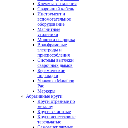
Клеммы заземления
Сварочный кабель
Инструмент и
вспомогательное
оборудование
Магнитные
угольники
Молотки сварщика
Вольфрамовые
электроды и
приспособления
Системы вытяжки
сварочных дымов
Керамические
подкладки
Упаковка Marathon
Pac
Маркеры
Абразивные круги
Круги отрезные по
металлу
Круги зачистные
Круги лепестковые
тарельчатые
Самозацепляемые