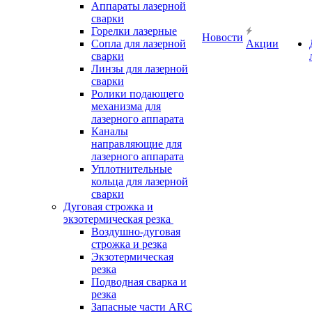
Аппараты лазерной
сварки
Горелки лазерные
Новости
Сопла для лазерной
Акции
сварки
Линзы для лазерной
сварки
Ролики подающего
механизма для
лазерного аппарата
Каналы
направляющие для
лазерного аппарата
Уплотнительные
кольца для лазерной
сварки
Дуговая строжка и
экзотермическая резка
Воздушно-дуговая
строжка и резка
Экзотермическая
резка
Подводная сварка и
резка
Запасные части ARC