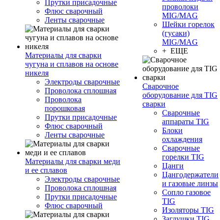
Прутки присадочные
проволоки
Флюс сварочный
MIG/MAG
Ленты сварочные
Шейки горелок
(гусаки)
MIG/MAG
+ ЕЩЕ
Материалы для сварки
чугуна и сплавов на основе
никеля
Электроды сварочные
Сварочное
Проволока сплошная
оборудование для TIG
Проволока
сварки
порошковая
Сварочные
Прутки присадочные
аппараты TIG
Флюс сварочный
Блоки
Ленты сварочные
охлаждения
Сварочные
горелки TIG
Материалы для сварки меди
Цанги
и ее сплавов
Цангодержатели
Электроды сварочные
и газовые линзы
Проволока сплошная
Сопло газовое
Прутки присадочные
TIG
Флюс сварочный
Изоляторы TIG
Заглушки TIG