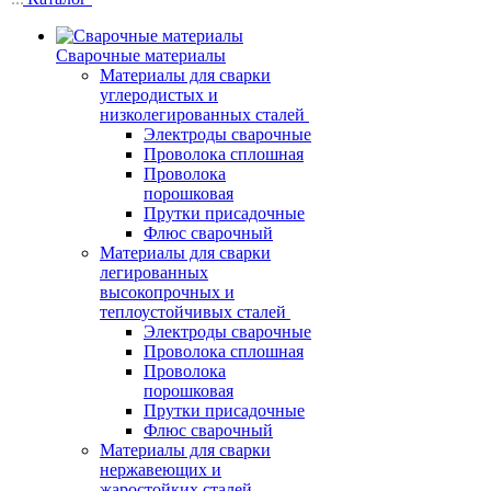
Сварочные материалы
Материалы для сварки
углеродистых и
низколегированных сталей
Электроды сварочные
Проволока сплошная
Проволока
порошковая
Прутки присадочные
Флюс сварочный
Материалы для сварки
легированных
высокопрочных и
теплоустойчивых сталей
Электроды сварочные
Проволока сплошная
Проволока
порошковая
Прутки присадочные
Флюс сварочный
Материалы для сварки
нержавеющих и
жаростойких сталей