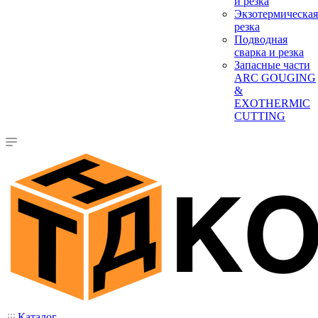
и резка
Экзотермическая
резка
Подводная
сварка и резка
Запасные части
ARC GOUGING
&
EXOTHERMIC
CUTTING
Каталог