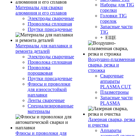
Наборы для TIG
Материалы для сварки
горелки
алюминия и его сплавов
Головки TIG
Электроды сварочные
горелок
Проволока сплошная
Запасные части
Прутки присадочные
TIG
+ ЕЩЕ
Материалы для наплавки и
ремонта деталей
Электроды сварочные
Воздушно-плазменная
Проволока сплошная
сварка, резка и
Проволока
строжка
порошковая
Сварочные
Прутки присадочные
аппараты
Флюсы и проволоки
PLASMA CUT
для износостойкой
Плазмотроны
наплавки
Запасные части
Ленты сварочные
PLASMA
Специализированные
материалы
Лазерная сварка, резка
и очистка
Аппараты
Флюсы и проволоки для
лазерной сварки