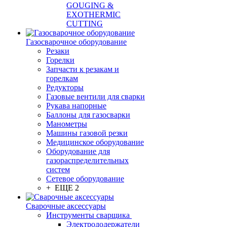
GOUGING &
EXOTHERMIC
CUTTING
Газосварочное оборудование
Резаки
Горелки
Запчасти к резакам и
горелкам
Редукторы
Газовые вентили для сварки
Рукава напорные
Баллоны для газосварки
Манометры
Машины газовой резки
Медицинское оборудование
Оборудование для
газораспределительных
систем
Сетевое оборудование
+ ЕЩЕ 2
Сварочные аксессуары
Инструменты сварщика
Электрододержатели