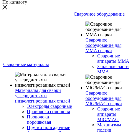
По каталогу
Сварочное оборудование
Сварочное
оборудование для
MMA сварки
Сварочные
аппараты MMA
Сварочные материалы
Запасные части
MMA
Материалы для сварки
Сварочное
углеродистых и
оборудование для
низколегированных сталей
MIG/MAG сварки
Электроды сварочные
Сварочные
Проволока сплошная
аппараты
Проволока
MIG/MAG
порошковая
Механизмы
Прутки присадочные
подачи