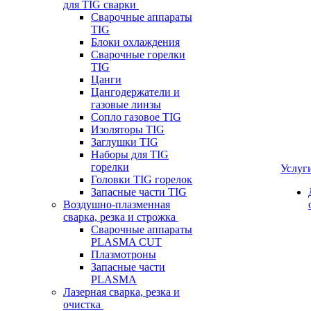
для TIG сварки
Сварочные аппараты
TIG
Блоки охлаждения
Сварочные горелки
TIG
Цанги
Цангодержатели и
газовые линзы
Сопло газовое TIG
Изоляторы TIG
Заглушки TIG
Наборы для TIG
горелки
Услуг
Головки TIG горелок
Запасные части TIG
Воздушно-плазменная
сварка, резка и строжка
Сварочные аппараты
PLASMA CUT
Плазмотроны
Запасные части
PLASMA
Лазерная сварка, резка и
очистка