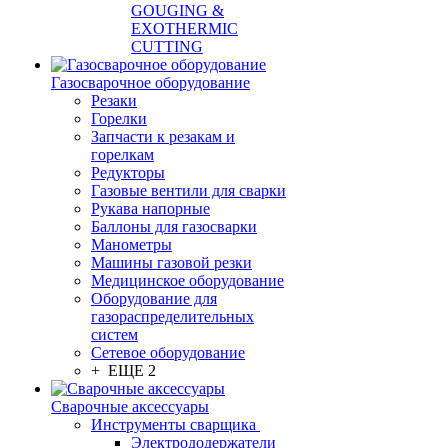
GOUGING &
EXOTHERMIC
CUTTING
Газосварочное оборудование
Резаки
Горелки
Запчасти к резакам и
горелкам
Редукторы
Газовые вентили для сварки
Рукава напорные
Баллоны для газосварки
Манометры
Машины газовой резки
Медицинское оборудование
Оборудование для
газораспределительных
систем
Сетевое оборудование
+ ЕЩЕ 2
Сварочные аксессуары
Инструменты сварщика
Электрододержатели