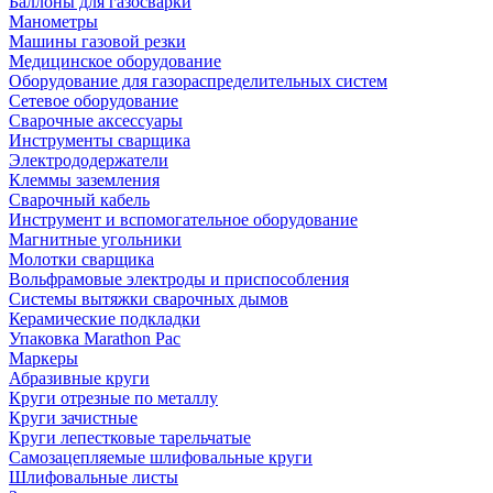
Баллоны для газосварки
Манометры
Машины газовой резки
Медицинское оборудование
Оборудование для газораспределительных систем
Сетевое оборудование
Сварочные аксессуары
Инструменты сварщика
Электрододержатели
Клеммы заземления
Сварочный кабель
Инструмент и вспомогательное оборудование
Магнитные угольники
Молотки сварщика
Вольфрамовые электроды и приспособления
Системы вытяжки сварочных дымов
Керамические подкладки
Упаковка Marathon Pac
Маркеры
Абразивные круги
Круги отрезные по металлу
Круги зачистные
Круги лепестковые тарельчатые
Самозацепляемые шлифовальные круги
Шлифовальные листы