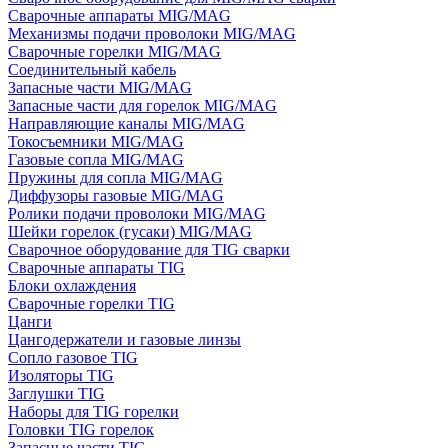
Сварочные аппараты MIG/MAG
Механизмы подачи проволоки MIG/MAG
Сварочные горелки MIG/MAG
Соединительный кабель
Запасные части MIG/MAG
Запасные части для горелок MIG/MAG
Направляющие каналы MIG/MAG
Токосъемники MIG/MAG
Газовые сопла MIG/MAG
Пружины для сопла MIG/MAG
Диффузоры газовые MIG/MAG
Ролики подачи проволоки MIG/MAG
Шейки горелок (гусаки) MIG/MAG
Сварочное оборудование для TIG сварки
Сварочные аппараты TIG
Блоки охлаждения
Сварочные горелки TIG
Цанги
Цангодержатели и газовые линзы
Сопло газовое TIG
Изоляторы TIG
Заглушки TIG
Наборы для TIG горелки
Головки TIG горелок
Запасные части TIG