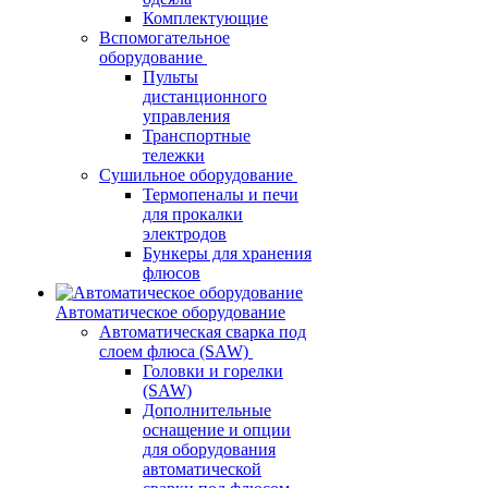
Комплектующие
Вспомогательное
оборудование
Пульты
дистанционного
управления
Транспортные
тележки
Сушильное оборудование
Термопеналы и печи
для прокалки
электродов
Бункеры для хранения
флюсов
Автоматическое оборудование
Автоматическая сварка под
слоем флюса (SAW)
Головки и горелки
(SAW)
Дополнительные
оснащение и опции
для оборудования
автоматической