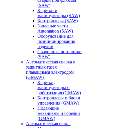
сварки под флюсом
(SAW)
Каретки и
манипуляторы (SAW)
Контроллеры (SAW)
Запасные части
Automation (SAW)
Оборудование для
позиционирования
изделий
Сварочные источники
(SAW)
Автоматическая сварка в
защитных газах
плавящимся электродом
(GMAW)
Каретки,
манипуляторы и
роботизация (GMAW)
Контроллеры и блоки
управления (GMAW)
Подающие
механизмы и горелки
(GMAW)
Автоматическая резка