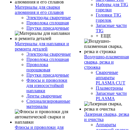
Наборы для TIG
Материалы для сварки
горелки
алюминия и его сплавов
Головки TIG
Электроды сварочные
горелок
Проволока сплошная
Запасные части
Прутки присадочные
TIG
+ ЕЩЕ
Материалы для наплавки и
ремонта деталей
Электроды сварочные
Воздушно-плазменная
Проволока сплошная
сварка, резка и
Проволока
строжка
порошковая
Сварочные
Прутки присадочные
аппараты
Флюсы и проволоки
PLASMA CUT
для износостойкой
Плазмотроны
наплавки
Запасные части
Ленты сварочные
PLASMA
Специализированные
материалы
Лазерная сварка, резка
и очистка
Аппараты
Флюсы и проволоки для
лазерной сварки