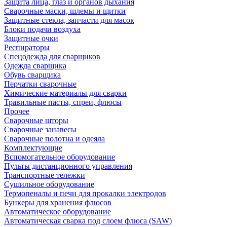
Защита лица, глаз и органов дыхания
Сварочные маски, шлемы и щитки
Защитные стекла, запчасти для масок
Блоки подачи воздуха
Защитные очки
Респираторы
Спецодежда для сварщиков
Одежда сварщика
Обувь сварщика
Перчатки сварочные
Химические материалы для сварки
Травильные пасты, спреи, флюсы
Прочее
Сварочные шторы
Сварочные занавесы
Сварочные полотна и одеяла
Комплектующие
Вспомогательное оборудование
Пульты дистанционного управления
Транспортные тележки
Сушильное оборудование
Термопеналы и печи для прокалки электродов
Бункеры для хранения флюсов
Автоматическое оборудование
Автоматическая сварка под слоем флюса (SAW)