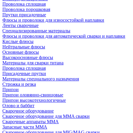
Проволока сплошная
Проволока порошковая
Прутки присадочные
Флюсы и проволоки для износостойкой наплавки
Ленты сварочные
Специализированные материалы
Флюсы и проволоки для автоматической сварки и наплавки
Кислые флюсы
Нейтральные флюсы
Основные флюсы
Высокоосновные флюсы
Материалы для сварки титана
Проволока сплошная
Присадочные прутки
Материалы специального назначения
Строжка и резка
Припои
Припои оловянно-свинцовые
Припои высокотехнологичные
Олово и баббит
Сварочное оборудование
Сварочное оборудование для MMA сварки
Сварочные аппараты MMA
Запасные части MMA
Сварочное оборудование для MIG/MAG сварки