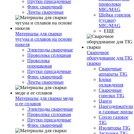
Прутки присадочные
проволоки
Флюс сварочный
MIG/MAG
Ленты сварочные
Шейки горелок
(гусаки)
MIG/MAG
+ ЕЩЕ
Материалы для сварки
чугуна и сплавов на основе
никеля
Электроды сварочные
Сварочное
Проволока сплошная
оборудование для TIG
Проволока
сварки
порошковая
Сварочные
Прутки присадочные
аппараты TIG
Флюс сварочный
Блоки
Ленты сварочные
охлаждения
Сварочные
горелки TIG
Материалы для сварки меди
Цанги
и ее сплавов
Цангодержатели
Электроды сварочные
и газовые линзы
Проволока сплошная
Сопло газовое
Прутки присадочные
TIG
Флюс сварочный
Изоляторы TIG
Заглушки TIG