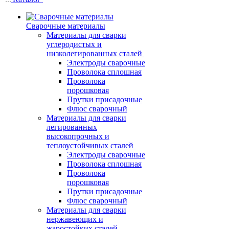
Сварочные материалы
Материалы для сварки
углеродистых и
низколегированных сталей
Электроды сварочные
Проволока сплошная
Проволока
порошковая
Прутки присадочные
Флюс сварочный
Материалы для сварки
легированных
высокопрочных и
теплоустойчивых сталей
Электроды сварочные
Проволока сплошная
Проволока
порошковая
Прутки присадочные
Флюс сварочный
Материалы для сварки
нержавеющих и
жаростойких сталей