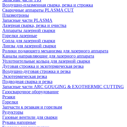
Воздушно-плазменная сварка, резка и строжка
Сварочные аппараты PLASMA CUT
Плазмотроны
Запасные части PLASMA
Лазерная сварка, резка и очистка
Аппараты лазерной сварки
Горелки лазерные
Сопла для лазерной сварки
Линзы для лазерной сварки
Ролики подающего механизма для лазерного аппарата
Каналы направляющие для лазерного аппарата
Уплотнительные кольца для лазерной сварки
Дуговая строжка и экзотермическая резка
Воздушно-дуговая строжка и резка
Экзотермическая резка
Подводная сварка и резка
Запасные части ARC GOUGING & EXOTHERMIC CUTTING
Газосварочное оборудование
Резаки
Горелки
Запчасти к резакам и горелкам
Редукторы
Газовые вентили для сварки
Рукава напорные