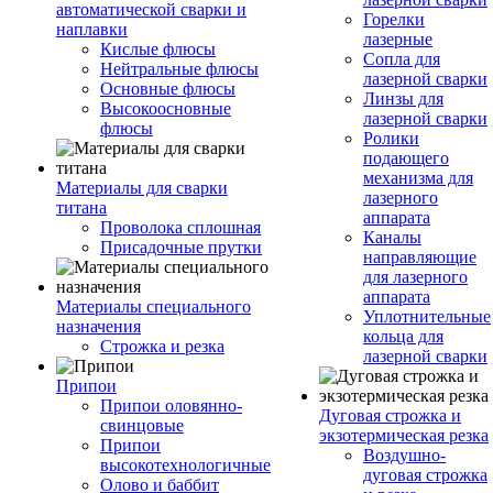
автоматической сварки и
Горелки
наплавки
лазерные
Кислые флюсы
Сопла для
Нейтральные флюсы
лазерной сварки
Основные флюсы
Линзы для
Высокоосновные
лазерной сварки
флюсы
Ролики
подающего
механизма для
Материалы для сварки
лазерного
титана
аппарата
Проволока сплошная
Каналы
Присадочные прутки
направляющие
для лазерного
аппарата
Материалы специального
Уплотнительные
назначения
кольца для
Строжка и резка
лазерной сварки
Припои
Припои оловянно-
Дуговая строжка и
свинцовые
экзотермическая резка
Припои
Воздушно-
высокотехнологичные
дуговая строжка
Олово и баббит