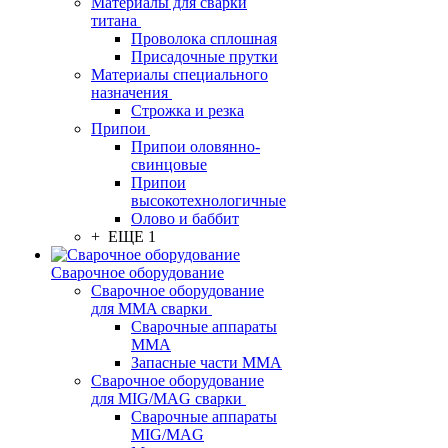
Материалы для сварки
титана
Проволока сплошная
Присадочные прутки
Материалы специального
назначения
Строжка и резка
Припои
Припои оловянно-
свинцовые
Припои
высокотехнологичные
Олово и баббит
+ ЕЩЕ 1
Сварочное оборудование
Сварочное оборудование
для MMA сварки
Сварочные аппараты
MMA
Запасные части MMA
Сварочное оборудование
для MIG/MAG сварки
Сварочные аппараты
MIG/MAG