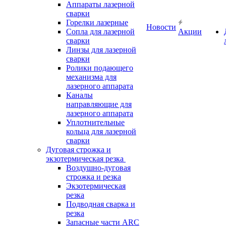
Аппараты лазерной
сварки
Горелки лазерные
Новости
Сопла для лазерной
Акции
сварки
Линзы для лазерной
сварки
Ролики подающего
механизма для
лазерного аппарата
Каналы
направляющие для
лазерного аппарата
Уплотнительные
кольца для лазерной
сварки
Дуговая строжка и
экзотермическая резка
Воздушно-дуговая
строжка и резка
Экзотермическая
резка
Подводная сварка и
резка
Запасные части ARC