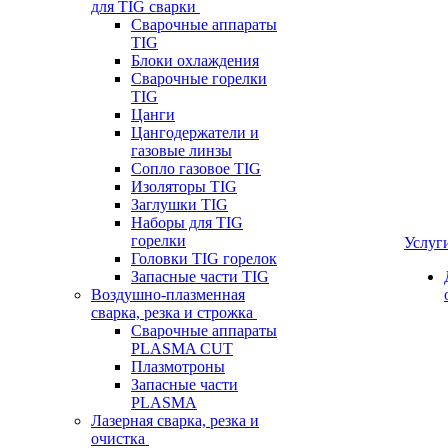
для TIG сварки
Сварочные аппараты
TIG
Блоки охлаждения
Сварочные горелки
TIG
Цанги
Цангодержатели и
газовые линзы
Сопло газовое TIG
Изоляторы TIG
Заглушки TIG
Наборы для TIG
горелки
Услуг
Головки TIG горелок
Запасные части TIG
Воздушно-плазменная
сварка, резка и строжка
Сварочные аппараты
PLASMA CUT
Плазмотроны
Запасные части
PLASMA
Лазерная сварка, резка и
очистка