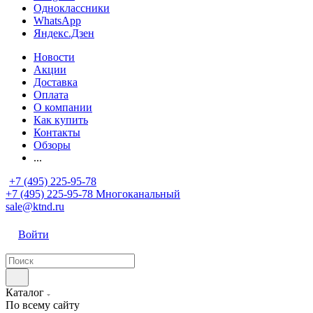
Одноклассники
WhatsApp
Яндекс.Дзен
Новости
Акции
Доставка
Оплата
О компании
Как купить
Контакты
Обзоры
...
+7 (495) 225-95-78
+7 (495) 225-95-78
Многоканальный
sale@ktnd.ru
Войти
Каталог
По всему сайту