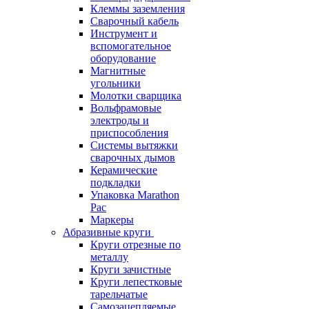
Клеммы заземления
Сварочный кабель
Инструмент и
вспомогательное
оборудование
Магнитные
угольники
Молотки сварщика
Вольфрамовые
электроды и
приспособления
Системы вытяжки
сварочных дымов
Керамические
подкладки
Упаковка Marathon
Pac
Маркеры
Абразивные круги
Круги отрезные по
металлу
Круги зачистные
Круги лепестковые
тарельчатые
Самозацепляемые