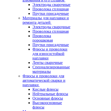
алюминия и его сплавов
Электроды сварочные
Проволока сплошная
Прутки присадочные
Материалы для наплавки и
ремонта деталей
Электроды сварочные
Проволока сплошная
Проволока
порошковая
Прутки присадочные
Флюсы и проволоки
для износостойкой
наплавки
Ленты сварочные
Специализированные
материалы
Флюсы и проволоки для
автоматической сварки и
наплавки
Кислые флюсы
Нейтральные флюсы
Основные флюсы
Высокоосновные
флюсы