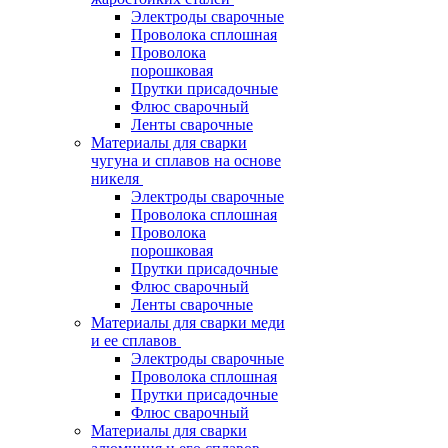
Электроды сварочные
Проволока сплошная
Проволока
порошковая
Прутки присадочные
Флюс сварочный
Ленты сварочные
Материалы для сварки
чугуна и сплавов на основе
никеля
Электроды сварочные
Проволока сплошная
Проволока
порошковая
Прутки присадочные
Флюс сварочный
Ленты сварочные
Материалы для сварки меди
и ее сплавов
Электроды сварочные
Проволока сплошная
Прутки присадочные
Флюс сварочный
Материалы для сварки