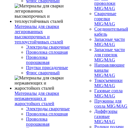
Флюс сварочный
проволоки
MIG/MAG
Сварочные
горелки
MIG/MAG
Материалы для сварки
Соединительны
легированных
кабель
высокопрочных и
Запасные части
теплоустойчивых сталей
MIG/MAG
Электроды сварочные
Запасные части
Проволока сплошная
для горелок
Проволока
MIG/MAG
порошковая
Направляющие
Прутки присадочные
каналы
Флюс сварочный
MIG/MAG
Токосъемники
MIG/MAG
Газовые сопла
Материалы для сварки
MIG/MAG
нержавеющих и
Пружины для
жаростойких сталей
сопла MIG/MAG
Электроды сварочные
Диффузоры
Проволока сплошная
газовые
Проволока
MIG/MAG
порошковая
Ролики подачи