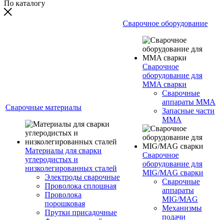
По каталогу
Сварочное оборудование
Сварочное
оборудование для
MMA сварки
Сварочные
аппараты MMA
Сварочные материалы
Запасные части
MMA
Материалы для сварки
Сварочное
углеродистых и
оборудование для
низколегированных сталей
MIG/MAG сварки
Электроды сварочные
Сварочные
Проволока сплошная
аппараты
Проволока
MIG/MAG
порошковая
Механизмы
Прутки присадочные
подачи