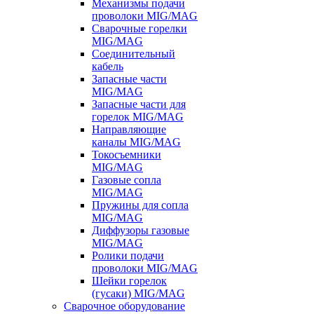
Механизмы подачи
проволоки MIG/MAG
Сварочные горелки
MIG/MAG
Соединительный
кабель
Запасные части
MIG/MAG
Запасные части для
горелок MIG/MAG
Направляющие
каналы MIG/MAG
Токосъемники
MIG/MAG
Газовые сопла
MIG/MAG
Пружины для сопла
MIG/MAG
Диффузоры газовые
MIG/MAG
Ролики подачи
проволоки MIG/MAG
Шейки горелок
(гусаки) MIG/MAG
Сварочное оборудование