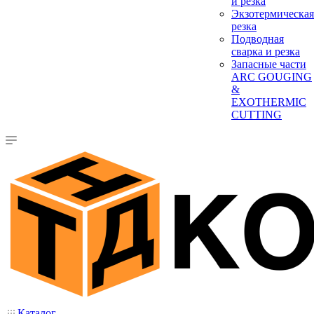
и резка
Экзотермическая
резка
Подводная
сварка и резка
Запасные части
ARC GOUGING
&
EXOTHERMIC
CUTTING
Каталог