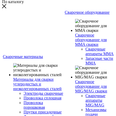
По каталогу
Сварочное оборудование
Сварочное
оборудование для
MMA сварки
Сварочные
аппараты MMA
Сварочные материалы
Запасные части
MMA
Материалы для сварки
Сварочное
углеродистых и
оборудование для
низколегированных сталей
MIG/MAG сварки
Электроды сварочные
Сварочные
Проволока сплошная
аппараты
Проволока
MIG/MAG
порошковая
Механизмы
Прутки присадочные
подачи