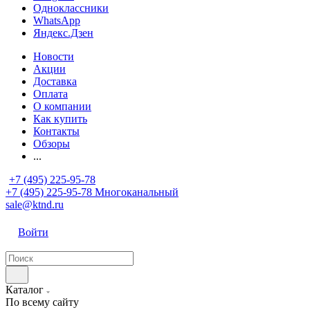
Одноклассники
WhatsApp
Яндекс.Дзен
Новости
Акции
Доставка
Оплата
О компании
Как купить
Контакты
Обзоры
...
+7 (495) 225-95-78
+7 (495) 225-95-78
Многоканальный
sale@ktnd.ru
Войти
Каталог
По всему сайту