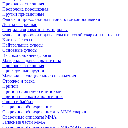
Проволока сплошная
Проволока порошковая
Прутки присадочные
Флюсы и проволоки для износостойкой наплавки
Ленты сварочные
Специализированные материалы
Флюсы и проволоки для автоматической сварки и наплавки
Кислые флюсы
Нейтральные флюсы
Основные флюсы
Высокоосновные флюсы
Материалы для сварки титана
Проволока сплошная
Присадочные прутки
Материалы специального назначения
Строжка и резка
Припои
Припои оловянно-свинцовые
Припои высокотехнологичные
Олово и баббит
Сварочное оборудование
Сварочное оборудование для MMA сварки
Сварочные аппараты MMA
Запасные части MMA
Сварочное оборудование для MIG/MAG сварки