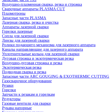
Воздушно-плазменная сварка, резка и строжка
Сварочные аппараты PLASMA CUT
Плазмотроны
Запасные части PLASMA
Лазерная сварка, резка и очистка
Аппараты лазерной сварки
Горелки лазерные
Сопла для лазерной сварки
Линзы для лазерной сварки
Ролики подающего механизма для лазерного аппарата
Каналы направляющие для лазерного аппарата
Уплотнительные кольца для лазерной сварки
Дуговая строжка и экзотермическая резка
Воздушно-дуговая строжка и резка
Экзотермическая резка
Подводная сварка и резка
Запасные части ARC GOUGING & EXOTHERMIC CUTTING
Газосварочное оборудование
Резаки
Горелки
Запчасти к резакам и горелкам
Редукторы
Газовые вентили для сварки
Рукава напорные