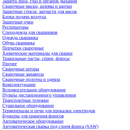
Защита лица, глаз и органов дыхания
Сварочные маски, шлемы и щитки
Защитные стекла, запчасти для масок
Блоки подачи воздуха
Защитные очки
Респираторы
Спецодежда для сварщиков
Одежда сварщика
Обувь сварщика
Перчатки сварочные
Химические материалы для сварки
Травильные пасты, спреи, флюсы
Прочее
Сварочные шторы
Сварочные занавесы
Сварочные полотна и одеяла
Комплектующие
Вспомогательное оборудование
Пульты дистанционного управления
Транспортные тележки
Сушильное оборудование
Термопеналы и печи для прокалки электродов
Бункеры для хранения флюсов
Автоматическое оборудование
Автоматическая сварка под слоем флюса (SAW)