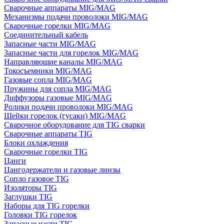
Сварочные аппараты MIG/MAG
Механизмы подачи проволоки MIG/MAG
Сварочные горелки MIG/MAG
Соединительный кабель
Запасные части MIG/MAG
Запасные части для горелок MIG/MAG
Направляющие каналы MIG/MAG
Токосъемники MIG/MAG
Газовые сопла MIG/MAG
Пружины для сопла MIG/MAG
Диффузоры газовые MIG/MAG
Ролики подачи проволоки MIG/MAG
Шейки горелок (гусаки) MIG/MAG
Сварочное оборудование для TIG сварки
Сварочные аппараты TIG
Блоки охлаждения
Сварочные горелки TIG
Цанги
Цангодержатели и газовые линзы
Сопло газовое TIG
Изоляторы TIG
Заглушки TIG
Наборы для TIG горелки
Головки TIG горелок
Запасные части TIG