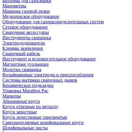
Баллоны для газосварки
Манометры
Машины газовой резки
Медицинское оборудование
Оборудование для газораспределительных систем
Сетевое оборудование
Сварочные аксессуары
Инструменты сварщика
Электрододержатели
Клеммы заземления
Сварочный кабель
Инструмент и вспомогательное оборудование
Магнитные угольники
Молотки сварщика
Вольфрамовые электроды и приспособления
Системы вытяжки сварочных дымов
Керамические подкладки
Упаковка Marathon Pac
Маркеры
Абразивные круги
Круги отрезные по металлу
Круги зачистные
Круги лепестковые тарельчатые
Самозацепляемые шлифовальные круги
Шлифовальные листы