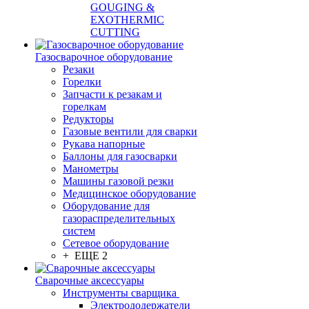
GOUGING &
EXOTHERMIC
CUTTING
Газосварочное оборудование
Резаки
Горелки
Запчасти к резакам и
горелкам
Редукторы
Газовые вентили для сварки
Рукава напорные
Баллоны для газосварки
Манометры
Машины газовой резки
Медицинское оборудование
Оборудование для
газораспределительных
систем
Сетевое оборудование
+ ЕЩЕ 2
Сварочные аксессуары
Инструменты сварщика
Электрододержатели