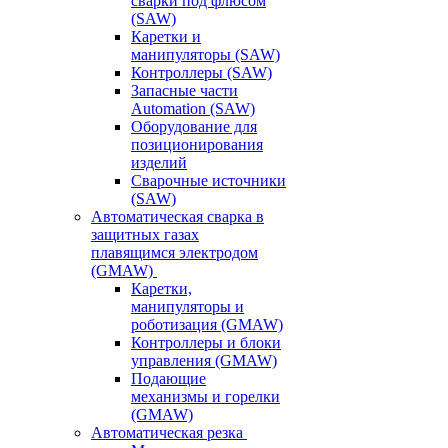
сварки под флюсом
(SAW)
Каретки и
манипуляторы (SAW)
Контроллеры (SAW)
Запасные части
Automation (SAW)
Оборудование для
позиционирования
изделий
Сварочные источники
(SAW)
Автоматическая сварка в
защитных газах
плавящимся электродом
(GMAW)
Каретки,
манипуляторы и
роботизация (GMAW)
Контроллеры и блоки
управления (GMAW)
Подающие
механизмы и горелки
(GMAW)
Автоматическая резка