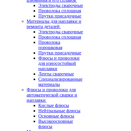
алюминия и его сплавов
Электроды сварочные
Проволока сплошная
Прутки присадочные
Материалы для наплавки и
ремонта деталей
Электроды сварочные
Проволока сплошная
Проволока
порошковая
Прутки присадочные
Флюсы и проволоки
для износостойкой
наплавки
Ленты сварочные
Специализированные
материалы
Флюсы и проволоки для
автоматической сварки и
наплавки
Кислые флюсы
Нейтральные флюсы
Основные флюсы
Высокоосновные
флюсы