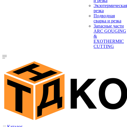
и резка
Экзотермическая
резка
Подводная
сварка и резка
Запасные части
ARC GOUGING
&
EXOTHERMIC
CUTTING
Каталог