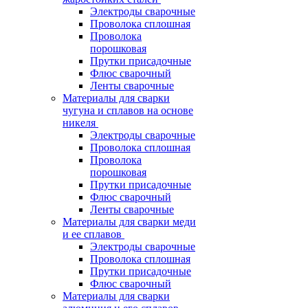
Электроды сварочные
Проволока сплошная
Проволока
порошковая
Прутки присадочные
Флюс сварочный
Ленты сварочные
Материалы для сварки
чугуна и сплавов на основе
никеля
Электроды сварочные
Проволока сплошная
Проволока
порошковая
Прутки присадочные
Флюс сварочный
Ленты сварочные
Материалы для сварки меди
и ее сплавов
Электроды сварочные
Проволока сплошная
Прутки присадочные
Флюс сварочный
Материалы для сварки