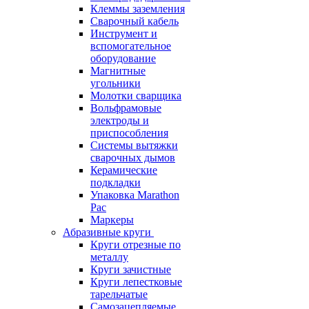
Клеммы заземления
Сварочный кабель
Инструмент и
вспомогательное
оборудование
Магнитные
угольники
Молотки сварщика
Вольфрамовые
электроды и
приспособления
Системы вытяжки
сварочных дымов
Керамические
подкладки
Упаковка Marathon
Pac
Маркеры
Абразивные круги
Круги отрезные по
металлу
Круги зачистные
Круги лепестковые
тарельчатые
Самозацепляемые