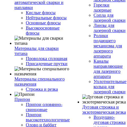
автоматической сварки и
Горелки
наплавки
лазерные
Кислые флюсы
Сопла для
Нейтральные флюсы
лазерной сварки
Основные флюсы
Линзы для
Высокоосновные
лазерной сварки
флюсы
Ролики
подающего
механизма для
Материалы для сварки
лазерного
титана
аппарата
Проволока сплошная
Каналы
Присадочные прутки
направляющие
для лазерного
аппарата
Материалы специального
Уплотнительные
назначения
кольца для
Строжка и резка
лазерной сварки
Припои
Припои оловянно-
Дуговая строжка и
свинцовые
экзотермическая резка
Припои
Воздушно-
высокотехнологичные
дуговая строжка
Олово и баббит