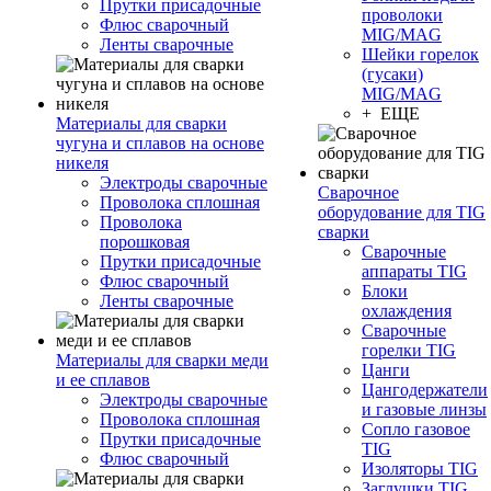
Прутки присадочные
проволоки
Флюс сварочный
MIG/MAG
Ленты сварочные
Шейки горелок
(гусаки)
MIG/MAG
+ ЕЩЕ
Материалы для сварки
чугуна и сплавов на основе
никеля
Электроды сварочные
Сварочное
Проволока сплошная
оборудование для TIG
Проволока
сварки
порошковая
Сварочные
Прутки присадочные
аппараты TIG
Флюс сварочный
Блоки
Ленты сварочные
охлаждения
Сварочные
горелки TIG
Материалы для сварки меди
Цанги
и ее сплавов
Цангодержатели
Электроды сварочные
и газовые линзы
Проволока сплошная
Сопло газовое
Прутки присадочные
TIG
Флюс сварочный
Изоляторы TIG
Заглушки TIG