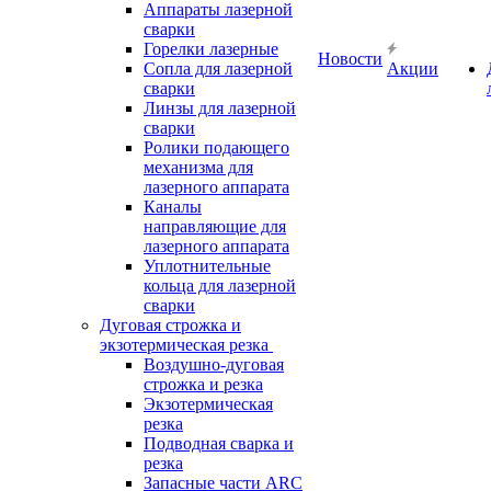
Аппараты лазерной
сварки
Горелки лазерные
Новости
Сопла для лазерной
Акции
сварки
Линзы для лазерной
сварки
Ролики подающего
механизма для
лазерного аппарата
Каналы
направляющие для
лазерного аппарата
Уплотнительные
кольца для лазерной
сварки
Дуговая строжка и
экзотермическая резка
Воздушно-дуговая
строжка и резка
Экзотермическая
резка
Подводная сварка и
резка
Запасные части ARC