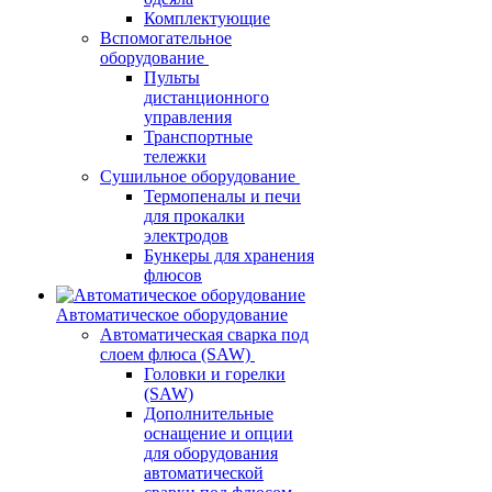
Комплектующие
Вспомогательное
оборудование
Пульты
дистанционного
управления
Транспортные
тележки
Сушильное оборудование
Термопеналы и печи
для прокалки
электродов
Бункеры для хранения
флюсов
Автоматическое оборудование
Автоматическая сварка под
слоем флюса (SAW)
Головки и горелки
(SAW)
Дополнительные
оснащение и опции
для оборудования
автоматической