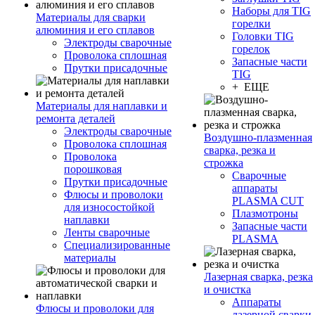
Наборы для TIG
Материалы для сварки
горелки
алюминия и его сплавов
Головки TIG
Электроды сварочные
горелок
Проволока сплошная
Запасные части
Прутки присадочные
TIG
+ ЕЩЕ
Материалы для наплавки и
ремонта деталей
Электроды сварочные
Воздушно-плазменная
Проволока сплошная
сварка, резка и
Проволока
строжка
порошковая
Сварочные
Прутки присадочные
аппараты
Флюсы и проволоки
PLASMA CUT
для износостойкой
Плазмотроны
наплавки
Запасные части
Ленты сварочные
PLASMA
Специализированные
материалы
Лазерная сварка, резка
и очистка
Аппараты
Флюсы и проволоки для
лазерной сварки