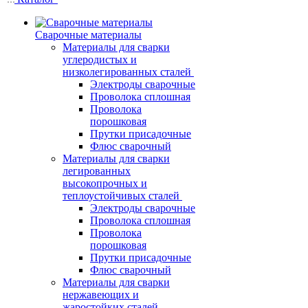
Сварочные материалы
Материалы для сварки
углеродистых и
низколегированных сталей
Электроды сварочные
Проволока сплошная
Проволока
порошковая
Прутки присадочные
Флюс сварочный
Материалы для сварки
легированных
высокопрочных и
теплоустойчивых сталей
Электроды сварочные
Проволока сплошная
Проволока
порошковая
Прутки присадочные
Флюс сварочный
Материалы для сварки
нержавеющих и
жаростойких сталей