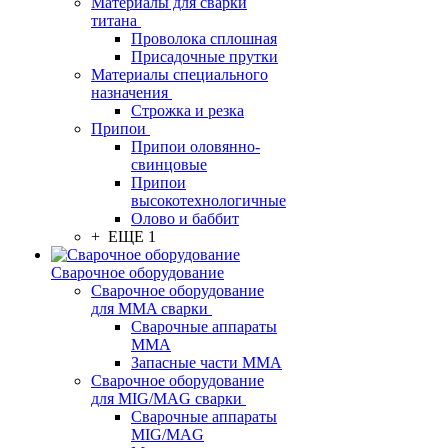
Материалы для сварки
титана
Проволока сплошная
Присадочные прутки
Материалы специального
назначения
Строжка и резка
Припои
Припои оловянно-
свинцовые
Припои
высокотехнологичные
Олово и баббит
+ ЕЩЕ 1
Сварочное оборудование
Сварочное оборудование
для MMA сварки
Сварочные аппараты
MMA
Запасные части MMA
Сварочное оборудование
для MIG/MAG сварки
Сварочные аппараты
MIG/MAG