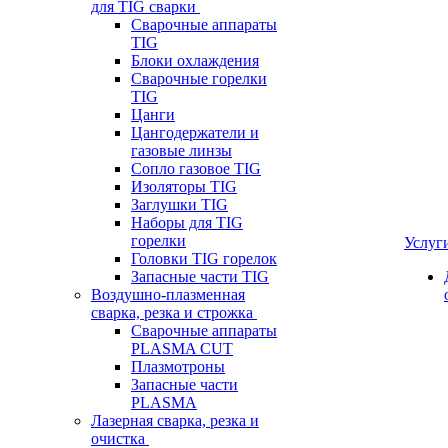
для TIG сварки
Сварочные аппараты
TIG
Блоки охлаждения
Сварочные горелки
TIG
Цанги
Цангодержатели и
газовые линзы
Сопло газовое TIG
Изоляторы TIG
Заглушки TIG
Наборы для TIG
горелки
Услуг
Головки TIG горелок
Запасные части TIG
Воздушно-плазменная
сварка, резка и строжка
Сварочные аппараты
PLASMA CUT
Плазмотроны
Запасные части
PLASMA
Лазерная сварка, резка и
очистка