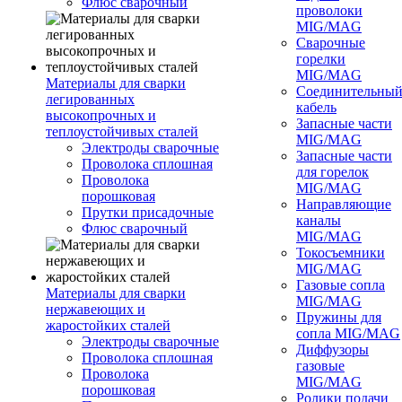
Флюс сварочный
проволоки
MIG/MAG
Сварочные
горелки
MIG/MAG
Материалы для сварки
Соединительны
легированных
кабель
высокопрочных и
Запасные части
теплоустойчивых сталей
MIG/MAG
Электроды сварочные
Запасные части
Проволока сплошная
для горелок
Проволока
MIG/MAG
порошковая
Направляющие
Прутки присадочные
каналы
Флюс сварочный
MIG/MAG
Токосъемники
MIG/MAG
Газовые сопла
Материалы для сварки
MIG/MAG
нержавеющих и
Пружины для
жаростойких сталей
сопла MIG/MAG
Электроды сварочные
Диффузоры
Проволока сплошная
газовые
Проволока
MIG/MAG
порошковая
Ролики подачи