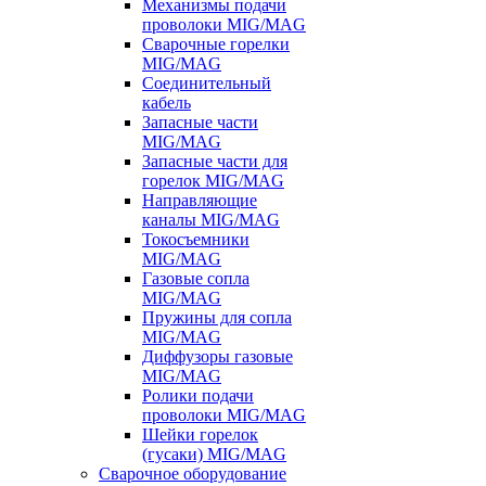
Механизмы подачи
проволоки MIG/MAG
Сварочные горелки
MIG/MAG
Соединительный
кабель
Запасные части
MIG/MAG
Запасные части для
горелок MIG/MAG
Направляющие
каналы MIG/MAG
Токосъемники
MIG/MAG
Газовые сопла
MIG/MAG
Пружины для сопла
MIG/MAG
Диффузоры газовые
MIG/MAG
Ролики подачи
проволоки MIG/MAG
Шейки горелок
(гусаки) MIG/MAG
Сварочное оборудование