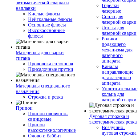
автоматической сварки и
Горелки
наплавки
лазерные
Кислые флюсы
Сопла для
Нейтральные флюсы
лазерной сварки
Основные флюсы
Линзы для
Высокоосновные
лазерной сварки
флюсы
Ролики
подающего
механизма для
Материалы для сварки
лазерного
титана
аппарата
Проволока сплошная
Каналы
Присадочные прутки
направляющие
для лазерного
аппарата
Материалы специального
Уплотнительные
назначения
кольца для
Строжка и резка
лазерной сварки
Припои
Припои оловянно-
Дуговая строжка и
свинцовые
экзотермическая резка
Припои
Воздушно-
высокотехнологичные
дуговая строжка
Олово и баббит