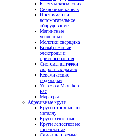
Клеммы заземления
Сварочный кабель
Инструмент и
вспомогательное
оборудование
Магнитные
угольники
Молотки сварщика
Вольфрамовые
электроды и
приспособления
Системы вытяжки
сварочных дымов
Керамические
подкладки
Упаковка Marathon
Pac
Маркеры
Абразивные круги
Круги отрезные по
металлу
Круги зачистные
Круги лепестковые
тарельчатые
Самозацепляемые