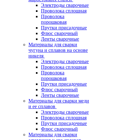
Электроды сварочные
Проволока сплошная
Проволока
порошковая
Прутки присадочные
Флюс сварочный
Ленты сварочные
Материалы для сварки
чугуна и сплавов на основе
никеля
Электроды сварочные
Проволока сплошная
Проволока
порошковая
Прутки присадочные
Флюс сварочный
Ленты сварочные
Материалы для сварки меди
и ее сплавов
Электроды сварочные
Проволока сплошная
Прутки присадочные
Флюс сварочный
Материалы для сварки