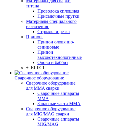
Материалы для сварки
титана
Проволока сплошная
Присадочные прутки
Материалы специального
назначения
Строжка и резка
Припои
Припои оловянно-
свинцовые
Припои
высокотехнологичные
Олово и баббит
+ ЕЩЕ 1
Сварочное оборудование
Сварочное оборудование
для MMA сварки
Сварочные аппараты
MMA
Запасные части MMA
Сварочное оборудование
для MIG/MAG сварки
Сварочные аппараты
MIG/MAG