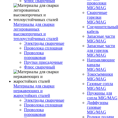
Флюс сварочный
проволоки
MIG/MAG
Сварочные
горелки
MIG/MAG
Материалы для сварки
Соединительны
легированных
кабель
высокопрочных и
Запасные части
теплоустойчивых сталей
MIG/MAG
Электроды сварочные
Запасные части
Проволока сплошная
для горелок
Проволока
MIG/MAG
порошковая
Направляющие
Прутки присадочные
каналы
Флюс сварочный
MIG/MAG
Токосъемники
MIG/MAG
Газовые сопла
Материалы для сварки
MIG/MAG
нержавеющих и
Пружины для
жаростойких сталей
сопла MIG/MAG
Электроды сварочные
Диффузоры
Проволока сплошная
газовые
Проволока
MIG/MAG
порошковая
Ролики подачи