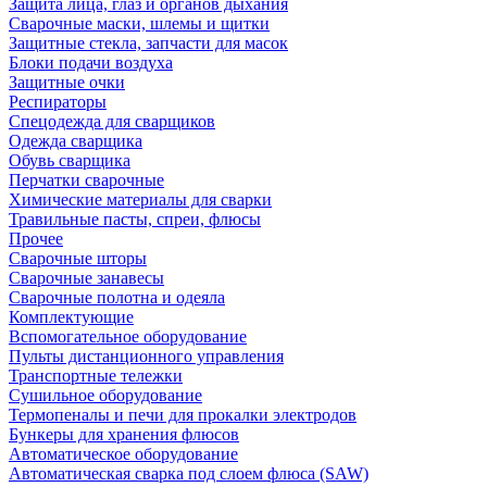
Защита лица, глаз и органов дыхания
Сварочные маски, шлемы и щитки
Защитные стекла, запчасти для масок
Блоки подачи воздуха
Защитные очки
Респираторы
Спецодежда для сварщиков
Одежда сварщика
Обувь сварщика
Перчатки сварочные
Химические материалы для сварки
Травильные пасты, спреи, флюсы
Прочее
Сварочные шторы
Сварочные занавесы
Сварочные полотна и одеяла
Комплектующие
Вспомогательное оборудование
Пульты дистанционного управления
Транспортные тележки
Сушильное оборудование
Термопеналы и печи для прокалки электродов
Бункеры для хранения флюсов
Автоматическое оборудование
Автоматическая сварка под слоем флюса (SAW)