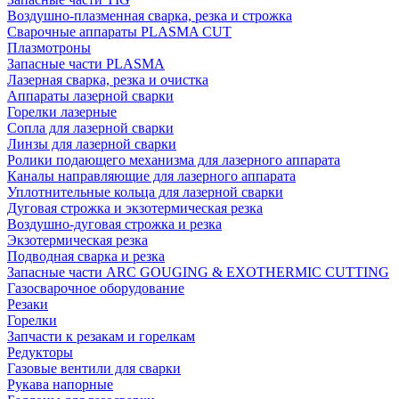
Воздушно-плазменная сварка, резка и строжка
Сварочные аппараты PLASMA CUT
Плазмотроны
Запасные части PLASMA
Лазерная сварка, резка и очистка
Аппараты лазерной сварки
Горелки лазерные
Сопла для лазерной сварки
Линзы для лазерной сварки
Ролики подающего механизма для лазерного аппарата
Каналы направляющие для лазерного аппарата
Уплотнительные кольца для лазерной сварки
Дуговая строжка и экзотермическая резка
Воздушно-дуговая строжка и резка
Экзотермическая резка
Подводная сварка и резка
Запасные части ARC GOUGING & EXOTHERMIC CUTTING
Газосварочное оборудование
Резаки
Горелки
Запчасти к резакам и горелкам
Редукторы
Газовые вентили для сварки
Рукава напорные