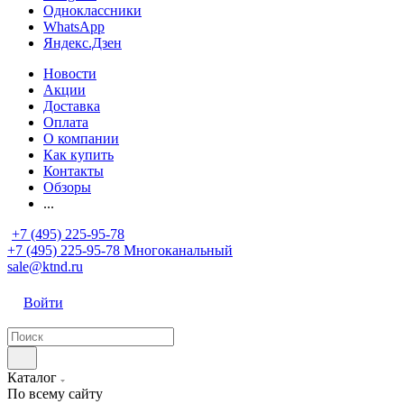
Одноклассники
WhatsApp
Яндекс.Дзен
Новости
Акции
Доставка
Оплата
О компании
Как купить
Контакты
Обзоры
...
+7 (495) 225-95-78
+7 (495) 225-95-78
Многоканальный
sale@ktnd.ru
Войти
Каталог
По всему сайту