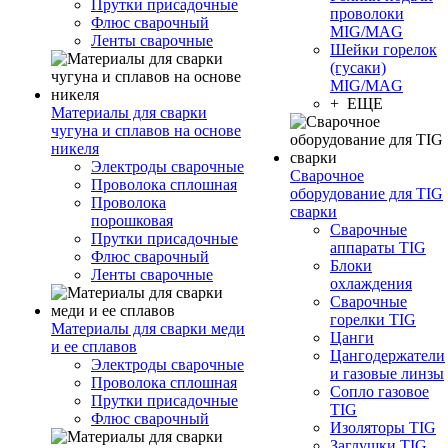
Прутки присадочные
проволоки
Флюс сварочный
MIG/MAG
Ленты сварочные
Шейки горелок
(гусаки)
MIG/MAG
+ ЕЩЕ
Материалы для сварки
чугуна и сплавов на основе
никеля
Электроды сварочные
Сварочное
Проволока сплошная
оборудование для TIG
Проволока
сварки
порошковая
Сварочные
Прутки присадочные
аппараты TIG
Флюс сварочный
Блоки
Ленты сварочные
охлаждения
Сварочные
горелки TIG
Материалы для сварки меди
Цанги
и ее сплавов
Цангодержатели
Электроды сварочные
и газовые линзы
Проволока сплошная
Сопло газовое
Прутки присадочные
TIG
Флюс сварочный
Изоляторы TIG
Заглушки TIG