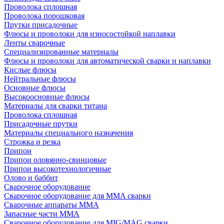
Проволока сплошная
Проволока порошковая
Прутки присадочные
Флюсы и проволоки для износостойкой наплавки
Ленты сварочные
Специализированные материалы
Флюсы и проволоки для автоматической сварки и наплавки
Кислые флюсы
Нейтральные флюсы
Основные флюсы
Высокоосновные флюсы
Материалы для сварки титана
Проволока сплошная
Присадочные прутки
Материалы специального назначения
Строжка и резка
Припои
Припои оловянно-свинцовые
Припои высокотехнологичные
Олово и баббит
Сварочное оборудование
Сварочное оборудование для MMA сварки
Сварочные аппараты MMA
Запасные части MMA
Сварочное оборудование для MIG/MAG сварки