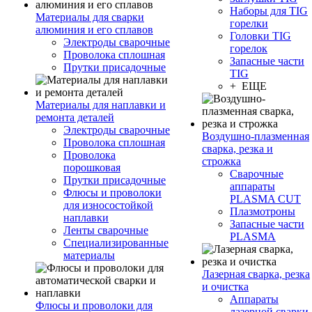
Наборы для TIG
Материалы для сварки
горелки
алюминия и его сплавов
Головки TIG
Электроды сварочные
горелок
Проволока сплошная
Запасные части
Прутки присадочные
TIG
+ ЕЩЕ
Материалы для наплавки и
ремонта деталей
Электроды сварочные
Воздушно-плазменная
Проволока сплошная
сварка, резка и
Проволока
строжка
порошковая
Сварочные
Прутки присадочные
аппараты
Флюсы и проволоки
PLASMA CUT
для износостойкой
Плазмотроны
наплавки
Запасные части
Ленты сварочные
PLASMA
Специализированные
материалы
Лазерная сварка, резка
и очистка
Аппараты
Флюсы и проволоки для
лазерной сварки