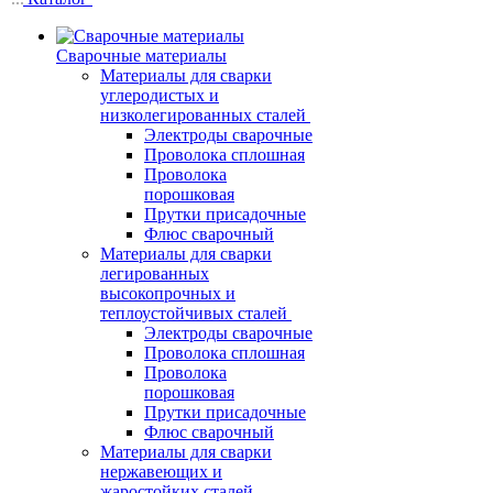
Сварочные материалы
Материалы для сварки
углеродистых и
низколегированных сталей
Электроды сварочные
Проволока сплошная
Проволока
порошковая
Прутки присадочные
Флюс сварочный
Материалы для сварки
легированных
высокопрочных и
теплоустойчивых сталей
Электроды сварочные
Проволока сплошная
Проволока
порошковая
Прутки присадочные
Флюс сварочный
Материалы для сварки
нержавеющих и
жаростойких сталей