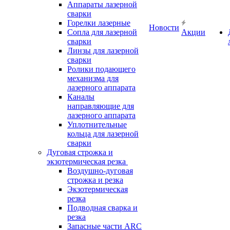
Аппараты лазерной
сварки
Горелки лазерные
Новости
Сопла для лазерной
Акции
сварки
Линзы для лазерной
сварки
Ролики подающего
механизма для
лазерного аппарата
Каналы
направляющие для
лазерного аппарата
Уплотнительные
кольца для лазерной
сварки
Дуговая строжка и
экзотермическая резка
Воздушно-дуговая
строжка и резка
Экзотермическая
резка
Подводная сварка и
резка
Запасные части ARC