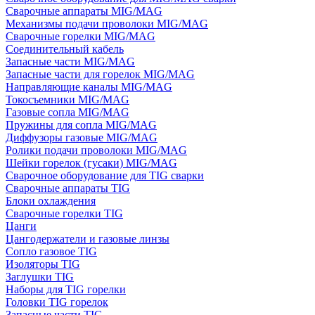
Сварочные аппараты MIG/MAG
Механизмы подачи проволоки MIG/MAG
Сварочные горелки MIG/MAG
Соединительный кабель
Запасные части MIG/MAG
Запасные части для горелок MIG/MAG
Направляющие каналы MIG/MAG
Токосъемники MIG/MAG
Газовые сопла MIG/MAG
Пружины для сопла MIG/MAG
Диффузоры газовые MIG/MAG
Ролики подачи проволоки MIG/MAG
Шейки горелок (гусаки) MIG/MAG
Сварочное оборудование для TIG сварки
Сварочные аппараты TIG
Блоки охлаждения
Сварочные горелки TIG
Цанги
Цангодержатели и газовые линзы
Сопло газовое TIG
Изоляторы TIG
Заглушки TIG
Наборы для TIG горелки
Головки TIG горелок
Запасные части TIG