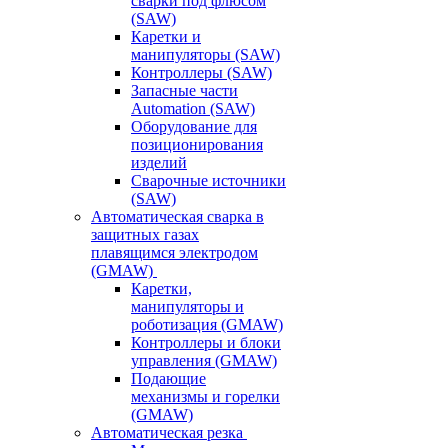
сварки под флюсом
(SAW)
Каретки и
манипуляторы (SAW)
Контроллеры (SAW)
Запасные части
Automation (SAW)
Оборудование для
позиционирования
изделий
Сварочные источники
(SAW)
Автоматическая сварка в
защитных газах
плавящимся электродом
(GMAW)
Каретки,
манипуляторы и
роботизация (GMAW)
Контроллеры и блоки
управления (GMAW)
Подающие
механизмы и горелки
(GMAW)
Автоматическая резка