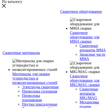
По каталогу
Сварочное оборудование
Сварочное
оборудование для
MMA сварки
Сварочные
аппараты MMA
Сварочные материалы
Запасные части
MMA
Материалы для сварки
Сварочное
углеродистых и
оборудование для
низколегированных сталей
MIG/MAG сварки
Электроды сварочные
Сварочные
Проволока сплошная
аппараты
Проволока
MIG/MAG
порошковая
Механизмы
Прутки присадочные
подачи