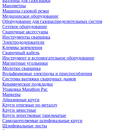
Баллоны для газосварки
Манометры
Машины газовой резки
Медицинское оборудование
Оборудование для газораспределительных систем
Сетевое оборудование
Сварочные аксессуары
Инструменты сварщика
Электрододержатели
Клеммы заземления
Сварочный кабель
Инструмент и вспомогательное оборудование
Магнитные угольники
Молотки сварщика
Вольфрамовые электроды и приспособления
Системы вытяжки сварочных дымов
Керамические подкладки
Упаковка Marathon Pac
Маркеры
Абразивные круги
Круги отрезные по металлу
Круги зачистные
Круги лепестковые тарельчатые
Самозацепляемые шлифовальные круги
Шлифовальные листы