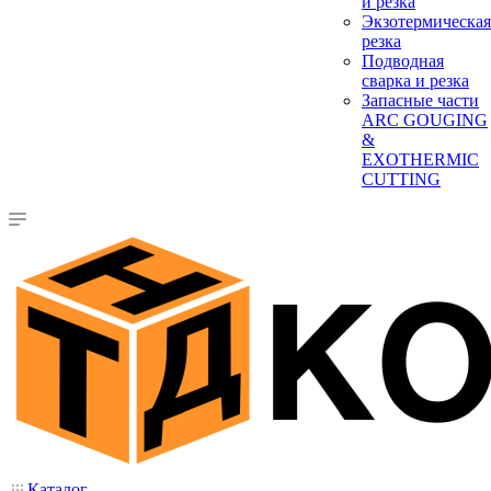
и резка
Экзотермическая
резка
Подводная
сварка и резка
Запасные части
ARC GOUGING
&
EXOTHERMIC
CUTTING
Каталог