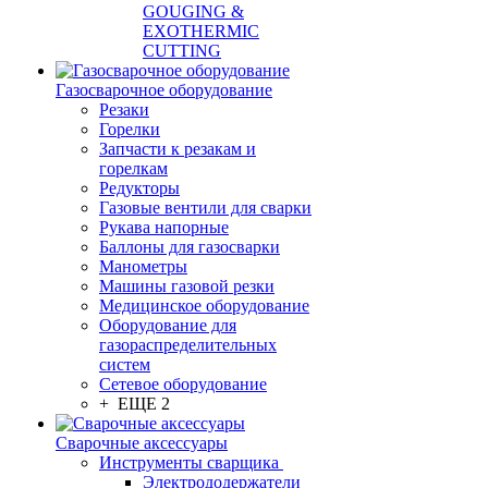
GOUGING &
EXOTHERMIC
CUTTING
Газосварочное оборудование
Резаки
Горелки
Запчасти к резакам и
горелкам
Редукторы
Газовые вентили для сварки
Рукава напорные
Баллоны для газосварки
Манометры
Машины газовой резки
Медицинское оборудование
Оборудование для
газораспределительных
систем
Сетевое оборудование
+ ЕЩЕ 2
Сварочные аксессуары
Инструменты сварщика
Электрододержатели