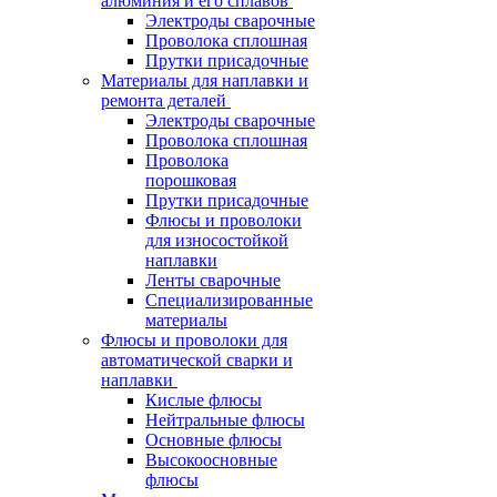
алюминия и его сплавов
Электроды сварочные
Проволока сплошная
Прутки присадочные
Материалы для наплавки и
ремонта деталей
Электроды сварочные
Проволока сплошная
Проволока
порошковая
Прутки присадочные
Флюсы и проволоки
для износостойкой
наплавки
Ленты сварочные
Специализированные
материалы
Флюсы и проволоки для
автоматической сварки и
наплавки
Кислые флюсы
Нейтральные флюсы
Основные флюсы
Высокоосновные
флюсы