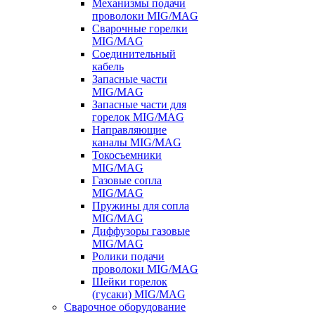
Механизмы подачи
проволоки MIG/MAG
Сварочные горелки
MIG/MAG
Соединительный
кабель
Запасные части
MIG/MAG
Запасные части для
горелок MIG/MAG
Направляющие
каналы MIG/MAG
Токосъемники
MIG/MAG
Газовые сопла
MIG/MAG
Пружины для сопла
MIG/MAG
Диффузоры газовые
MIG/MAG
Ролики подачи
проволоки MIG/MAG
Шейки горелок
(гусаки) MIG/MAG
Сварочное оборудование