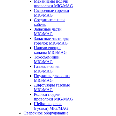
Механизмы подачи
проволоки MIG/MAG
Сварочные горелки
MIG/MAG
Соединительный
кабель
Запасные части
MIG/MAG
Запасные части для
горелок MIG/MAG
Направляющие
каналы MIG/MAG
Токосъемники
MIG/MAG
Газовые сопла
MIG/MAG
Пружины для сопла
MIG/MAG
Диффузоры газовые
MIG/MAG
Ролики подачи
проволоки MIG/MAG
Шейки горелок
(гусаки) MIG/MAG
Сварочное оборудование