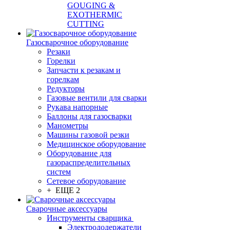
GOUGING &
EXOTHERMIC
CUTTING
Газосварочное оборудование
Резаки
Горелки
Запчасти к резакам и
горелкам
Редукторы
Газовые вентили для сварки
Рукава напорные
Баллоны для газосварки
Манометры
Машины газовой резки
Медицинское оборудование
Оборудование для
газораспределительных
систем
Сетевое оборудование
+ ЕЩЕ 2
Сварочные аксессуары
Инструменты сварщика
Электрододержатели