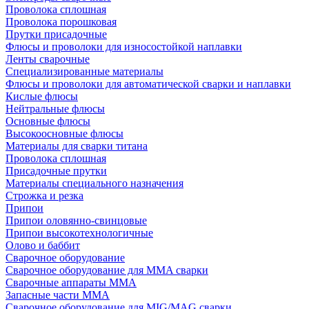
Проволока сплошная
Проволока порошковая
Прутки присадочные
Флюсы и проволоки для износостойкой наплавки
Ленты сварочные
Специализированные материалы
Флюсы и проволоки для автоматической сварки и наплавки
Кислые флюсы
Нейтральные флюсы
Основные флюсы
Высокоосновные флюсы
Материалы для сварки титана
Проволока сплошная
Присадочные прутки
Материалы специального назначения
Строжка и резка
Припои
Припои оловянно-свинцовые
Припои высокотехнологичные
Олово и баббит
Сварочное оборудование
Сварочное оборудование для MMA сварки
Сварочные аппараты MMA
Запасные части MMA
Сварочное оборудование для MIG/MAG сварки