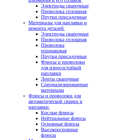
алюминия и его сплавов
Электроды сварочные
Проволока сплошная
Прутки присадочные
Материалы для наплавки и
ремонта деталей
Электроды сварочные
Проволока сплошная
Проволока
порошковая
Прутки присадочные
Флюсы и проволоки
для износостойкой
наплавки
Ленты сварочные
Специализированные
материалы
Флюсы и проволоки для
автоматической сварки и
наплавки
Кислые флюсы
Нейтральные флюсы
Основные флюсы
Высокоосновные
флюсы