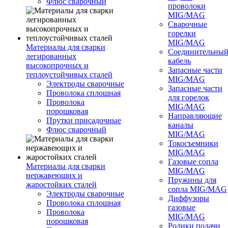
Флюс сварочный
проволоки
MIG/MAG
Сварочные
горелки
MIG/MAG
Материалы для сварки
Соединительны
легированных
кабель
высокопрочных и
Запасные части
теплоустойчивых сталей
MIG/MAG
Электроды сварочные
Запасные части
Проволока сплошная
для горелок
Проволока
MIG/MAG
порошковая
Направляющие
Прутки присадочные
каналы
Флюс сварочный
MIG/MAG
Токосъемники
MIG/MAG
Газовые сопла
Материалы для сварки
MIG/MAG
нержавеющих и
Пружины для
жаростойких сталей
сопла MIG/MAG
Электроды сварочные
Диффузоры
Проволока сплошная
газовые
Проволока
MIG/MAG
порошковая
Ролики подачи