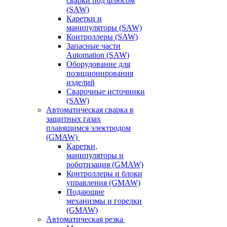
сварки под флюсом
(SAW)
Каретки и
манипуляторы (SAW)
Контроллеры (SAW)
Запасные части
Automation (SAW)
Оборудование для
позиционирования
изделий
Сварочные источники
(SAW)
Автоматическая сварка в
защитных газах
плавящимся электродом
(GMAW)
Каретки,
манипуляторы и
роботизация (GMAW)
Контроллеры и блоки
управления (GMAW)
Подающие
механизмы и горелки
(GMAW)
Автоматическая резка