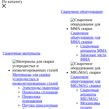
По каталогу
Сварочное оборудование
Сварочное
оборудование для
MMA сварки
Сварочные
аппараты MMA
Сварочные материалы
Запасные части
MMA
Материалы для сварки
Сварочное
углеродистых и
оборудование для
низколегированных сталей
MIG/MAG сварки
Электроды сварочные
Сварочные
Проволока сплошная
аппараты
Проволока
MIG/MAG
порошковая
Механизмы
Прутки присадочные
подачи