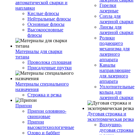
автоматической сварки и
Горелки
наплавки
лазерные
Кислые флюсы
Сопла для
Нейтральные флюсы
лазерной сварки
Основные флюсы
Линзы для
Высокоосновные
лазерной сварки
флюсы
Ролики
подающего
механизма для
Материалы для сварки
лазерного
титана
аппарата
Проволока сплошная
Каналы
Присадочные прутки
направляющие
для лазерного
аппарата
Материалы специального
Уплотнительные
назначения
кольца для
Строжка и резка
лазерной сварки
Припои
Припои оловянно-
Дуговая строжка и
свинцовые
экзотермическая резка
Припои
Воздушно-
высокотехнологичные
дуговая строжка
Олово и баббит