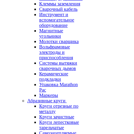
Клеммы заземления
Сварочный кабель
Инструмент и
вспомогательное
оборудование
Магнитные
угольники
Молотки сварщика
Вольфрамовые
электроды и
приспособления
Системы вытяжки
сварочных дымов
Керамические
подкладки
Упаковка Marathon
Pac
Маркеры
Абразивные круги
Круги отрезные по
металлу
Круги зачистные
Круги лепестковые
тарельчатые
Самозацепляемые