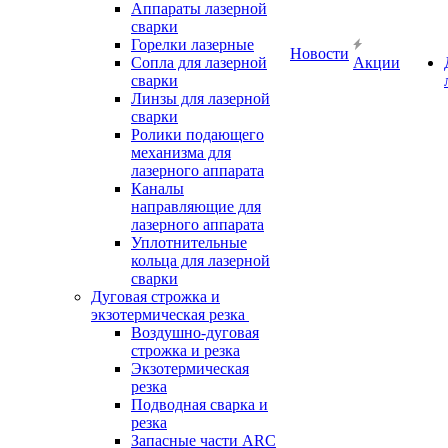
Аппараты лазерной
сварки
Горелки лазерные
Новости
Сопла для лазерной
Акции
сварки
Линзы для лазерной
сварки
Ролики подающего
механизма для
лазерного аппарата
Каналы
направляющие для
лазерного аппарата
Уплотнительные
кольца для лазерной
сварки
Дуговая строжка и
экзотермическая резка
Воздушно-дуговая
строжка и резка
Экзотермическая
резка
Подводная сварка и
резка
Запасные части ARC