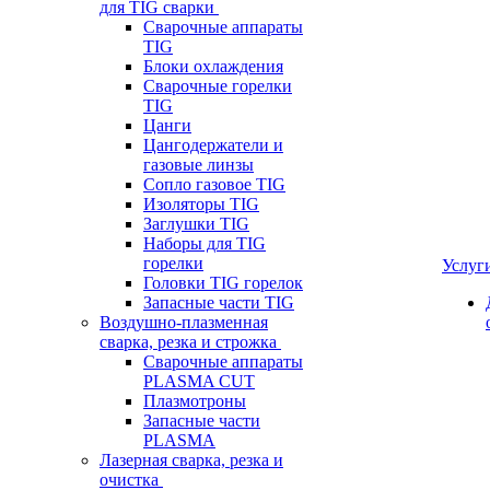
для TIG сварки
Сварочные аппараты
TIG
Блоки охлаждения
Сварочные горелки
TIG
Цанги
Цангодержатели и
газовые линзы
Сопло газовое TIG
Изоляторы TIG
Заглушки TIG
Наборы для TIG
горелки
Услуг
Головки TIG горелок
Запасные части TIG
Воздушно-плазменная
сварка, резка и строжка
Сварочные аппараты
PLASMA CUT
Плазмотроны
Запасные части
PLASMA
Лазерная сварка, резка и
очистка