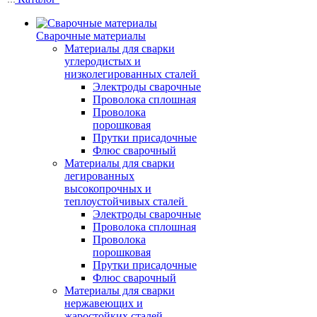
Сварочные материалы
Материалы для сварки
углеродистых и
низколегированных сталей
Электроды сварочные
Проволока сплошная
Проволока
порошковая
Прутки присадочные
Флюс сварочный
Материалы для сварки
легированных
высокопрочных и
теплоустойчивых сталей
Электроды сварочные
Проволока сплошная
Проволока
порошковая
Прутки присадочные
Флюс сварочный
Материалы для сварки
нержавеющих и
жаростойких сталей