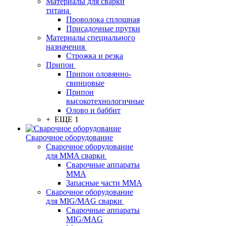
Материалы для сварки
титана
Проволока сплошная
Присадочные прутки
Материалы специального
назначения
Строжка и резка
Припои
Припои оловянно-
свинцовые
Припои
высокотехнологичные
Олово и баббит
+ ЕЩЕ 1
Сварочное оборудование
Сварочное оборудование
для MMA сварки
Сварочные аппараты
MMA
Запасные части MMA
Сварочное оборудование
для MIG/MAG сварки
Сварочные аппараты
MIG/MAG