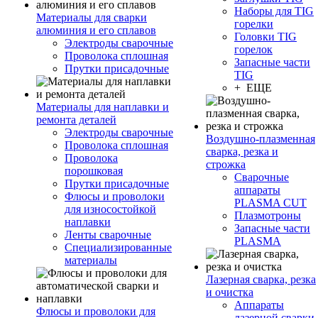
Наборы для TIG
Материалы для сварки
горелки
алюминия и его сплавов
Головки TIG
Электроды сварочные
горелок
Проволока сплошная
Запасные части
Прутки присадочные
TIG
+ ЕЩЕ
Материалы для наплавки и
ремонта деталей
Электроды сварочные
Воздушно-плазменная
Проволока сплошная
сварка, резка и
Проволока
строжка
порошковая
Сварочные
Прутки присадочные
аппараты
Флюсы и проволоки
PLASMA CUT
для износостойкой
Плазмотроны
наплавки
Запасные части
Ленты сварочные
PLASMA
Специализированные
материалы
Лазерная сварка, резка
и очистка
Аппараты
Флюсы и проволоки для
лазерной сварки