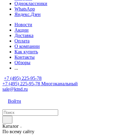
Одноклассники
WhatsApp
Яндекс.Дзен
Новости
Акции
Доставка
Оплата
О компании
Как купить
Контакты
Обзоры
...
+7 (495) 225-95-78
+7 (495) 225-95-78
Многоканальный
sale@ktnd.ru
Войти
Каталог
По всему сайту