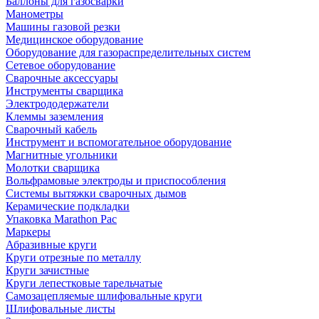
Баллоны для газосварки
Манометры
Машины газовой резки
Медицинское оборудование
Оборудование для газораспределительных систем
Сетевое оборудование
Сварочные аксессуары
Инструменты сварщика
Электрододержатели
Клеммы заземления
Сварочный кабель
Инструмент и вспомогательное оборудование
Магнитные угольники
Молотки сварщика
Вольфрамовые электроды и приспособления
Системы вытяжки сварочных дымов
Керамические подкладки
Упаковка Marathon Pac
Маркеры
Абразивные круги
Круги отрезные по металлу
Круги зачистные
Круги лепестковые тарельчатые
Самозацепляемые шлифовальные круги
Шлифовальные листы