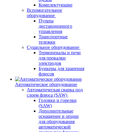
Комплектующие
Вспомогательное
оборудование
Пульты
дистанционного
управления
Транспортные
тележки
Сушильное оборудование
Термопеналы и печи
для прокалки
электродов
Бункеры для хранения
флюсов
Автоматическое оборудование
Автоматическая сварка под
слоем флюса (SAW)
Головки и горелки
(SAW)
Дополнительные
оснащение и опции
для оборудования
автоматической