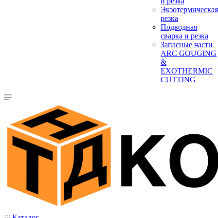
и резка
Экзотермическая
резка
Подводная
сварка и резка
Запасные части
ARC GOUGING
&
EXOTHERMIC
CUTTING
Каталог