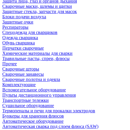
Защита лица, глаз и органов дыхания
Сварочные маски, шлемы и щитки
Защитные стекла, запчасти для масок
Блоки подачи воздуха
Защитные очки
Респираторы
Спецодежда для сварщиков
Одежда сварщика
Обувь сварщика
Перчатки сварочные
Химические материалы для сварки
Травильные пасты, спреи, флюсы
Прочее
Сварочные шторы
Сварочные занавесы
Сварочные полотна и одеяла
Комплектующие
Вспомогательное оборудование
Пульты дистанционного управления
Транспортные тележки
Сушильное оборудование
Термопеналы и печи для прокалки электродов
Бункеры для хранения флюсов
Автоматическое оборудование
Автоматическая сварка под слоем флюса (SAW)