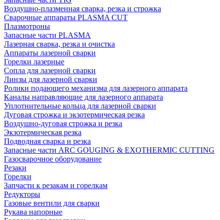
Воздушно-плазменная сварка, резка и строжка
Сварочные аппараты PLASMA CUT
Плазмотроны
Запасные части PLASMA
Лазерная сварка, резка и очистка
Аппараты лазерной сварки
Горелки лазерные
Сопла для лазерной сварки
Линзы для лазерной сварки
Ролики подающего механизма для лазерного аппарата
Каналы направляющие для лазерного аппарата
Уплотнительные кольца для лазерной сварки
Дуговая строжка и экзотермическая резка
Воздушно-дуговая строжка и резка
Экзотермическая резка
Подводная сварка и резка
Запасные части ARC GOUGING & EXOTHERMIC CUTTING
Газосварочное оборудование
Резаки
Горелки
Запчасти к резакам и горелкам
Редукторы
Газовые вентили для сварки
Рукава напорные