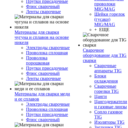
Прутки присадочные
проволоки
Флюс сварочный
MIG/MAG
Ленты сварочные
Шейки горелок
(гусаки)
MIG/MAG
+ ЕЩЕ
Материалы для сварки
чугуна и сплавов на основе
никеля
Электроды сварочные
Сварочное
Проволока сплошная
оборудование для TIG
Проволока
сварки
порошковая
Сварочные
Прутки присадочные
аппараты TIG
Флюс сварочный
Блоки
Ленты сварочные
охлаждения
Сварочные
горелки TIG
Материалы для сварки меди
Цанги
и ее сплавов
Цангодержатели
Электроды сварочные
и газовые линзы
Проволока сплошная
Сопло газовое
Прутки присадочные
TIG
Флюс сварочный
Изоляторы TIG
Заглушки TIG