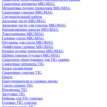
Сварочные аппараты MIG/MAG
Механизмы подачи проволоки MIG/MAG
Сварочные горелки MIG/MAG
Соединительный кабель
Запасные части MIG/MAG
Запасные части для горелок MIG/MAG
Направляющие каналы MIG/MAG
Токосъемники MIG/MAG
Газовые сопла MIG/MAG
Пружины для сопла MIG/MAG
Диффузоры газовые MIG/MAG
Ролики подачи проволоки MIG/MAG
Шейки горелок (гусаки) MIG/MAG
Сварочное оборудование для TIG сварки
Сварочные аппараты TIG
Блоки охлаждения
Сварочные горелки TIG
Цанги
Цангодержатели и газовые линзы
Сопло газовое TIG
Изоляторы TIG
Заглушки TIG
Наборы для TIG горелки
Головки TIG горелок
Запасные части TIG