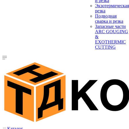
и резка
Экзотермическая
резка
Подводная
сварка и резка
Запасные части
ARC GOUGING
&
EXOTHERMIC
CUTTING
Каталог