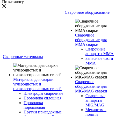
По каталогу
Сварочное оборудование
Сварочное
оборудование для
MMA сварки
Сварочные
аппараты MMA
Сварочные материалы
Запасные части
MMA
Материалы для сварки
Сварочное
углеродистых и
оборудование для
низколегированных сталей
MIG/MAG сварки
Электроды сварочные
Сварочные
Проволока сплошная
аппараты
Проволока
MIG/MAG
порошковая
Механизмы
Прутки присадочные
подачи