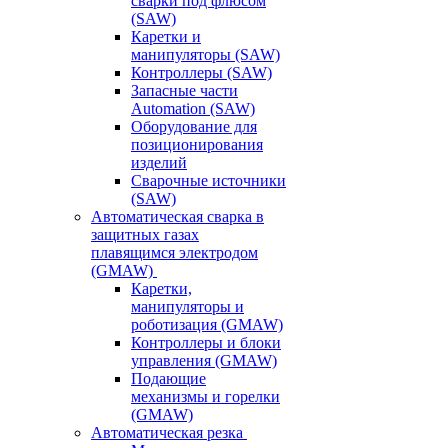
сварки под флюсом
(SAW)
Каретки и
манипуляторы (SAW)
Контроллеры (SAW)
Запасные части
Automation (SAW)
Оборудование для
позиционирования
изделий
Сварочные источники
(SAW)
Автоматическая сварка в
защитных газах
плавящимся электродом
(GMAW)
Каретки,
манипуляторы и
роботизация (GMAW)
Контроллеры и блоки
управления (GMAW)
Подающие
механизмы и горелки
(GMAW)
Автоматическая резка