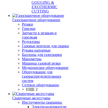
GOUGING &
EXOTHERMIC
CUTTING
Газосварочное оборудование
Резаки
Горелки
Запчасти к резакам и
горелкам
Редукторы
Газовые вентили для сварки
Рукава напорные
Баллоны для газосварки
Манометры
Машины газовой резки
Медицинское оборудование
Оборудование для
газораспределительных
систем
Сетевое оборудование
+ ЕЩЕ 2
Сварочные аксессуары
Инструменты сварщика
Электрододержатели