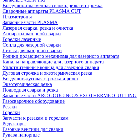
Воздушно-плазменная сварка, резка и строжка
Сварочные аппараты PLASMA CUT
Плазмотроны
Запасные части PLASMA
Лазерная сварка, резка и очистка
Аппараты лазерной сварки
Горелки лазерные
Сопла для лазерной сварки
Линзы для лазерной сварки
Ролики подающего механизма для лазерного аппарата
Каналы направляющие для лазерного аппарата
Уплотнительные кольца для лазерной сварки
Дуговая строжка и экзотермическая резка
Воздушно-дуговая строжка и резка
Экзотермическая резка
Подводная сварка и резка
Запасные части ARC GOUGING & EXOTHERMIC CUTTING
Газосварочное оборудование
Резаки
Горелки
Запчасти к резакам и горелкам
Редукторы
Газовые вентили для сварки
Рукава напорные