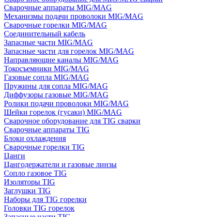
Сварочные аппараты MIG/MAG
Механизмы подачи проволоки MIG/MAG
Сварочные горелки MIG/MAG
Соединительный кабель
Запасные части MIG/MAG
Запасные части для горелок MIG/MAG
Направляющие каналы MIG/MAG
Токосъемники MIG/MAG
Газовые сопла MIG/MAG
Пружины для сопла MIG/MAG
Диффузоры газовые MIG/MAG
Ролики подачи проволоки MIG/MAG
Шейки горелок (гусаки) MIG/MAG
Сварочное оборудование для TIG сварки
Сварочные аппараты TIG
Блоки охлаждения
Сварочные горелки TIG
Цанги
Цангодержатели и газовые линзы
Сопло газовое TIG
Изоляторы TIG
Заглушки TIG
Наборы для TIG горелки
Головки TIG горелок
Запасные части TIG