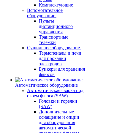
Комплектующие
Вспомогательное
оборудование
Пульты
дистанционного
управления
Транспортные
тележки
Сушильное оборудование
Термопеналы и печи
для прокалки
электродов
Бункеры для хранения
флюсов
Автоматическое оборудование
Автоматическая сварка под
слоем флюса (SAW)
Головки и горелки
(SAW)
Дополнительные
оснащение и опции
для оборудования
автоматической