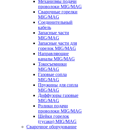
Механизмы подачи
проволоки MIG/MAG
Сварочные горелки
MIG/MAG
Соединительный
кабель
Запасные части
MIG/MAG
Запасные части для
горелок MIG/MAG
Направляющие
каналы MIG/MAG
Токосъемники
MIG/MAG
Газовые сопла
MIG/MAG
Пружины для сопла
MIG/MAG
Диффузоры газовые
MIG/MAG
Ролики подачи
проволоки MIG/MAG
Шейки горелок
(гусаки) MIG/MAG
Сварочное оборудование