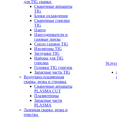
для TIG сварки
Сварочные аппараты
TIG
Блоки охлаждения
Сварочные горелки
TIG
Цанги
Цангодержатели и
газовые линзы
Сопло газовое TIG
Изоляторы TIG
Заглушки TIG
Наборы для TIG
горелки
Услуг
Головки TIG горелок
Запасные части TIG
Воздушно-плазменная
сварка, резка и строжка
Сварочные аппараты
PLASMA CUT
Плазмотроны
Запасные части
PLASMA
Лазерная сварка, резка и
очистка