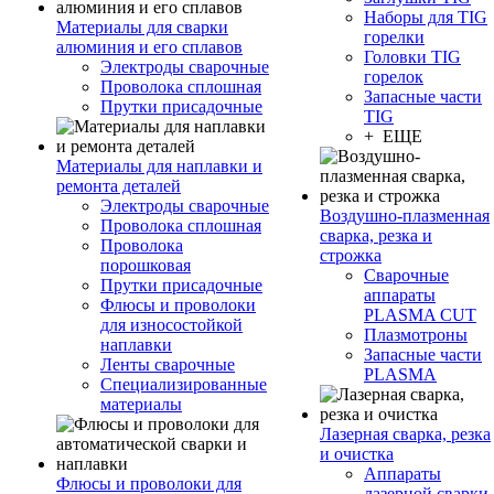
Наборы для TIG
Материалы для сварки
горелки
алюминия и его сплавов
Головки TIG
Электроды сварочные
горелок
Проволока сплошная
Запасные части
Прутки присадочные
TIG
+ ЕЩЕ
Материалы для наплавки и
ремонта деталей
Электроды сварочные
Воздушно-плазменная
Проволока сплошная
сварка, резка и
Проволока
строжка
порошковая
Сварочные
Прутки присадочные
аппараты
Флюсы и проволоки
PLASMA CUT
для износостойкой
Плазмотроны
наплавки
Запасные части
Ленты сварочные
PLASMA
Специализированные
материалы
Лазерная сварка, резка
и очистка
Аппараты
Флюсы и проволоки для
лазерной сварки