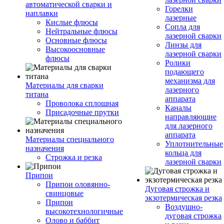
автоматической сварки и
Горелки
наплавки
лазерные
Кислые флюсы
Сопла для
Нейтральные флюсы
лазерной сварки
Основные флюсы
Линзы для
Высокоосновные
лазерной сварки
флюсы
Ролики
подающего
механизма для
Материалы для сварки
лазерного
титана
аппарата
Проволока сплошная
Каналы
Присадочные прутки
направляющие
для лазерного
аппарата
Материалы специального
Уплотнительные
назначения
кольца для
Строжка и резка
лазерной сварки
Припои
Припои оловянно-
Дуговая строжка и
свинцовые
экзотермическая резка
Припои
Воздушно-
высокотехнологичные
дуговая строжка
Олово и баббит