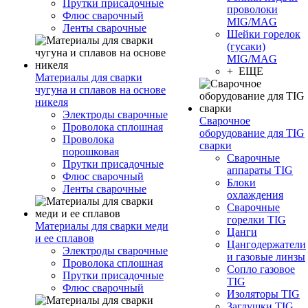
Прутки присадочные
проволоки
Флюс сварочный
MIG/MAG
Ленты сварочные
Шейки горелок
(гусаки)
MIG/MAG
+ ЕЩЕ
Материалы для сварки
чугуна и сплавов на основе
никеля
Электроды сварочные
Сварочное
Проволока сплошная
оборудование для TIG
Проволока
сварки
порошковая
Сварочные
Прутки присадочные
аппараты TIG
Флюс сварочный
Блоки
Ленты сварочные
охлаждения
Сварочные
горелки TIG
Материалы для сварки меди
Цанги
и ее сплавов
Цангодержатели
Электроды сварочные
и газовые линзы
Проволока сплошная
Сопло газовое
Прутки присадочные
TIG
Флюс сварочный
Изоляторы TIG
Заглушки TIG