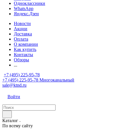
Одноклассники
WhatsApp
Яндекс.Дзен
Новости
Акции
Доставка
Оплата
О компании
Как купить
Контакты
Обзоры
...
+7 (495) 225-95-78
+7 (495) 225-95-78
Многоканальный
sale@ktnd.ru
Войти
Каталог
По всему сайту