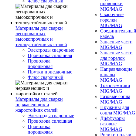
Флюс сварочный
проволоки
MIG/MAG
Сварочные
горелки
MIG/MAG
Материалы для сварки
Соединительны
легированных
кабель
высокопрочных и
Запасные части
теплоустойчивых сталей
MIG/MAG
Электроды сварочные
Запасные части
Проволока сплошная
для горелок
Проволока
MIG/MAG
порошковая
Направляющие
Прутки присадочные
каналы
Флюс сварочный
MIG/MAG
Токосъемники
MIG/MAG
Газовые сопла
Материалы для сварки
MIG/MAG
нержавеющих и
Пружины для
жаростойких сталей
сопла MIG/MAG
Электроды сварочные
Диффузоры
Проволока сплошная
газовые
Проволока
MIG/MAG
порошковая
Ролики подачи