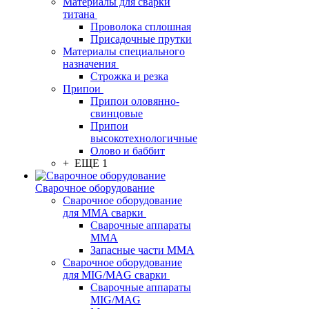
Материалы для сварки
титана
Проволока сплошная
Присадочные прутки
Материалы специального
назначения
Строжка и резка
Припои
Припои оловянно-
свинцовые
Припои
высокотехнологичные
Олово и баббит
+ ЕЩЕ 1
Сварочное оборудование
Сварочное оборудование
для MMA сварки
Сварочные аппараты
MMA
Запасные части MMA
Сварочное оборудование
для MIG/MAG сварки
Сварочные аппараты
MIG/MAG