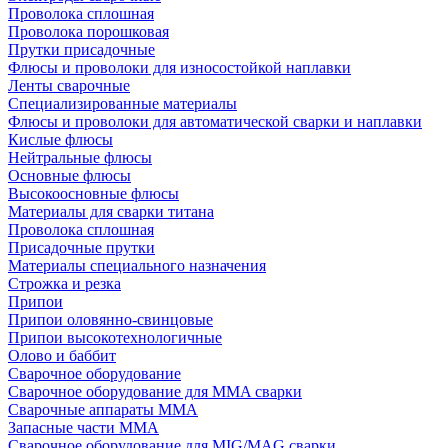
Проволока сплошная
Проволока порошковая
Прутки присадочные
Флюсы и проволоки для износостойкой наплавки
Ленты сварочные
Специализированные материалы
Флюсы и проволоки для автоматической сварки и наплавки
Кислые флюсы
Нейтральные флюсы
Основные флюсы
Высокоосновные флюсы
Материалы для сварки титана
Проволока сплошная
Присадочные прутки
Материалы специального назначения
Строжка и резка
Припои
Припои оловянно-свинцовые
Припои высокотехнологичные
Олово и баббит
Сварочное оборудование
Сварочное оборудование для MMA сварки
Сварочные аппараты MMA
Запасные части MMA
Сварочное оборудование для MIG/MAG сварки