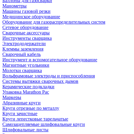
Баллоны для газосварки
Манометры
Машины газовой резки
Медицинское оборудование
Оборудование для газораспределительных систем
Сетевое оборудование
Сварочные аксессуары
Инструменты сварщика
Электрододержатели
Клеммы заземления
Сварочный кабель
Инструмент и вспомогательное оборудование
Магнитные угольники
Молотки сварщика
Вольфрамовые электроды и приспособления
Системы вытяжки сварочных дымов
Керамические подкладки
Упаковка Marathon Pac
Маркеры
Абразивные круги
Круги отрезные по металлу
Круги зачистные
Круги лепестковые тарельчатые
Самозацепляемые шлифовальные круги
Шлифовальные листы