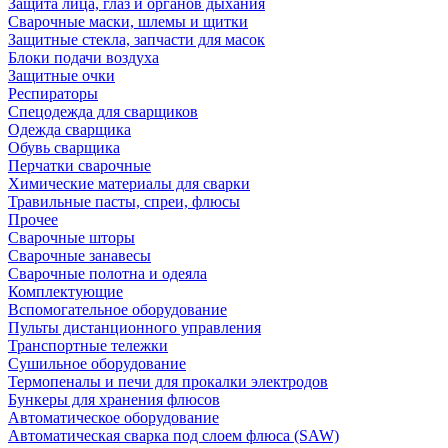
Защита лица, глаз и органов дыхания
Сварочные маски, шлемы и щитки
Защитные стекла, запчасти для масок
Блоки подачи воздуха
Защитные очки
Респираторы
Спецодежда для сварщиков
Одежда сварщика
Обувь сварщика
Перчатки сварочные
Химические материалы для сварки
Травильные пасты, спреи, флюсы
Прочее
Сварочные шторы
Сварочные занавесы
Сварочные полотна и одеяла
Комплектующие
Вспомогательное оборудование
Пульты дистанционного управления
Транспортные тележки
Сушильное оборудование
Термопеналы и печи для прокалки электродов
Бункеры для хранения флюсов
Автоматическое оборудование
Автоматическая сварка под слоем флюса (SAW)