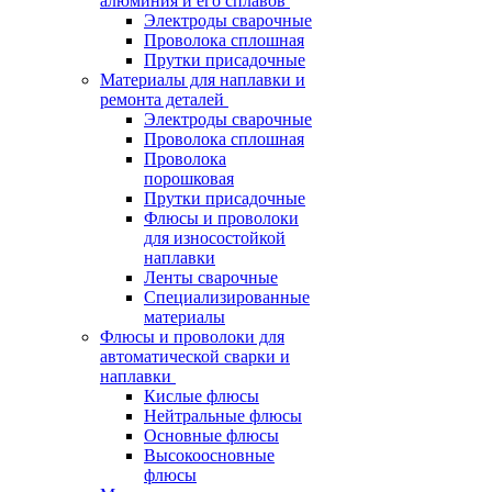
алюминия и его сплавов
Электроды сварочные
Проволока сплошная
Прутки присадочные
Материалы для наплавки и
ремонта деталей
Электроды сварочные
Проволока сплошная
Проволока
порошковая
Прутки присадочные
Флюсы и проволоки
для износостойкой
наплавки
Ленты сварочные
Специализированные
материалы
Флюсы и проволоки для
автоматической сварки и
наплавки
Кислые флюсы
Нейтральные флюсы
Основные флюсы
Высокоосновные
флюсы