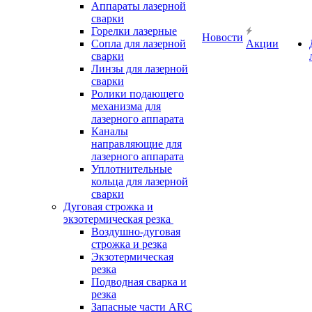
Аппараты лазерной
сварки
Горелки лазерные
Новости
Сопла для лазерной
Акции
сварки
Линзы для лазерной
сварки
Ролики подающего
механизма для
лазерного аппарата
Каналы
направляющие для
лазерного аппарата
Уплотнительные
кольца для лазерной
сварки
Дуговая строжка и
экзотермическая резка
Воздушно-дуговая
строжка и резка
Экзотермическая
резка
Подводная сварка и
резка
Запасные части ARC