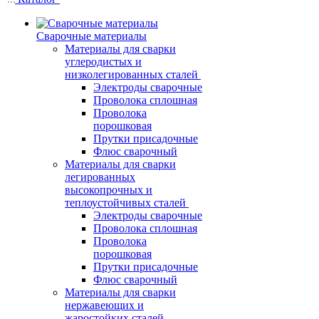
Сварочные материалы
Материалы для сварки
углеродистых и
низколегированных сталей
Электроды сварочные
Проволока сплошная
Проволока
порошковая
Прутки присадочные
Флюс сварочный
Материалы для сварки
легированных
высокопрочных и
теплоустойчивых сталей
Электроды сварочные
Проволока сплошная
Проволока
порошковая
Прутки присадочные
Флюс сварочный
Материалы для сварки
нержавеющих и
жаростойких сталей