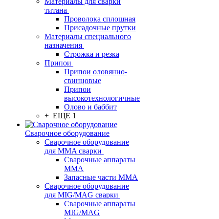
Материалы для сварки
титана
Проволока сплошная
Присадочные прутки
Материалы специального
назначения
Строжка и резка
Припои
Припои оловянно-
свинцовые
Припои
высокотехнологичные
Олово и баббит
+ ЕЩЕ 1
Сварочное оборудование
Сварочное оборудование
для MMA сварки
Сварочные аппараты
MMA
Запасные части MMA
Сварочное оборудование
для MIG/MAG сварки
Сварочные аппараты
MIG/MAG