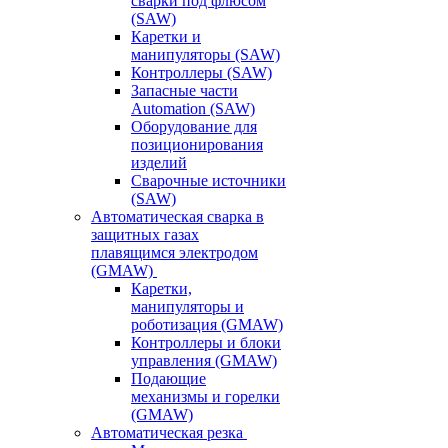
сварки под флюсом
(SAW)
Каретки и
манипуляторы (SAW)
Контроллеры (SAW)
Запасные части
Automation (SAW)
Оборудование для
позиционирования
изделий
Сварочные источники
(SAW)
Автоматическая сварка в
защитных газах
плавящимся электродом
(GMAW)
Каретки,
манипуляторы и
роботизация (GMAW)
Контроллеры и блоки
управления (GMAW)
Подающие
механизмы и горелки
(GMAW)
Автоматическая резка