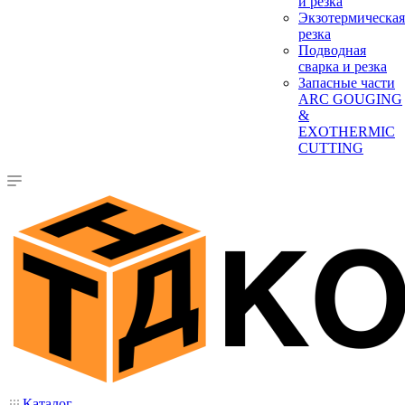
и резка
Экзотермическая
резка
Подводная
сварка и резка
Запасные части
ARC GOUGING
&
EXOTHERMIC
CUTTING
Каталог