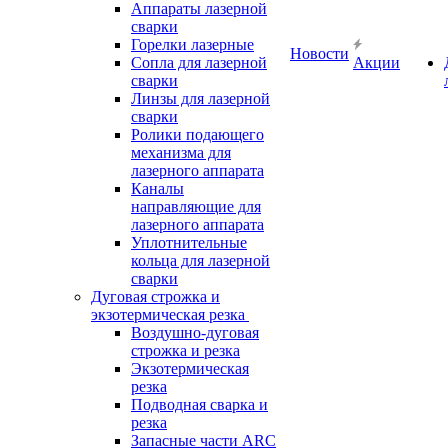
Аппараты лазерной
сварки
Горелки лазерные
Новости
Сопла для лазерной
Акции
сварки
Линзы для лазерной
сварки
Ролики подающего
механизма для
лазерного аппарата
Каналы
направляющие для
лазерного аппарата
Уплотнительные
кольца для лазерной
сварки
Дуговая строжка и
экзотермическая резка
Воздушно-дуговая
строжка и резка
Экзотермическая
резка
Подводная сварка и
резка
Запасные части ARC