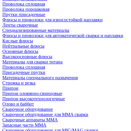
Проволока сплошная
Проволока порошковая
Прутки присадочные
Флюсы и проволоки для износостойкой наплавки
Ленты сварочные
Специализированные материалы
Флюсы и проволоки для автоматической сварки и наплавки
Кислые флюсы
Нейтральные флюсы
Основные флюсы
Высокоосновные флюсы
Материалы для сварки титана
Проволока сплошная
Присадочные прутки
Материалы специального назначения
Строжка и резка
Припои
Припои оловянно-свинцовые
Припои высокотехнологичные
Олово и баббит
Сварочное оборудование
Сварочное оборудование для MMA сварки
Сварочные аппараты MMA
Запасные части MMA
Сварочное оборудование для MIG/MAG сварки