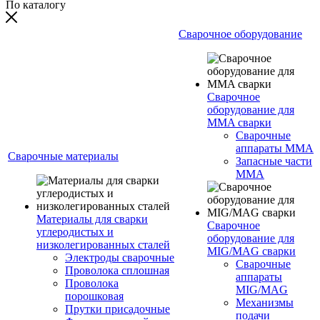
По каталогу
Сварочное оборудование
Сварочное
оборудование для
MMA сварки
Сварочные
аппараты MMA
Сварочные материалы
Запасные части
MMA
Материалы для сварки
Сварочное
углеродистых и
оборудование для
низколегированных сталей
MIG/MAG сварки
Электроды сварочные
Сварочные
Проволока сплошная
аппараты
Проволока
MIG/MAG
порошковая
Механизмы
Прутки присадочные
подачи