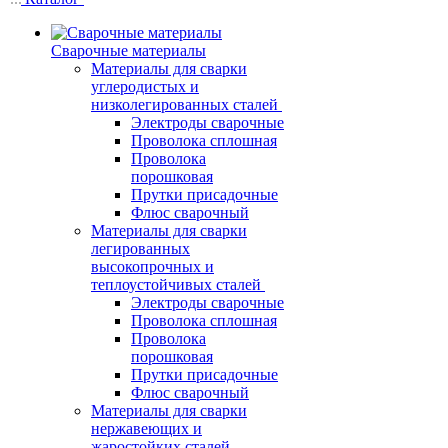
Сварочные материалы
Материалы для сварки
углеродистых и
низколегированных сталей
Электроды сварочные
Проволока сплошная
Проволока
порошковая
Прутки присадочные
Флюс сварочный
Материалы для сварки
легированных
высокопрочных и
теплоустойчивых сталей
Электроды сварочные
Проволока сплошная
Проволока
порошковая
Прутки присадочные
Флюс сварочный
Материалы для сварки
нержавеющих и
жаростойких сталей