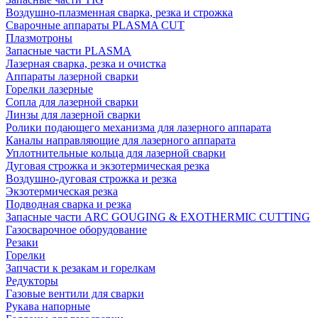
Воздушно-плазменная сварка, резка и строжка
Сварочные аппараты PLASMA CUT
Плазмотроны
Запасные части PLASMA
Лазерная сварка, резка и очистка
Аппараты лазерной сварки
Горелки лазерные
Сопла для лазерной сварки
Линзы для лазерной сварки
Ролики подающего механизма для лазерного аппарата
Каналы направляющие для лазерного аппарата
Уплотнительные кольца для лазерной сварки
Дуговая строжка и экзотермическая резка
Воздушно-дуговая строжка и резка
Экзотермическая резка
Подводная сварка и резка
Запасные части ARC GOUGING & EXOTHERMIC CUTTING
Газосварочное оборудование
Резаки
Горелки
Запчасти к резакам и горелкам
Редукторы
Газовые вентили для сварки
Рукава напорные