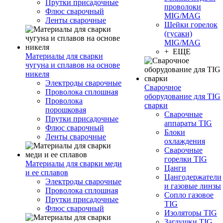
Прутки присадочные
проволоки
Флюс сварочный
MIG/MAG
Ленты сварочные
Шейки горелок
(гусаки)
MIG/MAG
+ ЕЩЕ
Материалы для сварки
чугуна и сплавов на основе
никеля
Электроды сварочные
Сварочное
Проволока сплошная
оборудование для TIG
Проволока
сварки
порошковая
Сварочные
Прутки присадочные
аппараты TIG
Флюс сварочный
Блоки
Ленты сварочные
охлаждения
Сварочные
горелки TIG
Материалы для сварки меди
Цанги
и ее сплавов
Цангодержатели
Электроды сварочные
и газовые линзы
Проволока сплошная
Сопло газовое
Прутки присадочные
TIG
Флюс сварочный
Изоляторы TIG
Заглушки TIG