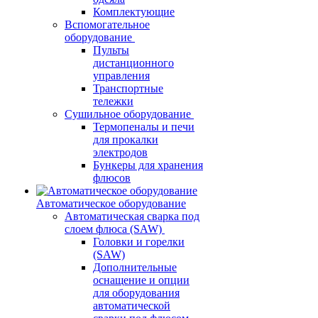
Комплектующие
Вспомогательное
оборудование
Пульты
дистанционного
управления
Транспортные
тележки
Сушильное оборудование
Термопеналы и печи
для прокалки
электродов
Бункеры для хранения
флюсов
Автоматическое оборудование
Автоматическая сварка под
слоем флюса (SAW)
Головки и горелки
(SAW)
Дополнительные
оснащение и опции
для оборудования
автоматической