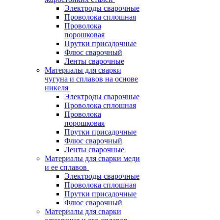
Электроды сварочные
Проволока сплошная
Проволока
порошковая
Прутки присадочные
Флюс сварочный
Ленты сварочные
Материалы для сварки
чугуна и сплавов на основе
никеля
Электроды сварочные
Проволока сплошная
Проволока
порошковая
Прутки присадочные
Флюс сварочный
Ленты сварочные
Материалы для сварки меди
и ее сплавов
Электроды сварочные
Проволока сплошная
Прутки присадочные
Флюс сварочный
Материалы для сварки