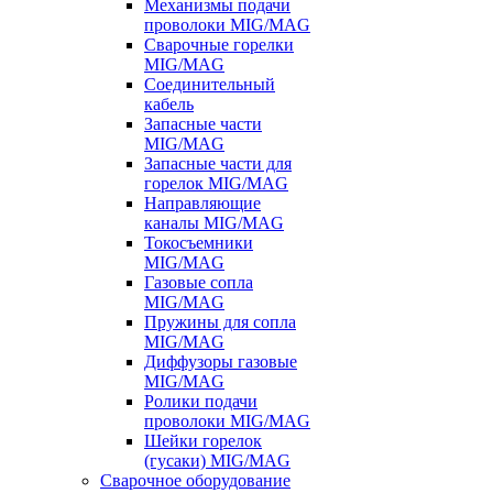
Механизмы подачи
проволоки MIG/MAG
Сварочные горелки
MIG/MAG
Соединительный
кабель
Запасные части
MIG/MAG
Запасные части для
горелок MIG/MAG
Направляющие
каналы MIG/MAG
Токосъемники
MIG/MAG
Газовые сопла
MIG/MAG
Пружины для сопла
MIG/MAG
Диффузоры газовые
MIG/MAG
Ролики подачи
проволоки MIG/MAG
Шейки горелок
(гусаки) MIG/MAG
Сварочное оборудование