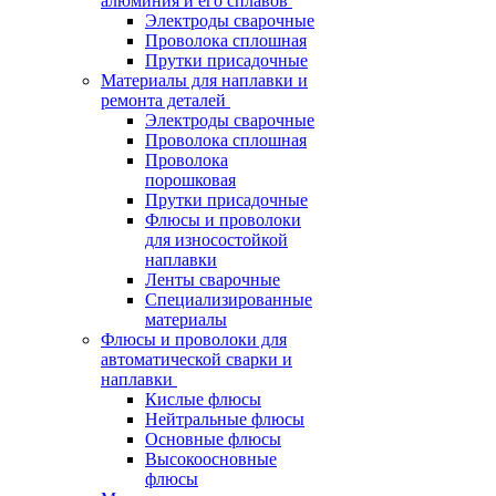
алюминия и его сплавов
Электроды сварочные
Проволока сплошная
Прутки присадочные
Материалы для наплавки и
ремонта деталей
Электроды сварочные
Проволока сплошная
Проволока
порошковая
Прутки присадочные
Флюсы и проволоки
для износостойкой
наплавки
Ленты сварочные
Специализированные
материалы
Флюсы и проволоки для
автоматической сварки и
наплавки
Кислые флюсы
Нейтральные флюсы
Основные флюсы
Высокоосновные
флюсы