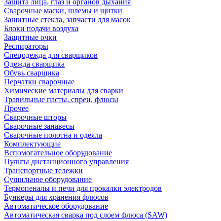
Защита лица, глаз и органов дыхания
Сварочные маски, шлемы и щитки
Защитные стекла, запчасти для масок
Блоки подачи воздуха
Защитные очки
Респираторы
Спецодежда для сварщиков
Одежда сварщика
Обувь сварщика
Перчатки сварочные
Химические материалы для сварки
Травильные пасты, спреи, флюсы
Прочее
Сварочные шторы
Сварочные занавесы
Сварочные полотна и одеяла
Комплектующие
Вспомогательное оборудование
Пульты дистанционного управления
Транспортные тележки
Сушильное оборудование
Термопеналы и печи для прокалки электродов
Бункеры для хранения флюсов
Автоматическое оборудование
Автоматическая сварка под слоем флюса (SAW)