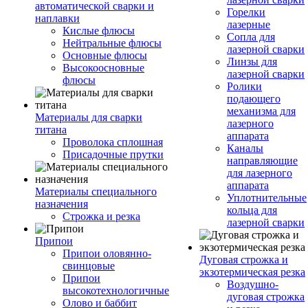
автоматической сварки и
Горелки
наплавки
лазерные
Кислые флюсы
Сопла для
Нейтральные флюсы
лазерной сварки
Основные флюсы
Линзы для
Высокоосновные
лазерной сварки
флюсы
Ролики
подающего
механизма для
Материалы для сварки
лазерного
титана
аппарата
Проволока сплошная
Каналы
Присадочные прутки
направляющие
для лазерного
аппарата
Материалы специального
Уплотнительные
назначения
кольца для
Строжка и резка
лазерной сварки
Припои
Припои оловянно-
Дуговая строжка и
свинцовые
экзотермическая резка
Припои
Воздушно-
высокотехнологичные
дуговая строжка
Олово и баббит