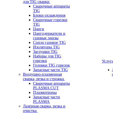
для TIG сварки
Сварочные аппараты
TIG
Блоки охлаждения
Сварочные горелки
TIG
Цанги
Цангодержатели и
газовые линзы
Сопло газовое TIG
Изоляторы TIG
Заглушки TIG
Наборы для TIG
горелки
Услуг
Головки TIG горелок
Запасные части TIG
Воздушно-плазменная
сварка, резка и строжка
Сварочные аппараты
PLASMA CUT
Плазмотроны
Запасные части
PLASMA
Лазерная сварка, резка и
очистка