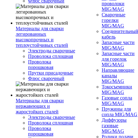
Флюс сварочный
проволоки
MIG/MAG
Сварочные
горелки
MIG/MAG
Материалы для сварки
Соединительны
легированных
кабель
высокопрочных и
Запасные части
теплоустойчивых сталей
MIG/MAG
Электроды сварочные
Запасные части
Проволока сплошная
для горелок
Проволока
MIG/MAG
порошковая
Направляющие
Прутки присадочные
каналы
Флюс сварочный
MIG/MAG
Токосъемники
MIG/MAG
Газовые сопла
Материалы для сварки
MIG/MAG
нержавеющих и
Пружины для
жаростойких сталей
сопла MIG/MAG
Электроды сварочные
Диффузоры
Проволока сплошная
газовые
Проволока
MIG/MAG
порошковая
Ролики подачи