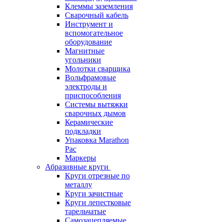
Клеммы заземления
Сварочный кабель
Инструмент и
вспомогательное
оборудование
Магнитные
угольники
Молотки сварщика
Вольфрамовые
электроды и
приспособления
Системы вытяжки
сварочных дымов
Керамические
подкладки
Упаковка Marathon
Pac
Маркеры
Абразивные круги
Круги отрезные по
металлу
Круги зачистные
Круги лепестковые
тарельчатые
Самозацепляемые