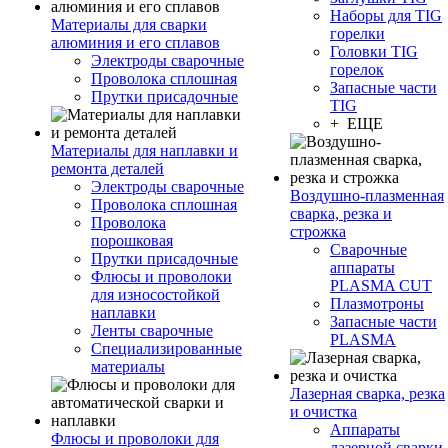
Наборы для TIG
Материалы для сварки
горелки
алюминия и его сплавов
Головки TIG
Электроды сварочные
горелок
Проволока сплошная
Запасные части
Прутки присадочные
TIG
+ ЕЩЕ
Материалы для наплавки и
ремонта деталей
Электроды сварочные
Воздушно-плазменная
Проволока сплошная
сварка, резка и
Проволока
строжка
порошковая
Сварочные
Прутки присадочные
аппараты
Флюсы и проволоки
PLASMA CUT
для износостойкой
Плазмотроны
наплавки
Запасные части
Ленты сварочные
PLASMA
Специализированные
материалы
Лазерная сварка, резка
и очистка
Аппараты
Флюсы и проволоки для
лазерной сварки