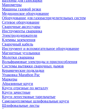
Баллоны для газосварки
Манометры
Машины газовой резки
Медицинское оборудование
Оборудование для газораспределительных систем
Сетевое оборудование
Сварочные аксессуары
Инструменты сварщика
Электрододержатели
Клеммы заземления
Сварочный кабель
Инструмент и вспомогательное оборудование
Магнитные угольники
Молотки сварщика
Вольфрамовые электроды и приспособления
Системы вытяжки сварочных дымов
Керамические подкладки
Упаковка Marathon Pac
Маркеры
Абразивные круги
Круги отрезные по металлу
Круги зачистные
Круги лепестковые тарельчатые
Самозацепляемые шлифовальные круги
Шлифовальные листы