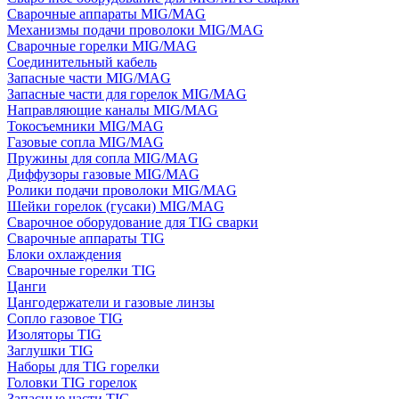
Сварочные аппараты MIG/MAG
Механизмы подачи проволоки MIG/MAG
Сварочные горелки MIG/MAG
Соединительный кабель
Запасные части MIG/MAG
Запасные части для горелок MIG/MAG
Направляющие каналы MIG/MAG
Токосъемники MIG/MAG
Газовые сопла MIG/MAG
Пружины для сопла MIG/MAG
Диффузоры газовые MIG/MAG
Ролики подачи проволоки MIG/MAG
Шейки горелок (гусаки) MIG/MAG
Сварочное оборудование для TIG сварки
Сварочные аппараты TIG
Блоки охлаждения
Сварочные горелки TIG
Цанги
Цангодержатели и газовые линзы
Сопло газовое TIG
Изоляторы TIG
Заглушки TIG
Наборы для TIG горелки
Головки TIG горелок
Запасные части TIG