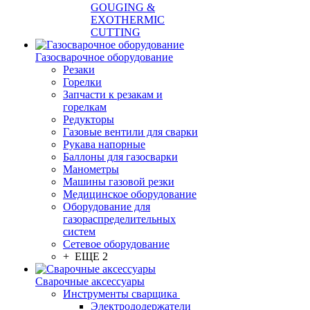
GOUGING &
EXOTHERMIC
CUTTING
Газосварочное оборудование
Резаки
Горелки
Запчасти к резакам и
горелкам
Редукторы
Газовые вентили для сварки
Рукава напорные
Баллоны для газосварки
Манометры
Машины газовой резки
Медицинское оборудование
Оборудование для
газораспределительных
систем
Сетевое оборудование
+ ЕЩЕ 2
Сварочные аксессуары
Инструменты сварщика
Электрододержатели