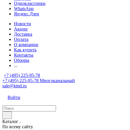
Одноклассники
WhatsApp
Яндекс.Дзен
Новости
Акции
Доставка
Оплата
О компании
Как купить
Контакты
Обзоры
...
+7 (495) 225-95-78
+7 (495) 225-95-78
Многоканальный
sale@ktnd.ru
Войти
Каталог
По всему сайту