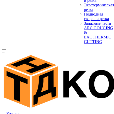
и резка
Экзотермическая
резка
Подводная
сварка и резка
Запасные части
ARC GOUGING
&
EXOTHERMIC
CUTTING
Каталог