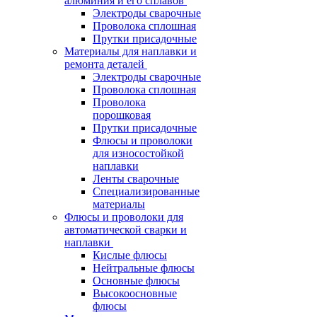
алюминия и его сплавов
Электроды сварочные
Проволока сплошная
Прутки присадочные
Материалы для наплавки и
ремонта деталей
Электроды сварочные
Проволока сплошная
Проволока
порошковая
Прутки присадочные
Флюсы и проволоки
для износостойкой
наплавки
Ленты сварочные
Специализированные
материалы
Флюсы и проволоки для
автоматической сварки и
наплавки
Кислые флюсы
Нейтральные флюсы
Основные флюсы
Высокоосновные
флюсы