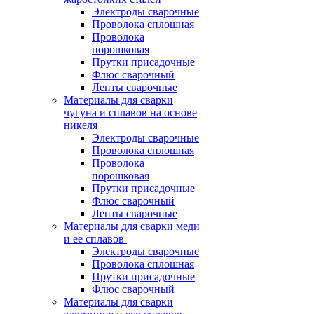
Электроды сварочные
Проволока сплошная
Проволока
порошковая
Прутки присадочные
Флюс сварочный
Ленты сварочные
Материалы для сварки
чугуна и сплавов на основе
никеля
Электроды сварочные
Проволока сплошная
Проволока
порошковая
Прутки присадочные
Флюс сварочный
Ленты сварочные
Материалы для сварки меди
и ее сплавов
Электроды сварочные
Проволока сплошная
Прутки присадочные
Флюс сварочный
Материалы для сварки