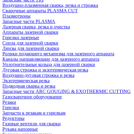
Воздушно-плазменная сварка, резка и строжка
Сварочные аппараты PLASMA CUT
Плазмотроны
Запасные части PLASMA
Лазерная сварка, резка и очистка
Аппараты лазерной сварки
Горелки лазерные
Сопла для лазерной сварки
Линзы для лазерной сварки
Ролики подающего механизма для лазерного аппарата
Каналы направляющие для лазерного аппарата
Уплотнительные кольца для лазерной сварки
Дуговая строжка и экзотермическая резка
Воздушно-дуговая строжка и резка
Экзотермическая резка
Подводная сварка и резка
Запасные части ARC GOUGING & EXOTHERMIC CUTTING
Газосварочное оборудование
Резаки
Горелки
Запчасти к резакам и горелкам
Редукторы
Газовые вентили для сварки
Рукава напорные