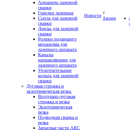
Аппараты лазерной
сварки
Горелки лазерные
Новости
Сопла для лазерной
Акции
сварки
Линзы для лазерной
сварки
Ролики подающего
механизма для
лазерного аппарата
Каналы
направляющие для
лазерного аппарата
Уплотнительные
кольца для лазерной
сварки
Дуговая строжка и
экзотермическая резка
Воздушно-дуговая
строжка и резка
Экзотермическая
резка
Подводная сварка и
резка
Запасные части ARC