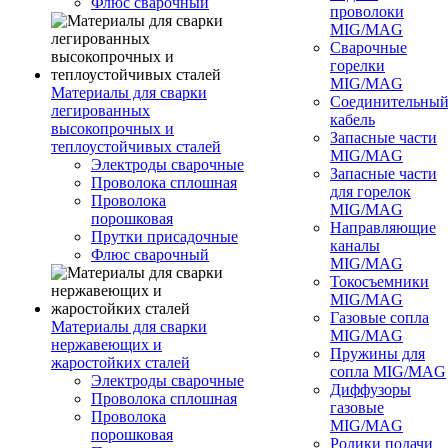
Флюс сварочный
проволоки
MIG/MAG
Сварочные
горелки
MIG/MAG
Материалы для сварки
Соединительны
легированных
кабель
высокопрочных и
Запасные части
теплоустойчивых сталей
MIG/MAG
Электроды сварочные
Запасные части
Проволока сплошная
для горелок
Проволока
MIG/MAG
порошковая
Направляющие
Прутки присадочные
каналы
Флюс сварочный
MIG/MAG
Токосъемники
MIG/MAG
Газовые сопла
Материалы для сварки
MIG/MAG
нержавеющих и
Пружины для
жаростойких сталей
сопла MIG/MAG
Электроды сварочные
Диффузоры
Проволока сплошная
газовые
Проволока
MIG/MAG
порошковая
Ролики подачи