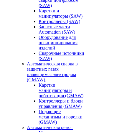
сварки под флюсом
(SAW)
Каретки и
манипуляторы (SAW)
Контроллеры (SAW)
Запасные части
Automation (SAW)
Оборудование для
позиционирования
изделий
Сварочные источники
(SAW)
Автоматическая сварка в
защитных газах
плавящимся электродом
(GMAW)
Каретки,
манипуляторы и
роботизация (GMAW)
Контроллеры и блоки
управления (GMAW)
Подающие
механизмы и горелки
(GMAW)
Автоматическая резка