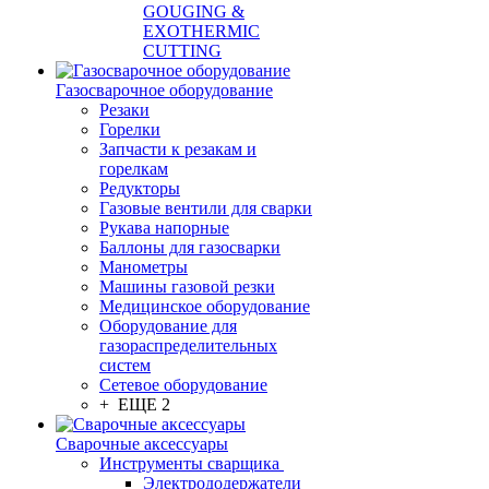
GOUGING &
EXOTHERMIC
CUTTING
Газосварочное оборудование
Резаки
Горелки
Запчасти к резакам и
горелкам
Редукторы
Газовые вентили для сварки
Рукава напорные
Баллоны для газосварки
Манометры
Машины газовой резки
Медицинское оборудование
Оборудование для
газораспределительных
систем
Сетевое оборудование
+ ЕЩЕ 2
Сварочные аксессуары
Инструменты сварщика
Электрододержатели