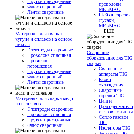
Прутки присадочные
проволоки
Флюс сварочный
MIG/MAG
Ленты сварочные
Шейки горелок
(гусаки)
MIG/MAG
+ ЕЩЕ
Материалы для сварки
чугуна и сплавов на основе
никеля
Электроды сварочные
Сварочное
Проволока сплошная
оборудование для TIG
Проволока
сварки
порошковая
Сварочные
Прутки присадочные
аппараты TIG
Флюс сварочный
Блоки
Ленты сварочные
охлаждения
Сварочные
горелки TIG
Материалы для сварки меди
Цанги
и ее сплавов
Цангодержатели
Электроды сварочные
и газовые линзы
Проволока сплошная
Сопло газовое
Прутки присадочные
TIG
Флюс сварочный
Изоляторы TIG
Заглушки TIG