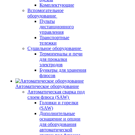
Комплектующие
Вспомогательное
оборудование
Пульты
дистанционного
управления
Транспортные
тележки
Сушильное оборудование
Термопеналы и печи
для прокалки
электродов
Бункеры для хранения
флюсов
Автоматическое оборудование
Автоматическая сварка под
слоем флюса (SAW)
Головки и горелки
(SAW)
Дополнительные
оснащение и опции
для оборудования
автоматической