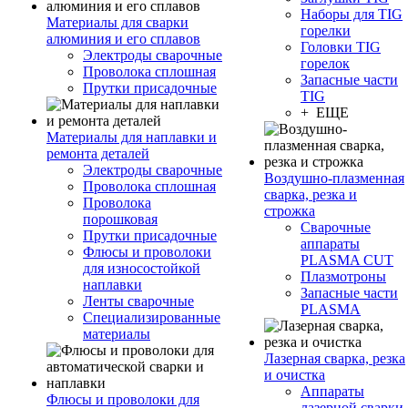
Наборы для TIG
Материалы для сварки
горелки
алюминия и его сплавов
Головки TIG
Электроды сварочные
горелок
Проволока сплошная
Запасные части
Прутки присадочные
TIG
+ ЕЩЕ
Материалы для наплавки и
ремонта деталей
Электроды сварочные
Воздушно-плазменная
Проволока сплошная
сварка, резка и
Проволока
строжка
порошковая
Сварочные
Прутки присадочные
аппараты
Флюсы и проволоки
PLASMA CUT
для износостойкой
Плазмотроны
наплавки
Запасные части
Ленты сварочные
PLASMA
Специализированные
материалы
Лазерная сварка, резка
и очистка
Аппараты
Флюсы и проволоки для
лазерной сварки