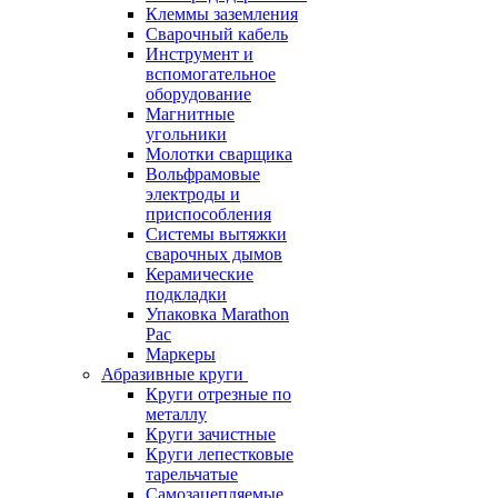
Клеммы заземления
Сварочный кабель
Инструмент и
вспомогательное
оборудование
Магнитные
угольники
Молотки сварщика
Вольфрамовые
электроды и
приспособления
Системы вытяжки
сварочных дымов
Керамические
подкладки
Упаковка Marathon
Pac
Маркеры
Абразивные круги
Круги отрезные по
металлу
Круги зачистные
Круги лепестковые
тарельчатые
Самозацепляемые