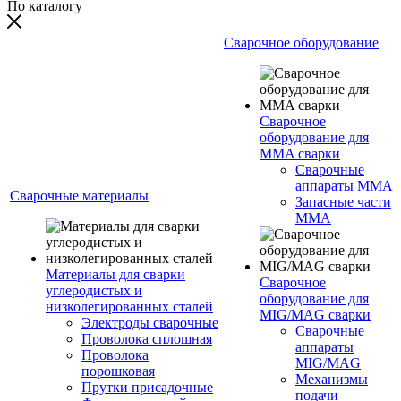
По каталогу
Сварочное оборудование
Сварочное
оборудование для
MMA сварки
Сварочные
аппараты MMA
Сварочные материалы
Запасные части
MMA
Материалы для сварки
Сварочное
углеродистых и
оборудование для
низколегированных сталей
MIG/MAG сварки
Электроды сварочные
Сварочные
Проволока сплошная
аппараты
Проволока
MIG/MAG
порошковая
Механизмы
Прутки присадочные
подачи