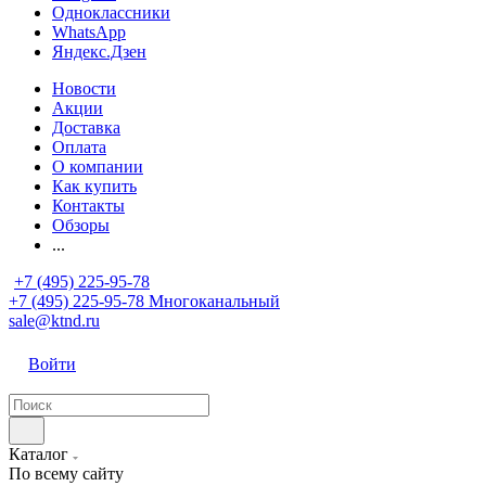
Одноклассники
WhatsApp
Яндекс.Дзен
Новости
Акции
Доставка
Оплата
О компании
Как купить
Контакты
Обзоры
...
+7 (495) 225-95-78
+7 (495) 225-95-78
Многоканальный
sale@ktnd.ru
Войти
Каталог
По всему сайту