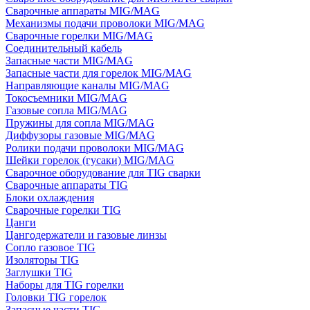
Сварочные аппараты MIG/MAG
Механизмы подачи проволоки MIG/MAG
Сварочные горелки MIG/MAG
Соединительный кабель
Запасные части MIG/MAG
Запасные части для горелок MIG/MAG
Направляющие каналы MIG/MAG
Токосъемники MIG/MAG
Газовые сопла MIG/MAG
Пружины для сопла MIG/MAG
Диффузоры газовые MIG/MAG
Ролики подачи проволоки MIG/MAG
Шейки горелок (гусаки) MIG/MAG
Сварочное оборудование для TIG сварки
Сварочные аппараты TIG
Блоки охлаждения
Сварочные горелки TIG
Цанги
Цангодержатели и газовые линзы
Сопло газовое TIG
Изоляторы TIG
Заглушки TIG
Наборы для TIG горелки
Головки TIG горелок
Запасные части TIG