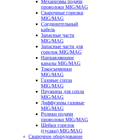
Механизмы подачи
проволоки MIG/MAG
Сварочные горелки
MIG/MAG
Соединительный
кабель
Запасные части
MIG/MAG
Запасные части для
горелок MIG/MAG
Направляющие
каналы MIG/MAG
Токосъемники
MIG/MAG
Газовые сопла
MIG/MAG
Пружины для сопла
MIG/MAG
Диффузоры газовые
MIG/MAG
Ролики подачи
проволоки MIG/MAG
Шейки горелок
(гусаки) MIG/MAG
Сварочное оборудование