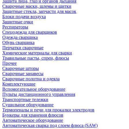
Защита лица, глаз и органов дыхания
Сварочные маски, шлемы и щитки
Защитные стекла, запчасти для масок
Блоки подачи воздуха
Защитные очки
Респираторы
Спецодежда для сварщиков
Одежда сварщика
Обувь сварщика
Перчатки сварочные
Химические материалы для сварки
Травильные пасты, спреи, флюсы
Прочее
Сварочные шторы
Сварочные занавесы
Сварочные полотна и одеяла
Комплектующие
Вспомогательное оборудование
Пульты дистанционного управления
Транспортные тележки
Сушильное оборудование
Термопеналы и печи для прокалки электродов
Бункеры для хранения флюсов
Автоматическое оборудование
Автоматическая сварка под слоем флюса (SAW)