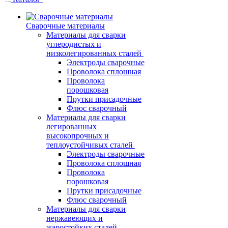
Сварочные материалы
Материалы для сварки
углеродистых и
низколегированных сталей
Электроды сварочные
Проволока сплошная
Проволока
порошковая
Прутки присадочные
Флюс сварочный
Материалы для сварки
легированных
высокопрочных и
теплоустойчивых сталей
Электроды сварочные
Проволока сплошная
Проволока
порошковая
Прутки присадочные
Флюс сварочный
Материалы для сварки
нержавеющих и
жаростойких сталей