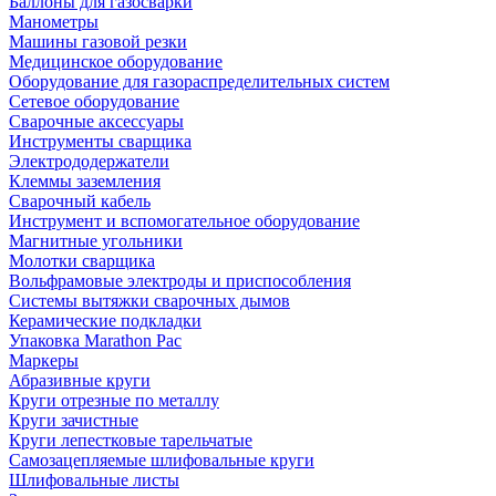
Баллоны для газосварки
Манометры
Машины газовой резки
Медицинское оборудование
Оборудование для газораспределительных систем
Сетевое оборудование
Сварочные аксессуары
Инструменты сварщика
Электрододержатели
Клеммы заземления
Сварочный кабель
Инструмент и вспомогательное оборудование
Магнитные угольники
Молотки сварщика
Вольфрамовые электроды и приспособления
Системы вытяжки сварочных дымов
Керамические подкладки
Упаковка Marathon Pac
Маркеры
Абразивные круги
Круги отрезные по металлу
Круги зачистные
Круги лепестковые тарельчатые
Самозацепляемые шлифовальные круги
Шлифовальные листы