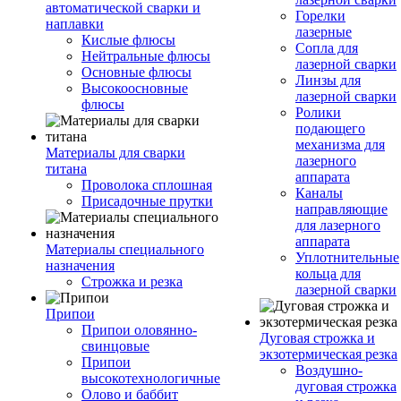
автоматической сварки и
Горелки
наплавки
лазерные
Кислые флюсы
Сопла для
Нейтральные флюсы
лазерной сварки
Основные флюсы
Линзы для
Высокоосновные
лазерной сварки
флюсы
Ролики
подающего
механизма для
Материалы для сварки
лазерного
титана
аппарата
Проволока сплошная
Каналы
Присадочные прутки
направляющие
для лазерного
аппарата
Материалы специального
Уплотнительные
назначения
кольца для
Строжка и резка
лазерной сварки
Припои
Припои оловянно-
Дуговая строжка и
свинцовые
экзотермическая резка
Припои
Воздушно-
высокотехнологичные
дуговая строжка
Олово и баббит