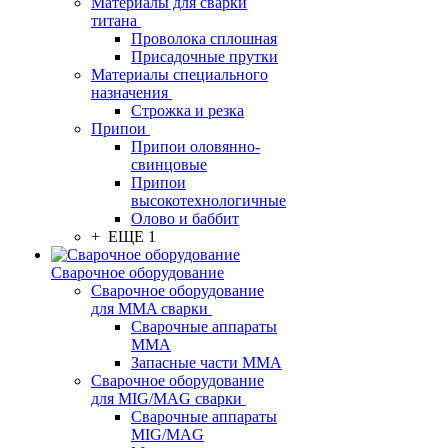
Материалы для сварки
титана
Проволока сплошная
Присадочные прутки
Материалы специального
назначения
Строжка и резка
Припои
Припои оловянно-
свинцовые
Припои
высокотехнологичные
Олово и баббит
+ ЕЩЕ 1
Сварочное оборудование
Сварочное оборудование
для MMA сварки
Сварочные аппараты
MMA
Запасные части MMA
Сварочное оборудование
для MIG/MAG сварки
Сварочные аппараты
MIG/MAG