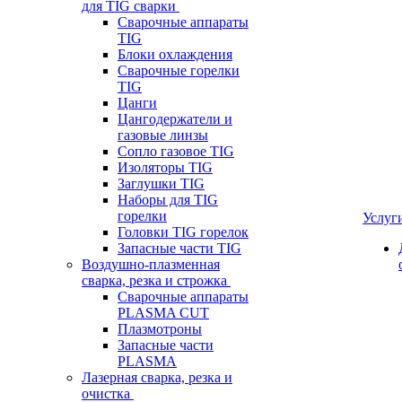
для TIG сварки
Сварочные аппараты
TIG
Блоки охлаждения
Сварочные горелки
TIG
Цанги
Цангодержатели и
газовые линзы
Сопло газовое TIG
Изоляторы TIG
Заглушки TIG
Наборы для TIG
горелки
Услуг
Головки TIG горелок
Запасные части TIG
Воздушно-плазменная
сварка, резка и строжка
Сварочные аппараты
PLASMA CUT
Плазмотроны
Запасные части
PLASMA
Лазерная сварка, резка и
очистка