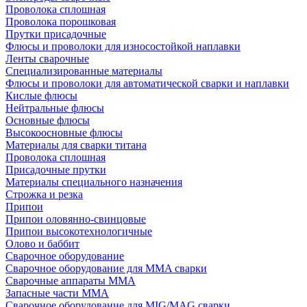
Проволока сплошная
Проволока порошковая
Прутки присадочные
Флюсы и проволоки для износостойкой наплавки
Ленты сварочные
Специализированные материалы
Флюсы и проволоки для автоматической сварки и наплавки
Кислые флюсы
Нейтральные флюсы
Основные флюсы
Высокоосновные флюсы
Материалы для сварки титана
Проволока сплошная
Присадочные прутки
Материалы специального назначения
Строжка и резка
Припои
Припои оловянно-свинцовые
Припои высокотехнологичные
Олово и баббит
Сварочное оборудование
Сварочное оборудование для MMA сварки
Сварочные аппараты MMA
Запасные части MMA
Сварочное оборудование для MIG/MAG сварки