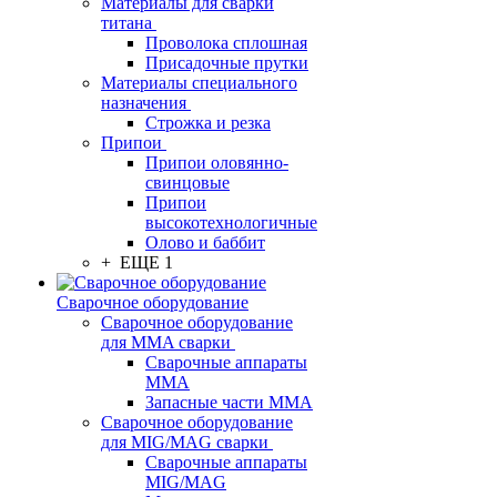
Материалы для сварки
титана
Проволока сплошная
Присадочные прутки
Материалы специального
назначения
Строжка и резка
Припои
Припои оловянно-
свинцовые
Припои
высокотехнологичные
Олово и баббит
+ ЕЩЕ 1
Сварочное оборудование
Сварочное оборудование
для MMA сварки
Сварочные аппараты
MMA
Запасные части MMA
Сварочное оборудование
для MIG/MAG сварки
Сварочные аппараты
MIG/MAG