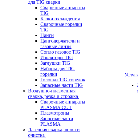
для TIG сварки
Сварочные аппараты
TIG
Блоки охлаждения
Сварочные горелки
TIG
Цанги
Цангодержатели и
газовые линзы
Сопло газовое TIG
Изоляторы TIG
Заглушки TIG
Наборы для TIG
горелки
Услуг
Головки TIG горелок
Запасные части TIG
Воздушно-плазменная
сварка, резка и строжка
Сварочные аппараты
PLASMA CUT
Плазмотроны
Запасные части
PLASMA
Лазерная сварка, резка и
очистка