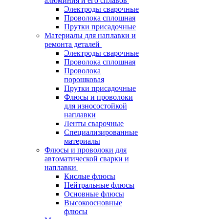
алюминия и его сплавов
Электроды сварочные
Проволока сплошная
Прутки присадочные
Материалы для наплавки и
ремонта деталей
Электроды сварочные
Проволока сплошная
Проволока
порошковая
Прутки присадочные
Флюсы и проволоки
для износостойкой
наплавки
Ленты сварочные
Специализированные
материалы
Флюсы и проволоки для
автоматической сварки и
наплавки
Кислые флюсы
Нейтральные флюсы
Основные флюсы
Высокоосновные
флюсы