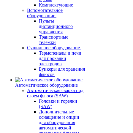
Комплектующие
Вспомогательное
оборудование
Пульты
дистанционного
управления
Транспортные
тележки
Сушильное оборудование
Термопеналы и печи
для прокалки
электродов
Бункеры для хранения
флюсов
Автоматическое оборудование
Автоматическая сварка под
слоем флюса (SAW)
Головки и горелки
(SAW)
Дополнительные
оснащение и опции
для оборудования
автоматической