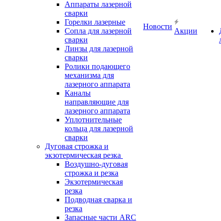
Аппараты лазерной
сварки
Горелки лазерные
Новости
Сопла для лазерной
Акции
сварки
Линзы для лазерной
сварки
Ролики подающего
механизма для
лазерного аппарата
Каналы
направляющие для
лазерного аппарата
Уплотнительные
кольца для лазерной
сварки
Дуговая строжка и
экзотермическая резка
Воздушно-дуговая
строжка и резка
Экзотермическая
резка
Подводная сварка и
резка
Запасные части ARC