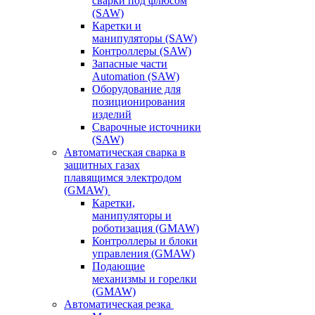
сварки под флюсом
(SAW)
Каретки и
манипуляторы (SAW)
Контроллеры (SAW)
Запасные части
Automation (SAW)
Оборудование для
позиционирования
изделий
Сварочные источники
(SAW)
Автоматическая сварка в
защитных газах
плавящимся электродом
(GMAW)
Каретки,
манипуляторы и
роботизация (GMAW)
Контроллеры и блоки
управления (GMAW)
Подающие
механизмы и горелки
(GMAW)
Автоматическая резка