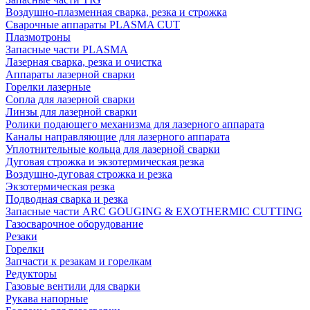
Воздушно-плазменная сварка, резка и строжка
Сварочные аппараты PLASMA CUT
Плазмотроны
Запасные части PLASMA
Лазерная сварка, резка и очистка
Аппараты лазерной сварки
Горелки лазерные
Сопла для лазерной сварки
Линзы для лазерной сварки
Ролики подающего механизма для лазерного аппарата
Каналы направляющие для лазерного аппарата
Уплотнительные кольца для лазерной сварки
Дуговая строжка и экзотермическая резка
Воздушно-дуговая строжка и резка
Экзотермическая резка
Подводная сварка и резка
Запасные части ARC GOUGING & EXOTHERMIC CUTTING
Газосварочное оборудование
Резаки
Горелки
Запчасти к резакам и горелкам
Редукторы
Газовые вентили для сварки
Рукава напорные