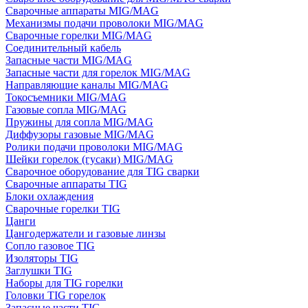
Сварочные аппараты MIG/MAG
Механизмы подачи проволоки MIG/MAG
Сварочные горелки MIG/MAG
Соединительный кабель
Запасные части MIG/MAG
Запасные части для горелок MIG/MAG
Направляющие каналы MIG/MAG
Токосъемники MIG/MAG
Газовые сопла MIG/MAG
Пружины для сопла MIG/MAG
Диффузоры газовые MIG/MAG
Ролики подачи проволоки MIG/MAG
Шейки горелок (гусаки) MIG/MAG
Сварочное оборудование для TIG сварки
Сварочные аппараты TIG
Блоки охлаждения
Сварочные горелки TIG
Цанги
Цангодержатели и газовые линзы
Сопло газовое TIG
Изоляторы TIG
Заглушки TIG
Наборы для TIG горелки
Головки TIG горелок
Запасные части TIG