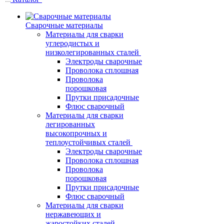
Сварочные материалы
Материалы для сварки
углеродистых и
низколегированных сталей
Электроды сварочные
Проволока сплошная
Проволока
порошковая
Прутки присадочные
Флюс сварочный
Материалы для сварки
легированных
высокопрочных и
теплоустойчивых сталей
Электроды сварочные
Проволока сплошная
Проволока
порошковая
Прутки присадочные
Флюс сварочный
Материалы для сварки
нержавеющих и
жаростойких сталей