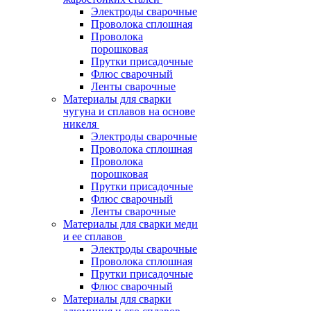
Электроды сварочные
Проволока сплошная
Проволока
порошковая
Прутки присадочные
Флюс сварочный
Ленты сварочные
Материалы для сварки
чугуна и сплавов на основе
никеля
Электроды сварочные
Проволока сплошная
Проволока
порошковая
Прутки присадочные
Флюс сварочный
Ленты сварочные
Материалы для сварки меди
и ее сплавов
Электроды сварочные
Проволока сплошная
Прутки присадочные
Флюс сварочный
Материалы для сварки