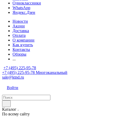
Одноклассники
WhatsApp
Яндекс.Дзен
Новости
Акции
Доставка
Оплата
О компании
Как купить
Контакты
Обзоры
...
+7 (495) 225-95-78
+7 (495) 225-95-78
Многоканальный
sale@ktnd.ru
Войти
Каталог
По всему сайту