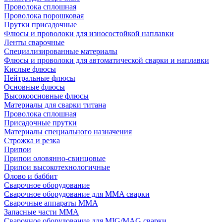
Проволока сплошная
Проволока порошковая
Прутки присадочные
Флюсы и проволоки для износостойкой наплавки
Ленты сварочные
Специализированные материалы
Флюсы и проволоки для автоматической сварки и наплавки
Кислые флюсы
Нейтральные флюсы
Основные флюсы
Высокоосновные флюсы
Материалы для сварки титана
Проволока сплошная
Присадочные прутки
Материалы специального назначения
Строжка и резка
Припои
Припои оловянно-свинцовые
Припои высокотехнологичные
Олово и баббит
Сварочное оборудование
Сварочное оборудование для MMA сварки
Сварочные аппараты MMA
Запасные части MMA
Сварочное оборудование для MIG/MAG сварки