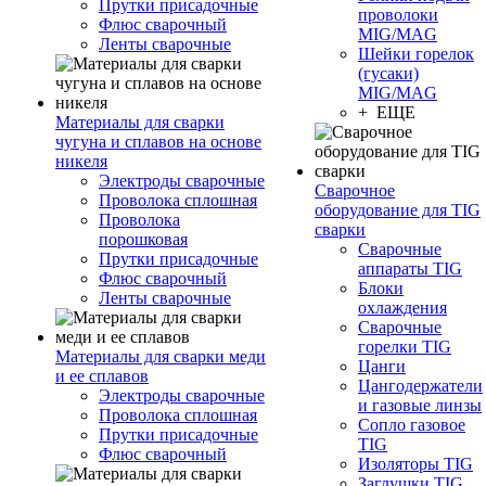
Прутки присадочные
проволоки
Флюс сварочный
MIG/MAG
Ленты сварочные
Шейки горелок
(гусаки)
MIG/MAG
+ ЕЩЕ
Материалы для сварки
чугуна и сплавов на основе
никеля
Электроды сварочные
Сварочное
Проволока сплошная
оборудование для TIG
Проволока
сварки
порошковая
Сварочные
Прутки присадочные
аппараты TIG
Флюс сварочный
Блоки
Ленты сварочные
охлаждения
Сварочные
горелки TIG
Материалы для сварки меди
Цанги
и ее сплавов
Цангодержатели
Электроды сварочные
и газовые линзы
Проволока сплошная
Сопло газовое
Прутки присадочные
TIG
Флюс сварочный
Изоляторы TIG
Заглушки TIG