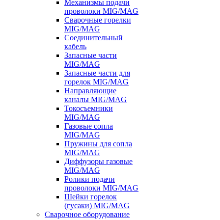
Механизмы подачи
проволоки MIG/MAG
Сварочные горелки
MIG/MAG
Соединительный
кабель
Запасные части
MIG/MAG
Запасные части для
горелок MIG/MAG
Направляющие
каналы MIG/MAG
Токосъемники
MIG/MAG
Газовые сопла
MIG/MAG
Пружины для сопла
MIG/MAG
Диффузоры газовые
MIG/MAG
Ролики подачи
проволоки MIG/MAG
Шейки горелок
(гусаки) MIG/MAG
Сварочное оборудование