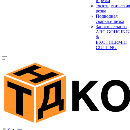
и резка
Экзотермическая
резка
Подводная
сварка и резка
Запасные части
ARC GOUGING
&
EXOTHERMIC
CUTTING
Каталог