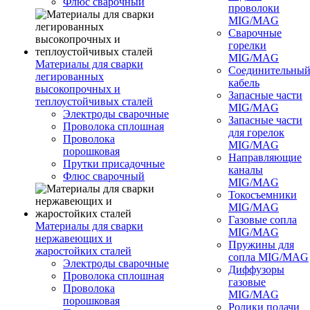
Флюс сварочный
проволоки
MIG/MAG
Сварочные
горелки
MIG/MAG
Материалы для сварки
Соединительны
легированных
кабель
высокопрочных и
Запасные части
теплоустойчивых сталей
MIG/MAG
Электроды сварочные
Запасные части
Проволока сплошная
для горелок
Проволока
MIG/MAG
порошковая
Направляющие
Прутки присадочные
каналы
Флюс сварочный
MIG/MAG
Токосъемники
MIG/MAG
Газовые сопла
Материалы для сварки
MIG/MAG
нержавеющих и
Пружины для
жаростойких сталей
сопла MIG/MAG
Электроды сварочные
Диффузоры
Проволока сплошная
газовые
Проволока
MIG/MAG
порошковая
Ролики подачи