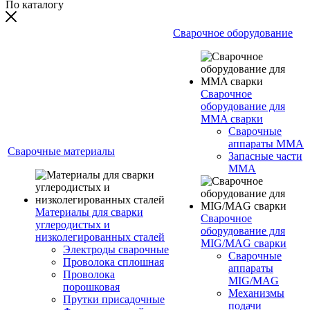
По каталогу
Сварочное оборудование
Сварочное
оборудование для
MMA сварки
Сварочные
аппараты MMA
Сварочные материалы
Запасные части
MMA
Материалы для сварки
Сварочное
углеродистых и
оборудование для
низколегированных сталей
MIG/MAG сварки
Электроды сварочные
Сварочные
Проволока сплошная
аппараты
Проволока
MIG/MAG
порошковая
Механизмы
Прутки присадочные
подачи