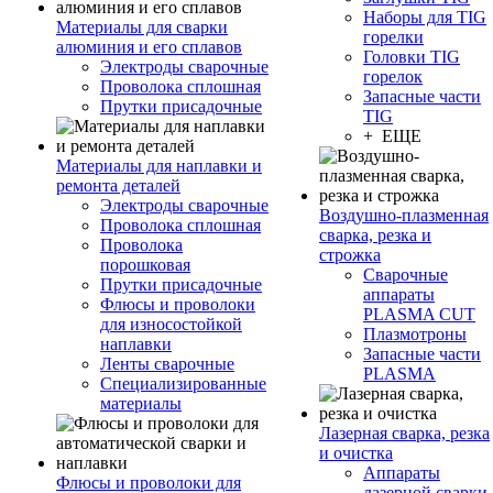
Наборы для TIG
Материалы для сварки
горелки
алюминия и его сплавов
Головки TIG
Электроды сварочные
горелок
Проволока сплошная
Запасные части
Прутки присадочные
TIG
+ ЕЩЕ
Материалы для наплавки и
ремонта деталей
Электроды сварочные
Воздушно-плазменная
Проволока сплошная
сварка, резка и
Проволока
строжка
порошковая
Сварочные
Прутки присадочные
аппараты
Флюсы и проволоки
PLASMA CUT
для износостойкой
Плазмотроны
наплавки
Запасные части
Ленты сварочные
PLASMA
Специализированные
материалы
Лазерная сварка, резка
и очистка
Аппараты
Флюсы и проволоки для
лазерной сварки