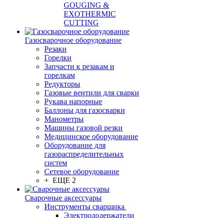
GOUGING &
EXOTHERMIC
CUTTING
Газосварочное оборудование
Резаки
Горелки
Запчасти к резакам и
горелкам
Редукторы
Газовые вентили для сварки
Рукава напорные
Баллоны для газосварки
Манометры
Машины газовой резки
Медицинское оборудование
Оборудование для
газораспределительных
систем
Сетевое оборудование
+ ЕЩЕ 2
Сварочные аксессуары
Инструменты сварщика
Электрододержатели