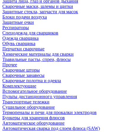
Защита лица, глаз и органов дыхания
Сварочные маски, шлемы и щитки
Защитные стекла, запчасти для масок
Блоки подачи воздуха
Защитные очки
Респираторы
Спецодежда для сварщиков
Одежда сварщика
Обувь сварщика
Перчатки сварочные
Химические материалы для сварки
Травильные пасты, спреи, флюсы
Прочее
Сварочные шторы
Сварочные занавесы
Сварочные полотна и одеяла
Комплектующие
Вспомогательное оборудование
Пульты дистанционного управления
Транспортные тележки
Сушильное оборудование
Термопеналы и печи для прокалки электродов
Бункеры для хранения флюсов
Автоматическое оборудование
Автоматическая сварка под слоем флюса (SAW)