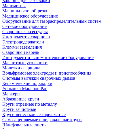
Баллоны для газосварки
Манометры
Машины газовой резки
Медицинское оборудование
Оборудование для газораспределительных систем
Сетевое оборудование
Сварочные аксессуары
Инструменты сварщика
Электрододержатели
Клеммы заземления
Сварочный кабель
Инструмент и вспомогательное оборудование
Магнитные угольники
Молотки сварщика
Вольфрамовые электроды и приспособления
Системы вытяжки сварочных дымов
Керамические подкладки
Упаковка Marathon Pac
Маркеры
Абразивные круги
Круги отрезные по металлу
Круги зачистные
Круги лепестковые тарельчатые
Самозацепляемые шлифовальные круги
Шлифовальные листы