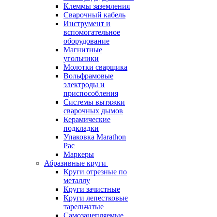
Клеммы заземления
Сварочный кабель
Инструмент и
вспомогательное
оборудование
Магнитные
угольники
Молотки сварщика
Вольфрамовые
электроды и
приспособления
Системы вытяжки
сварочных дымов
Керамические
подкладки
Упаковка Marathon
Pac
Маркеры
Абразивные круги
Круги отрезные по
металлу
Круги зачистные
Круги лепестковые
тарельчатые
Самозацепляемые