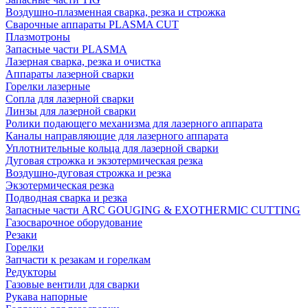
Воздушно-плазменная сварка, резка и строжка
Сварочные аппараты PLASMA CUT
Плазмотроны
Запасные части PLASMA
Лазерная сварка, резка и очистка
Аппараты лазерной сварки
Горелки лазерные
Сопла для лазерной сварки
Линзы для лазерной сварки
Ролики подающего механизма для лазерного аппарата
Каналы направляющие для лазерного аппарата
Уплотнительные кольца для лазерной сварки
Дуговая строжка и экзотермическая резка
Воздушно-дуговая строжка и резка
Экзотермическая резка
Подводная сварка и резка
Запасные части ARC GOUGING & EXOTHERMIC CUTTING
Газосварочное оборудование
Резаки
Горелки
Запчасти к резакам и горелкам
Редукторы
Газовые вентили для сварки
Рукава напорные