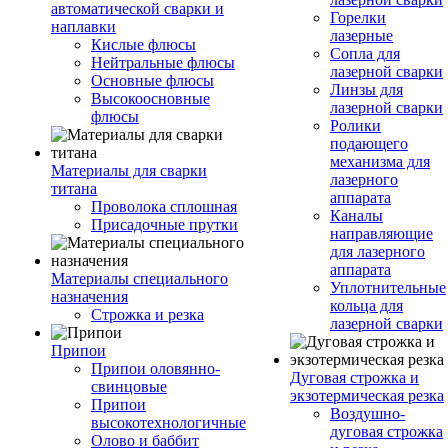
автоматической сварки и
Горелки
наплавки
лазерные
Кислые флюсы
Сопла для
Нейтральные флюсы
лазерной сварки
Основные флюсы
Линзы для
Высокоосновные
лазерной сварки
флюсы
Ролики
подающего
механизма для
Материалы для сварки
лазерного
титана
аппарата
Проволока сплошная
Каналы
Присадочные прутки
направляющие
для лазерного
аппарата
Материалы специального
Уплотнительные
назначения
кольца для
Строжка и резка
лазерной сварки
Припои
Припои оловянно-
Дуговая строжка и
свинцовые
экзотермическая резка
Припои
Воздушно-
высокотехнологичные
дуговая строжка
Олово и баббит