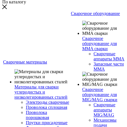
По каталогу
Сварочное оборудование
Сварочное
оборудование для
MMA сварки
Сварочные
аппараты MMA
Сварочные материалы
Запасные части
MMA
Материалы для сварки
Сварочное
углеродистых и
оборудование для
низколегированных сталей
MIG/MAG сварки
Электроды сварочные
Сварочные
Проволока сплошная
аппараты
Проволока
MIG/MAG
порошковая
Механизмы
Прутки присадочные
подачи