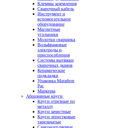
Клеммы заземления
Сварочный кабель
Инструмент и
вспомогательное
оборудование
Магнитные
угольники
Молотки сварщика
Вольфрамовые
электроды и
приспособления
Системы вытяжки
сварочных дымов
Керамические
подкладки
Упаковка Marathon
Pac
Маркеры
Абразивные круги
Круги отрезные по
металлу
Круги зачистные
Круги лепестковые
тарельчатые
Самозацепляемые