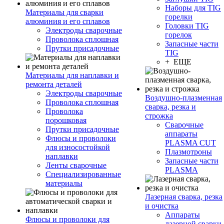
Наборы для TIG
Материалы для сварки
горелки
алюминия и его сплавов
Головки TIG
Электроды сварочные
горелок
Проволока сплошная
Запасные части
Прутки присадочные
TIG
+ ЕЩЕ
Материалы для наплавки и
ремонта деталей
Электроды сварочные
Воздушно-плазменная
Проволока сплошная
сварка, резка и
Проволока
строжка
порошковая
Сварочные
Прутки присадочные
аппараты
Флюсы и проволоки
PLASMA CUT
для износостойкой
Плазмотроны
наплавки
Запасные части
Ленты сварочные
PLASMA
Специализированные
материалы
Лазерная сварка, резка
и очистка
Аппараты
Флюсы и проволоки для
лазерной сварки