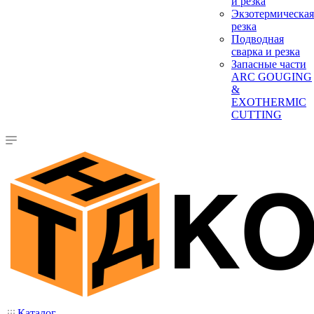
и резка
Экзотермическая
резка
Подводная
сварка и резка
Запасные части
ARC GOUGING
&
EXOTHERMIC
CUTTING
Каталог