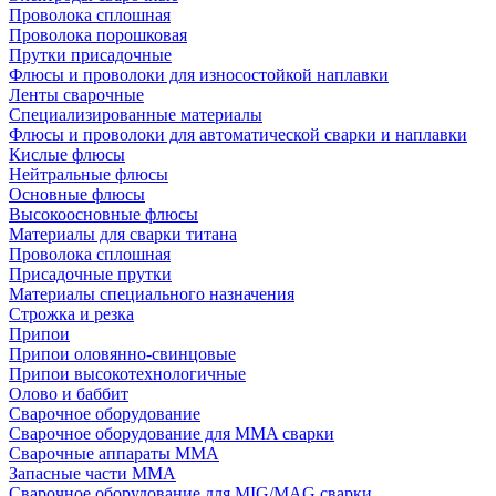
Проволока сплошная
Проволока порошковая
Прутки присадочные
Флюсы и проволоки для износостойкой наплавки
Ленты сварочные
Специализированные материалы
Флюсы и проволоки для автоматической сварки и наплавки
Кислые флюсы
Нейтральные флюсы
Основные флюсы
Высокоосновные флюсы
Материалы для сварки титана
Проволока сплошная
Присадочные прутки
Материалы специального назначения
Строжка и резка
Припои
Припои оловянно-свинцовые
Припои высокотехнологичные
Олово и баббит
Сварочное оборудование
Сварочное оборудование для MMA сварки
Сварочные аппараты MMA
Запасные части MMA
Сварочное оборудование для MIG/MAG сварки