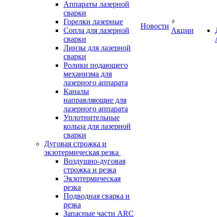
Аппараты лазерной
сварки
Горелки лазерные
Новости
Сопла для лазерной
Акции
сварки
Линзы для лазерной
сварки
Ролики подающего
механизма для
лазерного аппарата
Каналы
направляющие для
лазерного аппарата
Уплотнительные
кольца для лазерной
сварки
Дуговая строжка и
экзотермическая резка
Воздушно-дуговая
строжка и резка
Экзотермическая
резка
Подводная сварка и
резка
Запасные части ARC