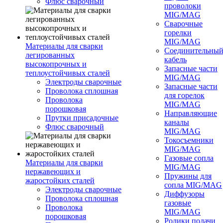
Флюс сварочный
проволоки
MIG/MAG
Сварочные
горелки
MIG/MAG
Материалы для сварки
Соединительны
легированных
кабель
высокопрочных и
Запасные части
теплоустойчивых сталей
MIG/MAG
Электроды сварочные
Запасные части
Проволока сплошная
для горелок
Проволока
MIG/MAG
порошковая
Направляющие
Прутки присадочные
каналы
Флюс сварочный
MIG/MAG
Токосъемники
MIG/MAG
Газовые сопла
Материалы для сварки
MIG/MAG
нержавеющих и
Пружины для
жаростойких сталей
сопла MIG/MAG
Электроды сварочные
Диффузоры
Проволока сплошная
газовые
Проволока
MIG/MAG
порошковая
Ролики подачи