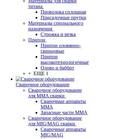
Материалы для сварки
титана
Проволока сплошная
Присадочные прутки
Материалы специального
назначения
Строжка и резка
Припои
Припои оловянно-
свинцовые
Припои
высокотехнологичные
Олово и баббит
+ ЕЩЕ 1
Сварочное оборудование
Сварочное оборудование
для MMA сварки
Сварочные аппараты
MMA
Запасные части MMA
Сварочное оборудование
для MIG/MAG сварки
Сварочные аппараты
MIG/MAG