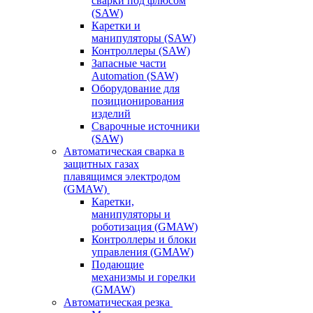
сварки под флюсом
(SAW)
Каретки и
манипуляторы (SAW)
Контроллеры (SAW)
Запасные части
Automation (SAW)
Оборудование для
позиционирования
изделий
Сварочные источники
(SAW)
Автоматическая сварка в
защитных газах
плавящимся электродом
(GMAW)
Каретки,
манипуляторы и
роботизация (GMAW)
Контроллеры и блоки
управления (GMAW)
Подающие
механизмы и горелки
(GMAW)
Автоматическая резка