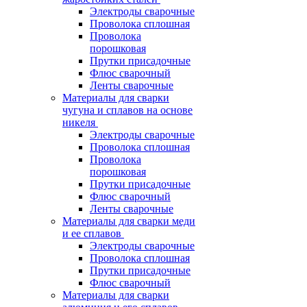
Электроды сварочные
Проволока сплошная
Проволока
порошковая
Прутки присадочные
Флюс сварочный
Ленты сварочные
Материалы для сварки
чугуна и сплавов на основе
никеля
Электроды сварочные
Проволока сплошная
Проволока
порошковая
Прутки присадочные
Флюс сварочный
Ленты сварочные
Материалы для сварки меди
и ее сплавов
Электроды сварочные
Проволока сплошная
Прутки присадочные
Флюс сварочный
Материалы для сварки