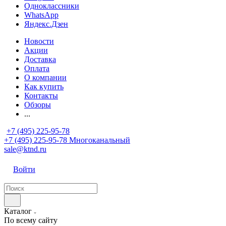
Одноклассники
WhatsApp
Яндекс.Дзен
Новости
Акции
Доставка
Оплата
О компании
Как купить
Контакты
Обзоры
...
+7 (495) 225-95-78
+7 (495) 225-95-78
Многоканальный
sale@ktnd.ru
Войти
Каталог
По всему сайту