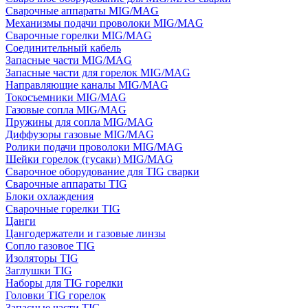
Сварочные аппараты MIG/MAG
Механизмы подачи проволоки MIG/MAG
Сварочные горелки MIG/MAG
Соединительный кабель
Запасные части MIG/MAG
Запасные части для горелок MIG/MAG
Направляющие каналы MIG/MAG
Токосъемники MIG/MAG
Газовые сопла MIG/MAG
Пружины для сопла MIG/MAG
Диффузоры газовые MIG/MAG
Ролики подачи проволоки MIG/MAG
Шейки горелок (гусаки) MIG/MAG
Сварочное оборудование для TIG сварки
Сварочные аппараты TIG
Блоки охлаждения
Сварочные горелки TIG
Цанги
Цангодержатели и газовые линзы
Сопло газовое TIG
Изоляторы TIG
Заглушки TIG
Наборы для TIG горелки
Головки TIG горелок
Запасные части TIG