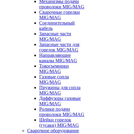
Механизмы подачи
проволоки MIG/MAG
Сварочные горелки
MIG/MAG
Соединительный
кабель
Запасные части
MIG/MAG
Запасные части для
горелок MIG/MAG
Направляющие
каналы MIG/MAG
Токосъемники
MIG/MAG
Газовые сопла
MIG/MAG
Пружины для сопла
MIG/MAG
Диффузоры газовые
MIG/MAG
Ролики подачи
проволоки MIG/MAG
Шейки горелок
(гусаки) MIG/MAG
Сварочное оборудование