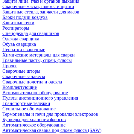
Защита лица, глаз и органов дыхания
Сварочные маски, шлемы и щитки
Защитные стекла, запчасти для масок
Блоки подачи воздуха
Защитные очки
Респираторы
Спецодежда для сварщиков
Одежда сварщика
Обувь сварщика
Перчатки сварочные
Химические материалы для сварки
Травильные пасты, спреи, флюсы
Прочее
Сварочные шторы
Сварочные занавесы
Сварочные полотна и одеяла
Комплектующие
Вспомогательное оборудование
Пульты дистанционного управления
Транспортные тележки
Сушильное оборудование
Термопеналы и печи для прокалки электродов
Бункеры для хранения флюсов
Автоматическое оборудование
Автоматическая сварка под слоем флюса (SAW)