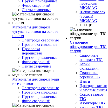
Прутки присадочные
проволоки
Флюс сварочный
MIG/MAG
Ленты сварочные
Шейки горелок
(гусаки)
MIG/MAG
+ ЕЩЕ
Материалы для сварки
чугуна и сплавов на основе
никеля
Электроды сварочные
Сварочное
Проволока сплошная
оборудование для TIG
Проволока
сварки
порошковая
Сварочные
Прутки присадочные
аппараты TIG
Флюс сварочный
Блоки
Ленты сварочные
охлаждения
Сварочные
горелки TIG
Материалы для сварки меди
Цанги
и ее сплавов
Цангодержатели
Электроды сварочные
и газовые линзы
Проволока сплошная
Сопло газовое
Прутки присадочные
TIG
Флюс сварочный
Изоляторы TIG
Заглушки TIG