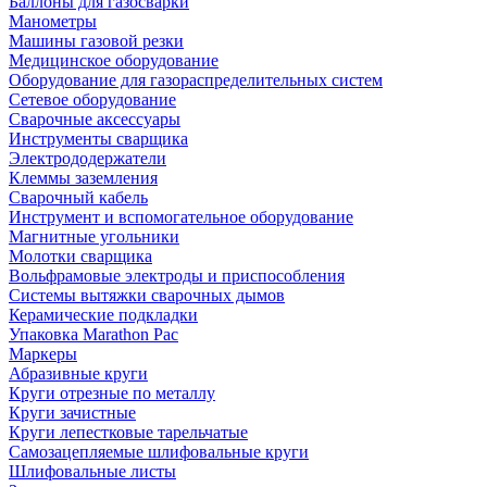
Баллоны для газосварки
Манометры
Машины газовой резки
Медицинское оборудование
Оборудование для газораспределительных систем
Сетевое оборудование
Сварочные аксессуары
Инструменты сварщика
Электрододержатели
Клеммы заземления
Сварочный кабель
Инструмент и вспомогательное оборудование
Магнитные угольники
Молотки сварщика
Вольфрамовые электроды и приспособления
Системы вытяжки сварочных дымов
Керамические подкладки
Упаковка Marathon Pac
Маркеры
Абразивные круги
Круги отрезные по металлу
Круги зачистные
Круги лепестковые тарельчатые
Самозацепляемые шлифовальные круги
Шлифовальные листы