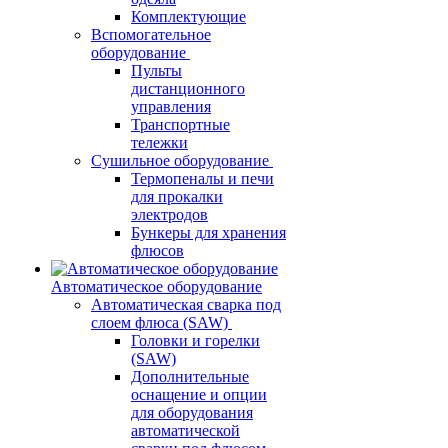
Комплектующие
Вспомогательное
оборудование
Пульты
дистанционного
управления
Транспортные
тележки
Сушильное оборудование
Термопеналы и печи
для прокалки
электродов
Бункеры для хранения
флюсов
Автоматическое оборудование
Автоматическая сварка под
слоем флюса (SAW)
Головки и горелки
(SAW)
Дополнительные
оснащение и опции
для оборудования
автоматической