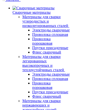
Сварочные материалы
Материалы для сварки
углеродистых и
низколегированных сталей
Электроды сварочные
Проволока сплошная
Проволока
порошковая
Прутки присадочные
Флюс сварочный
Материалы для сварки
легированных
высокопрочных и
теплоустойчивых сталей
Электроды сварочные
Проволока сплошная
Проволока
порошковая
Прутки присадочные
Флюс сварочный
Материалы для сварки
нержавеющих и
жаростойких сталей