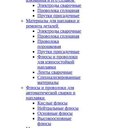
алюминия и его сплавов
Электроды сварочные
Проволока сплошная
Прутки присадочные
Материалы для наплавки и
ремонта деталей
Электроды сварочные
Проволока сплошная
Проволока
порошковая
Прутки присадочные
Флюсы и проволоки
для износостойкой
наплавки
Ленты сварочные
Специализированные
материалы
Флюсы и проволоки для
автоматической сварки и
наплавки
Кислые флюсы
Нейтральные флюсы
Основные флюсы
Высокоосновные
флюсы