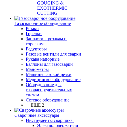
GOUGING &
EXOTHERMIC
CUTTING
Газосварочное оборудование
Резаки
Горелки
Запчасти к резакам и
горелкам
Редукторы
Газовые вентили для сварки
Рукава напорные
Баллоны для газосварки
Манометры
Машины газовой резки
Медицинское оборудование
Оборудование для
газораспределительных
систем
Сетевое оборудование
+ ЕЩЕ 2
Сварочные аксессуары
Инструменты сварщика
Электрододержатели