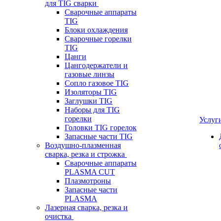
для TIG сварки
Сварочные аппараты
TIG
Блоки охлаждения
Сварочные горелки
TIG
Цанги
Цангодержатели и
газовые линзы
Сопло газовое TIG
Изоляторы TIG
Заглушки TIG
Наборы для TIG
горелки
Услуг
Головки TIG горелок
Запасные части TIG
Воздушно-плазменная
сварка, резка и строжка
Сварочные аппараты
PLASMA CUT
Плазмотроны
Запасные части
PLASMA
Лазерная сварка, резка и
очистка