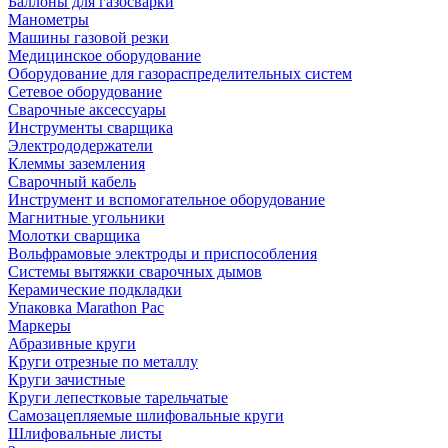
Баллоны для газосварки
Манометры
Машины газовой резки
Медицинское оборудование
Оборудование для газораспределительных систем
Сетевое оборудование
Сварочные аксессуары
Инструменты сварщика
Электрододержатели
Клеммы заземления
Сварочный кабель
Инструмент и вспомогательное оборудование
Магнитные угольники
Молотки сварщика
Вольфрамовые электроды и приспособления
Системы вытяжки сварочных дымов
Керамические подкладки
Упаковка Marathon Pac
Маркеры
Абразивные круги
Круги отрезные по металлу
Круги зачистные
Круги лепестковые тарельчатые
Самозацепляемые шлифовальные круги
Шлифовальные листы