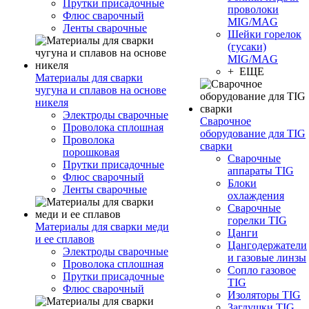
Прутки присадочные
проволоки
Флюс сварочный
MIG/MAG
Ленты сварочные
Шейки горелок
(гусаки)
MIG/MAG
+ ЕЩЕ
Материалы для сварки
чугуна и сплавов на основе
никеля
Электроды сварочные
Сварочное
Проволока сплошная
оборудование для TIG
Проволока
сварки
порошковая
Сварочные
Прутки присадочные
аппараты TIG
Флюс сварочный
Блоки
Ленты сварочные
охлаждения
Сварочные
горелки TIG
Материалы для сварки меди
Цанги
и ее сплавов
Цангодержатели
Электроды сварочные
и газовые линзы
Проволока сплошная
Сопло газовое
Прутки присадочные
TIG
Флюс сварочный
Изоляторы TIG
Заглушки TIG