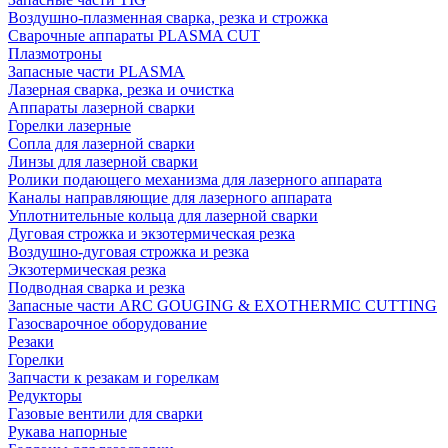
Воздушно-плазменная сварка, резка и строжка
Сварочные аппараты PLASMA CUT
Плазмотроны
Запасные части PLASMA
Лазерная сварка, резка и очистка
Аппараты лазерной сварки
Горелки лазерные
Сопла для лазерной сварки
Линзы для лазерной сварки
Ролики подающего механизма для лазерного аппарата
Каналы направляющие для лазерного аппарата
Уплотнительные кольца для лазерной сварки
Дуговая строжка и экзотермическая резка
Воздушно-дуговая строжка и резка
Экзотермическая резка
Подводная сварка и резка
Запасные части ARC GOUGING & EXOTHERMIC CUTTING
Газосварочное оборудование
Резаки
Горелки
Запчасти к резакам и горелкам
Редукторы
Газовые вентили для сварки
Рукава напорные