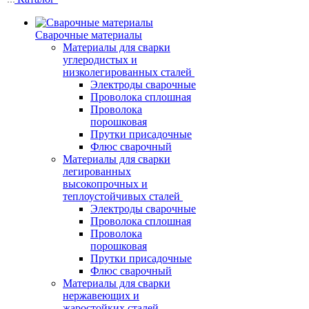
Сварочные материалы
Материалы для сварки
углеродистых и
низколегированных сталей
Электроды сварочные
Проволока сплошная
Проволока
порошковая
Прутки присадочные
Флюс сварочный
Материалы для сварки
легированных
высокопрочных и
теплоустойчивых сталей
Электроды сварочные
Проволока сплошная
Проволока
порошковая
Прутки присадочные
Флюс сварочный
Материалы для сварки
нержавеющих и
жаростойких сталей