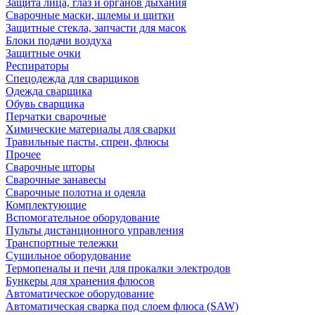
Защита лица, глаз и органов дыхания
Сварочные маски, шлемы и щитки
Защитные стекла, запчасти для масок
Блоки подачи воздуха
Защитные очки
Респираторы
Спецодежда для сварщиков
Одежда сварщика
Обувь сварщика
Перчатки сварочные
Химические материалы для сварки
Травильные пасты, спреи, флюсы
Прочее
Сварочные шторы
Сварочные занавесы
Сварочные полотна и одеяла
Комплектующие
Вспомогательное оборудование
Пульты дистанционного управления
Транспортные тележки
Сушильное оборудование
Термопеналы и печи для прокалки электродов
Бункеры для хранения флюсов
Автоматическое оборудование
Автоматическая сварка под слоем флюса (SAW)