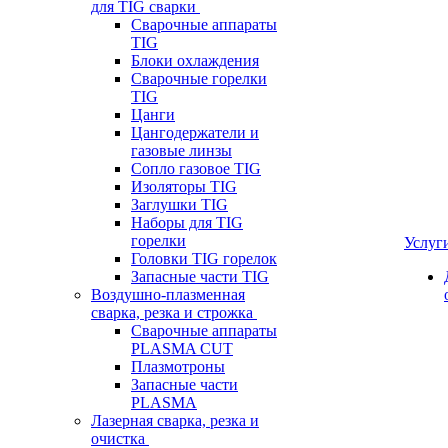
для TIG сварки
Сварочные аппараты
TIG
Блоки охлаждения
Сварочные горелки
TIG
Цанги
Цангодержатели и
газовые линзы
Сопло газовое TIG
Изоляторы TIG
Заглушки TIG
Наборы для TIG
горелки
Услуг
Головки TIG горелок
Запасные части TIG
Воздушно-плазменная
сварка, резка и строжка
Сварочные аппараты
PLASMA CUT
Плазмотроны
Запасные части
PLASMA
Лазерная сварка, резка и
очистка