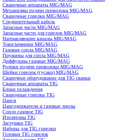
Сварочные аппараты MIG/MAG
Механизмы подачи проволоки MIG/MAG
Сварочные горелки MIG/MAG
Соединительный кабель
Запасные части MIG/MAG
Запасные части для горелок MIG/MAG
Направляющие каналы MIG/MAG
Токосъемники MIG/MAG
Газовые сопла MIG/MAG
Пружины для сопла MIG/MAG
Диффузоры газовые MIG/MAG
Ролики подачи проволоки MIG/MAG
Шейки горелок (гусаки) MIG/MAG
Сварочное оборудование для TIG сварки
Сварочные аппараты TIG
Блоки охлаждения
Сварочные горелки TIG
Цанги
Цангодержатели и газовые линзы
Сопло газовое TIG
Изоляторы TIG
Заглушки TIG
Наборы для TIG горелки
Головки TIG горелок
Запасные части TIG