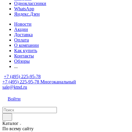
Одноклассники
WhatsApp
Яндекс.Дзен
Новости
Акции
Доставка
Оплата
О компании
Как купить
Контакты
Обзоры
...
+7 (495) 225-95-78
+7 (495) 225-95-78
Многоканальный
sale@ktnd.ru
Войти
Каталог
По всему сайту