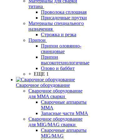
Материалы для сварки
титана
Проволока сплошная
Присадочные прутки
Материалы специального
назначения
Строжка и резка
Припои
Припои оловянно-
свинцовые
Припои
высокотехнологичные
Олово и баббит
+ ЕЩЕ 1
Сварочное оборудование
Сварочное оборудование
для MMA сварки
Сварочные аппараты
MMA
Запасные части MMA
Сварочное оборудование
для MIG/MAG сварки
Сварочные аппараты
MIG/MAG