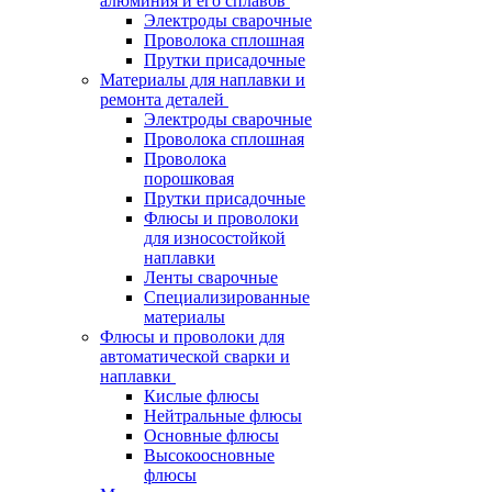
алюминия и его сплавов
Электроды сварочные
Проволока сплошная
Прутки присадочные
Материалы для наплавки и
ремонта деталей
Электроды сварочные
Проволока сплошная
Проволока
порошковая
Прутки присадочные
Флюсы и проволоки
для износостойкой
наплавки
Ленты сварочные
Специализированные
материалы
Флюсы и проволоки для
автоматической сварки и
наплавки
Кислые флюсы
Нейтральные флюсы
Основные флюсы
Высокоосновные
флюсы