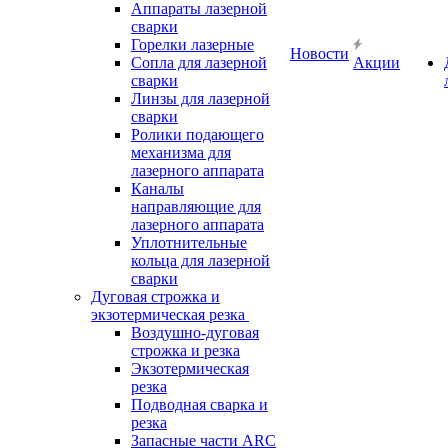
Аппараты лазерной
сварки
Горелки лазерные
Новости
Сопла для лазерной
Акции
сварки
Линзы для лазерной
сварки
Ролики подающего
механизма для
лазерного аппарата
Каналы
направляющие для
лазерного аппарата
Уплотнительные
кольца для лазерной
сварки
Дуговая строжка и
экзотермическая резка
Воздушно-дуговая
строжка и резка
Экзотермическая
резка
Подводная сварка и
резка
Запасные части ARC