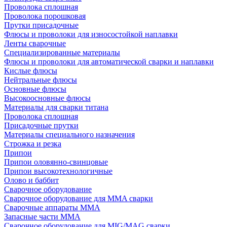
Проволока сплошная
Проволока порошковая
Прутки присадочные
Флюсы и проволоки для износостойкой наплавки
Ленты сварочные
Специализированные материалы
Флюсы и проволоки для автоматической сварки и наплавки
Кислые флюсы
Нейтральные флюсы
Основные флюсы
Высокоосновные флюсы
Материалы для сварки титана
Проволока сплошная
Присадочные прутки
Материалы специального назначения
Строжка и резка
Припои
Припои оловянно-свинцовые
Припои высокотехнологичные
Олово и баббит
Сварочное оборудование
Сварочное оборудование для MMA сварки
Сварочные аппараты MMA
Запасные части MMA
Сварочное оборудование для MIG/MAG сварки