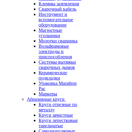
Клеммы заземления
Сварочный кабель
Инструмент и
вспомогательное
оборудование
Магнитные
угольники
Молотки сварщика
Вольфрамовые
электроды и
приспособления
Системы вытяжки
сварочных дымов
Керамические
подкладки
Упаковка Marathon
Pac
Маркеры
Абразивные круги
Круги отрезные по
металлу
Круги зачистные
Круги лепестковые
тарельчатые
Самозацепляемые