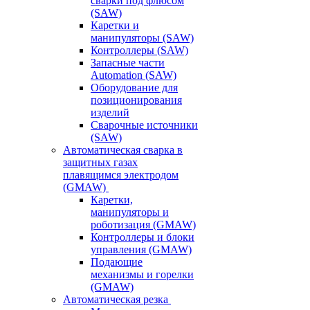
сварки под флюсом
(SAW)
Каретки и
манипуляторы (SAW)
Контроллеры (SAW)
Запасные части
Automation (SAW)
Оборудование для
позиционирования
изделий
Сварочные источники
(SAW)
Автоматическая сварка в
защитных газах
плавящимся электродом
(GMAW)
Каретки,
манипуляторы и
роботизация (GMAW)
Контроллеры и блоки
управления (GMAW)
Подающие
механизмы и горелки
(GMAW)
Автоматическая резка