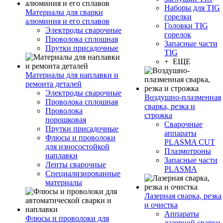
Наборы для TIG
Материалы для сварки
горелки
алюминия и его сплавов
Головки TIG
Электроды сварочные
горелок
Проволока сплошная
Запасные части
Прутки присадочные
TIG
+ ЕЩЕ
Материалы для наплавки и
ремонта деталей
Электроды сварочные
Воздушно-плазменная
Проволока сплошная
сварка, резка и
Проволока
строжка
порошковая
Сварочные
Прутки присадочные
аппараты
Флюсы и проволоки
PLASMA CUT
для износостойкой
Плазмотроны
наплавки
Запасные части
Ленты сварочные
PLASMA
Специализированные
материалы
Лазерная сварка, резка
и очистка
Аппараты
Флюсы и проволоки для
лазерной сварки