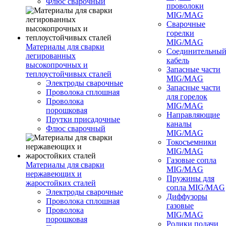
Флюс сварочный
проволоки
MIG/MAG
Сварочные
горелки
MIG/MAG
Материалы для сварки
Соединительны
легированных
кабель
высокопрочных и
Запасные части
теплоустойчивых сталей
MIG/MAG
Электроды сварочные
Запасные части
Проволока сплошная
для горелок
Проволока
MIG/MAG
порошковая
Направляющие
Прутки присадочные
каналы
Флюс сварочный
MIG/MAG
Токосъемники
MIG/MAG
Газовые сопла
Материалы для сварки
MIG/MAG
нержавеющих и
Пружины для
жаростойких сталей
сопла MIG/MAG
Электроды сварочные
Диффузоры
Проволока сплошная
газовые
Проволока
MIG/MAG
порошковая
Ролики подачи