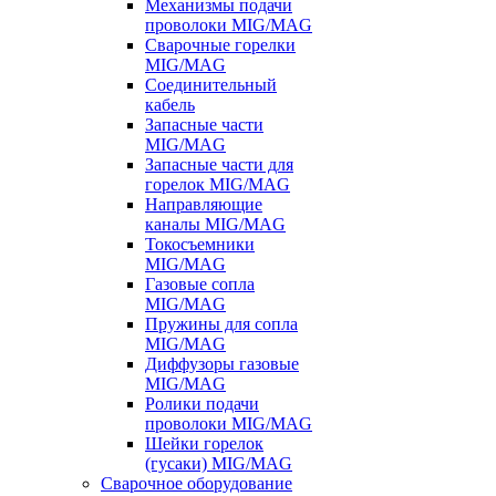
Механизмы подачи
проволоки MIG/MAG
Сварочные горелки
MIG/MAG
Соединительный
кабель
Запасные части
MIG/MAG
Запасные части для
горелок MIG/MAG
Направляющие
каналы MIG/MAG
Токосъемники
MIG/MAG
Газовые сопла
MIG/MAG
Пружины для сопла
MIG/MAG
Диффузоры газовые
MIG/MAG
Ролики подачи
проволоки MIG/MAG
Шейки горелок
(гусаки) MIG/MAG
Сварочное оборудование