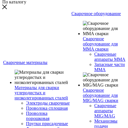
По каталогу
Сварочное оборудование
Сварочное
оборудование для
MMA сварки
Сварочные
аппараты MMA
Сварочные материалы
Запасные части
MMA
Материалы для сварки
Сварочное
углеродистых и
оборудование для
низколегированных сталей
MIG/MAG сварки
Электроды сварочные
Сварочные
Проволока сплошная
аппараты
Проволока
MIG/MAG
порошковая
Механизмы
Прутки присадочные
подачи