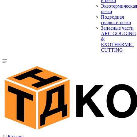
и резка
Экзотермическая
резка
Подводная
сварка и резка
Запасные части
ARC GOUGING
&
EXOTHERMIC
CUTTING
Каталог