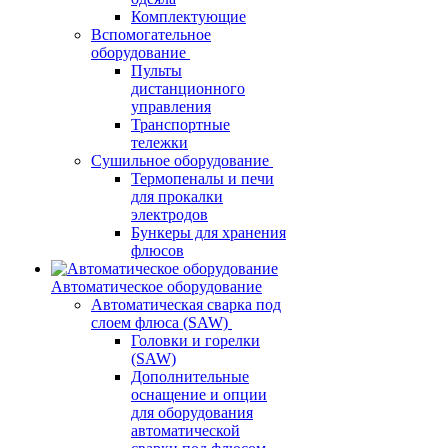
Комплектующие
Вспомогательное
оборудование
Пульты
дистанционного
управления
Транспортные
тележки
Сушильное оборудование
Термопеналы и печи
для прокалки
электродов
Бункеры для хранения
флюсов
Автоматическое оборудование
Автоматическая сварка под
слоем флюса (SAW)
Головки и горелки
(SAW)
Дополнительные
оснащение и опции
для оборудования
автоматической