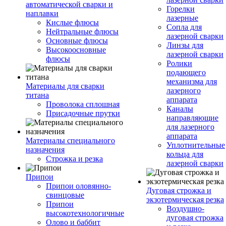
автоматической сварки и
Горелки
наплавки
лазерные
Кислые флюсы
Сопла для
Нейтральные флюсы
лазерной сварки
Основные флюсы
Линзы для
Высокоосновные
лазерной сварки
флюсы
Ролики
подающего
механизма для
Материалы для сварки
лазерного
титана
аппарата
Проволока сплошная
Каналы
Присадочные прутки
направляющие
для лазерного
аппарата
Материалы специального
Уплотнительные
назначения
кольца для
Строжка и резка
лазерной сварки
Припои
Припои оловянно-
Дуговая строжка и
свинцовые
экзотермическая резка
Припои
Воздушно-
высокотехнологичные
дуговая строжка
Олово и баббит