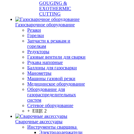
GOUGING &
EXOTHERMIC
CUTTING
Газосварочное оборудование
Резаки
Горелки
Запчасти к резакам и
горелкам
Редукторы
Газовые вентили для сварки
Рукава напорные
Баллоны для газосварки
Манометры
Машины газовой резки
Медицинское оборудование
Оборудование для
газораспределительных
систем
Сетевое оборудование
+ ЕЩЕ 2
Сварочные аксессуары
Инструменты сварщика
Электрододержатели