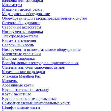
Баллоны для газосварки
Манометры
Машины газовой резки
Медицинское оборудование
Оборудование для газораспределительных систем
Сетевое оборудование
Сварочные аксессуары
Инструменты сварщика
Электрододержатели
Клеммы заземления
Сварочный кабель
Инструмент и вспомогательное оборудование
Магнитные угольники
Молотки сварщика
Вольфрамовые электроды и приспособления
Системы вытяжки сварочных дымов
Керамические подкладки
Упаковка Marathon Pac
Маркеры
Абразивные круги
Круги отрезные по металлу
Круги зачистные
Круги лепестковые тарельчатые
Самозацепляемые шлифовальные круги
Шлифовальные листы