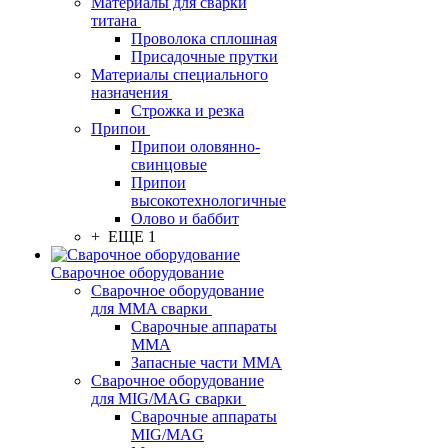
Материалы для сварки
титана
Проволока сплошная
Присадочные прутки
Материалы специального
назначения
Строжка и резка
Припои
Припои оловянно-
свинцовые
Припои
высокотехнологичные
Олово и баббит
+ ЕЩЕ 1
Сварочное оборудование
Сварочное оборудование
для MMA сварки
Сварочные аппараты
MMA
Запасные части MMA
Сварочное оборудование
для MIG/MAG сварки
Сварочные аппараты
MIG/MAG