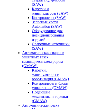
сварки под флюсом
(SAW)
Каретки и
манипуляторы (SAW)
Контроллеры (SAW)
Запасные части
Automation (SAW)
Оборудование для
позиционирования
изделий
Сварочные источники
(SAW)
Автоматическая сварка в
защитных газах
плавящимся электродом
(GMAW)
Каретки,
манипуляторы и
роботизация (GMAW)
Контроллеры и блоки
управления (GMAW)
Подающие
механизмы и горелки
(GMAW)
Автоматическая резка