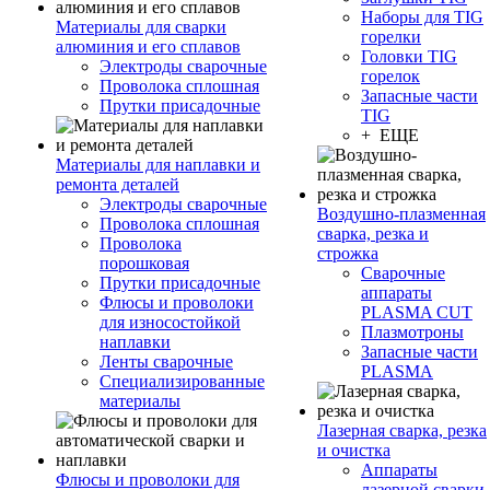
Наборы для TIG
Материалы для сварки
горелки
алюминия и его сплавов
Головки TIG
Электроды сварочные
горелок
Проволока сплошная
Запасные части
Прутки присадочные
TIG
+ ЕЩЕ
Материалы для наплавки и
ремонта деталей
Электроды сварочные
Воздушно-плазменная
Проволока сплошная
сварка, резка и
Проволока
строжка
порошковая
Сварочные
Прутки присадочные
аппараты
Флюсы и проволоки
PLASMA CUT
для износостойкой
Плазмотроны
наплавки
Запасные части
Ленты сварочные
PLASMA
Специализированные
материалы
Лазерная сварка, резка
и очистка
Аппараты
Флюсы и проволоки для
лазерной сварки