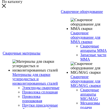
По каталогу
Сварочное оборудование
Сварочное
оборудование для
MMA сварки
Сварочные
аппараты MMA
Сварочные материалы
Запасные части
MMA
Материалы для сварки
Сварочное
углеродистых и
оборудование для
низколегированных сталей
MIG/MAG сварки
Электроды сварочные
Сварочные
Проволока сплошная
аппараты
Проволока
MIG/MAG
порошковая
Механизмы
Прутки присадочные
подачи