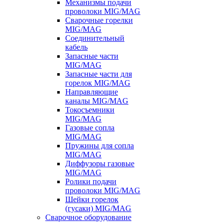
Механизмы подачи
проволоки MIG/MAG
Сварочные горелки
MIG/MAG
Соединительный
кабель
Запасные части
MIG/MAG
Запасные части для
горелок MIG/MAG
Направляющие
каналы MIG/MAG
Токосъемники
MIG/MAG
Газовые сопла
MIG/MAG
Пружины для сопла
MIG/MAG
Диффузоры газовые
MIG/MAG
Ролики подачи
проволоки MIG/MAG
Шейки горелок
(гусаки) MIG/MAG
Сварочное оборудование