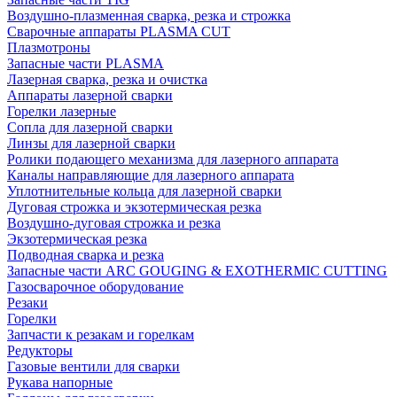
Воздушно-плазменная сварка, резка и строжка
Сварочные аппараты PLASMA CUT
Плазмотроны
Запасные части PLASMA
Лазерная сварка, резка и очистка
Аппараты лазерной сварки
Горелки лазерные
Сопла для лазерной сварки
Линзы для лазерной сварки
Ролики подающего механизма для лазерного аппарата
Каналы направляющие для лазерного аппарата
Уплотнительные кольца для лазерной сварки
Дуговая строжка и экзотермическая резка
Воздушно-дуговая строжка и резка
Экзотермическая резка
Подводная сварка и резка
Запасные части ARC GOUGING & EXOTHERMIC CUTTING
Газосварочное оборудование
Резаки
Горелки
Запчасти к резакам и горелкам
Редукторы
Газовые вентили для сварки
Рукава напорные