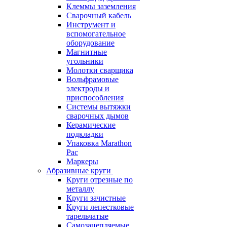
Клеммы заземления
Сварочный кабель
Инструмент и
вспомогательное
оборудование
Магнитные
угольники
Молотки сварщика
Вольфрамовые
электроды и
приспособления
Системы вытяжки
сварочных дымов
Керамические
подкладки
Упаковка Marathon
Pac
Маркеры
Абразивные круги
Круги отрезные по
металлу
Круги зачистные
Круги лепестковые
тарельчатые
Самозацепляемые