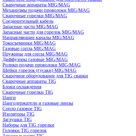
Сварочные аппараты MIG/MAG
Механизмы подачи проволоки MIG/MAG
Сварочные горелки MIG/MAG
Соединительный кабель
Запасные части MIG/MAG
Запасные части для горелок MIG/MAG
Направляющие каналы MIG/MAG
Токосъемники MIG/MAG
Газовые сопла MIG/MAG
Пружины для сопла MIG/MAG
Диффузоры газовые MIG/MAG
Ролики подачи проволоки MIG/MAG
Шейки горелок (гусаки) MIG/MAG
Сварочное оборудование для TIG сварки
Сварочные аппараты TIG
Блоки охлаждения
Сварочные горелки TIG
Цанги
Цангодержатели и газовые линзы
Сопло газовое TIG
Изоляторы TIG
Заглушки TIG
Наборы для TIG горелки
Головки TIG горелок
Запасные части TIG