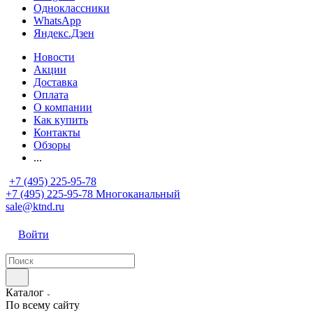
Одноклассники
WhatsApp
Яндекс.Дзен
Новости
Акции
Доставка
Оплата
О компании
Как купить
Контакты
Обзоры
...
+7 (495) 225-95-78
+7 (495) 225-95-78
Многоканальный
sale@ktnd.ru
Войти
Каталог
По всему сайту