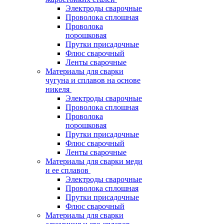
Электроды сварочные
Проволока сплошная
Проволока
порошковая
Прутки присадочные
Флюс сварочный
Ленты сварочные
Материалы для сварки
чугуна и сплавов на основе
никеля
Электроды сварочные
Проволока сплошная
Проволока
порошковая
Прутки присадочные
Флюс сварочный
Ленты сварочные
Материалы для сварки меди
и ее сплавов
Электроды сварочные
Проволока сплошная
Прутки присадочные
Флюс сварочный
Материалы для сварки