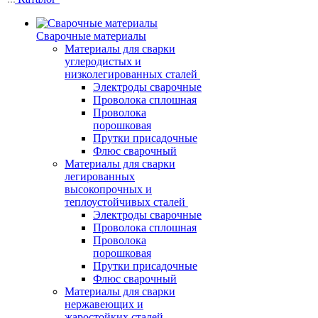
Сварочные материалы
Материалы для сварки
углеродистых и
низколегированных сталей
Электроды сварочные
Проволока сплошная
Проволока
порошковая
Прутки присадочные
Флюс сварочный
Материалы для сварки
легированных
высокопрочных и
теплоустойчивых сталей
Электроды сварочные
Проволока сплошная
Проволока
порошковая
Прутки присадочные
Флюс сварочный
Материалы для сварки
нержавеющих и
жаростойких сталей