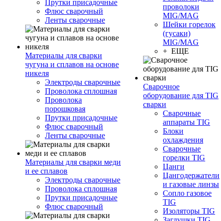
Прутки присадочные
проволоки
Флюс сварочный
MIG/MAG
Ленты сварочные
Шейки горелок
(гусаки)
MIG/MAG
+ ЕЩЕ
Материалы для сварки
чугуна и сплавов на основе
никеля
Электроды сварочные
Сварочное
Проволока сплошная
оборудование для TIG
Проволока
сварки
порошковая
Сварочные
Прутки присадочные
аппараты TIG
Флюс сварочный
Блоки
Ленты сварочные
охлаждения
Сварочные
горелки TIG
Материалы для сварки меди
Цанги
и ее сплавов
Цангодержатели
Электроды сварочные
и газовые линзы
Проволока сплошная
Сопло газовое
Прутки присадочные
TIG
Флюс сварочный
Изоляторы TIG
Заглушки TIG