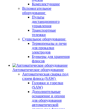
Комплектующие
Вспомогательное
оборудование
Пульты
дистанционного
управления
Транспортные
тележки
Сушильное оборудование
Термопеналы и печи
для прокалки
электродов
Бункеры для хранения
флюсов
Автоматическое оборудование
Автоматическая сварка под
слоем флюса (SAW)
Головки и горелки
(SAW)
Дополнительные
оснащение и опции
для оборудования
автоматической