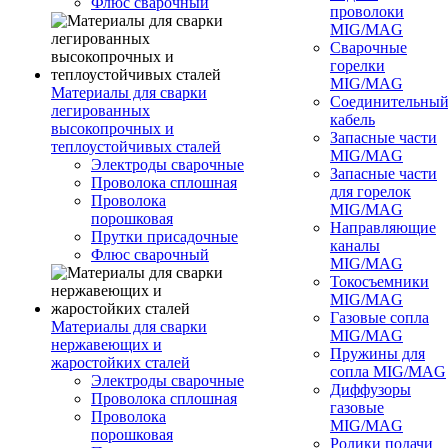
Флюс сварочный
проволоки
MIG/MAG
Сварочные
горелки
MIG/MAG
Материалы для сварки
Соединительны
легированных
кабель
высокопрочных и
Запасные части
теплоустойчивых сталей
MIG/MAG
Электроды сварочные
Запасные части
Проволока сплошная
для горелок
Проволока
MIG/MAG
порошковая
Направляющие
Прутки присадочные
каналы
Флюс сварочный
MIG/MAG
Токосъемники
MIG/MAG
Газовые сопла
Материалы для сварки
MIG/MAG
нержавеющих и
Пружины для
жаростойких сталей
сопла MIG/MAG
Электроды сварочные
Диффузоры
Проволока сплошная
газовые
Проволока
MIG/MAG
порошковая
Ролики подачи