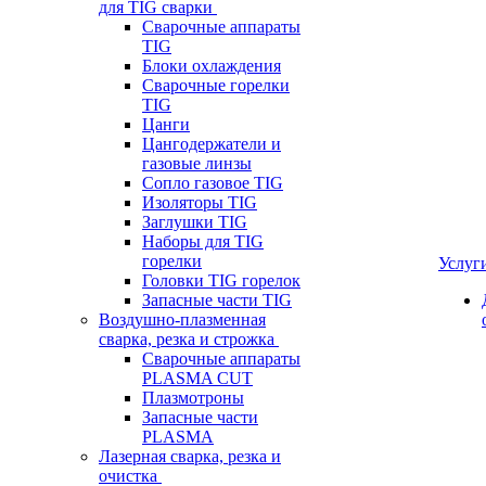
для TIG сварки
Сварочные аппараты
TIG
Блоки охлаждения
Сварочные горелки
TIG
Цанги
Цангодержатели и
газовые линзы
Сопло газовое TIG
Изоляторы TIG
Заглушки TIG
Наборы для TIG
горелки
Услуг
Головки TIG горелок
Запасные части TIG
Воздушно-плазменная
сварка, резка и строжка
Сварочные аппараты
PLASMA CUT
Плазмотроны
Запасные части
PLASMA
Лазерная сварка, резка и
очистка