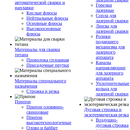
автоматической сварки и
Горелки
наплавки
лазерные
Кислые флюсы
Сопла для
Нейтральные флюсы
лазерной сварки
Основные флюсы
Линзы для
Высокоосновные
лазерной сварки
флюсы
Ролики
подающего
механизма для
Материалы для сварки
лазерного
титана
аппарата
Проволока сплошная
Каналы
Присадочные прутки
направляющие
для лазерного
аппарата
Материалы специального
Уплотнительные
назначения
кольца для
Строжка и резка
лазерной сварки
Припои
Припои оловянно-
Дуговая строжка и
свинцовые
экзотермическая резка
Припои
Воздушно-
высокотехнологичные
дуговая строжка
Олово и баббит