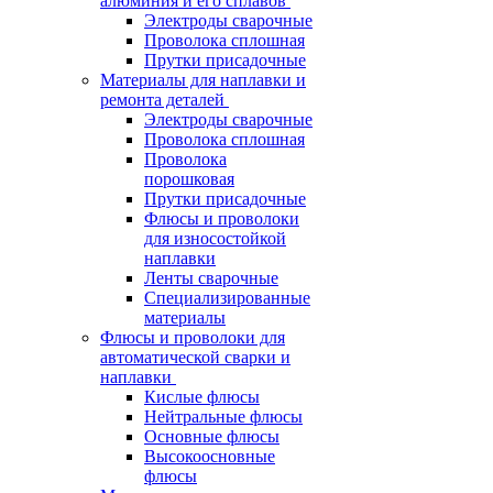
алюминия и его сплавов
Электроды сварочные
Проволока сплошная
Прутки присадочные
Материалы для наплавки и
ремонта деталей
Электроды сварочные
Проволока сплошная
Проволока
порошковая
Прутки присадочные
Флюсы и проволоки
для износостойкой
наплавки
Ленты сварочные
Специализированные
материалы
Флюсы и проволоки для
автоматической сварки и
наплавки
Кислые флюсы
Нейтральные флюсы
Основные флюсы
Высокоосновные
флюсы