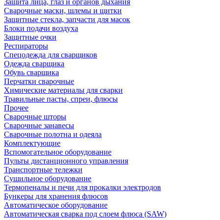
Защита лица, глаз и органов дыхания
Сварочные маски, шлемы и щитки
Защитные стекла, запчасти для масок
Блоки подачи воздуха
Защитные очки
Респираторы
Спецодежда для сварщиков
Одежда сварщика
Обувь сварщика
Перчатки сварочные
Химические материалы для сварки
Травильные пасты, спреи, флюсы
Прочее
Сварочные шторы
Сварочные занавесы
Сварочные полотна и одеяла
Комплектующие
Вспомогательное оборудование
Пульты дистанционного управления
Транспортные тележки
Сушильное оборудование
Термопеналы и печи для прокалки электродов
Бункеры для хранения флюсов
Автоматическое оборудование
Автоматическая сварка под слоем флюса (SAW)