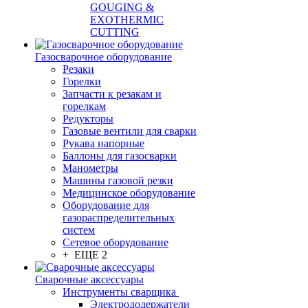
GOUGING &
EXOTHERMIC
CUTTING
Газосварочное оборудование
Резаки
Горелки
Запчасти к резакам и
горелкам
Редукторы
Газовые вентили для сварки
Рукава напорные
Баллоны для газосварки
Манометры
Машины газовой резки
Медицинское оборудование
Оборудование для
газораспределительных
систем
Сетевое оборудование
+ ЕЩЕ 2
Сварочные аксессуары
Инструменты сварщика
Электрододержатели