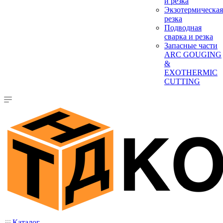
и резка
Экзотермическая
резка
Подводная
сварка и резка
Запасные части
ARC GOUGING
&
EXOTHERMIC
CUTTING
Каталог