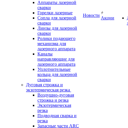
Аппараты лазерной
сварки
Горелки лазерные
Новости
Сопла для лазерной
Акции
сварки
Линзы для лазерной
сварки
Ролики подающего
механизма для
лазерного аппарата
Каналы
направляющие для
лазерного аппарата
Уплотнительные
кольца для лазерной
сварки
Дуговая строжка и
экзотермическая резка
Воздушно-дуговая
строжка и резка
Экзотермическая
резка
Подводная сварка и
резка
Запасные части ARC