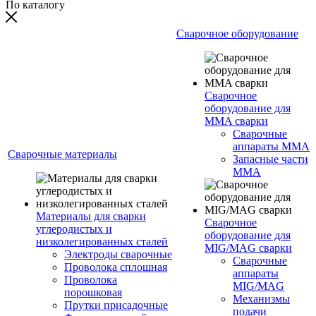
По каталогу
Сварочное оборудование
Сварочное
оборудование для
MMA сварки
Сварочные
аппараты MMA
Сварочные материалы
Запасные части
MMA
Материалы для сварки
Сварочное
углеродистых и
оборудование для
низколегированных сталей
MIG/MAG сварки
Электроды сварочные
Сварочные
Проволока сплошная
аппараты
Проволока
MIG/MAG
порошковая
Механизмы
Прутки присадочные
подачи