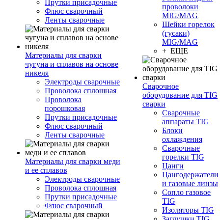
Прутки присадочные
проволоки
Флюс сварочный
MIG/MAG
Ленты сварочные
Шейки горелок
(гусаки)
MIG/MAG
+ ЕЩЕ
Материалы для сварки
чугуна и сплавов на основе
никеля
Электроды сварочные
Сварочное
Проволока сплошная
оборудование для TIG
Проволока
сварки
порошковая
Сварочные
Прутки присадочные
аппараты TIG
Флюс сварочный
Блоки
Ленты сварочные
охлаждения
Сварочные
горелки TIG
Материалы для сварки меди
Цанги
и ее сплавов
Цангодержатели
Электроды сварочные
и газовые линзы
Проволока сплошная
Сопло газовое
Прутки присадочные
TIG
Флюс сварочный
Изоляторы TIG
Заглушки TIG