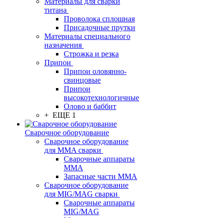
Материалы для сварки
титана
Проволока сплошная
Присадочные прутки
Материалы специального
назначения
Строжка и резка
Припои
Припои оловянно-
свинцовые
Припои
высокотехнологичные
Олово и баббит
+ ЕЩЕ 1
Сварочное оборудование
Сварочное оборудование
для MMA сварки
Сварочные аппараты
MMA
Запасные части MMA
Сварочное оборудование
для MIG/MAG сварки
Сварочные аппараты
MIG/MAG