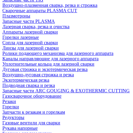
Воздушно-плазменная сварка, резка и строжка
Сварочные аппараты PLASMA CUT
Плазмотроны
Запасные части PLASMA
Лазерная сварка, резка и очистка
Аппараты лазерной сварки
Горелки лазерные
Сопла для лазерной сварки
Линзы для лазерной сварки
Ролики подающего механизма для лазерного аппарата
Каналы направляющие для лазерного аппарата
Уплотнительные кольца для лазерной сварки
Дуговая строжка и экзотермическая резка
Воздушно-дуговая строжка и резка
Экзотермическая резка
Подводная сварка и резка
Запасные части ARC GOUGING & EXOTHERMIC CUTTING
Газосварочное оборудование
Резаки
Горелки
Запчасти к резакам и горелкам
Редукторы
Газовые вентили для сварки
Рукава напорные