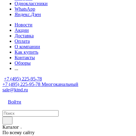
Одноклассники
WhatsApp
Яндекс.Дзен
Новости
Акции
Доставка
Оплата
О компании
Как купить
Контакты
Обзоры
...
+7 (495) 225-95-78
+7 (495) 225-95-78
Многоканальный
sale@ktnd.ru
Войти
Каталог
По всему сайту