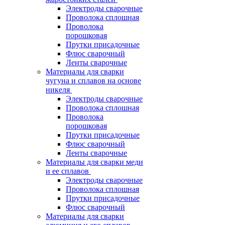
Электроды сварочные
Проволока сплошная
Проволока
порошковая
Прутки присадочные
Флюс сварочный
Ленты сварочные
Материалы для сварки
чугуна и сплавов на основе
никеля
Электроды сварочные
Проволока сплошная
Проволока
порошковая
Прутки присадочные
Флюс сварочный
Ленты сварочные
Материалы для сварки меди
и ее сплавов
Электроды сварочные
Проволока сплошная
Прутки присадочные
Флюс сварочный
Материалы для сварки