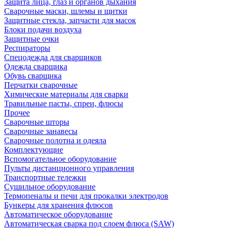
Защита лица, глаз и органов дыхания
Сварочные маски, шлемы и щитки
Защитные стекла, запчасти для масок
Блоки подачи воздуха
Защитные очки
Респираторы
Спецодежда для сварщиков
Одежда сварщика
Обувь сварщика
Перчатки сварочные
Химические материалы для сварки
Травильные пасты, спреи, флюсы
Прочее
Сварочные шторы
Сварочные занавесы
Сварочные полотна и одеяла
Комплектующие
Вспомогательное оборудование
Пульты дистанционного управления
Транспортные тележки
Сушильное оборудование
Термопеналы и печи для прокалки электродов
Бункеры для хранения флюсов
Автоматическое оборудование
Автоматическая сварка под слоем флюса (SAW)