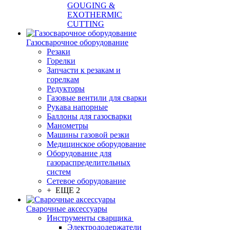
GOUGING &
EXOTHERMIC
CUTTING
Газосварочное оборудование
Резаки
Горелки
Запчасти к резакам и
горелкам
Редукторы
Газовые вентили для сварки
Рукава напорные
Баллоны для газосварки
Манометры
Машины газовой резки
Медицинское оборудование
Оборудование для
газораспределительных
систем
Сетевое оборудование
+ ЕЩЕ 2
Сварочные аксессуары
Инструменты сварщика
Электрододержатели