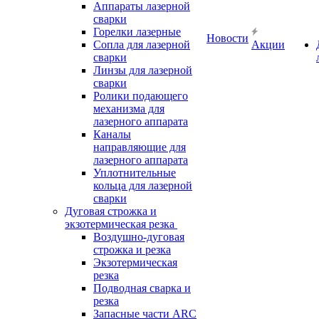
Аппараты лазерной
сварки
Горелки лазерные
Новости
Сопла для лазерной
Акции
сварки
Линзы для лазерной
сварки
Ролики подающего
механизма для
лазерного аппарата
Каналы
направляющие для
лазерного аппарата
Уплотнительные
кольца для лазерной
сварки
Дуговая строжка и
экзотермическая резка
Воздушно-дуговая
строжка и резка
Экзотермическая
резка
Подводная сварка и
резка
Запасные части ARC