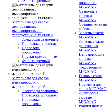
Флюс сварочный
проволоки
MIG/MAG
Сварочные
горелки
MIG/MAG
Материалы для сварки
Соединительны
легированных
кабель
высокопрочных и
Запасные части
теплоустойчивых сталей
MIG/MAG
Электроды сварочные
Запасные части
Проволока сплошная
для горелок
Проволока
MIG/MAG
порошковая
Направляющие
Прутки присадочные
каналы
Флюс сварочный
MIG/MAG
Токосъемники
MIG/MAG
Газовые сопла
Материалы для сварки
MIG/MAG
нержавеющих и
Пружины для
жаростойких сталей
сопла MIG/MAG
Электроды сварочные
Диффузоры
Проволока сплошная
газовые
Проволока
MIG/MAG
порошковая
Ролики подачи