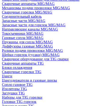
Сварочные аппараты MIG/MAG
Механизмы подачи проволоки MIG/MAG
Сварочные горелки MIG/MAG
Соединительный кабель
Запасные части MIG/MAG
Запасные части для горелок MIG/MAG
Направляющие каналы MIG/MAG
Токосъемники MIG/MAG
Газовые сопла MIG/MAG
Пружины для сопла MIG/MAG
Диффузоры газовые MIG/MAG
Ролики подачи проволоки MIG/MAG
Шейки горелок (гусаки) MIG/MAG
Сварочное оборудование для TIG сварки
Сварочные аппараты TIG
Блоки охлаждения
Сварочные горелки TIG
Цанги
Цангодержатели и газовые линзы
Сопло газовое TIG
Изоляторы TIG
Заглушки TIG
Наборы для TIG горелки
Головки TIG горелок
Запасные части TIG