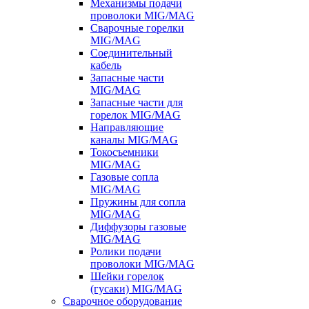
Механизмы подачи
проволоки MIG/MAG
Сварочные горелки
MIG/MAG
Соединительный
кабель
Запасные части
MIG/MAG
Запасные части для
горелок MIG/MAG
Направляющие
каналы MIG/MAG
Токосъемники
MIG/MAG
Газовые сопла
MIG/MAG
Пружины для сопла
MIG/MAG
Диффузоры газовые
MIG/MAG
Ролики подачи
проволоки MIG/MAG
Шейки горелок
(гусаки) MIG/MAG
Сварочное оборудование