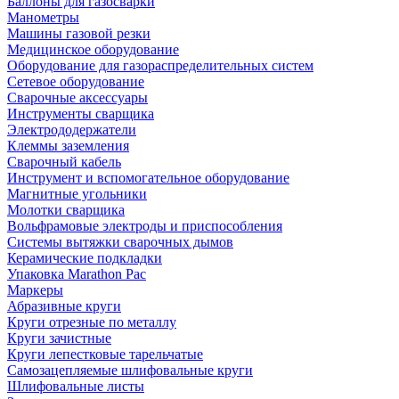
Баллоны для газосварки
Манометры
Машины газовой резки
Медицинское оборудование
Оборудование для газораспределительных систем
Сетевое оборудование
Сварочные аксессуары
Инструменты сварщика
Электрододержатели
Клеммы заземления
Сварочный кабель
Инструмент и вспомогательное оборудование
Магнитные угольники
Молотки сварщика
Вольфрамовые электроды и приспособления
Системы вытяжки сварочных дымов
Керамические подкладки
Упаковка Marathon Pac
Маркеры
Абразивные круги
Круги отрезные по металлу
Круги зачистные
Круги лепестковые тарельчатые
Самозацепляемые шлифовальные круги
Шлифовальные листы