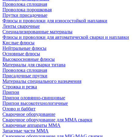
Проволока сплошная
Проволока порошковая
Прутки присадочные
Флюсы и проволоки для износостойкой наплавки
Ленты сварочные
Специализированные материалы
Флюсы и проволоки для автоматической сварки и наплавки
Кислые флюсы
Нейтральные флюсы
Основные флюсы
Высокоосновные флюсы
Материалы для сварки титана
Проволока сплошная
Присадочные прутки
Материалы специального назначения
Строжка и резка
Припои
Припои оловянно-свинцовые
Припои высокотехнологичные
Олово и баббит
Сварочное оборудование
Сварочное оборудование для MMA сварки
Сварочные аппараты MMA
Запасные части MMA
Сварочное оборудование для MIG/MAG сварки