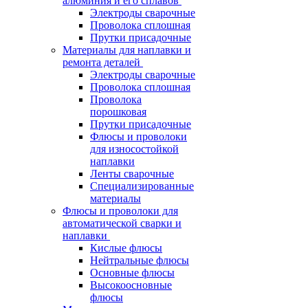
алюминия и его сплавов
Электроды сварочные
Проволока сплошная
Прутки присадочные
Материалы для наплавки и
ремонта деталей
Электроды сварочные
Проволока сплошная
Проволока
порошковая
Прутки присадочные
Флюсы и проволоки
для износостойкой
наплавки
Ленты сварочные
Специализированные
материалы
Флюсы и проволоки для
автоматической сварки и
наплавки
Кислые флюсы
Нейтральные флюсы
Основные флюсы
Высокоосновные
флюсы