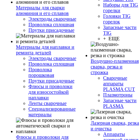
Наборы для TIG
Материалы для сварки
горелки
алюминия и его сплавов
Головки TIG
Электроды сварочные
горелок
Проволока сплошная
Запасные части
Прутки присадочные
TIG
+ ЕЩЕ
Материалы для наплавки и
ремонта деталей
Электроды сварочные
Воздушно-плазменная
Проволока сплошная
сварка, резка и
Проволока
строжка
порошковая
Сварочные
Прутки присадочные
аппараты
Флюсы и проволоки
PLASMA CUT
для износостойкой
Плазмотроны
наплавки
Запасные части
Ленты сварочные
PLASMA
Специализированные
материалы
Лазерная сварка, резка
и очистка
Аппараты
Флюсы и проволоки для
лазерной сварки