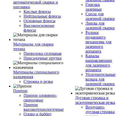
автоматической сварки и
Горелки
наплавки
лазерные
Кислые флюсы
Сопла для
Нейтральные флюсы
лазерной сварки
Основные флюсы
Линзы для
Высокоосновные
лазерной сварки
флюсы
Ролики
подающего
механизма для
Материалы для сварки
лазерного
титана
аппарата
Проволока сплошная
Каналы
Присадочные прутки
направляющие
для лазерного
аппарата
Материалы специального
Уплотнительные
назначения
кольца для
Строжка и резка
лазерной сварки
Припои
Припои оловянно-
Дуговая строжка и
свинцовые
экзотермическая резка
Припои
Воздушно-
высокотехнологичные
дуговая строжка
Олово и баббит