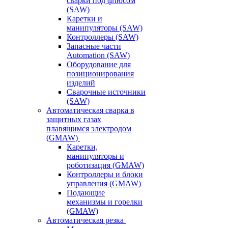
сварки под флюсом
(SAW)
Каретки и
манипуляторы (SAW)
Контроллеры (SAW)
Запасные части
Automation (SAW)
Оборудование для
позиционирования
изделий
Сварочные источники
(SAW)
Автоматическая сварка в
защитных газах
плавящимся электродом
(GMAW)
Каретки,
манипуляторы и
роботизация (GMAW)
Контроллеры и блоки
управления (GMAW)
Подающие
механизмы и горелки
(GMAW)
Автоматическая резка