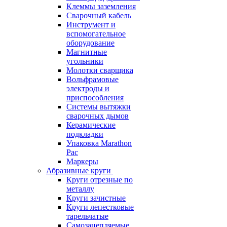
Клеммы заземления
Сварочный кабель
Инструмент и
вспомогательное
оборудование
Магнитные
угольники
Молотки сварщика
Вольфрамовые
электроды и
приспособления
Системы вытяжки
сварочных дымов
Керамические
подкладки
Упаковка Marathon
Pac
Маркеры
Абразивные круги
Круги отрезные по
металлу
Круги зачистные
Круги лепестковые
тарельчатые
Самозацепляемые