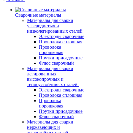
Сварочные материалы
Материалы для сварки
углеродистых и
низколегированных сталей
Электроды сварочные
Проволока сплошная
Проволока
порошковая
Прутки присадочные
Флюс сварочный
Материалы для сварки
легированных
высокопрочных и
теплоустойчивых сталей
Электроды сварочные
Проволока сплошная
Проволока
порошковая
Прутки присадочные
Флюс сварочный
Материалы для сварки
нержавеющих и
жаростойких сталей