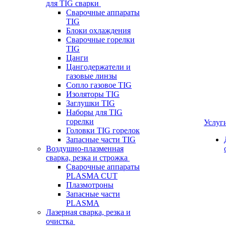
для TIG сварки
Сварочные аппараты
TIG
Блоки охлаждения
Сварочные горелки
TIG
Цанги
Цангодержатели и
газовые линзы
Сопло газовое TIG
Изоляторы TIG
Заглушки TIG
Наборы для TIG
горелки
Услуг
Головки TIG горелок
Запасные части TIG
Воздушно-плазменная
сварка, резка и строжка
Сварочные аппараты
PLASMA CUT
Плазмотроны
Запасные части
PLASMA
Лазерная сварка, резка и
очистка