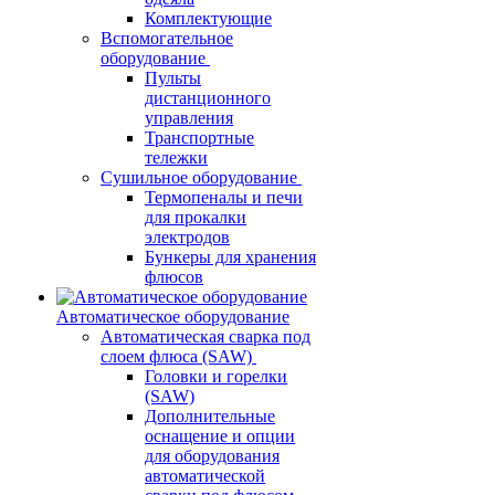
Комплектующие
Вспомогательное
оборудование
Пульты
дистанционного
управления
Транспортные
тележки
Сушильное оборудование
Термопеналы и печи
для прокалки
электродов
Бункеры для хранения
флюсов
Автоматическое оборудование
Автоматическая сварка под
слоем флюса (SAW)
Головки и горелки
(SAW)
Дополнительные
оснащение и опции
для оборудования
автоматической