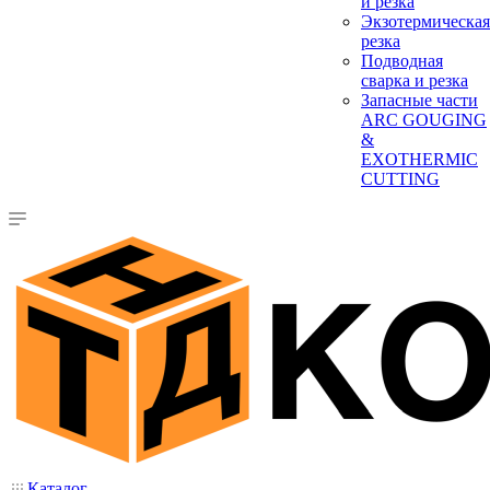
и резка
Экзотермическая
резка
Подводная
сварка и резка
Запасные части
ARC GOUGING
&
EXOTHERMIC
CUTTING
Каталог