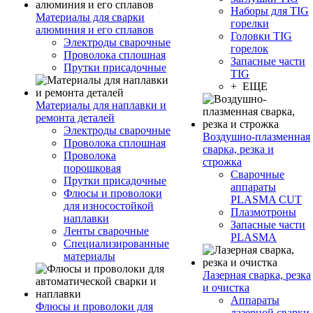
Наборы для TIG
Материалы для сварки
горелки
алюминия и его сплавов
Головки TIG
Электроды сварочные
горелок
Проволока сплошная
Запасные части
Прутки присадочные
TIG
+ ЕЩЕ
Материалы для наплавки и
ремонта деталей
Электроды сварочные
Воздушно-плазменная
Проволока сплошная
сварка, резка и
Проволока
строжка
порошковая
Сварочные
Прутки присадочные
аппараты
Флюсы и проволоки
PLASMA CUT
для износостойкой
Плазмотроны
наплавки
Запасные части
Ленты сварочные
PLASMA
Специализированные
материалы
Лазерная сварка, резка
и очистка
Аппараты
Флюсы и проволоки для
лазерной сварки