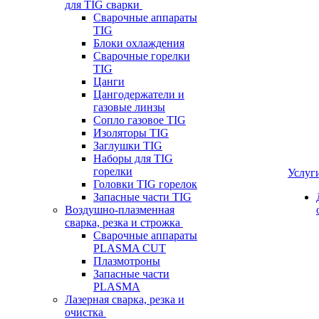
для TIG сварки
Сварочные аппараты
TIG
Блоки охлаждения
Сварочные горелки
TIG
Цанги
Цангодержатели и
газовые линзы
Сопло газовое TIG
Изоляторы TIG
Заглушки TIG
Наборы для TIG
горелки
Услуг
Головки TIG горелок
Запасные части TIG
Воздушно-плазменная
сварка, резка и строжка
Сварочные аппараты
PLASMA CUT
Плазмотроны
Запасные части
PLASMA
Лазерная сварка, резка и
очистка