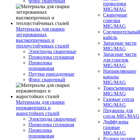
Флюс сварочный
проволоки
MIG/MAG
Сварочные
горелки
MIG/MAG
Материалы для сварки
Соединительны
легированных
кабель
высокопрочных и
Запасные части
теплоустойчивых сталей
MIG/MAG
Электроды сварочные
Запасные части
Проволока сплошная
для горелок
Проволока
MIG/MAG
порошковая
Направляющие
Прутки присадочные
каналы
Флюс сварочный
MIG/MAG
Токосъемники
MIG/MAG
Газовые сопла
Материалы для сварки
MIG/MAG
нержавеющих и
Пружины для
жаростойких сталей
сопла MIG/MAG
Электроды сварочные
Диффузоры
Проволока сплошная
газовые
Проволока
MIG/MAG
порошковая
Ролики подачи