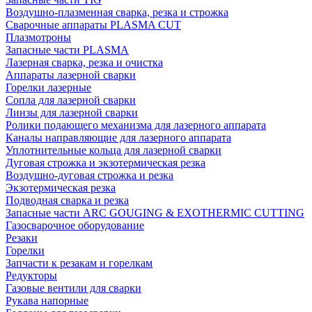
Воздушно-плазменная сварка, резка и строжка
Сварочные аппараты PLASMA CUT
Плазмотроны
Запасные части PLASMA
Лазерная сварка, резка и очистка
Аппараты лазерной сварки
Горелки лазерные
Сопла для лазерной сварки
Линзы для лазерной сварки
Ролики подающего механизма для лазерного аппарата
Каналы направляющие для лазерного аппарата
Уплотнительные кольца для лазерной сварки
Дуговая строжка и экзотермическая резка
Воздушно-дуговая строжка и резка
Экзотермическая резка
Подводная сварка и резка
Запасные части ARC GOUGING & EXOTHERMIC CUTTING
Газосварочное оборудование
Резаки
Горелки
Запчасти к резакам и горелкам
Редукторы
Газовые вентили для сварки
Рукава напорные