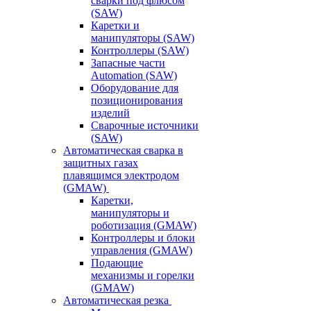
сварки под флюсом
(SAW)
Каретки и
манипуляторы (SAW)
Контроллеры (SAW)
Запасные части
Automation (SAW)
Оборудование для
позиционирования
изделий
Сварочные источники
(SAW)
Автоматическая сварка в
защитных газах
плавящимся электродом
(GMAW)
Каретки,
манипуляторы и
роботизация (GMAW)
Контроллеры и блоки
управления (GMAW)
Подающие
механизмы и горелки
(GMAW)
Автоматическая резка