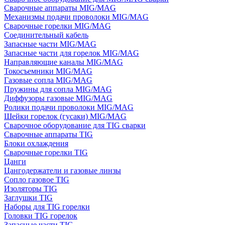
Сварочные аппараты MIG/MAG
Механизмы подачи проволоки MIG/MAG
Сварочные горелки MIG/MAG
Соединительный кабель
Запасные части MIG/MAG
Запасные части для горелок MIG/MAG
Направляющие каналы MIG/MAG
Токосъемники MIG/MAG
Газовые сопла MIG/MAG
Пружины для сопла MIG/MAG
Диффузоры газовые MIG/MAG
Ролики подачи проволоки MIG/MAG
Шейки горелок (гусаки) MIG/MAG
Сварочное оборудование для TIG сварки
Сварочные аппараты TIG
Блоки охлаждения
Сварочные горелки TIG
Цанги
Цангодержатели и газовые линзы
Сопло газовое TIG
Изоляторы TIG
Заглушки TIG
Наборы для TIG горелки
Головки TIG горелок
Запасные части TIG