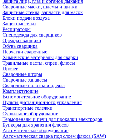
Защита лица, глаз и органов дыхания
Сварочные маски, шлемы и щитки
Защитные стекла, запчасти для масок
Блоки подачи воздуха
Защитные очки
Респираторы
Спецодежда для сварщиков
Одежда сварщика
Обувь сварщика
Перчатки сварочные
Химические материалы для сварки
Травильные пасты, спреи, флюсы
Прочее
Сварочные шторы
Сварочные занавесы
Сварочные полотна и одеяла
Комплектующие
Вспомогательное оборудование
Пульты дистанционного управления
Транспортные тележки
Сушильное оборудование
Термопеналы и печи для прокалки электродов
Бункеры для хранения флюсов
Автоматическое оборудование
Автоматическая сварка под слоем флюса (SAW)