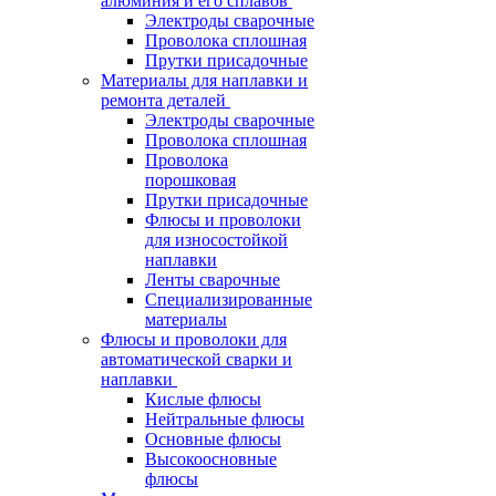
алюминия и его сплавов
Электроды сварочные
Проволока сплошная
Прутки присадочные
Материалы для наплавки и
ремонта деталей
Электроды сварочные
Проволока сплошная
Проволока
порошковая
Прутки присадочные
Флюсы и проволоки
для износостойкой
наплавки
Ленты сварочные
Специализированные
материалы
Флюсы и проволоки для
автоматической сварки и
наплавки
Кислые флюсы
Нейтральные флюсы
Основные флюсы
Высокоосновные
флюсы