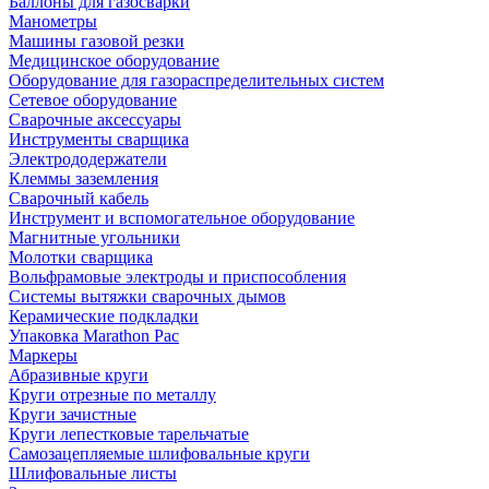
Баллоны для газосварки
Манометры
Машины газовой резки
Медицинское оборудование
Оборудование для газораспределительных систем
Сетевое оборудование
Сварочные аксессуары
Инструменты сварщика
Электрододержатели
Клеммы заземления
Сварочный кабель
Инструмент и вспомогательное оборудование
Магнитные угольники
Молотки сварщика
Вольфрамовые электроды и приспособления
Системы вытяжки сварочных дымов
Керамические подкладки
Упаковка Marathon Pac
Маркеры
Абразивные круги
Круги отрезные по металлу
Круги зачистные
Круги лепестковые тарельчатые
Самозацепляемые шлифовальные круги
Шлифовальные листы