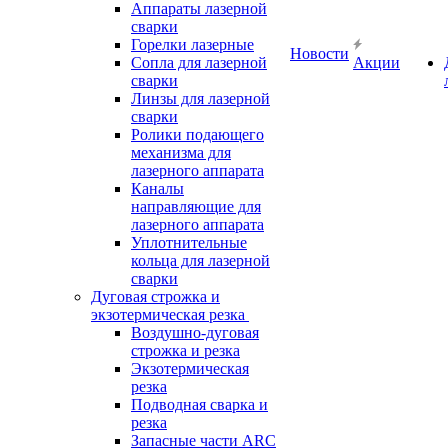
Аппараты лазерной
сварки
Горелки лазерные
Новости
Сопла для лазерной
Акции
сварки
Линзы для лазерной
сварки
Ролики подающего
механизма для
лазерного аппарата
Каналы
направляющие для
лазерного аппарата
Уплотнительные
кольца для лазерной
сварки
Дуговая строжка и
экзотермическая резка
Воздушно-дуговая
строжка и резка
Экзотермическая
резка
Подводная сварка и
резка
Запасные части ARC