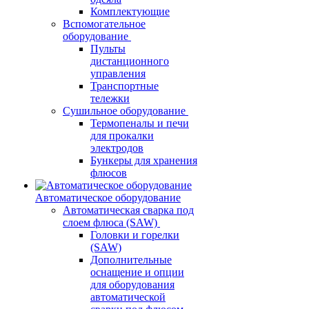
Комплектующие
Вспомогательное
оборудование
Пульты
дистанционного
управления
Транспортные
тележки
Сушильное оборудование
Термопеналы и печи
для прокалки
электродов
Бункеры для хранения
флюсов
Автоматическое оборудование
Автоматическая сварка под
слоем флюса (SAW)
Головки и горелки
(SAW)
Дополнительные
оснащение и опции
для оборудования
автоматической