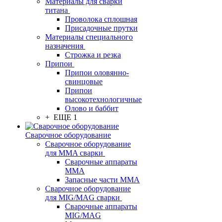
Материалы для сварки
титана
Проволока сплошная
Присадочные прутки
Материалы специального
назначения
Строжка и резка
Припои
Припои оловянно-
свинцовые
Припои
высокотехнологичные
Олово и баббит
+ ЕЩЕ 1
Сварочное оборудование
Сварочное оборудование
для MMA сварки
Сварочные аппараты
MMA
Запасные части MMA
Сварочное оборудование
для MIG/MAG сварки
Сварочные аппараты
MIG/MAG