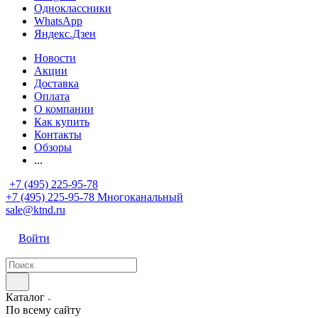
Одноклассники
WhatsApp
Яндекс.Дзен
Новости
Акции
Доставка
Оплата
О компании
Как купить
Контакты
Обзоры
...
+7 (495) 225-95-78
+7 (495) 225-95-78
Многоканальный
sale@ktnd.ru
Войти
Каталог
По всему сайту