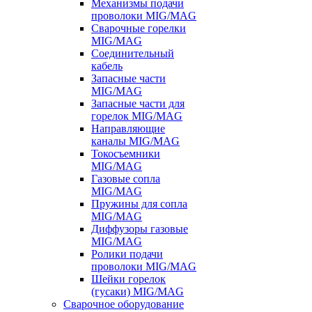
Механизмы подачи
проволоки MIG/MAG
Сварочные горелки
MIG/MAG
Соединительный
кабель
Запасные части
MIG/MAG
Запасные части для
горелок MIG/MAG
Направляющие
каналы MIG/MAG
Токосъемники
MIG/MAG
Газовые сопла
MIG/MAG
Пружины для сопла
MIG/MAG
Диффузоры газовые
MIG/MAG
Ролики подачи
проволоки MIG/MAG
Шейки горелок
(гусаки) MIG/MAG
Сварочное оборудование