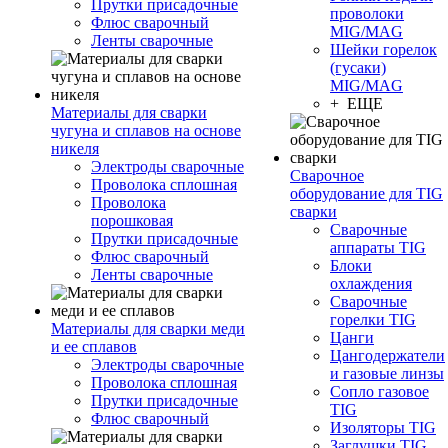
Прутки присадочные
проволоки
Флюс сварочный
MIG/MAG
Ленты сварочные
Шейки горелок
(гусаки)
MIG/MAG
+ ЕЩЕ
Материалы для сварки
чугуна и сплавов на основе
никеля
Электроды сварочные
Сварочное
Проволока сплошная
оборудование для TIG
Проволока
сварки
порошковая
Сварочные
Прутки присадочные
аппараты TIG
Флюс сварочный
Блоки
Ленты сварочные
охлаждения
Сварочные
горелки TIG
Материалы для сварки меди
Цанги
и ее сплавов
Цангодержатели
Электроды сварочные
и газовые линзы
Проволока сплошная
Сопло газовое
Прутки присадочные
TIG
Флюс сварочный
Изоляторы TIG
Заглушки TIG