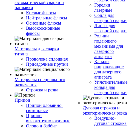
автоматической сварки и
Горелки
наплавки
лазерные
Кислые флюсы
Сопла для
Нейтральные флюсы
лазерной сварки
Основные флюсы
Линзы для
Высокоосновные
лазерной сварки
флюсы
Ролики
подающего
механизма для
Материалы для сварки
лазерного
титана
аппарата
Проволока сплошная
Каналы
Присадочные прутки
направляющие
для лазерного
аппарата
Материалы специального
Уплотнительные
назначения
кольца для
Строжка и резка
лазерной сварки
Припои
Припои оловянно-
Дуговая строжка и
свинцовые
экзотермическая резка
Припои
Воздушно-
высокотехнологичные
дуговая строжка
Олово и баббит