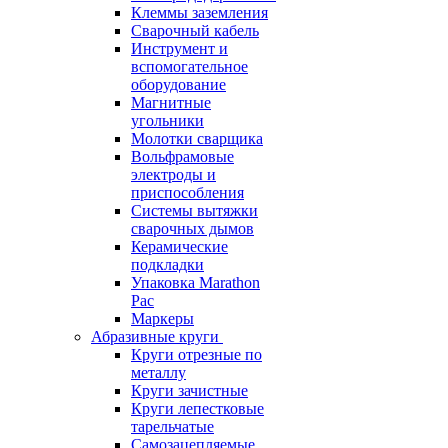
Клеммы заземления
Сварочный кабель
Инструмент и
вспомогательное
оборудование
Магнитные
угольники
Молотки сварщика
Вольфрамовые
электроды и
приспособления
Системы вытяжки
сварочных дымов
Керамические
подкладки
Упаковка Marathon
Pac
Маркеры
Абразивные круги
Круги отрезные по
металлу
Круги зачистные
Круги лепестковые
тарельчатые
Самозацепляемые