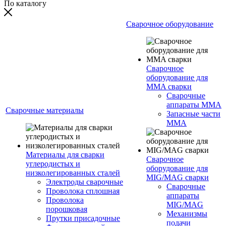
По каталогу
Сварочное оборудование
Сварочное
оборудование для
MMA сварки
Сварочные
аппараты MMA
Сварочные материалы
Запасные части
MMA
Материалы для сварки
Сварочное
углеродистых и
оборудование для
низколегированных сталей
MIG/MAG сварки
Электроды сварочные
Сварочные
Проволока сплошная
аппараты
Проволока
MIG/MAG
порошковая
Механизмы
Прутки присадочные
подачи