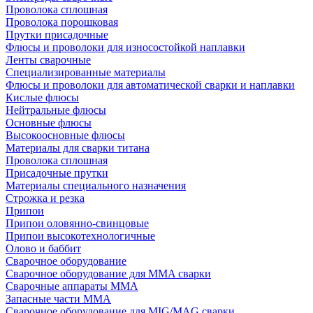
Проволока сплошная
Проволока порошковая
Прутки присадочные
Флюсы и проволоки для износостойкой наплавки
Ленты сварочные
Специализированные материалы
Флюсы и проволоки для автоматической сварки и наплавки
Кислые флюсы
Нейтральные флюсы
Основные флюсы
Высокоосновные флюсы
Материалы для сварки титана
Проволока сплошная
Присадочные прутки
Материалы специального назначения
Строжка и резка
Припои
Припои оловянно-свинцовые
Припои высокотехнологичные
Олово и баббит
Сварочное оборудование
Сварочное оборудование для MMA сварки
Сварочные аппараты MMA
Запасные части MMA
Сварочное оборудование для MIG/MAG сварки