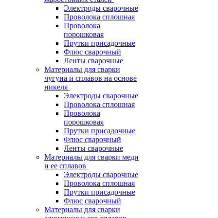
Электроды сварочные
Проволока сплошная
Проволока
порошковая
Прутки присадочные
Флюс сварочный
Ленты сварочные
Материалы для сварки
чугуна и сплавов на основе
никеля
Электроды сварочные
Проволока сплошная
Проволока
порошковая
Прутки присадочные
Флюс сварочный
Ленты сварочные
Материалы для сварки меди
и ее сплавов
Электроды сварочные
Проволока сплошная
Прутки присадочные
Флюс сварочный
Материалы для сварки