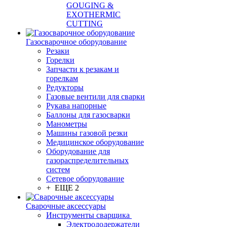
GOUGING &
EXOTHERMIC
CUTTING
Газосварочное оборудование
Резаки
Горелки
Запчасти к резакам и
горелкам
Редукторы
Газовые вентили для сварки
Рукава напорные
Баллоны для газосварки
Манометры
Машины газовой резки
Медицинское оборудование
Оборудование для
газораспределительных
систем
Сетевое оборудование
+ ЕЩЕ 2
Сварочные аксессуары
Инструменты сварщика
Электрододержатели