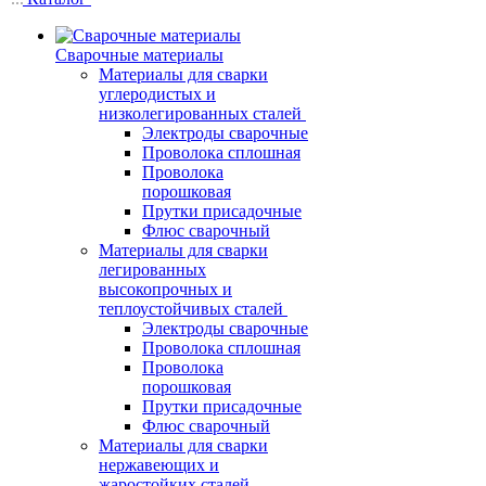
Сварочные материалы
Материалы для сварки
углеродистых и
низколегированных сталей
Электроды сварочные
Проволока сплошная
Проволока
порошковая
Прутки присадочные
Флюс сварочный
Материалы для сварки
легированных
высокопрочных и
теплоустойчивых сталей
Электроды сварочные
Проволока сплошная
Проволока
порошковая
Прутки присадочные
Флюс сварочный
Материалы для сварки
нержавеющих и
жаростойких сталей