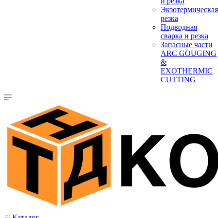
и резка
Экзотермическая
резка
Подводная
сварка и резка
Запасные части
ARC GOUGING
&
EXOTHERMIC
CUTTING
Каталог