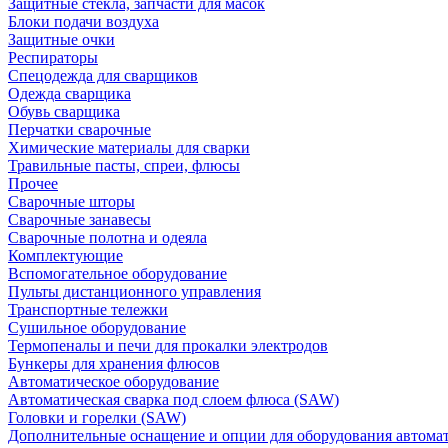
Защитные стекла, запчасти для масок
Блоки подачи воздуха
Защитные очки
Респираторы
Спецодежда для сварщиков
Одежда сварщика
Обувь сварщика
Перчатки сварочные
Химические материалы для сварки
Травильные пасты, спреи, флюсы
Прочее
Сварочные шторы
Сварочные занавесы
Сварочные полотна и одеяла
Комплектующие
Вспомогательное оборудование
Пульты дистанционного управления
Транспортные тележки
Сушильное оборудование
Термопеналы и печи для прокалки электродов
Бункеры для хранения флюсов
Автоматическое оборудование
Автоматическая сварка под слоем флюса (SAW)
Головки и горелки (SAW)
Дополнительные оснащение и опции для оборудования автома