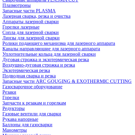
Плазмотроны
Запасные части PLASMA
Лазерная сварка, резка и очистка
Аппараты лазерной сварки
Горелки лазерные
Сопла для лазерной сварки
Линзы для лазерной сварки
Ролики подающего механизма для лазерного аппарата
Каналы направляющие для лазерного аппарата
Уплотнительные кольца для лазерной сварки
Дуговая строжка и экзотермическая резка
Воздушно-дуговая строжка и резка
Экзотермическая резка
Подводная сварка и резка
Запасные части ARC GOUGING & EXOTHERMIC CUTTING
Газосварочное оборудование
Резаки
Горелки
Запчасти к резакам и горелкам
Редукторы
Газовые вентили для сварки
Рукава напорные
Баллоны для газосварки
Манометры