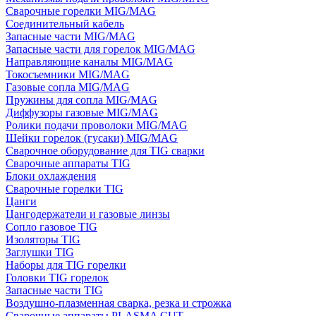
Сварочные горелки MIG/MAG
Соединительный кабель
Запасные части MIG/MAG
Запасные части для горелок MIG/MAG
Направляющие каналы MIG/MAG
Токосъемники MIG/MAG
Газовые сопла MIG/MAG
Пружины для сопла MIG/MAG
Диффузоры газовые MIG/MAG
Ролики подачи проволоки MIG/MAG
Шейки горелок (гусаки) MIG/MAG
Сварочное оборудование для TIG сварки
Сварочные аппараты TIG
Блоки охлаждения
Сварочные горелки TIG
Цанги
Цангодержатели и газовые линзы
Сопло газовое TIG
Изоляторы TIG
Заглушки TIG
Наборы для TIG горелки
Головки TIG горелок
Запасные части TIG
Воздушно-плазменная сварка, резка и строжка
Сварочные аппараты PLASMA CUT