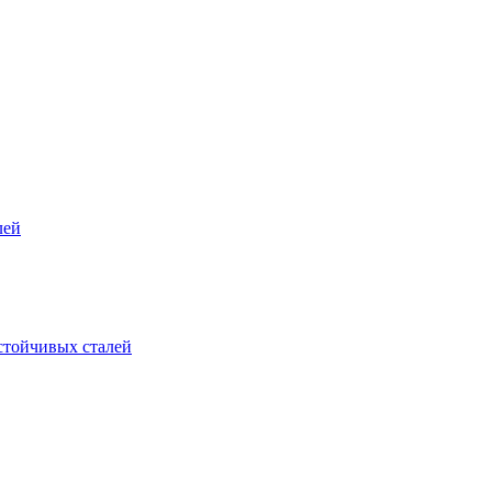
лей
стойчивых сталей