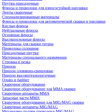
Прутки присадочные
Флюсы и проволоки для износостойкой наплавки
Ленты сварочные
Специализированные материалы
Флюсы и проволоки для автоматической сварки и наплавки
Кислые флюсы
Нейтральные флюсы
Основные флюсы
Высокоосновные флюсы
Материалы для сварки титана
Проволока сплошная
Присадочные прутки
Материалы специального назначения
Строжка и резка
Припои
Припои оловянно-свинцовые
Припои высокотехнологичные
Олово и баббит
Сварочное оборудование
Сварочное оборудование для MMA сварки
Сварочные аппараты MMA
Запасные части MMA
Сварочное оборудование для MIG/MAG сварки
Сварочные аппараты MIG/MAG
Механизмы подачи проволоки MIG/MAG