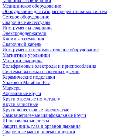
Машины газовой резки
Медицинское оборудование
Оборудование для газораспределительных систем
Сетевое оборудование
Сварочные аксессуары
Инструменты сварщика
Электрододержатели
Клеммы заземления
Сварочный кабель
Инструмент и вспомогательное оборудование
Магнитные угольники
Молотки сварщика
Вольфрамовые электроды и приспособления
Системы вытяжки сварочных дымов
Керамические подкладки
Упаковка Marathon Pac
Маркеры
Абразивные круги
Круги отрезные по металлу
Круги зачистные
Круги лепестковые тарельчатые
Самозацепляемые шлифовальные круги
Шлифовальные листы
Защита лица, глаз и органов дыхания
Сварочные маски, шлемы и щитки